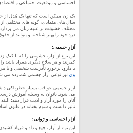
احساسی و موقعیت اجتماعی و اقتصادیِ زن
یک زن ممکن است که تنها یک مُدل از خشو
سال های متمادی، گونه های مختلفی از زن
مختلف خشونت بر علیه زنان می پردازد و 
دردِ خود را بهتر شناخته و بتوانند از حقوق
آزارِ جسمی:
این نوع از آزار، خشونتی را که با کتک زد
کمربَند و هر سلاحِ دیگری همراه باشد را
یا دارو، برخورد نادرست شخصی و یا م
وی
نیز نوعی آزار جسمی شمارده می شو
آزار جسمی عواقب بسیار خطرناکی داش
می شود. بانوان به وسیله آموزش درست و
آنان را مورد آزار و اذیت قرار دهد؛ البته 
تأثیر دانست و شوم بختانه در قانون اس
آزارِ احساسی و رَوانی:
این نوع از آزار، جیغ و داد و فریاد کشید