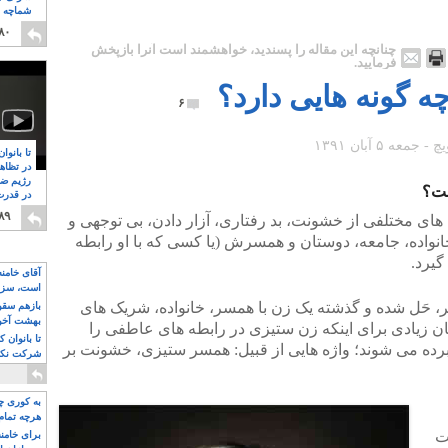
شماچه م
۸
۸۰
چنانچه این مقاله را پسندید، خواهشمند است آنرا بازپخش
فرمایید.
 گونه هایی دارد؟
۶
تا بانوا
در تظاه
رژیم ضد
ست؟
در قدرت
۸
۸۹
های مختلفی از خشونت، بد رفتاری، آزار دادن، بی توجهی و
انواده، جامعه، دوستان و همسرش (یا کسی که با او رابطه
گیرد.
آقای خامن
است، سزا
تواند باشد؟
ر، حَل شده و گذشته یک زن با همسر، خانواده، شریک های
بازهم سقوط
بهشت آخون
 زیادی برای اینکه زن ستیزی در رابطه های عاطفی را
تا بانوان 
برده می شوند؛ واژه هایی از قبیل: همسر ستیزی، خشونت بر
شرکت نکنن
قدرت باقی
به کوری چش
هرچه تمام
ت
برای خامنه