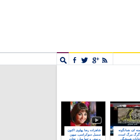
مشترک
جستجو
نه ای، همانگونه
شاهزاده رضا پهلوی اکنون
 گرگ مرگ است،
سمبل دموکراسی، میهن
نایات همیشگی
پرستی و تنها مبارز نجات