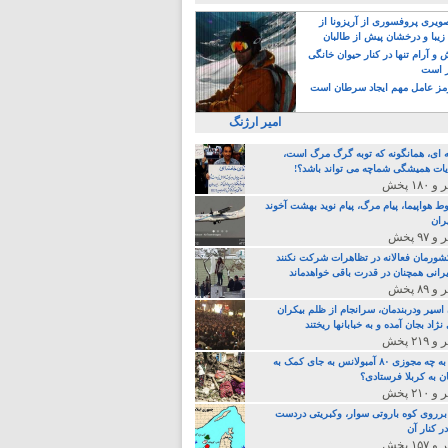
یری پروفسوری از آریزونا از
زیبا و درخشان پیش از طالبان
 آرام تنها در کنار حیوان خانگی
ر است
ز عامل مهم ایجاد سرطان است
امیر ارژنگ
ه ای، همانگونه که توبه گرگ مرگ است،
ات همیشگی شماچه می تواند باشد؟!
ط هواپیما، پیام مرگ، پیام نوید بهشت آخوند
ران
 کشورمان فعالانه در تظاهرات شرکت نکنند
رانی همچنان در قدرت باقی خواهدماند
 اسیر ودربندمان، سرانجام از ظلم بیکران
نژاد بجان آمده و به خبابانها ریختند
خامنه ای، به چه مجوزی ۸۰ آمبولانس به جای کمک به
ن به کربلا فرستادی؟
 برروی کوه باروتی سوار، وکبریتی دردست
ر کنار آن