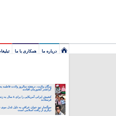
درباره ما
همکاری با ما
تبلیغا
نخستین
برگ
سگان ولایت، درهفته سالروز ولادت فاطمه به 
گرانقدر کشورمان افتادند
کشیش ایرانی آمریکایی را برای 
فرستادند
سنگسار نود جوان عراقی به دلیل مُدل موی 
دیگری از رأفت اسلامی است