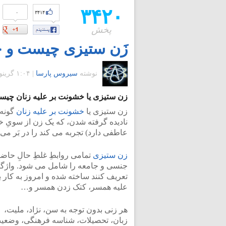
۳۴۲۰
۰
۳۴۱۴
پخش
زَن ستیزی چیست و چه
نوشته
سیروس پارسا
|
۱:۰۴ گرينويچ - جمعه ۵ آبان ۱۳۹۱
زن ستیزی یا خشونت بر علیه زنان چی
زن ستیزی یا
خشونت بر علیه زنان
گونه 
نادیده گرفته شدن، که یک زن از سویِ خ
عاطفی دارد) تجربه می کند را در بَر می 
زن ستیزی
تمامی روابطِ غلطِ حالِ حاض
جنسی و جامعه را شامل می شود. واژگان
تعریف کنند ساخته شده و امروز به کار 
علیه همسر، کتک زدن همسر و…
هر زنی بدون توجه به سن، نژاد، ملیت،
زبان، تحصیلات، شناسه فرهنگی، وضعی