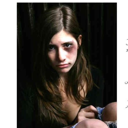
ی
ن
ر