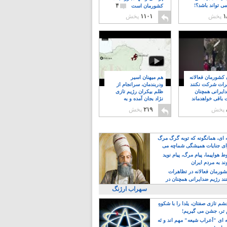
۴
ی تواند باشد؟!
کشورمان است
۱
پخش
۱۱۰۱
پخش
ن کشورمان فعالانه
هم میهنان اسیر
رات شرکت نکنند
ودربندمان، سرانجام از
ایرانی همچنان
ظلم بیکران رژیم تازی
 باقی خواهدماند
نژاد بجان آمده و به
۸
خبابانها ریختند
پخش
۲۱۹
پخش
ه ای، همانگونه که توبه گرگ مرگ
ی جنایات همیشگی شماچه می
!
 هواپیما، پیام مرگ، پیام نوید
د به مردم ایران
کشورمان فعالانه در تظاهرات
د رژیم ضدایرانی همچنان در
 خواهدماند
سهراب ارژنگ
م تازی صفتان، یلدا را با شکوهِ
 تر، جشن می گیریم!
 ای "اَعراب شیعه" مهم اند و نَه