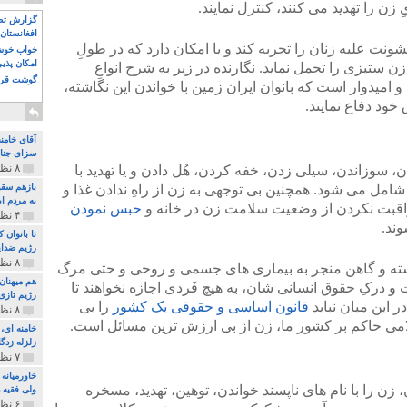
 را تهدید می کنند، کنترل نمایند.
گزارش تصو
افغانستان 
نت علیه زنان را تجربه کند و یا امکان دارد که در طولِ
خواب خوش و
امکان پذی
 ستیزی را تحمل نماید. نگارنده در زیر به شرح انواعِ
گوشت قرم
امیدوار است که بانوان ایران زمین با خواندن این نگاشته،
 خود دفاع نمایند.
آقای خامن
سزای جنای
۸ نظر و ۱۸۰ پخش
ن، سوزاندن، سیلی زدن، خفه کردن، هُل دادن و یا تهدید با
 شامل می شود. همچنین بی توجهی به زن از راهِ ندادن غذا و
بازهم سقو
به مردم ای
راقبت نکردن از وضعیت سلامت زن در خانه و
حبس نمودن
۴ نظر و ۹۷ پخش
ند.
تا بانوان
رژیم ضدای
۸ نظر و ۸۹ پخش
ته و گاهن منجر به بیماری های جسمی و روحی و حتی مرگ
هم میهنان
 درکِ حقوق انسانی شان، به هیچ فَردی اجازه نخواهند تا
رژیم تازی 
در این میان نباید
قانون اساسی و حقوقی یک کشور
را بی
۸ نظر و ۲۱۹ پخش
لامی حاکم بر کشور ما، زن از بی ارزش ترین مسائل است.
زلزله زدگا
۷ نظر و ۲۱۰ پخش
خاورمیانه
ن، زن را با نام های ناپسند خواندن، توهین، تهدید، مسخره
ولی فقیه د
۶ نظر و ۱۵۷ پخش