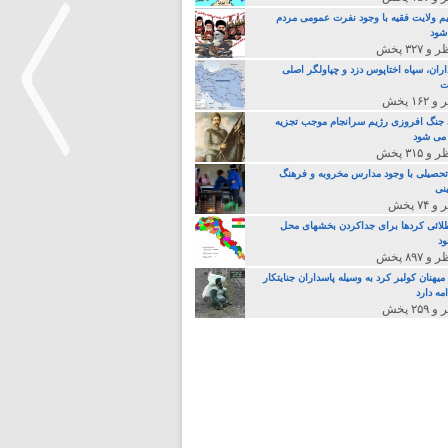
م ولایت فقیه با وجود نفرت عمومی مردم
 شود
اران، سپاه اختاپوس دزد و چپاولگر اصلی
ت
جنگ افروزی رژیم سرانجام موجب تجزیه
می شود
تحصیلی با وجود مدارس مخروبه و فرهنگ
نی
>
لائی کردها برای جداکردن بخشهای محل
د
یهنان کولبر کرد به وسیله پاسداران جنایتکار
مه دارد