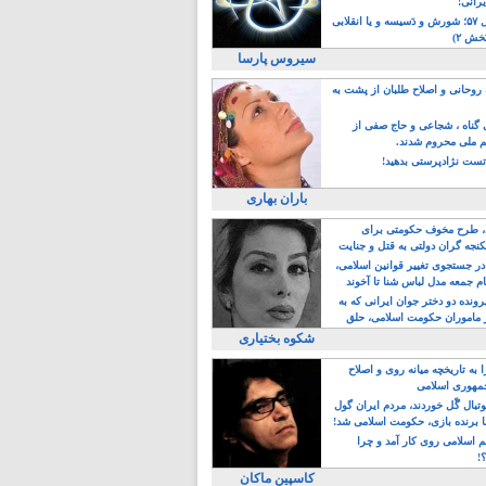
یرانی!
رویداد سال ۵۷؛ شورش و دَسیسه و یا انقلابی
خش ۲)
سیروس پارسا
روحانی و اصلاح طلبان از پشت به
ی گناه ، شجاعی و حاج صفی از
یم ملی محروم شدند.
ست نژادپرستی بدهید!
باران بهاری
طرح مخوف حکومتی برای
جه گران دولتی به قتل و جنایت
در جستجوی تغییر قوانین اسلامی،
ام جمعه مدل لباس شنا تا آخوند
مجنسگرا!
رونده دو دختر جوان ایرانی که به
 ماموران حکومت اسلامی، حلق
شکوه بختیاری
 به تاریخچه میانه روی و اصلاح
مهوری اسلامی
وتبال گًل خوردند، مردم ایران گول
ا برنده بازی، حکومت اسلامی شد!
م اسلامی روی کار آمد و چرا
؟!
کاسپین ماکان