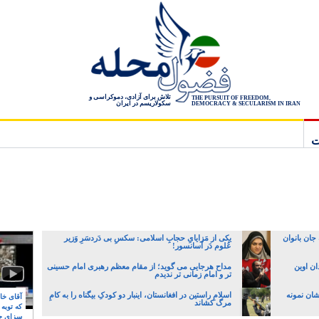
تلاش برای آزادی، دموکراسی و
THE PURSUIT OF FREEDOM,
سکولاریسم در ایران
DEMOCRACY & SECULARISM IN IRAN
ت
جان بانوان
یکی از مَزایایِ حجابِ اسلامی: سکسِ بی دَردسَرِ وَزیر
عُلوم دَر آسانسور!
۸ سال به زندان اوین
مداح هرجایی می گوید؛ از مقام معظم رهبری امام حسینی
تر و امام زمانی تر ندیدم
شان نمونه
اسلامِ راستین در افغانستان، اینبار دو کودکِ بیگناه را به کامِ
آقای خام
مرگ کشاند
که توبه
سزای ج