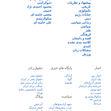
پیشنهاد و نظریات
دموکراسی
تاریخی
محمود احمدی نژاد
تکنولوژی
خمینی
جنایات رژیم
مجتبی خامنه ای
دینی
سکولاریسم
زندانی سیاسی
علی خامنه ای
سیاسی
طنز
فرهنگی
قصه و داستان
کلاسه بندی نشده
کمدی
مشکلات زنان
ورزش
اخبار
پایگاه های خبری
حقوق زنان
اخبار روز
آزادگی
حقوق بشر
پيک ايران
گویا
حقوق بشر در ایران
جنبش آذربایجان
همبوم
زنان ايران پرس نيوز
خبرنامه ملّی ایرانیان
عدالت برای ایران
خودنویس
کمیته دانشجویی دفاع
سپیده دم
هرانا
سیاست
وبلاگ
سکولاریسم نو
فرانس ۲۴
مردمک
جبهه آزادیخواهان
آذرخش
حزب مشروطه ایران
اصغر ارسنگ