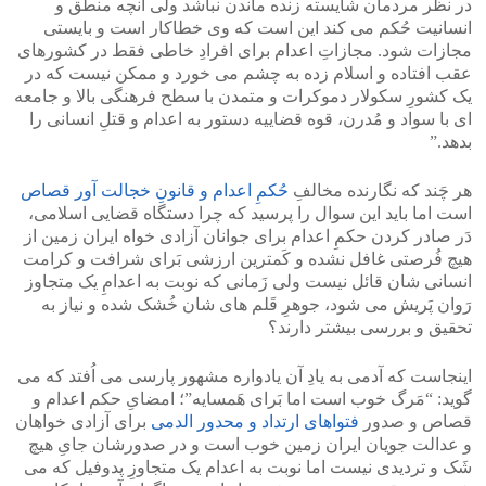
در نظر مردمان شایسته زنده ماندن نباشد ولی آنچه منطق و
انسانیت حُکم می کند این است که وی خطاکار است و بایستی
مجازات شود. مجازاتِ اعدام برای افرادِ خاطی فقط در کشورهای
عقب افتاده و اسلام زده به چشم می خورد و ممکن نیست که در
یک کشورِ سکولار دموکرات و متمدن با سطح فرهنگی بالا و جامعه
ای با سواد و مُدرن، قوه قضاییه دستور به اعدام و قتلِ انسانی را
بدهد.”
هر چَند که نگارنده مخالفِ
حُکمِ اعدام و قانونِ خجالت آور قصاص
است اما باید این سوال را پرسید که چرا دستگاه قضایی اسلامی،
دَر صادر کردن حکمِ اعدام برای جوانان آزادی خواه ایران زمین از
هیچ فُرصتی غافل نشده و کَمترین ارزشی بَرای شرافت و کرامت
انسانی شان قائل نیست ولی زَمانی که نوبت به اعدامِ یک متجاوز
رَوان پَریش می شود، جوهرِ قَلم های شان خُشک شده و نیاز به
تحقیق و بررسی بیشتر دارند؟
اینجاست که آدمی به یادِ آن یادواره مشهور پارسی می اُفتد که می
گوید: “مَرگ خوب است اما بَرای هَمسایه”؛ امضایِ حکم اعدام و
قصاص و صدور
فتواهای ارتداد و محدور الدمی
برای آزادی خواهان
و عدالت جویان ایران زمین خوب است و در صدورشان جایِ هیچ
شَک و تردیدی نیست اما نوبت به اعدام یک متجاوزِ پدوفیل که می