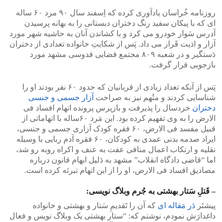
روزنامه خُراسان یادآوری کرده که اِسفند سال ۹۰ مرد ۶۰ ساله
ای که با پیکان سفید رنگ دختران دبستانی را به بهانه پرسیدن
آدرس سَوار خودرو می کرد و با کشاندن آنان به حاشیه شهر مورد
آزار و اذیت قَرار می داد. پَس از شکایتِ خانواده تعدادی از دختران
دَستگیر و در شعبه ۸۰۹ مجتمع قضایی قدوسی مشهد مورد
بازجویی قرار گرفت.
پَس از آنکه تعداد زیادی از قربانیان که حدود ۶۰ نفر بودند او را
شناسایی کردند و متُهم نیز به صراحت
آزار جسمی و جنسی
دختران
خردسال را پذیرفت و بازپرس پرونده اتهام افساد فی
الارض را به وی تفهیم کرده بود. این مَرد ۶۰ساله با اتهاماتی از
قبیل مفسد فی الارض، ۶۰ فقره کودک آزاری جسمی و جنسی،
ایراد صدمه بدنی عمدی به کودکان، ۶۰ فقره آدم ربایی با وسیله
نقلیه و ارتکاب اعمال منافی عفت به عنف و اکراه روبه رو شد،
اما “قاضی دادگاه انقلاب” مشهد به دَلیل ابهام قانون درباره
مصادیق افساد فی الارض، او را از این اتهام تبرئه کرده است.
– قَتلِ سَتار بهشتی به جُرم وبلاگ نویسی:
پیشتَر
دَر مَقاله ای
که آن را تَقدیمِ سَتار و بهشتی و خانواده
داغدارَش نمودم، نوشتم که: “ستار بهشتی یک وبلاگ نویس و فعال