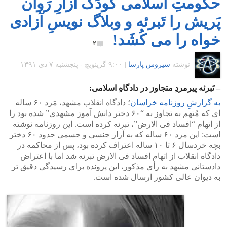
حکومتِ اسلامی کودَک آزارِ رَوان
پَریش را تَبرئه و وبلاگ نویسِ آزادی
خواه را می کُشَد!
۲
نوشته
سیروس پارسا
|
۹:۰۰ گرينويچ - پنجشنبه ۷ دی ۱۳۹۱
– تَبرئه پیرمردِ متجاوز در دادگاهِ اسلامی:
به گزارشِ روزنامه خراسان
؛ دادگاه انقلاب مشهد، مَرد ۶۰ ساله
ای که مُتهم به تجاوز به “۶۰ دختر دانش آموز مشهدی” شده بود را
از اتهام “افساد فی الارض”، تبرئه کرده است. این روزنامه نوشته
است: این مرد ۶۰ ساله که به آزار جنسی و جسمی حدود ۶۰ دختر
بچه خردسال ۶ تا ۱۰ ساله اعتراف کرده بود، پس از محاکمه در
دادگاه انقلاب از اتهام افساد فی الارض تبرئه شد اما با اعتراض
دادستانی مشهد به رأی مذکور، این پرونده برای رسیدگی دقیق تر
به دیوان عالی کشور ارسال شده است.