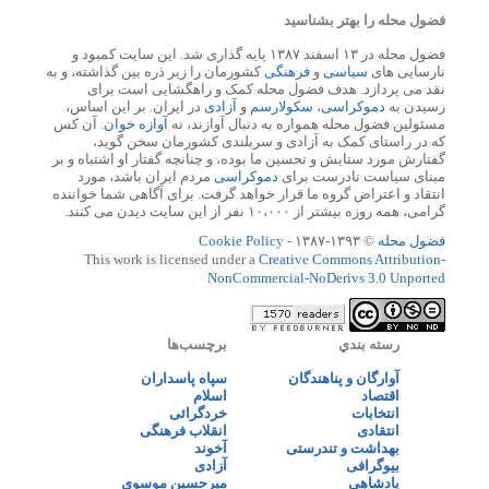
فضول محله را بهتر بشناسید
فضول محله در ۱۳ اسفند ۱۳۸۷ پایه گذاری شد. این سایت کمبود و
نارسایی های
سیاسی
و
فرهنگی
کشورمان را زیر ذره بین گذاشته، و به
نقد می پردازد. هدف فضول محله کمک و راهگشایی است برای
رسیدن به
دموکراسی
،
سکولارسم
و
آزادی
در ایران. بر این اساس،
مسئولین فضول محله همواره به دنبال آوازند، نه
آوازه خوان
. آن کس
که در راستای کمک به آزادی و سربلندی کشورمان سخن گوید،
گفتارش مورد ستایش و تحسین ما بوده، و چنانچه گفتار او اشتباه و بر
مبنای سیاست نادرست برای
دموکراسی
مردم ایران باشد، مورد
انتقاد و اعتراض گروه ما قرار خواهد گرفت. برای آگاهی شما خواننده
گرامی، همه روزه بیشتر از ۱۰،۰۰۰ نفر از این سایت دیدن می کنند.
فضول محله
© ۱۳۹۳-۱۳۸۷ -
Cookie Policy
This work is licensed under a
Creative Commons Attribution-
NonCommercial-NoDerivs 3.0 Unported
رسته بندي
برچسب‌ها
آوارگان و پناهندگان
سپاه پاسداران
اقتصاد
اسلام
انتخابات
خردگرائی
انتقادی
انقلاب فرهنگی
بهداشت و تندرستی
آخوند
بیوگرافی
آزادی
پادشاهی
میرحسین موسوی