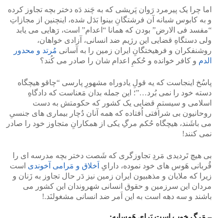
اما چرا یک پیرمرد رَوان پَریشی که به چَند دَه دختر بچه تجاوز کرده
و به کابوس شبانه آن فرشتگانِ بینوا بَدَل شده، اینچنین از مجازاتِ
“مفسد فی الارض” بودن که همانا “اعدام” است، رَهایی می یابد
ولی دستگاهِ قضایی این رژیم ضد انسانی، آزادی خواهان،
روشنفکران و فرهیختگانِ ایران زمین را به آسانی
مُرتد و محدور
الدم
و کافر خوانده و حُکمِ اعدام شان را صادر می کُند؟
پاسُخ اینجاست که یه قولِ یادوراه مشهورِ پارسی “چاقو هیچگاه
دسته خود را نمی بُرد…”؛ این جمله بدان مَعناست که دادگاهِ
اسلامی و سیستمِ قضایی یک کشور که حکومتش به دست
روحانیون بی شرافتی اُفتاده که همه آنان دُچار بیماری های جنسیِ
می باشَند، هیچگاه حُکم مرگِ یکی از همکارانِ متجاوز خود را صادر
نمی کنند!
بی هیچ تَردیدی مَردِ تجاوزگری که شَصت دختر بچه مدرسه ای را
قُربانی هَوس های خود نموده، دارایِ
اَخلاق و مَرامی آخوندی
است
زیرا که ملایان و مذهبیون ایران زمین نیز دَر حال تجاوز به زَنان و
مردان این سرزمین و حقوق انسانی شهروندان این کشور می
باشند و سه دهه است به این اَمر ضد انسانی مشغولنَد.!
– مَرگ خوب است بَرای هَمسایه: