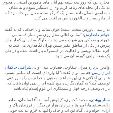
مجازی بود که روز سه شنبه نهم آبان ماه، مامورین امنیتی با هجوم
به یکی از محله های رباط کریم وی را دستگیر نموده و به مکان
نامعلومی انتقال دادند. ستار یک کارگر ساده و نان آورِ خانه بود که
از مادرِ بیمار و سالخورده اش مراقبت می کرد.
به راستی باوَرش سخت است؛ جوان سالم و با اخلاقی که به گفته
خواهر داغدارش
: “تمامی اهالی محل رویِ سرِ ستار قسم می
خورند و به پاکی وی شهادت می دهند”، کارگر ساده ای که از مادر
پیرش در یکی از مناطق فقیر نشین تهران نگاهداری می کند، به
جُرم مقاله نویسی و فعالیت در فیسبوک، بازداشت شده و در طیِ
یک هفته، راهی گورستان می شود.!
واقعن درباره میزان شقاوت، قصاوتِ قلبی و
بی شرافتی حاکمانِ
ایران زمین
چه می توان گفت؟ آیا واژه ای هَست که تمامیِ پَستی
ها و بی اخلاقی های این جماعتِ مذهبی و خدا تَرس را به روشنی
توصیف کُند؟ به گمانِ نگارنده هیچ کلمه ای را نمی توان یافت که
یارایِ وصفِ درجه جَهل و ستمکاریِ این قومِ اِسلام پَناه باشد.
سَتار بهشتی
، محمد مُختاری، کیانوش آسا، ندا آقا سلطان، صانع
ژاله، شَبنم ها، امیر ها و هزاران هزار تَن دیگر از فرزندان پاک و
آزادی خواه و بی گناه این آب و خاک را تَنها به جُرمِ عدالت جویی