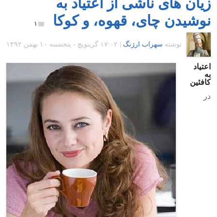
زیان های ناشی از اعتیاد به
نوشیدن چای، قهوه، و کوکا
۱
نوشته
سهراب ارژنگ
|
۱۷:۰۲ گرينويچ - پنجشنبه ۱۰ بهمن ۱۳۹۲
اعتیاد
به
کافئین
در