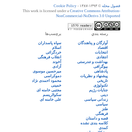
فضول محله
© ۱۳۹۳-۱۳۸۷ -
Cookie Policy
This work is licensed under a
Creative Commons Attribution-
NonCommercial-NoDerivs 3.0 Unported
رسته بندي
برچسب‌ها
آوارگان و پناهندگان
سپاه پاسداران
اقتصاد
اسلام
انتخابات
خردگرائی
انتقادی
انقلاب فرهنگی
بهداشت و تندرستی
آخوند
بیوگرافی
آزادی
پادشاهی
میرحسین موسوی
پیشنهاد و نظریات
دموکراسی
تاریخی
محمود احمدی نژاد
تکنولوژی
خمینی
جنایات رژیم
مجتبی خامنه ای
دینی
سکولاریسم
زندانی سیاسی
علی خامنه ای
سیاسی
طنز
فرهنگی
قصه و داستان
کلاسه بندی نشده
کمدی