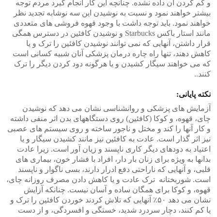
و کم کردن آن داده نشده. چنانچه این کار انجام گیرد مردم توجه
بیشتر خواهند نمود و نسبت به نوشیدن این سه نوشابه تجدید نظر
خواهند نمود. باید توجه داشت با وجود قهوه فروشی های متعددی
مانند استار باکس Starbucks و نوشیدن کافئین در دسترس همگی
قرار داشتن، آنهایی که نمی توانند نوشیدن کافئین را ترک و یا
کاهش دهند، تنها راه چاره درمان پزشکی آنان شبیه کسانی است
که می خواهند سیگار کشیدن و یا هرگونه دود کردن دیگر را ترک
کنند..
نکته پایانی:
آزمایش های پزشکی و روانشناسی نشان می دهد که نوشیدن
چای، قهوه، و کوکا (کافئین) روی دستگاههای بدن اثر منفی داشته
و کار آنها را کند و مختل و ناجور ساخته و روی سیستم های عصبی
نیز اثر گذار است. عادت به کافئین نیز مانند کشیدن سیگار و یا
اعتیاد به دودهای دیگر کاری ناپسند و زیان آور است. زیرا عادت
بدانها به ویژه برای زنان بار دار، افراد با فشار خون، بیماری های
قلبی، و آنهایی که ناراحتی دفع ادرار دارند، بسی ناگوار و ناپسند
است. شوربختانه ترک عادت و یا کاهش دادن مصرف روزانه چای،
قهوه، و کوکا برای همگان ساده و آسان نیست. چنانکه آزایش
نشان می دهد ۵۰٪ آنهایی که تلاش کردند خوردن کافئین را ترک و
یا کم کنند، دچار سردرد شدید، خستگی و افسردگی، و از دست