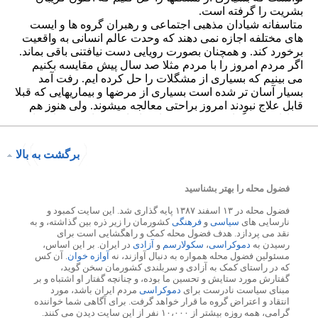
برگشت به بالا
فضول محله را بهتر بشناسید
فضول محله در ۱۳ اسفند ۱۳۸۷ پایه گذاری شد. این سایت کمبود و
نارسایی های
سیاسی
و
فرهنگی
کشورمان را زیر ذره بین گذاشته، و به
نقد می پردازد. هدف فضول محله کمک و راهگشایی است برای
رسیدن به
دموکراسی
،
سکولارسم
و
آزادی
در ایران. بر این اساس،
مسئولین فضول محله همواره به دنبال آوازند، نه
آوازه خوان
. آن کس
که در راستای کمک به آزادی و سربلندی کشورمان سخن گوید،
گفتارش مورد ستایش و تحسین ما بوده، و چنانچه گفتار او اشتباه و بر
مبنای سیاست نادرست برای
دموکراسی
مردم ایران باشد، مورد
انتقاد و اعتراض گروه ما قرار خواهد گرفت. برای آگاهی شما خواننده
گرامی، همه روزه بیشتر از ۱۰،۰۰۰ نفر از این سایت دیدن می کنند.