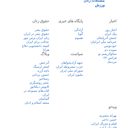
مشکلات زنان
ورزش
اخبار
پایگاه های خبری
حقوق زنان
اخبار روز
آزادگی
حقوق بشر
پيک ايران
گویا
حقوق بشر در ایران
جنبش آذربایجان
همبوم
زنان ايران پرس نيوز
خبرنامه ملّی ایرانیان
عدالت برای ایران
خودنویس
کمیته دانشجویی دفاع
سپیده دم
هرانا
سیاست
وبلاگ
سکولاریسم نو
فرانس ۲۴
مردمک
جبهه آزادیخواهان
آذرخش
حزب مشروطه ایران
اصغر ارسنگ
شورای ملی ایران
باچه آزره
ملیون ایران
حسین یزدانی
رستاخیز
عضر روشنگری
کابوس دیکتاتور
کتاب‌های ممنوعه در
ایران
گمنامیان
منتقد اسلام و ادیان
ویدئو
بهرام مشیری
حسن داعی
فيلم و سريال ايرانی
قاصدان آزادی