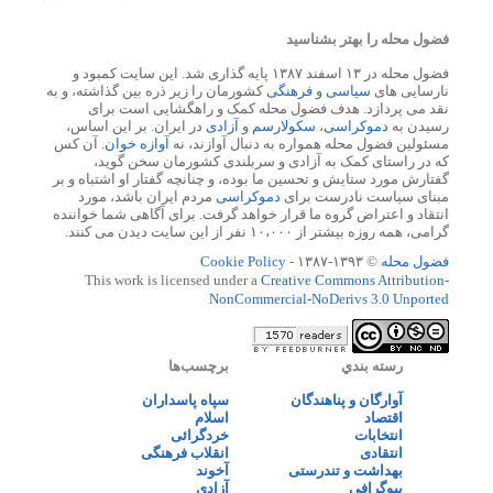
فضول محله را بهتر بشناسید
فضول محله در ۱۳ اسفند ۱۳۸۷ پایه گذاری شد. این سایت کمبود و
نارسایی های
سیاسی
و
فرهنگی
کشورمان را زیر ذره بین گذاشته، و به
نقد می پردازد. هدف فضول محله کمک و راهگشایی است برای
رسیدن به
دموکراسی
،
سکولارسم
و
آزادی
در ایران. بر این اساس،
مسئولین فضول محله همواره به دنبال آوازند، نه
آوازه خوان
. آن کس
که در راستای کمک به آزادی و سربلندی کشورمان سخن گوید،
گفتارش مورد ستایش و تحسین ما بوده، و چنانچه گفتار او اشتباه و بر
مبنای سیاست نادرست برای
دموکراسی
مردم ایران باشد، مورد
انتقاد و اعتراض گروه ما قرار خواهد گرفت. برای آگاهی شما خواننده
گرامی، همه روزه بیشتر از ۱۰،۰۰۰ نفر از این سایت دیدن می کنند.
فضول محله
© ۱۳۹۳-۱۳۸۷ -
Cookie Policy
This work is licensed under a
Creative Commons Attribution-
NonCommercial-NoDerivs 3.0 Unported
رسته بندي
برچسب‌ها
آوارگان و پناهندگان
سپاه پاسداران
اقتصاد
اسلام
انتخابات
خردگرائی
انتقادی
انقلاب فرهنگی
بهداشت و تندرستی
آخوند
بیوگرافی
آزادی