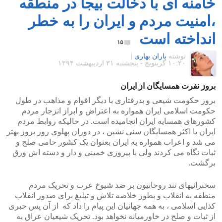
خامنه ای با دخالت بیجا در منطقه
،امنیت مردم و ایران را به خطر
انداخته است
۱۵
نوشته
باران بهاری
|
۱۰:۲۰ گرينويچ - پنجشنبه ۳۱ اردیبهشت ۱۳۹۴
بروز نفرت همسایگان از ایران
بروز حکومت شیعی و بدرفتاری با دیگر اقوام و مذاهب در طول
حکومت اسلامی ایران همواره به اعتراض و ابراز انزجار مردم
کشورهای همسایه ایران انجامیده است. در حالیکه روابط مردم
ایران با اکثر همسایگان سنی نشین ، در دوران پهلوی روز بروز بهتر
می شد و اعراب همواره به ایران بعنوان یک کشور حامی صلح و
ثبات نگاه می کردند ولی با پیروزی خمینی و دار و دسته اش ورق
برگشت.
سخنرانیهای تند روحانیون بر ضد شیوخ عرب و تحریک مردم
منطقه به انقلاب و بطور خلاصه تلاش و تبلیغ برای صدور انقلاب
کذایی اسلامی ، به همه جهانیان این پیام را داد که از آن پس حبری
از ثبات و صلح در خاورمیانه نخواهد بود. تحریک شیعیان عراق به