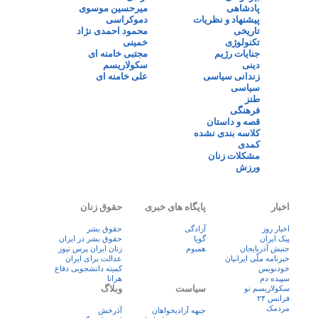
پادشاهی
میرحسین موسوی
پیشنهاد و نظریات
دموکراسی
تاریخی
محمود احمدی نژاد
تکنولوژی
خمینی
جنایات رژیم
مجتبی خامنه ای
دینی
سکولاریسم
زندانی سیاسی
علی خامنه ای
سیاسی
طنز
فرهنگی
قصه و داستان
کلاسه بندی نشده
کمدی
مشکلات زنان
ورزش
اخبار
پایگاه های خبری
حقوق زنان
اخبار روز
آزادگی
حقوق بشر
پيک ايران
گویا
حقوق بشر در ایران
جنبش آذربایجان
همبوم
زنان ايران پرس نيوز
خبرنامه ملّی ایرانیان
عدالت برای ایران
خودنویس
کمیته دانشجویی دفاع
سپیده دم
هرانا
سیاست
وبلاگ
سکولاریسم نو
فرانس ۲۴
مردمک
جبهه آزادیخواهان
آذرخش