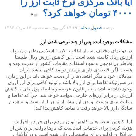
آیا بانک مرکزی نرخ ثابت ارز را
۴۰۰۰ تومان خواهد کرد؟
۳
نوشته
فضول محله
|
۱۴:۱۹ گرينويچ - سه شنبه ۱۷ مرداد ۱۳۹۶
مشکلات بوجود آمده پس از چند نرخی شدن ارز
در دولتهای مختلف پس از انقلاب “کبیر” اسلامی بطور مرتب از
ارزش ریال کاسته شده است . این کاهش ارزش ریال طبیعتاً
بخاطر بی توجهی و سوء استفاده مقامات کشور از قدرت بوده و
هست. اگر اقتصادی دارای تولید و درآمد کافی نباشد ، توان
مبادلاتی خود با دیگر اقتصادها را از دست خواهد داد. در این زمان ،
در صورتیکه تقاضا برای ارز بالا باشد و تولید کافی برای ارز آوری
وجود نداشته باشد ، بنابر قانون عرضه و تقاضا ، پول ملی با کاهش
ارزش در برابر ارزهای خارجی مواجه خواهد شد. چرا که تقاضا و
رقابت برای بدست آوردن ارز بیش از توان بازار است و به همین
سادگی ارز بالا خواهد رفت تا تقاضا کاهش پیدا کند!
اما کاهش تقاضا یعنی کاهش توان مردم برای خرید و افزایش
هزینه کردن برای خذمات. اینجاست که بارها دولت ایران پس از
خرابکاری اولیه ، برای ماستمالی وارد شده است و در کالاهای