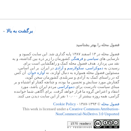
برگشت به بالا
فضول محله را بهتر بشناسید
فضول محله در ۱۳ اسفند ۱۳۸۷ پایه گذاری شد. این سایت کمبود و
نارسایی های
سیاسی
و
فرهنگی
کشورمان را زیر ذره بین گذاشته، و به
نقد می پردازد. هدف فضول محله کمک و راهگشایی است برای
رسیدن به
دموکراسی
،
سکولارسم
و
آزادی
در ایران. بر این اساس،
مسئولین فضول محله همواره به دنبال آوازند، نه
آوازه خوان
. آن کس
که در راستای کمک به آزادی و سربلندی کشورمان سخن گوید،
گفتارش مورد ستایش و تحسین ما بوده، و چنانچه گفتار او اشتباه و بر
مبنای سیاست نادرست برای
دموکراسی
مردم ایران باشد، مورد
انتقاد و اعتراض گروه ما قرار خواهد گرفت. برای آگاهی شما خواننده
گرامی، همه روزه بیشتر از ۱۰،۰۰۰ نفر از این سایت دیدن می کنند.
فضول محله
© ۱۳۹۳-۱۳۸۷ -
Cookie Policy
This work is licensed under a
Creative Commons Attribution-
NonCommercial-NoDerivs 3.0 Unported