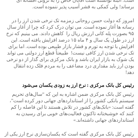
است. البته توانسته است آقایان خاصّ را به ثروتی افسانه ای
برساند! ولی کمکی به قشر آسیب پذیر ننموده است.
امروز که دولت حسن روحانی زمزمه تک نرخی شدن ارز را در
رسانه ها آغاز نموده است. می توان درک کرد که چرا از آغاز سال
۹۵ بصورت پله کانی ارزش ریال را کاهش دادند. می بینیم که نرخ
ارز در طول یک سال و ۴ ماه ۱۵ درصد افزایش یافته است. این
افزایش با توجه به تورم و فشار بازار طبیعی بوده است. اما برای
تک نرخی شدن ارز کافی نیست! طبیعتاً قطع ارز دولتی می تواند
یک شوک به بازار ایران باشد و بانک مرکزی برای گذار از دو نرخی
بودن ارز باید مقداری درد مضاعف را به مردم فلک زده انتقال
دهد!
رئیس کل بانک مرکزی : نرخ ارز به زودی یکسان می‌شود
رئیس کل بانک مرکزی ضمن اشاره به این که “سال‌های تحریم
سیستم بانکی کشور را از استانداردهای جهانی دور کرده است”،
گفته است: «بانک‌های کشور در تلاش هستند تا این فاصله را کم
کنند که خوشبختانه تاکنون فعالیت‌های خوبی برای رسیدن به
استانداردهای جهانی داشته‌اند.»
رئیس کل بانک مرکزی گفته است که یکسان‌سازی نرخ ارز یکی از