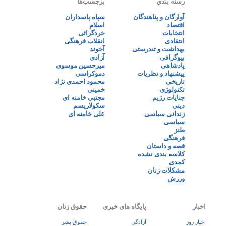
رسته بندي
برچسب‌ها
آوارگان و پناهندگان
سپاه پاسداران
اقتصاد
اسلام
انتخابات
خردگرائی
انتقادی
انقلاب فرهنگی
بهداشت و تندرستی
آخوند
بیوگرافی
آزادی
پادشاهی
میرحسین موسوی
پیشنهاد و نظریات
دموکراسی
تاریخی
محمود احمدی نژاد
تکنولوژی
خمینی
جنایات رژیم
مجتبی خامنه ای
دینی
سکولاریسم
زندانی سیاسی
علی خامنه ای
سیاسی
طنز
فرهنگی
قصه و داستان
کلاسه بندی نشده
کمدی
مشکلات زنان
ورزش
اخبار
پایگاه های خبری
حقوق زنان
اخبار روز
آزادگی
حقوق بشر