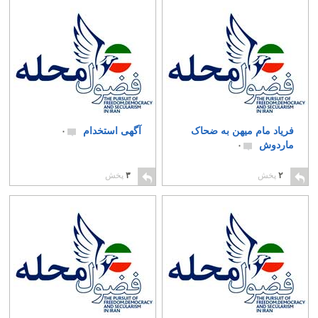
فریاد مام میهن به ضحاک
آگهی استخدام
۰
ماردوش
۰
۲
پخش
۳
پخش