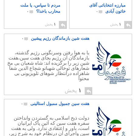
مبارزه انتخاباتی آقای
مردم نا سپاس، یا ملت
خاتون آبادی
محارب باخدا؟
۰
۰
۱
پخش
۱
پخش
هفت شین بازماندگان رژیم پیشین
۰
با به هوا رفتن وسرنگونی رژیم گذشته،
بازماندگان آن رژیم بجای هفت سین،هفت
شین زیر را برگزیده اند: شاه شعبان بی مخ
شعارهای توخالی شهبانو شچاع الدین شفا
شاهزاده درانتظار شوهای تلویزیونی بی
محتوا
۱
پخش
هفت سین جمبول ممبول استالینی
۰
دولت ذبح اسلامی به گستردن وانداختن
سفره هفت سین که آئین پاک ایرانیان
است، باور و اعتقادی ندارد. ولی به هفت
سین واجرای آن درنظام خود به شرح زیر،