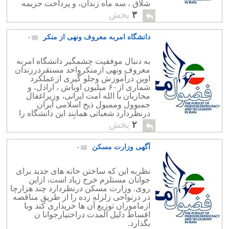
شلاق ، سه ماه زندان، و پرداخت جریمه
نقدی دوشتر محکوم شدند.
۳
پخش
دانشگاه امربه معروف ونهی از منکر
۰
به دنبال موفقیت چشمگیر دانشگاه امربه
معروف ونهی ازمنکرواحد مستقردرزندان
اوین درآموزش وجلو گیری ازعملکرد
شماری از۶۰ میلیون اوباش ، اراذل، و
محاربان با الله امت ایرانی، وزیراغفال
جمبوول وممبول ذبح اسلامی ایران
درنظردارد شعباتی همانند این دانشگاه را
بزودی درصدها بازداشتگاههای کرج
۲
پخش
وشهرستان های دیگر دایرکند.
آگهی وزارت مسکن
۰
نظربه این که ساختن خانه های جدید برای
جوانان مستلزم خرج زیاد است، ازاین
روی. وزارت مسکن درنظردارد چند هزارچا
در درنواحی زلزله زده را از طریق مناقصه
ازماموران توزیع آن ها خریداری کند وبا
اقساط ذلیل المدت دراختیارجوانا ن
بگذارد.