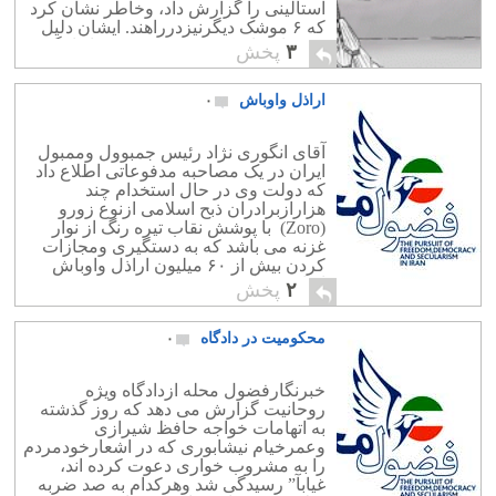
استالینی را گزارش داد، وخاطر نشان کرد
که ۶ موشک دیگرنیزدرراهند. ایشان دلیل
فرستادن این همه موشک به فضا را نگفت.
۳
پخش
ولی در گفتگوی […]
اراذل واوباش
۰
آقای انگوری نژاد رئیس جمبوول وممبول
ایران در یک مصاحبه مدفوعاتی اطلاع داد
که دولت وی در حال استخدام چند
هزارازبرادران ذبح اسلامی ازنوع زورو
(Zoro) با پوشش نقاب تیره رنگ از نوار
غزنه می باشد که به دستگیری ومجازات
کردن بیش از ۶۰ میلیون اراذل واوباش
ایران بپردازند.
۲
پخش
محکومیت در دادگاه
۰
خبرنگارفضول محله ازدادگاه ویژه
روحانیت گزارش می دهد که روز گذشته
به اتهامات خواجه حافظ شیرازی
وعمرخیام نیشابوری که در اشعارخودمردم
را به مشروب خواری دعوت کرده اند،
غیابآ” رسیدگی شد وهرکدام به صد ضربه