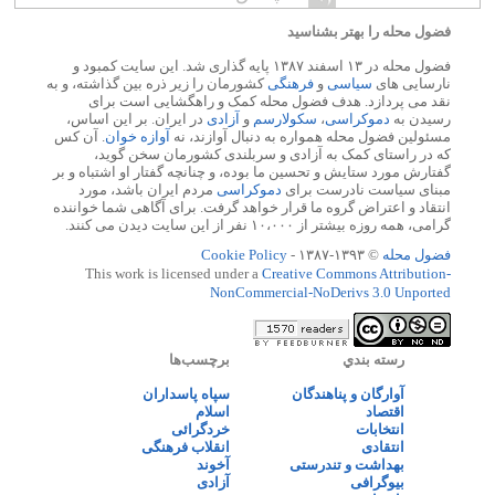
فضول محله را بهتر بشناسید
فضول محله در ۱۳ اسفند ۱۳۸۷ پایه گذاری شد. این سایت کمبود و
نارسایی های
سیاسی
و
فرهنگی
کشورمان را زیر ذره بین گذاشته، و به
نقد می پردازد. هدف فضول محله کمک و راهگشایی است برای
رسیدن به
دموکراسی
،
سکولارسم
و
آزادی
در ایران. بر این اساس،
مسئولین فضول محله همواره به دنبال آوازند، نه
آوازه خوان
. آن کس
که در راستای کمک به آزادی و سربلندی کشورمان سخن گوید،
گفتارش مورد ستایش و تحسین ما بوده، و چنانچه گفتار او اشتباه و بر
مبنای سیاست نادرست برای
دموکراسی
مردم ایران باشد، مورد
انتقاد و اعتراض گروه ما قرار خواهد گرفت. برای آگاهی شما خواننده
گرامی، همه روزه بیشتر از ۱۰،۰۰۰ نفر از این سایت دیدن می کنند.
فضول محله
© ۱۳۹۳-۱۳۸۷ -
Cookie Policy
This work is licensed under a
Creative Commons Attribution-
NonCommercial-NoDerivs 3.0 Unported
رسته بندي
برچسب‌ها
آوارگان و پناهندگان
سپاه پاسداران
اقتصاد
اسلام
انتخابات
خردگرائی
انتقادی
انقلاب فرهنگی
بهداشت و تندرستی
آخوند
بیوگرافی
آزادی