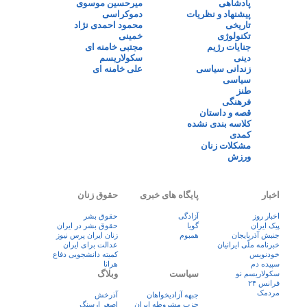
پادشاهی
میرحسین موسوی
پیشنهاد و نظریات
دموکراسی
تاریخی
محمود احمدی نژاد
تکنولوژی
خمینی
جنایات رژیم
مجتبی خامنه ای
دینی
سکولاریسم
زندانی سیاسی
علی خامنه ای
سیاسی
طنز
فرهنگی
قصه و داستان
کلاسه بندی نشده
کمدی
مشکلات زنان
ورزش
اخبار
پایگاه های خبری
حقوق زنان
اخبار روز
آزادگی
حقوق بشر
پيک ايران
گویا
حقوق بشر در ایران
جنبش آذربایجان
همبوم
زنان ايران پرس نيوز
خبرنامه ملّی ایرانیان
عدالت برای ایران
خودنویس
کمیته دانشجویی دفاع
سپیده دم
هرانا
سیاست
وبلاگ
سکولاریسم نو
فرانس ۲۴
مردمک
جبهه آزادیخواهان
آذرخش
حزب مشروطه ایران
اصغر ارسنگ