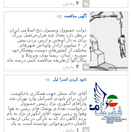
۲
پخش
آگهی مناقصه
۰
دولت جمبوول وممبول ذبح اسلامی ایران
درنظر دارد تعداد چند هزارجرثقیل بزرگ
برای به دار آویختن و ازبین بردن بیش
از۶۰ میلیون اراذل واوباش شهرهای
مختلف از کشورهای دوست وهمکارخود
سوریه ، لبنان، زیمبا بوی، ونزوئلا و
نیکاراگوآ ازطریقه مناقصه کتبی درسه ماه
آینده خریداری کند.
۲
پخش
نابود کردن اسرا ئیل
۰
آقای خالد منقل جهت همکاری باحکومت
ایران برای نابودی اسرائیل وارد تهران شد
وازآقای انگوری نژاد رئیس جمبوول
درخواست تعدادی پوشک های زمین به هوا
وهوا به زمین نمود. آقای انگوری نژاد به نام
برده آگاهی داد که به تازگی در یکی ازدهات
کاشان دخترنوجوانی توانسته است به یک
نوع سرکه ای دسترسی پیدا کند […]
۱
پخش