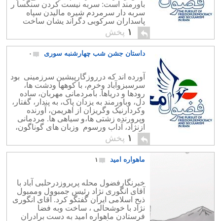
باورمند است: سربه نیست کردن سنگسا ر
سربه دار سرمردم شیره مالیدن سپاه
پاسداران سرکوبی دگراند یشان ساخت
وپاخت با دشمنان مردم وکشورایران
۱
پخش
داستان جشن شب چهارشنبه سوری
۰
آورده اند که درروزگارپبشین سرزمینی بود
سرسبزوآباد وخرم، با کوهها ودشت ها،
رودها و دریاها. بامردمانی مهربان، ساده
دل، وباورمند به یزدان پاک، به پندار، گفتار،
وکردارنیک وگریزان از اهریمن، آورنده
وپرورنده زشتی ها،و سیاهی ها. مردمانی
ازنژاد، آداب ورسوم وزبان های گوناگون،
اززردشتی، کلیمی، وترسائی که در کنارهم
۱
پخش
به سازش وسازندگی می پرداختند. این […]
ماهواره امید
۱
خبرنگارفضول محله پریروزدرحلبی آباد با
آقای انگوری نژاد رئیس جمبوول وممبول
ذبح اسلامی ایران گفتگو کرد. آقای انگوری
نژاد با خوشحالی ، ساخت وبه فضا
فرستادن ماهواره امید به دست برادران