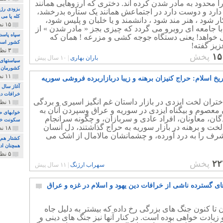
ا محدود به مادر شدن کرده اند. دختری که آرزوهایی همانند
بزودی رژی
دارد و دوست دارد در اجتماعش همانند یک ستاره بدرخشد،
کله پا می
 شود ، هنر مند شود ، دانشمند و یا خلبان و پلیس شود،
۱۵ نظر و ۳۲۷ پخش
با جامعه ای روبرو می گردد که چیزی بجز « مادر شدن » از
سپاه پاسد
 خواهد! یعنی دستگاه جوجه کشی و مزرعه ! همان که
کشور اس
یز گفته!
۳ نظر و ۱۶۲ پخش
۱۵
پخش
باران بهاری
|
۱۰ سال پیش
سیاستهای 
کشورمان 
۱۱ نظر و ۳۱۵ پخش
ریخ اسلام: حراج کنیزان برهنه و زیبا دربازاربرده فروشی سوریه
آغاز سال 
خرافات دی
تران لخت ایزدی در بازار داستان غم انگیز اسیری و بردگی
۱ نظر و ۷۴ پخش
معصوم و بیگناه ایزدی در سوریه و عراق وسپردن آنان به
خوابهای ط
ن، معاونان، افراد عادی و سربازان، و چگونه سرانجام
سکونت خو
 لخت و برهنه در بازار سوریه به حراج گذاشتند، دل انسان
۱۸ نظر و ۸۹۷ پخش
شرف را به درد آورده، و چشمانشان مالامال از اشک می
کشتار هم م
همچنان ادا
۵ نظر و ۲۵۹ پخش
۲۲
پخش
سهراب ارژنگ
|
۱۱ سال پیش
ای گسترده ناشی از خرافات دین یهود و اسلام در غزه و عراق
 تا کنون جنگ های بزرگی رخ داده که بیشتر به دلیل جاه
زیادت خواهی بوده است. در کنار آنها نیز جنگ های دینی و