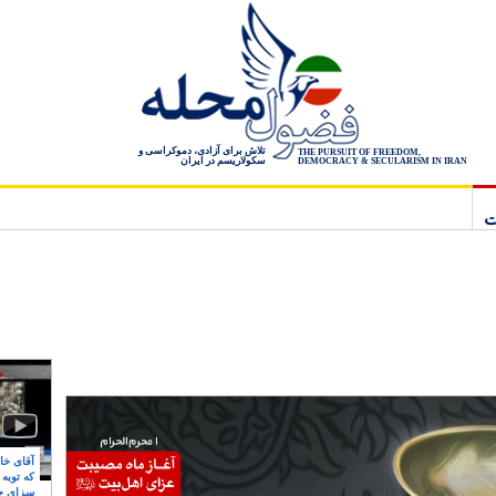
تلاش برای آزادی، دموکراسی و
THE PURSUIT OF FREEDOM,
سکولاریسم در ایران
DEMOCRACY & SECULARISM IN IRAN
ت
آقای خام
که توبه
سزای ج