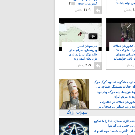
۴
ی تواند باشد؟!
کشورمان است
۱
پخش
۱۱۰۱
پخش
ن کشورمان فعالانه
هم میهنان اسیر
رات شرکت نکنند
ودربندمان، سرانجام از
ایرانی همچنان
ظلم بیکران رژیم تازی
 باقی خواهدماند
نژاد بجان آمده و به
۸
خبابانها ریختند
پخش
۲۱۹
پخش
ه ای، همانگونه که توبه گرگ مرگ
ی جنایات همیشگی شماچه می
!
 هواپیما، پیام مرگ، پیام نوید
د به مردم ایران
کشورمان فعالانه در تظاهرات
د رژیم ضدایرانی همچنان در
 خواهدماند
سهراب ارژنگ
م تازی صفتان، یلدا را با شکوهِ
 تر، جشن می گیریم!
 ای "اَعراب شیعه" مهم اند و نَه