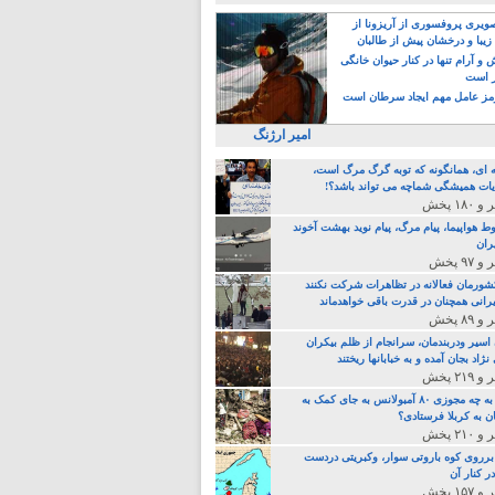
یری پروفسوری از آریزونا از
زیبا و درخشان پیش از طالبان
 آرام تنها در کنار حیوان خانگی
ر است
ز عامل مهم ایجاد سرطان است
امیر ارژنگ
ه ای، همانگونه که توبه گرگ مرگ است،
ات همیشگی شماچه می تواند باشد؟!
ط هواپیما، پیام مرگ، پیام نوید بهشت آخوند
ران
 کشورمان فعالانه در تظاهرات شرکت نکنند
رانی همچنان در قدرت باقی خواهدماند
 اسیر ودربندمان، سرانجام از ظلم بیکران
نژاد بجان آمده و به خبابانها ریختند
خامنه ای، به چه مجوزی ۸۰ آمبولانس به جای کمک به
ن به کربلا فرستادی؟
 برروی کوه باروتی سوار، وکبریتی دردست
ر کنار آن