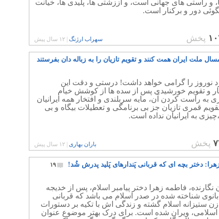
، و راستی های جهانی است، و اززشتی ها، پلیدی ها، خیانت
وئی دور و برکنار است.
۱۰
پخش
سهراب ارژنگ
|
۱۲ سال پیش
سال ملت ایران همت کنند و تقویم تازیان را به زباله دان بفرستند
د نوروز را گرامی خواهد داشت! درستی و دقت این
ر و تقویم خورشیدی پس از سده ها از کوشش خیام
ی به راست کردن آن، مایه سربلندی و افتخار همه ایرانیان
ویم قمری تازیان جز بی برنامگی و تعطیلات بیگاه و بی
یزی به ایرانیان نداده است.
۷
پخش
باران بهاری
|
۱۲ سال پیش
را: دختر بچه ای که قربانی پَندارهای پَلید پدرش شُد!
۱۹
 نگارنده، فاطمه زهرا دختر پیامبر اسلام، پس از خدیجه
انوی شناخته شده در صدر اسلام می باشد که قربانی
زن ستیزانه اسلام گشته و زندگی اش با تکیه بر دستورات
اسلامی، ویران شده است. برای درک بهتر موضوع عنوان