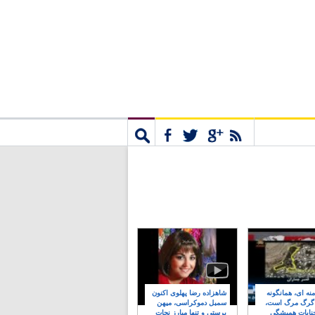
مشترک
جستجو
نه ای، همانگونه
شاهزاده رضا پهلوی اکنون
 گرگ مرگ است،
سمبل دموکراسی، میهن
نایات همیشگی
پرستی و تنها مبارز نجات