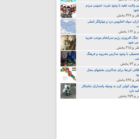
م ولایت فقیه با وجود نفرت عمومی مردم
 شود
اران، سپاه اختاپوس دزد و چپاولگر اصلی
ت
جنگ افروزی رژیم سرانجام موجب تجزیه
می شود
تحصیلی با وجود مدارس مخروبه و فرهنگ
نی
لائی کردها برای جداکردن بخشهای محل
د
یهنان کولبر کرد به وسیله پاسداران جنایتکار
مه دارد