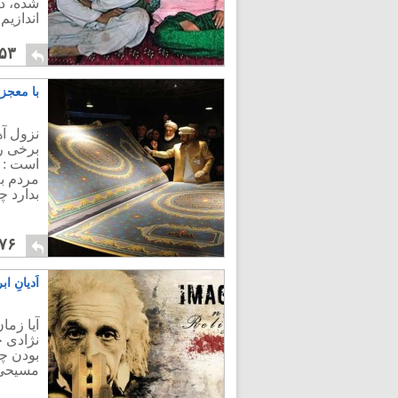
شده، د
اندازیم.
۵۳
با معجز
نزول آ
برخی را
است : ب
مردم به
بدارد چ
۷۶
اَدیانِ 
آیا زما
نژادی خ
بودن چه
مسیحی 