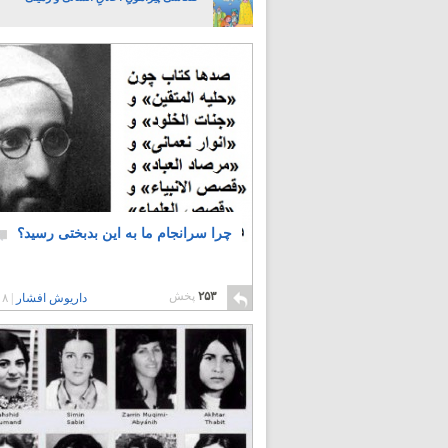
چرا سرانجام ما به این بدبختی رسید؟
۲۵۳
پخش
داریوش افشار
|
۸ سال پیش