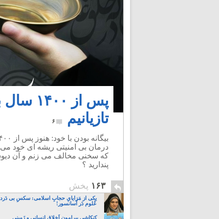
پس از ۰۰
تازیانیم
۶
درمان بی امنیتی ریشه ای خود می 
که سخنی مخالف می زنم و آن دیوس
پندارید ؟
۱۶۳
پخش
یکی از مَزایایِ حجابِ اسلامی: سکسِ بی دَردسَ
عُلوم دَر آسانسور!
کنکاشی پیرامونِ اَخلاقِ انسانی و زَمینی