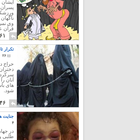
ایشان ر
پسران 
ورزشکار
ناگهان 
وی نمی
قرآن عز
۶۱
تکرار تا
۲۶
حراج دخ
دختران 
سرکردگا
آنان را
های با
شود.
۴۶
جنایت ه
۴
در جهان
طلبی و 