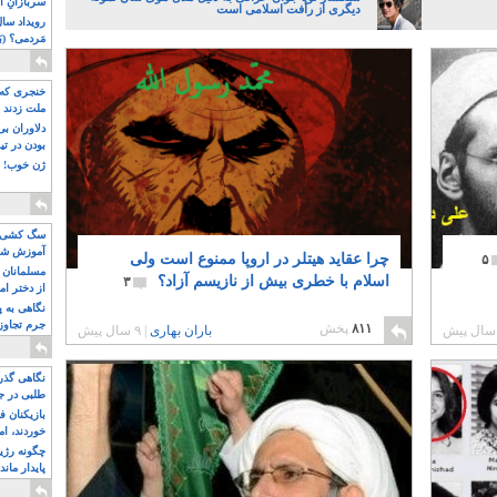
سربازانِ ا
دیگری از رأفت اسلامی است
مَردمی؟ (بَ
خنجری که 
ملت زدند
دلاوران ب
بودن در ت
ژن خوب! ت
سگ کشی، 
آموزش شکن
چرا عقاید هیتلر در اروپا ممنوع است ولی
۵
بیشتر
مسلمانان 
اسلام با خطری بیش از نازیسم آزاد؟
۳
از دختر ام
مسلمان ه
نگاهی به پ
جرم تجاوز
۸۱۱
پخش
باران بهاری
|
۹ سال پیش
آویز شدند!
نگاهی گذرا
طلبی در ج
بازیکنان ف
خوردند، ام
چگونه رژی
پایدار ماند