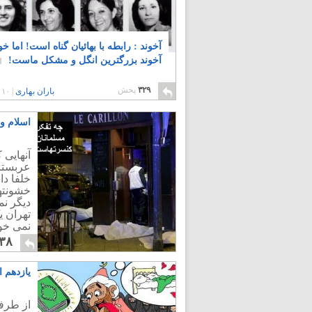
آخوند : رابطه با بهائیان گناه است! اما خو
آخوند بزرگترین انگل و مشکل ماست!
۳۲۹
پخش
باران بهاری
|
۱۰ سال پیش
اسلام و
آنهایی 
عربستان
خلفا دا
خشونتها
دیگر نم
تهران 
نمی خور
فیلمفار
۳۸
بسیار د
یازدهم 
از طرف