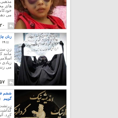
مذهبی 
های محم
خودکام
می دهد
۲۰
زنان چا
۱۹
زن ستیز
مانند ک
اسلامی 
زیادی د
می زنند
۵۷
ششم فرو
گوییم
گذاشت، 
کرد. آئ