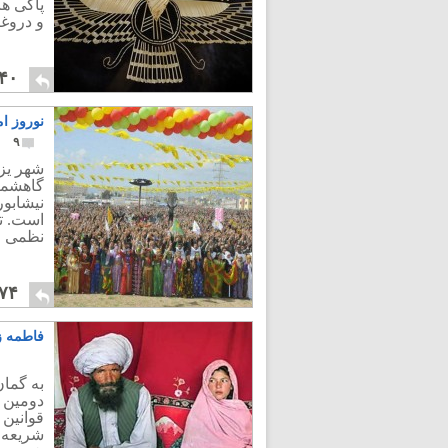
پاکی ها
و دروغگ
۴۰
نوروز ام
۹
شهر یز
گاهشما
نیشابور
است. تق
نظمی ،چ
۷۴
فاطمه زه
به گمان
دومین ب
قوانین 
شریعه 