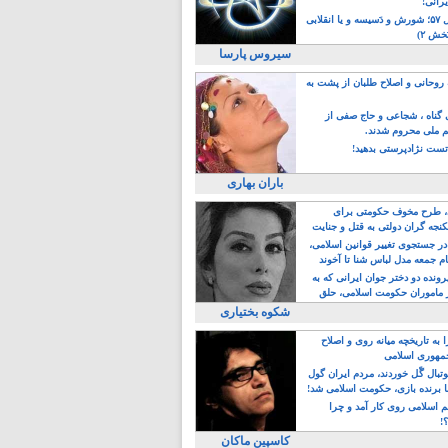
یرانی!
رویداد سال ۵۷؛ شورش و دَسیسه و یا انقلابی
خش ۲)
سیروس پارسا
روحانی و اصلاح طلبان از پشت به
ی گناه ، شجاعی و حاج صفی از
یم ملی محروم شدند.
ست نژادپرستی بدهید!
باران بهاری
طرح مخوف حکومتی برای
جه گران دولتی به قتل و جنایت
در جستجوی تغییر قوانین اسلامی،
ام جمعه مدل لباس شنا تا آخوند
مجنسگرا!
رونده دو دختر جوان ایرانی که به
 ماموران حکومت اسلامی، حلق
شکوه بختیاری
 به تاریخچه میانه روی و اصلاح
مهوری اسلامی
وتبال گًل خوردند، مردم ایران گول
ا برنده بازی، حکومت اسلامی شد!
م اسلامی روی کار آمد و چرا
؟!
کاسپین ماکان