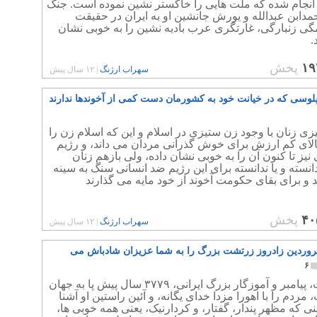
انجام شده که ملت هایی را خاکستر نشین نموده است. جنگ
دابن عبدالله و یورش جانشین او به ایران در حقیقت
گی زنبارگی، غارتگری عرب بادیه نشین را به خوبی نشان
.
۱۹
پخش
سهراب ارژنگ
|
۱۲ سال پیش
پلوسی که در خیانت خود به کشورمان دست کمی از آخوندها ندارند
ی زنان با وجود زن ستیزی در اسلام و این که اسلام زن را
الای کم ارزش برای خوش گذرانی مردان می داند، و رژیم
نیز تا کنون آن را به خوبی نشان داده، ولی بازهم زنان
انسته و یا ندانسته برای این رژیم ضد انسانی سنگ به سینه
 و برای بقای حکومت آخوند از خود مایه می گذارند
۴۰
پخش
سهراب ارژنگ
|
۱۲ سال پیش
ردین زادروز زرتشت بزرگ را به شما عزیزان شادباش می
۶
زرتشت، پیامبر و آموزگار بزرگ ایرانی، ۳۷۷۹ سال پیش پا به جهان
مردم را با اهورا مزدا خدای یگانه، و آئین راستین او آشنا
ینی که مظهر پندار، گفتار، و کردارنیک، یعنی همه خوبی ها،