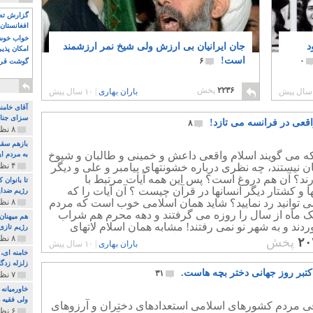
گزارش تصو
افغانستان 
خواب خوش و
د
جان ایرانیان بی ارزش ولی شیخ نمر ارزشمند
امکان پذی
است!
۶
۰
گوشت قرم
۲۲۳۶
پخش
باران بهاری
|
۱۰ سال پیش
آقای خامن
سزای جنای
اقعی در فرانسه می تازد!
۸
۸ نظر و ۱۸۰ پخش
بازهم سقو
که می گویند اسلام واقعی داعش و خمینی و طالبان و شیوخ
به مردم ای
۴ نظر و ۹۷ پخش
 نیستند، چه نظری درباره خشونتهای پیامبر و علی و دیگر
رند؟ آن هم دروغ است؟ پس این همه آیات مرتبط با
تا بانوان
 و کشتار دیگر انسانها در قرآن چیست ؟ آن آیات را که
رژیم ضدای
ی توانید رد نمایید؟ شاید همان اسلامی خوب است که مردم
۸ نظر و ۸۹ پخش
یک ماه از سال را روزه می گرفتند و دهه محرم هم شراب
هم میهنان
دند و به شهر نو نمی رفتند! مشابه همان اسلام لاتهای
رژیم تازی 
سی و اسلام محمد رضاشاه پهلوی! اسلام واقعی البته
۸ نظر و ۲۱۹ پخش
۲۰
پخش
باران بهاری
|
۱۰ سال پیش
رّنده تر است!
زلزله زدگا
اکتبر روز جهانی دختر بچه هاست.
۳۱
۷ نظر و ۲۱۰ پخش
خاورمیانه
ولی فقیه د
ی مردم کشورهای اسلامی استعدادهای دختران و آرزوهای
۶ نظر و ۱۵۷ پخش