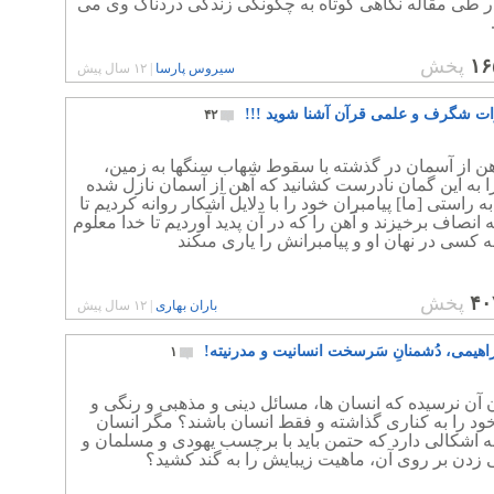
ر طی مقاله نگاهی کوتاه به چگونگی زندگی دردناک وی می
۱۶
پخش
سیروس پارسا
|
۱۲ سال پیش
ات شگرف و علمی قرآن آشنا شوید !!!
۴۲
هن از آسمان در گذشته با سقوط شهاب سنگها به زمین،
 به این گمان نادرست کشانید که آهن از آسمان نازل شده
ه راستى [ما] پيامبران خود را با دلايل آشكار روانه كرديم تا
 انصاف برخيزند و آهن را كه در آن پديد آورديم تا خدا معلوم
ه كسى در نهان او و پيامبرانش را يارى مى‏كند
۴۰
پخش
باران بهاری
|
۱۲ سال پیش
ابراهیمی، دُشمنانِ سَرسخت انسانیت و مدرنیته!
۱
ن آن نرسیده که انسان ها، مسائل دینی و مذهبی و رنگی و
ود را به کناری گذاشته و فقط انسان باشند؟ مگر انسان
 اشکالی دارد که حتمن باید با برچسب یهودی و مسلمان و
زدن بر روی آن، ماهیت زیبایش را به گند کشید؟