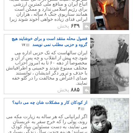
اتباع ایران و منافع ملی کمترین ارزشی
برای رژیم اسلامی ندارد و ممکن است
همانند سناریوی جنگ ۸ ساله ، هزاران
ایرانی فدای زیاده خواهی آخوند شوند زیرا
جان مردم ایران برای سران رژیم بی
۶۳۹
پخش
ارزش است.
فضول محله منتقد است و برای خوشایند هیچ
گروه و حزبی مطلب نمی نویسد
۱۷
ایران سالهاست که تک حزبی اداره می
شود.چه پیش از انقلاب و چه پس از آن و
مخصوصاً از دهه ۶۰ تا به امروز احزاب
مختلف ممنوع شدند و خمینی و اطرافیانش
با حذف و ترور دگر اندیشان ، توانستند
صدای اعتراض و مخالفت را در گلو خفه
نمایند.
۸۸۵
پخش
از کودکان کار و مشکلات شان چه می دانید؟
۳
اگر ایرانیانی که هر ساله به زیارت مکه می
روند، پولی را که خرج سفر به عربستان
می نمایند، به دست مسئولین بنیاد کودک
برسانند؛ هزینه چندین سال زندگی بسیاری