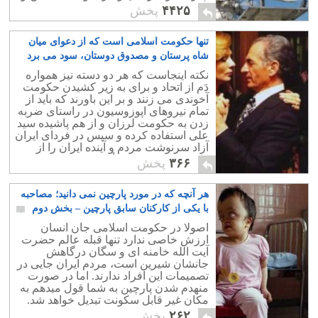
نازایی بوده است؟
۴۴۲۵
پخش
تنها حکومت اسلامی است که از دعوای میان
شاه پرستان و مصدوق دوستان، سود می برد
۱۲
نکته اینجاست که هر دو دسته نیز همواره
دَم از اتحاد و برای به زیر کشیدن حکومت
آخوندی می زنند و بر این باورند که باید از
تمام نیروهای اپوزوسیون در راستای ضربه
زدن به حکومت لرزان و از هم پاشیده سید
علی استفاده کرده و سپس در فردای ایران
آزاد سرنوشت مردم و آینده ایران را از
طریق صندوق های رأی مشخص نماید.
۳۶۶
پخش
هر آنچه که در مورد پارچین نمی دانید؛ مصاحبه
با یکی از کارکنان سابق پارچین – بخش دوم
۳
اصولا در حکومت اسلامی جان انسان
ارزش خاصی ندارد تنها قبله عالم حضرت
آیت الله خامنه ای و سگان درگاهش
جانشان شیرین است، مردم ایران جایی در
تصمیمات این افراد ندارند. اما در صورت
منهدم شدن پارچین به شما قول میدهم به
مکان غیر قابل سکونت تبدیل خواهد شد.
۲۶۲
پخش