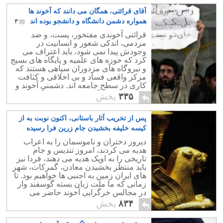
آقای قرائتی، همگان می دانند که آخوند ها
همواره دشمن دانشگاه و دانشجو بوده اند
۳
قرائتی آخوندی مفتخور، پست، و ضد
مردمی، اندکی شعور و انسانیت در
وجودش پیدا نمی شود، باید اعتراف می
کرد که حوزه های علمیه و پایگاه های بسیج
و نیروگاه های مزدوران سپاهی هستند که
مرکز واقعی فساد و بی اخلاقی و کثافت
کاری در سطح جامعه اند. دشمنی آخوند و
بسیجی با دانشگاه و دانشجو هیچگاه پایانی
۳۳۵
پخش
ندارد.
پس از تخریب آثار باستانی، اکنون نوبت به از
کیسه خلیفه بخشیدن جام زرین فرا رسیده
است
۴
دیروز دختران و ناموسمان را به اعراب
هدیه می کردند، امروز تندیس و جام
تاریخی را به اوپک هدیه می دهند، فردا نیز
باید منتظر بخشیدن معادن، گمرکات، شهر
های ایران زمین به اجنبی ها خواهیم بود. تا
زمانی که ما ملت زبان بسته گوسفند وار
در مجالس خرگرایی آخوند حاضر می
شویم نتیجه همین است.
۸۳۴
پخش