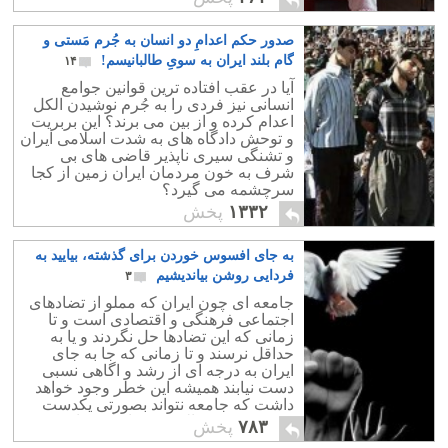
صدور حکم اعدامِ دو انسان به جُرم مَستی و
گام بلند ایران به سویِ طالبانیسم!
۱۴
آیا در عقب افتاده ترین قوانین جوامع
انسانی نیز فردی را به جُرم نوشیدن الکل
اعدام کرده و از بین می برند؟ این بربریت
و توحش دادگاه های به شدت اسلامی ایران
و تشنگی سیری ناپذیر قاضی های بی
شرف به خون مردمان ایران زمین از کجا
سرچشمه می گیرد؟
۱۳۳۲
پخش
به جای افسوس خوردن برای گذشته، بیایید به
فردایی روشن بیاندیشیم
۳
جامعه ای چون ایران که مملو از تضادهای
اجتماعی فرهنگی و اقتصادی است و تا
زمانی که این تضادها حل نگردند و یا به
حداقل نرسند و تا زمانی که جا به جای
ایران به درجه ای از رشد و اگاهی نسبی
دست نیابند همیشه این خطر وجود خواهد
داشت که جامعه نتواند بصورتی یکدست
مسیر رشد و تعالی خود را طی نماید.
۷۸۳
پخش