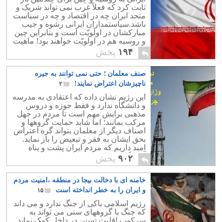
ثابت کرد که فعلاً غرب نمی تواند شریک و
متحد ایران چه در اقتصاد و چه در سیاست
باشد.سیاستمداران ایرانی رشوه و جیب
مبارکشان در اولویّت است و بنابراین چین
و روسیه هم در اولویّت خواهند بود! ماهیت
رژیم اسلامی همان است که بود و امید
۱۹۴
پخش
بستن به مشتی ملّای دروغگو و دزد همانند
راه رفتن بر کاه روی آب است.
صنف معلمان ؛ حتی نمی توانند به جیره
ناچیزشان اعتراض نمایند!
۲
این رژیم نشان داده که اعتقادی به مدرسه
و دانشگاه ندارد و فقط حوزه و دروس
مذهبی برایش مهم است تا مردم در جهل
مرکب بمانند؛ اما شاید حمایت گروهها و
اصناف دیگر از معلمان بتواند گره اعتراض
بحق ایشان به فقر و تبعیض را باز نماید.
امید داریم که مردم ایران پشت و پناه
آموزگارانی باشند که امروز به نان شب هم
۹۰۲
پخش
محتاج شده اند!
خامنه ای با دخالت بیجا در منطقه ،امنیت مردم
و ایران را به خطر انداخته است
۱۵
رژیم اسلامی باکی از جنگ ندارد و می داند
که جنگ با گروههای سنی می تواند به
سرکوب اقلیت تسنن در داخل کمک نماید.