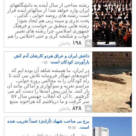
رشته مداحی از سال آینده به دانشگاههای
ایران وارد خواهد شد! از سالهای آینده قرار
است رشته های روضه خوانی ، گدایی ،
پخت نذری و سینه زنی هم ایجاد شود!
رشته هایی منطبق بر خواست و فرهنگ
جمهوری اسلامی. چرا رشته های تعبیر
خواب و شکنجه گری و حتی اختلاس را هم
اضافه نمی نمایند؟ اینها رشته هایی است
۱۹۸
پخش
که در 37 سال گذشته بطور تجربی اجرا
شده اند و باید آکادمیک و علمی شوند!
داعش ایران و عراق هردو کارشان آدم کش
بارآوردن کودکان است
۰
در ایران، ما همیشه شاهد آن بوده ایم که
آخوندهای تبهکار فرومایه تلاش می کنند تا
راه کودکان را به مجالس روزه خوانی،
مراسم تعزیه و سوگواری و اماکن مانند آن
باز کنند. ما این پیش آمدها را دست کم می
گرفتیم . تا آن که انقلاب جهنمی سال ۵۷
سر گرفت و ما دریافتیم که هرآخوند منبع
فساد و گمراه کردن کودکان است.
۸۲۸
پخش
برج بی صاحب شهیاد (آزادی) عمداً تخریب شده
است.
۱۱
روشی که بیوطنان و شیاطین رژیم