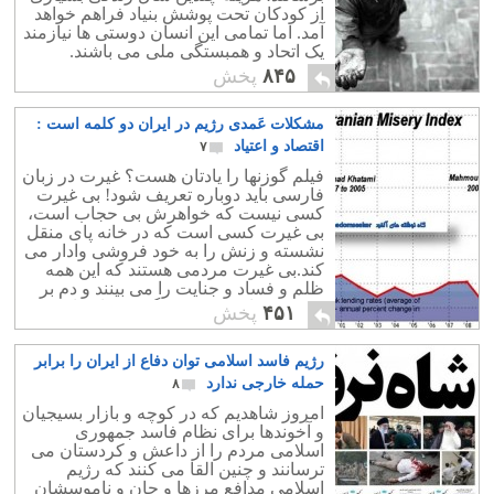
از کودکان تحت پوشش بنیاد فراهم خواهد
آمد. اما تمامی این انسان دوستی ها نیازمند
یک اتحاد و همبستگی ملی می باشند.
۸۴۵
پخش
مشکلات عَمدی رژیم در ایران دو کلمه است :
اقتصاد و اعتیاد
۷
فیلم گوزنها را یادتان هست؟ غیرت در زبان
فارسی باید دوباره تعریف شود! بی غیرت
کسی نیست که خواهرش بی حجاب است،
بی غیرت کسی است که در خانه پای منقل
نشسته و زنش را به خود فروشی وادار می
کند.بی غیرت مردمی هستند که این همه
ظلم و فساد و جنایت را می بینند و دم بر
نمی زنند.باشد که بر سنگ قبرمان تاریخ
۴۵۱
پخش
نزنند.
رژیم فاسد اسلامی توان دفاع از ایران را برابر
حمله خارجی ندارد
۸
امروز شاهدیم که در کوچه و بازار بسیجیان
و آخوندها برای نظام فاسد جمهوری
اسلامی مردم را از داعش و کردستان می
ترسانند و چنین القا می کنند که رژیم
اسلامی مدافع مرزها و جان و ناموسشان