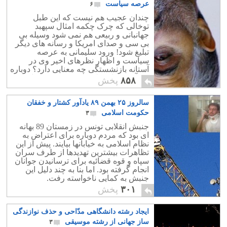
و چوب بخودی خود جرم نیست.
عرصه سیاست
۶
چندان عجیب هم نیست که این طبل
توخالی که چرک چکمه امثال سپهبد
جهانبانی و ربیعی هم نمی شود وسیله بی
بی سی و صدای امریکا و رسانه های دیگر
تبلیغ شود! ورود سلیمانی به عرصه
سیاست و اظهار نظرهای اخیر وی در
آستانه بازنشستگی چه معنایی دارد؟ دوباره
چه آشی برای ملت فریب خورده ایران
۸۵۸
پخش
پخته اند؟ هدف سلیمانی از ورود به عرصه
سیاست چیست و سقف قدرت طلبی او تا
سالروز ۲۵ بهمن ۸۹ یادآور کشتار و خفقان
کجاست؟ این پرسش مهمی است که در دو
سال آینده پاسخ خواهد داشت. ما امیدواریم
حکومت اسلامی
۳
عروسک سلیمانی تبدیل به احمدی نژادی
جنبش انقلابی تونس در زمستان 89 بهانه
تازه در عرصه سیاست ایران نشود.
ای بود که مردم دوباره برای اعتراض به
نظام اسلامی به خیابانها بیایند. پیش از این
تظاهرات بیشترین تهدیدها از طرف سران
سپاه و قوه قضائیه برای ترسانیدن جوانان
انجام گرفته بود. اما بنا به چند دلیل این
جنبش به کمایی ناخواسته رفت.
۳۰۱
پخش
ایجاد رشته دانشگاهی مدّاحی و حذف نوازندگی
ساز جهانی از رشته موسیقی
۳