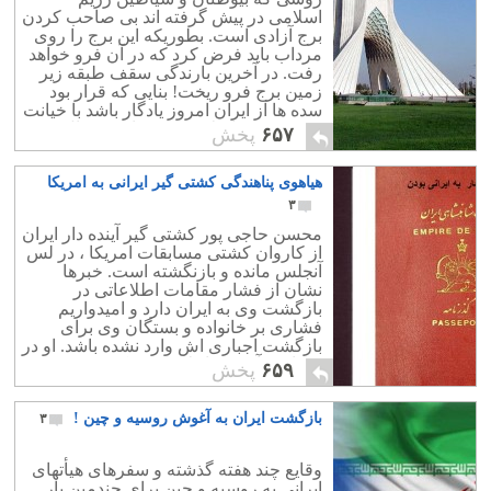
اسلامی در پیش گرفته اند بی صاحب کردن
برج آزادی است. بطوریکه این برج را روی
مرداب باید فرض کرد که در آن فرو خواهد
رفت. در آخرین بارندگی سقف طبقه زیر
زمین برج فرو ریخت! بنایی که قرار بود
سده ها از ایران امروز یادگار باشد با خیانت
عمدی رژیم اسلامی ، موذیانه در حال
۶۵۷
پخش
تخریب است. وزارت ارشاد هم که بعنوان
صاحب این بنا شناخته شده ، سکوت نموده
هیاهوی پناهندگی کشتی گیر ایرانی به امریکا
است و البته چه بهتر که تخریب شود و
مسجد و حسینیه ابول یک دست را در آنجا
۳
بنا کنند!
محسن حاجی پور کشتی گیر آینده دار ایران
از کاروان کشتی مسابقات امریکا ، در لس
آنجلس مانده و بازنگشته است. خبرها
نشان از فشار مقامات اطلاعاتی در
بازگشت وی به ایران دارد و امیدواریم
فشاری بر خانواده و بستگان وی برای
بازگشت اجباری اش وارد نشده باشد. او در
مصاحبه آخرش اعلام کرده که قصد
۶۵۹
پخش
پناهندگی ندارد و فقط برای دیدار از
بستگانش در امریکا مانده است ، اما می
بازگشت ایران به آغوش روسیه و چین !
دانیم که مدیریت ورزش شدیداً نگران
۳
آبروی نداشته ایران و پناهندگی احتمالی
حاجی پور است.
وقایع چند هفته گذشته و سفرهای هیأتهای
ایرانی به روسیه و چین برای چندمین بار