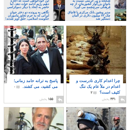
شکنجه و بی حرمتی نسبت به
این خودخواهی است که اجازه
بانوان بزرگوار کشورمان، از چه
دهیم رژیم ادامه حیات دهد، اما
فرهنگی سرچشمه می گیرد؛
حاضر به اتحاد با دیگر دموکراسی
ایرانی، و یا تازیان؟
خواهان نباشیم!
مدیر پیشین بانک مرکزی با قاچاق
نگاهی به پرونده دو دختر جوان
چک ۷۲ میلیون دلاری در آلمان
ایرانی که به جرم تجاوز ماموران
دستگیر شد
حکومت اسلامی، حلق آویز شدند!
چرا اعدام کاری نادرست و
پاسخ به ترانه حامد زمانی؛
اعدام در ملأ عام یک ننگ
می کشید، می کشند.
۰
کثیف است؟
۲
۴۳۱
پخش
۱۵۵
پخش