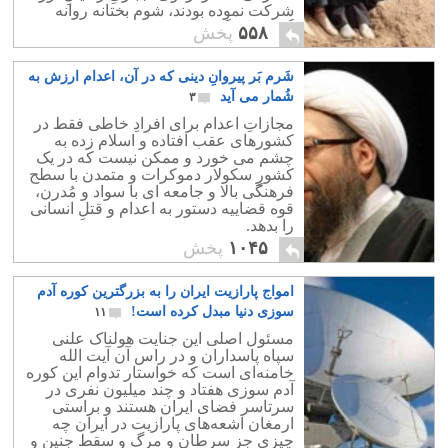
شرکت نموده بودند، شوم بختانه روانه
گورستان گشتند.
۵۵۸
پخش
شَرم بَر پیروانِ دینی که در آن، اعدام ارزش به
شُمار می آید
۳
مجازاتِ اعدام برای افرادِ خاطی فقط در
کشورهای عقب افتاده و اسلام زده به
چشم می خورد و ممکن نیست که در یک
کشورِ سکولار دموکرات و متمدن با سطح
فرهنگی بالا و جامعه ای با سواد و مُدرن،
قوه قضاییه دستور به اعدام و قتلِ انسانی
را بدهد.
۱۰۴۵
پخش
امواج پارازیت ایران را به بزرگترین کوره آدم
سوزی دنیا مبدل کرده است!
۱۱
مسئول اصلی این جنایت هولناک علنی
سپاه پاسداران و در راس آن آیت الله
خامنه‌ای است که خواستار تدوام این کوره
آدم سوزی هفتاد و چند میلیون نفری در
سرتاسر فضای ایران هستند و براستی
ارمغان اشعه‌های پارازیت در ایران چه
چیزی جز سرطان و مرگ و سقط جنین و