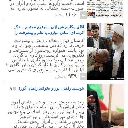
است! قضیه وارونه است. مردم ایران در
صورت حمله احتمالی به کشور، نیازی به
ملایان فاسد و بسیجیان خودفروخته ندارند
۱۱۰۶
پخش
آقای مکارم شیرازی.. مرتجع محترم… فکر
کرده ای امکان مبارزه با علم و پیشرفت را
داری؟
۲
کاسبان دین ، مخالف دانش و پیشرفت
فرقی ندارد که دین مسیحی، یهودی، و یا
بودا باشد. همواره روحانیون از پیشرفت و
تکنولوژی می ترسند. روزگاری با گردی
زمین مخالف بودند، روزگاری با مدارس
نوین، و روزگاری با کار کردن زنان. گاهی با
لباس ما کار دارند. اما چیزی که تغییر نمی
کند ترس روحانیت از آگاهی قشر عوام
۹۳۹
پخش
است
بنویسید راهیانِ نور و بخوانید راهیانِ گور!
۹
چند شب پیش بیست و شش دانش آموز
دختر ایرانی قربانیِ سیاست های غلط و
بیمارِ آموزش و پرورش اسلامی و همچنین
جاده های غیر استاندارد و نیز فرهنگِ
مریضِ رانندگی در ایران زمین شدند؛
دخترانی که در اُردوی اجباریِ راهیانِ نور