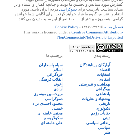
گفتارش مورد ستایش و تحسین ما بوده، و چنانچه گفتار او اشتباه و بر
مبنای سیاست نادرست برای
دموکراسی
مردم ایران باشد، مورد
انتقاد و اعتراض گروه ما قرار خواهد گرفت. برای آگاهی شما خواننده
گرامی، همه روزه بیشتر از ۱۰،۰۰۰ نفر از این سایت دیدن می کنند.
فضول محله
© ۱۳۹۳-۱۳۸۷ -
Cookie Policy
This work is licensed under a
Creative Commons Attribution-
NonCommercial-NoDerivs 3.0 Unported
رسته بندي
برچسب‌ها
آوارگان و پناهندگان
سپاه پاسداران
اقتصاد
اسلام
انتخابات
خردگرائی
انتقادی
انقلاب فرهنگی
بهداشت و تندرستی
آخوند
بیوگرافی
آزادی
پادشاهی
میرحسین موسوی
پیشنهاد و نظریات
دموکراسی
تاریخی
محمود احمدی نژاد
تکنولوژی
خمینی
جنایات رژیم
مجتبی خامنه ای
دینی
سکولاریسم
زندانی سیاسی
علی خامنه ای
سیاسی
طنز