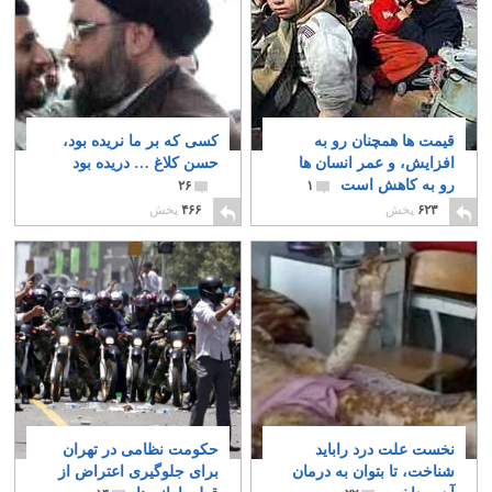
قیمت ها همچنان رو به
کسی که بر ما نریده بود،
افزایش، و عمر انسان ها
حسن کلاغ … دریده بود
رو به کاهش است
۲۶
۱
۶۲۳
پخش
۴۶۶
پخش
نخست علت درد راباید
حکومت نظامی در تهران
شناخت، تا بتوان به درمان
برای جلوگیری اعتراض از