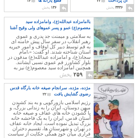
آن پرداخت
قطع یارانه ها
۱۴
۲۲
۳۴۳۶
پخش
۱۳۶
پخش
باامامزاده عبدالله(ع)، وامامزاده سید
معصوم(ع) عمو و پسر عموهای ولی وقیح آشنا
شوید
۳
به سلامتی و میمنت جد پدری و عموی
رهبر انقلاب در سفر سال پیش خامنه ای
به قم توسط دبیر کل اوقاف و امور خیریه
استان شناخته شدند. او گفت: «،امام
سجاد(ع)، و امامزاده عبدالله(ع) مدفون در
بلوار کشاورز قم عموی نسبی ایشانند.
همچنین امامزاده سید معصوم(ع) نیز به
عنوان پسر عموی نسبی اشان به شمار
۲۵۹
پخش
می‌آیند».
مژده، مژده، سرانجام صیغه خانه بارگاه قدس
رضوی گشایش یافت
۲۲
رژیم اسلامی بازورگویی و به بند کشیدن
میهن دوستان، ایران را به زندانی بزرگ، و
با گشودن خانه های عفاف و صیغه خانه
آستان قدس، ایران را به یک فاحشه خانه
بزرگ تبدیل نموده است. ایجاد خانه عفاف
در تهران و شهرستان ها، تقسیم دختران
فراری میان خود همگی حکایت از سیاست