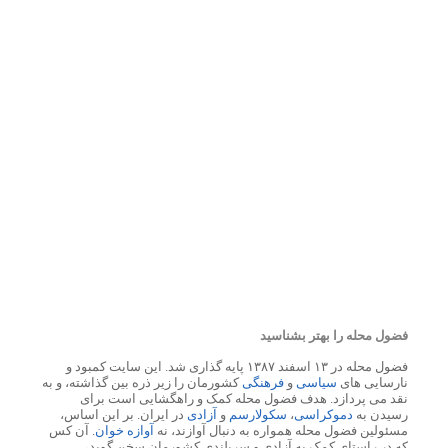
فضول محله را بهتر بشناسید
فضول محله در ۱۳ اسفند ۱۳۸۷ پایه گذاری شد. این سایت کمبود و
نارسایی های
سیاسی
و
فرهنگی
کشورمان را زیر ذره بین گذاشته، و به
نقد می پردازد. هدف فضول محله کمک و راهگشایی است برای
رسیدن به
دموکراسی
،
سکولارسم
و
آزادی
در ایران. بر این اساس،
مسئولین فضول محله همواره به دنبال آوازند، نه
آوازه خوان
. آن کس
که در راستای کمک به آزادی و سربلندی کشورمان سخن گوید،