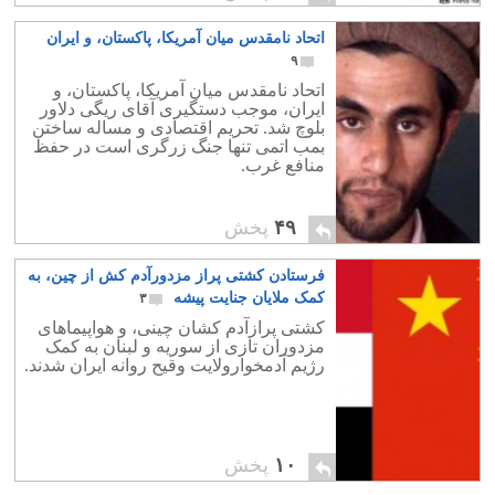
اتحاد نامقدس میان آمریکا، پاکستان، و ایران
۹
اتحاد نامقدس میان آمریکا، پاکستان، و
ایران، موجب دستگیری آقای ریگی دلاور
بلوچ شد. تحریم اقتصادی و مساله ساختن
بمب اتمی تنها جنگ زرگری است در حفظ
منافع غرب.
۴۹
پخش
فرستادن کشتی پراز مزدورآدم کش از چین، به
کمک ملایان جنایت پیشه
۳
کشتی پرازآدم کشان چینی، و هواپیماهای
مزدوران تازی از سوریه و لبنان به کمک
رژیم آدمخوارولایت وقیح روانه ایران شدند.
۱۰
پخش