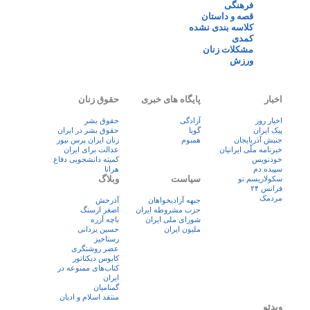
فرهنگی
قصه و داستان
کلاسه بندی نشده
کمدی
مشکلات زنان
ورزش
اخبار
پایگاه های خبری
حقوق زنان
اخبار روز
آزادگی
حقوق بشر
پيک ايران
گویا
حقوق بشر در ایران
جنبش آذربایجان
همبوم
زنان ايران پرس نيوز
خبرنامه ملّی ایرانیان
عدالت برای ایران
خودنویس
کمیته دانشجویی دفاع
سپیده دم
هرانا
سیاست
وبلاگ
سکولاریسم نو
فرانس ۲۴
مردمک
جبهه آزادیخواهان
آذرخش
حزب مشروطه ایران
اصغر ارسنگ
شورای ملی ایران
باچه آزره
ملیون ایران
حسین یزدانی
رستاخیز
عضر روشنگری
کابوس دیکتاتور
کتاب‌های ممنوعه در
ایران
گمنامیان
منتقد اسلام و ادیان
ویدئو