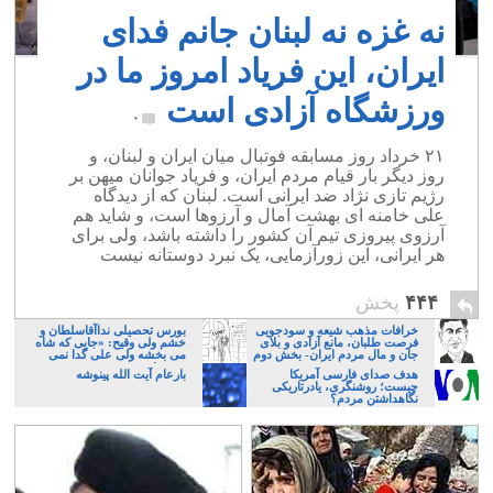
نه غزه نه لبنان جانم فدای
ایران، این فریاد امروز ما در
ورزشگاه آزادی است
۰
۲۱ خرداد روز مسابقه فوتبال میان ایران و لبنان، و
روز دیگر بار قیام مردم ایران، و فریاد جوانان میهن بر
رژیم تازی نژاد ضد ایرانی است. لبنان که از دیدگاه
علی خامنه ای بهشت آمال و آرزوها است، و شاید هم
آرزوی پیروزی تیم آن کشور را داشته باشد، ولی برای
هر ایرانی، این زورآزمایی، یک نبرد دوستانه نیست
۴۴۴
پخش
خرافات مذهب شیعه و سودجویی
بورس تحصیلی نداآقاسلطان و
فرصت طلبان، مانع آزادی و بلای
خشم ولی وقیح: «جایی که شاه
جان و مال مردم ایران- بخش دوم
می بخشه ولی علی گدا نمی
بخشه!»
هدف صدای فارسی آمریکا
بارعام آیت الله پینوشه
چیست؛ روشنگری، یادرتاریکی
نگاهداشتن مردم؟