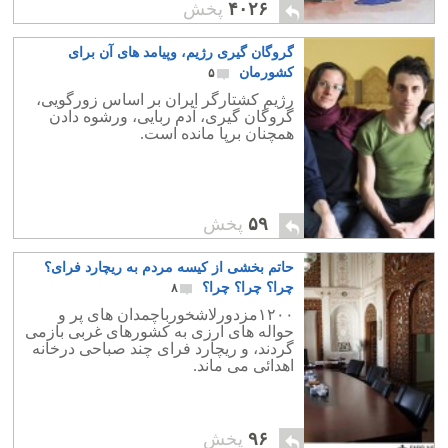
کثیف زیر شکم آخوند است.
۴۰۲۶
پخش
گروگان گیری رژیم، وپیامد های آن برای
کشورمان
۵
رژیم کشتارگر ایران بر اساس زورگویی،
گروگان گیری، آدم ربایی، ورشوه دادن
همچنان برپا مانده است.
۵۹
پخش
حاتم بخشی از کیسه مردم به ریچارد فرای؟
چرا؟ چرا؟ چرا؟
۸
۱۲۰۰مزدورلاشخورباچمدان های پر و
حواله های ارزی به کشورهای غربی بازمی
گردند، و ریچارد فرای چند صباحی درخانه
اهدائی می ماند.
۹۶
پخش