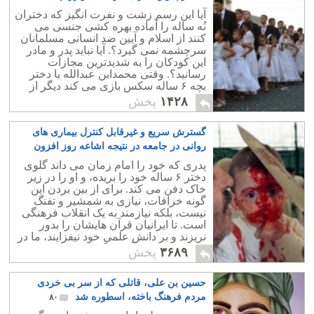
تف ملامت انداخت
۷۸
آیا این رسم زشت و نفرت انگیز که دختران
نُه ساله را آماده بهره کشی جنسی می
کنند از اسلام و آیین ضد انسانی مسلمانان
سرچشمه نمی گیرد؟. آیا نباید پدر و مادر
این کودکان را به شدیدترین مجازات
رسانید؟. وقتی محمدابن عبدالله با دختر
بچه ۶ ساله سکس بازی می کند دیگر از
طفیله های او چه انتظاری می توان
۱۴۲۸
پخش
داشت؟.
گسترش سریع و غیرقابل کنترل بیماری های
روانی در جامعه در نتیجه اشاعه روز افزون
خرافات اسلام
۲۷
پدری که خود را امام زمان می داند گلوی
دختر ۶ ساله خود را بریده، و او را در زیر
خاک دفن می کند. برای از بین بردن این
گونه خرافات، نیازی به شمشیر و تفنگ
نیست، بلکه نیازمند به یک انقلاب فرهنگی
است. تا ایرانیان قرآن هایشان را بدور
نریزند و بر دانش علمی خود نیفزایند، ما در
طلسم خرافات آخوند گرفتاریم.
۳۶۸۹
پخش
حسین بن علی، قاتلی که از سر بی خردی
مردم فرهنگ باخته، اسطوره شد
۸۰