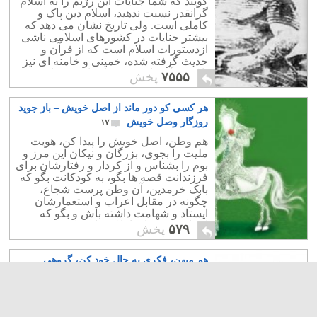
گویند که شما جنایات این رژیم را به اسلام
گرانقدر نسبت ندهید، اسلام دین پاک و
کاملی است. ولی تاریخ نشان می دهد که
بیشتر جنایات در کشورهای اسلامی ناشی
ازدستورات اسلام است که از قرآن و
حدیث گرفته شده، خمینی و خامنه ای نیز
تا کنون آن را به شدت اجراء کرده اند.
۷۵۵۵
پخش
هر کسی کو دور ماند از اصل خویش – باز جوید
روزگار وصل خویش
۱۷
هم وطن، اصل خویش را پیدا کن، هویت
ملیت را بجوی، بزرگان و نیکان این مرز و
بوم را بشناس و از کردار و رفتارشان برای
فرزندانت قصه ها بگو، به کودکانت بگو که
بابک خرمدین، آن وطن پرست شجاع،
چگونه در مقابل اعراب و استعمارشان
ایستاد و شهامت داشته باش و بگو که
اعراب خونخوار با بابک ما چه کردند.
۵۷۹
پخش
هم میهن، فکری به حال خود کن، گروهی
دراندیشه نگهداری رژیمند
۰
خاتمی، موسوی، کروبی، عبدی، کدیور،
سروش، گنجی، سروش،معصومه قمی،