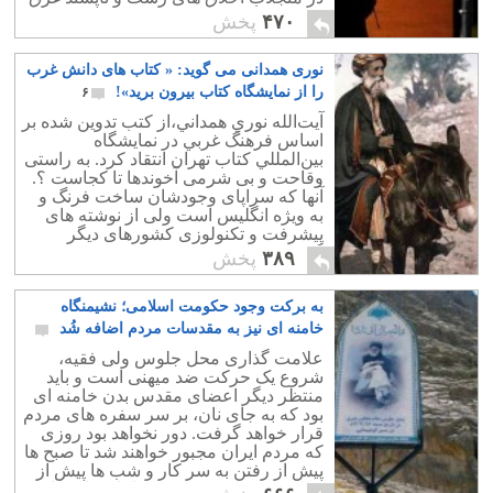
نمودیم؟
۴۷۰
پخش
نوری همدانی می گوید: « کتاب های دانش غرب
را از نمایشگاه کتاب بیرون برید»!
۶
آيت‌الله نوري همداني،‌از کتب تدوين شده بر
اساس فرهنگ غربي در نمايشگاه
بين‌‌المللي کتاب تهران انتقاد کرد. به راستی
وقاحت و بی شرمی آخوندها تا کجاست ؟.
آنها که سراپای وجودشان ساخت فرنگ و
به ویژه انگلیس است ولی از نوشته های
پیشرفت و تکنولوزی کشورهای دیگر
گریزانند.
۳۸۹
پخش
به برکت وجود حکومت اسلامی؛ نشیمنگاه
خامنه ای نیز به مقدسات مردم اضافه شُد
۱۹
علامت گذاری محل جلوس ولی فقیه،
شروع یک حرکت ضد میهنی است و باید
منتظر دیگر اعضای مقدس بدن خامنه ای
بود که به جای نان، بر سر سفره های مردم
قرار خواهد گرفت. دور نخواهد بود روزی
که مردم ایران مجبور خواهند شد تا صبح ها
پیش از رفتن به سر کار و شب ها پیش از
خواب، به مجسمه حضرت امام خامنه ای