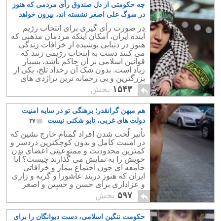
چه حکومتی از دل صندوق رأی مردمی که هنوز
در سوگ علی اصغر نشسته اند، بیرون خواهد
آمد؟
۹
در صورت رأی گیری برای انتخاب رژیم
آینده ایران، امکان اینکه مردمان مذهبی که
هنوز در دنیایی پوشیده از خرافات زندگی
می کنند دست به انتخاب رژیمی زنند که
قوانین اسلامی بر آن حاکم باشد، بسیار
زیاد است. بدون شک آن رخداد تلخ، یکی از
بزرگترین و بی رحمانه ترین تراژدی های
تاریخ ایران زمین خواهد بود.
۱۵۴۳
پخش
هم میهن گرانقدر؛ برهنگی تو در سایه امنیت
دولت های غربی، تابو شکنی نیست
۳۷
تأثیر لُخت شدن افراد گمنام خارج نشین که
در امنیت کامل و بدون کوچکترین دردسر و
کمترین محدودیت و ممنوعیتی اعضای بدن
خویش را به نمایش می گذارند چیست؟ آیا
جامعه ای چون اجتماع بیمار و خرافاتی
ایران که هنوز دربند عاشورا و گریه و زاری
و عزاداری برای حسن و حسین و اصغر
است، توانایی هضم این برهنگی ها را دارد؟
۵۹۷
پخش
حکومت ننگین اسلامی، دست دیوانگان را برای