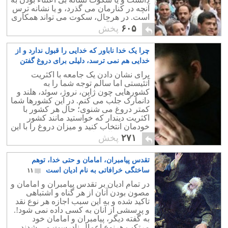
آنچه در کنارمان می گذرد، و یا نشانه ترس
است. در هرحال، سکوت می تواند همکاری
و همراهی با آن به شمار رود.
۶۰۵
پخش
چرا یک خدا ناباور که خدایی را قبول ندارد و از
خدایی هم نمی ترسد، دلیلی برای دروغ گفتن
ندارد؟
۶
برای نشان دادن یک جامعه با اکثریت
آتئیستی اما سالم توجه شما را به
کشورهایی چون ژاپن، نروژ، سوئد، هلند و
دانمارک جلب می کنم. در این کشورها شما
کمتر دروغ می شنوی؛ حال هر کشور با
اکثریت دیندار که خواستید مانند کشور
خودمان انتخاب کنید و میزان دروغ را با این
کشورهای بالا مقایسه کنید.
۲۷۱
پخش
تقدس پیامبران، امامان و حتی خدا، توهم
ساختگی خرافاتی به نام ادیان است
۱۱
در تمام ادیان بر تقدس پیامبران و امامان و
مصون بودن آنان از هر گناه و اشتباهی
تاکید شده و به این سبب اجازه هر نوع نقد
و پرسشی از آنان به کسی داده نمی شود!.
به گفته دیگر، پیامبران و امامان خود
مرتکب هرنوع اعمال نادرست می شدند،