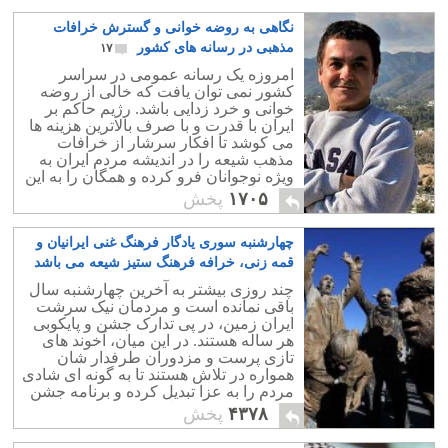
نگاهی به روضه خوانی و گسترش خرافات
مذهبی در رسانه های کشور
۱۷
امروزه یک رسانه عمومی در سراسر
کشور نمی توان یافت که خالی از روضه
خوانی و خرد زدایی باشد. رژیم حاکم بر
ایران با قدرت و با صرف بالاترین هزینه ها
می کوشد تا افکار سرشار از خرافات
مذهب شیعه را در اندیشه مردم ایران به
ویژه نوجوانان فرو کرده و همگان را به این
اعتقادات پوچ و بی معنا معتاد و معتقد
۱۷۰۵
پخش
نماید.
چهارشنبه سوری یادگار فرهنگ غنی ایرانیان و
قمه زنی، خرافه فرهنگ ستیز شیعه می باشد
۱۴
چند روزی بیشتر به آخرین چهارشنبه سال
باقی نمانده است و مردمان نیک سرشت
ایران زمین، در پی تدارک جشن و پایکوبی
هر ساله هستند. در این میان، آخوند های
تازی پرست و مزدوران طرفدار شان
همواره در تلاش هستند تا به گونه ای شادی
مردم را به عزا تبدیل کرده و برنامه جشن
چهارشنبه سوری را بر هم بریزند.
۴۳۷۸
پخش