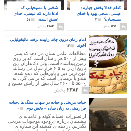
کدام خدا؟ بخش چهارم:
سُخنی با مسیحیانی که
عیسی، منجی یهود یا خدای
ادعا دارند که عیسی، خدایِ
مسیحیان؟
عشق است!
۵۱
۳
۵۹۱
پخش
۱۷۸۳
پخش
امام زمان درون چاه، زاییده ترفند مالیخولیایی
آخوند
۱۴
مطالعات علمی نشان می دهد که بشر
بیش از ۵۰۰ هزار سال است که بر روی
زمین پیداشده است. ولی دکانداران دین
تاریخ آن را به ۵-۶ هزار سال می رسانند.
کهن ترین دین و باورهایی که دیده شده،
هندو یا برهمایی است که بر می گردد به
۵۵۰۰ تا ۲۶۰۰ سال پیش از زایش مسیح و
آن هم با خدای یگانه و آسمانی ارتباطی
۲۳۸۳
پخش
ندارد.
حیات مریخی و حیات در شهاب سنگ ها :حیات
فرازمینی به زبان ساده – بخش دوم
۰
از تصورات افسانه گونه و عامیانه ی
پیشینیان درباره ی وجود موجودات مریخی
بگذریم، در دهه ی گذشته این سیاره ی