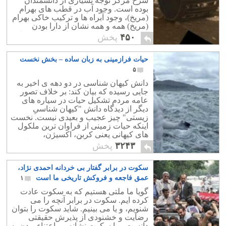
سرخ مرکز توجه بسیاری از دانشمندان
بوده است. وجود آب در قطب های بهرام
(مریخ)، وجود آبراه ها و ترکیب خاکی بهرام
(مریخ) همه و همه نشان از دارا بودن
شرایط حیات در دوره ی از عمر این سیاره
۴۵۰
پخش
را دارد.
حیات فرازمینی به زبان ساده – بخش نخست
۵
دانش کیهان شناسی در دو دهه ی اخیر به
جایی رسیده که بیان کند: بر خلاف تصور
عامه مردم تشکیل حیات در سیاره های
دیگر از دیدگاه دانش "کیهان شناسیِ
زیستی" چیز عجیب و بعیدی نیست. نخست
اینکه حیات زمینی از فراوان ترین ملکول
های کیهانی یعنی کربن، اکسیژن،
هیدروژن، نیتروژن و آب تشکیل شده است.
۳۲۴۳
پخش
سکوت در برابر گفتار بی خردانه احمدی نژاد،
عمق فاجعه و فروکش تاریخی ما است
۱
گویا ما ملتی هستیم که به سکوت عادت
کرده ایم. سکوت در برابر آنچه را می
شنویم، و یا می بینیم. شاید سکوت را بتوان
رضایت و خشنودی از پذیرش حقیقتی
دانست و یا سکوت نشانه بی اعتناء بودن به