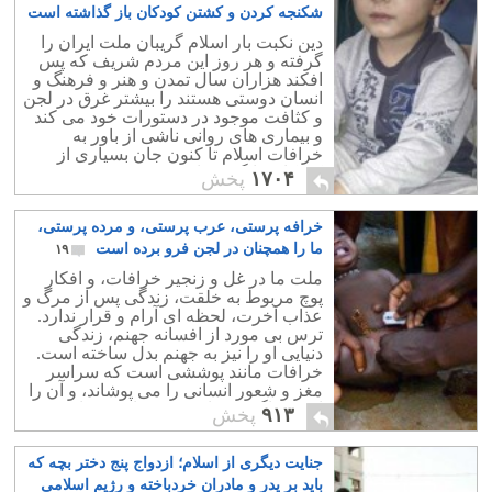
شکنجه کردن و کشتن کودکان باز گذاشته است
۱۲
دین نکبت بار اسلام گریبان ملت ایران را
گرفته و هر روز این مردم شریف که پس
افکند هزاران سال تمدن و هنر و فرهنگ و
انسان دوستی هستند را بیشتر غرق در لجن
و کثافت موجود در دستورات خود می کند
و بیماری های روانی ناشی از باور به
خرافات اسلام تا کنون جان بسیاری از
کودکان را گرفته است.
۱۷۰۴
پخش
خرافه پرستی، عرب پرستی، و مرده پرستی،
ما را همچنان در لجن فرو برده است
۱۹
ملت ما در غل و زنجیر خرافات، و افکار
پوچ مربوط به خلقت، زندگی پس از مرگ و
عذاب آخرت، لحظه ای آرام و قرار ندارد.
ترس بی مورد از افسانه جهنم، زندگی
دنیایی او را نیز به جهنم بدل ساخته است.
خرافات مانند پوششی است که سراسر
مغز و شعور انسانی را می پوشاند، و آن را
ازهرفراگیری و اندیشیدن باز می دارد.
۹۱۳
پخش
جنایت دیگری از اسلام؛ ازدواج پنج دختر بچه که
باید بر پدر و مادران خردباخته و رژیم اسلامی