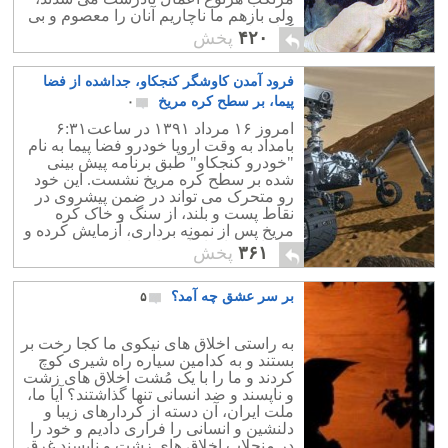
ولی بازهم ما ناچاریم آنان را معصوم و بی
گناه بدانیم و دم بر نیاوریم..
۴۲۰
پخش
فرود آمدن کاوشگر کنجکاو، جداشده از فضا
پیما، بر سطح کره مریخ
۰
امروز ۱۶ مرداد ۱۳۹۱ در ساعت۶:۳۱
بامداد به وقت اروپا خودرو فضا پیما به نام
"خودرو کنجکاو" طبق برنامه پیش بینی
شده بر سطح کره مریخ نشست. این خود
رو متحرک می تواند در ضمن پیشروی در
نقاط پست و بلند، از سنگ و خاک کره
مریخ پس از نمونه برداری، آزمایش کرده و
جزئیات ساختار آن خاک را به زمین
۳۶۱
پخش
گزارش دهد.
بر سر عشق چه آمد؟
۵
به راستی اخلاق های نیکوی ما کجا رخت بر
بستند و به کدامین سیاره راه شیری کوچ
کردند و ما را با یک مُشت اخلاق های زشت
و ناپسند و ضد انسانی تنها گذاشتند؟ آیا ما،
ملت ایران، آن دسته از کردارهای زیبا و
دلنشین و انسانی را فراری دادیم و خود را
در منجلاب اخلاق های زشت و ناپسند غرق