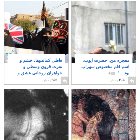
معجزه من: حضرت ایوب،
فاطی کماندوها، خشم و
اسم قلم مخصوص سهراب
نفرت قرون وسطی و
بود…!
خواهران روحانی عشق و
۵
محبت را برگزیدند
۷
۲۰۵
پخش
۹۵۹
پخش