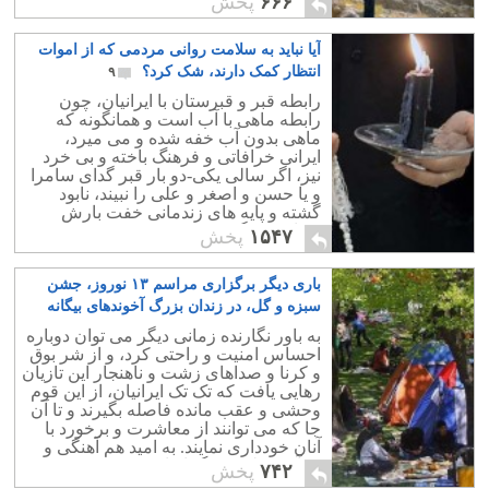
۶۶۶
پخش
تعظیم کنند.
آیا نباید به سلامت روانی مردمی که از اموات
انتظار کمک دارند، شک کرد؟
۹
رابطه قبر و قبرستان با ایرانیان، چون
رابطه ماهی با آب است و همانگونه که
ماهی بدون آب خفه شده و می میرد،
ایرانی خرافاتی و فرهنگ باخته و بی خرد
نیز، اگر سالی یکی-دو بار قبر گدای سامرا
و یا حسن و اصغر و علی را نبیند، نابود
گشته و پایه های زندمانی خفت بارش
ویران می گردد.
۱۵۴۷
پخش
باری دیگر برگزاری مراسم ۱۳ نوروز، جشن
سبزه و گل، در زندان بزرگ آخوندهای بیگانه
۴
به باور نگارنده زمانی دیگر می توان دوباره
احساس امنیت و راحتی کرد، و از شر بوق
و کرنا و صداهای زشت و ناهنجار این تازیان
رهایی یافت که تک تک ایرانیان، از این قوم
وحشی و عقب مانده فاصله بگیرند و تا آن
جا که می توانند از معاشرت و برخورد با
آنان خودداری نمایند. به امید هم آهنگی و
همآورد ملت بزرگ ایران
۷۴۲
پخش