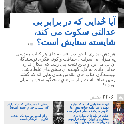
آیا خُدایی که در برابر بی
عدالتی سکوت می کند،
شایسته ستایش است؟
۶
هر ذهن بیداری با خواندن افسانه های هر کناب مقدسی
به میزانِ بی سوادی، حماقت و کوته فکری نویسندگان
آن پی می برد و بدین نتیجه می رسد که امکان ندارد
خدایی دانایِ به کل، گوینده آن سخن های غلط باشد؛
نویسندگان کتاب های مقدس همان هایی اَند که گفتند
زمین صاف است و از مارهایِ سخنگو، سخن به میان
آوردند!
۶۶۰۶
پخش
این خودخواهی است که اجازه
سُخنی با مسیحیانی که ادعا دارند
دهیم رژیم ادامه حیات دهد، اما
که عیسی، خدایِ عشق است!
حاضر به اتحاد با دیگر دموکراسی
خواهان نباشیم!
حیات در ماه های سیاره های
ایرانِ امروز نیازمند یک انقلاب
مشتری و کیوان: حیات فرازمینی
فکری – فرهنگی است
به زبان ساده – بخش سوم