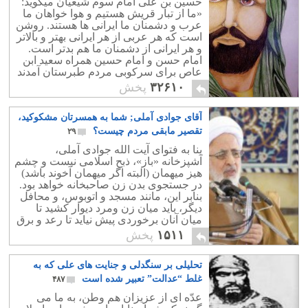
حسين بن علی امام سوم شیعیان ميگويد:
«ما از تبار قريش هستيم و هوا خواهان ما
عرب و دشمنان ما ايرانی ها هستند. روشن
است که هر عربی از هر ايرانی بهتر و بالاتر
و هر ايرانی از دشمنان ما هم بدتر است.
امام حسن و امام حسین همراه سعید ابن
عاص برای سرکوبی مردم طبرستان آمدند
ومردمان بی دفاع یک قلعه را کشتند.
۳۲۶۱۰
پخش
آقای جوادی آملی; شما به همسرتان مشکوکید،
تقصیر مابقی مردم چیست؟
۲۹
بنا به فتوای آیت الله جوادی آملی،
آشپزخانه «باز»، ذبح اسلامی نیست و چشم
هیز میهمان (البته اگر میهمان آخوند باشد)
در جستجوی بدن زن صاحبخانه خواهد بود.
بنابر این، مانند مسجد و اتوبوس، و محافل
دیگر، باید میان زن ومرد دیوار کشید تا
میان آنان برخوردی پیش نیاید تا رعد و برق
تولید نشود.
۱۵۱۱
پخش
تحلیلی بر سنگدلی و جنایت های علی که به
غلط “عدالت” تعبیر شده است
۴۸۷
عدّه ای از عزیزان هم وطن، به ما می