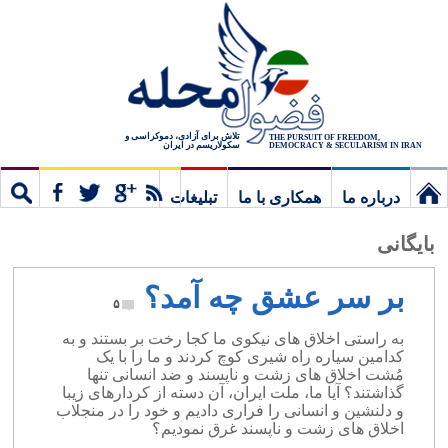
تلاش برای آزادی، دموکراسی و
THE PURSUIT OF FREEDOM,
سکولاریسم در ایران
DEMOCRACY & SECULARISM IN IRAN
درباره ما
همکاری با ما
تبلیغات
نخستین
مشترک
جستج
بایگانی
برگ
بر سر عشق چه آمد؟
۵
به راستی اخلاق های نیکوی ما کجا رخت بر بستند و به
کدامین سیاره راه شیری کوچ کردند و ما را با یک
مُشت اخلاق های زشت و ناپسند و ضد انسانی تنها
گذاشتند؟ آیا ما، ملت ایران، آن دسته از کردارهای زیبا
و دلنشین و انسانی را فراری دادیم و خود را در منجلاب
اخلاق های زشت و ناپسند غرق نمودیم؟