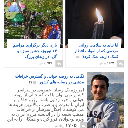
آیا نباید به سلامت روانی
باری دیگر برگزاری مراسم
مردمی که از اموات انتظار
۱۳ نوروز، جشن سبزه و
کمک دارند، شک کرد؟
گل، در زندان بزرگ
آخوندهای بیگانه
۴
۹
۱۵۴۷
پخش
۷۴۲
پخش
نگاهی به روضه خوانی و گسترش خرافات
مذهبی در رسانه های کشور
۱۷
امروزه یک رسانه عمومی در سراسر
کشور نمی توان یافت که خالی از روضه
خوانی و خرد زدایی باشد. رژیم حاکم بر
ایران با قدرت و با صرف بالاترین هزینه ها
می کوشد تا افکار سرشار از خرافات
مذهب شیعه را در اندیشه مردم ایران به
ویژه نوجوانان فرو کرده و همگان را به این
اعتقادات پوچ و بی معنا معتاد و معتقد
۱۷۰۵
پخش