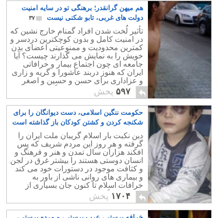
هم میهن گرانقدر؛ برهنگی تو در سایه امنیت
دولت های غربی، تابو شکنی نیست
۳۷
تأثیر لُخت شدن افراد گمنام خارج نشین که
در امنیت کامل و بدون کوچکترین دردسر و
کمترین محدودیت و ممنوعیتی اعضای بدن
خویش را به نمایش می گذارند چیست؟ آیا
جامعه ای چون اجتماع بیمار و خرافاتی
ایران که هنوز دربند عاشورا و گریه و زاری
و عزاداری برای حسن و حسین و اصغر
است، توانایی هضم این برهنگی ها را دارد؟
۵۹۷
پخش
حکومت ننگین اسلامی، دست دیوانگان را برای
شکنجه کردن و کشتن کودکان باز گذاشته است
۱۲
دین نکبت بار اسلام گریبان ملت ایران را
گرفته و هر روز این مردم شریف که پس
افکند هزاران سال تمدن و هنر و فرهنگ و
انسان دوستی هستند را بیشتر غرق در لجن
و کثافت موجود در دستورات خود می کند
و بیماری های روانی ناشی از باور به
خرافات اسلام تا کنون جان بسیاری از
کودکان را گرفته است.
۱۷۰۴
پخش
خرافه پرستی، عرب پرستی، و مرده پرستی،