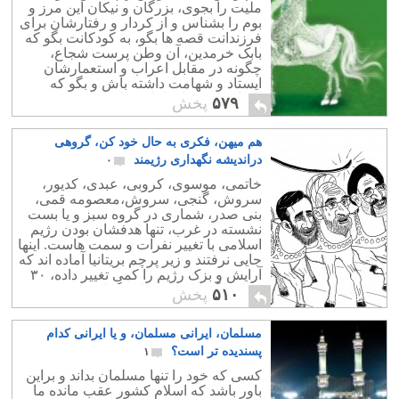
ملیت را بجوی، بزرگان و نیکان این مرز و
بوم را بشناس و از کردار و رفتارشان برای
فرزندانت قصه ها بگو، به کودکانت بگو که
بابک خرمدین، آن وطن پرست شجاع،
چگونه در مقابل اعراب و استعمارشان
ایستاد و شهامت داشته باش و بگو که
اعراب خونخوار با بابک ما چه کردند.
۵۷۹
پخش
هم میهن، فکری به حال خود کن، گروهی
دراندیشه نگهداری رژیمند
۰
خاتمی، موسوی، کروبی، عبدی، کدیور،
سروش، گنجی، سروش،معصومه قمی،
بنی صدر، شماری در گروه سبز و یا بست
نشسته در غرب، تنها هدفشان بودن رژیم
اسلامی با تغییر نفرات و سمت هاست. اینها
جایی نرفتند و زیر پرچم بریتانیا آماده اند که
آرایش و بزک رژیم را کمی تغییر داده، ۳۰
سال دیگر کلاه سر ملت گذارند.
۵۱۰
پخش
مسلمان، ایرانی مسلمان، و یا ایرانی کدام
پسندیده تر است؟
۱
کسی که خود را تنها مسلمان بداند و براین
باور باشد که اسلام کشور عقب مانده ما