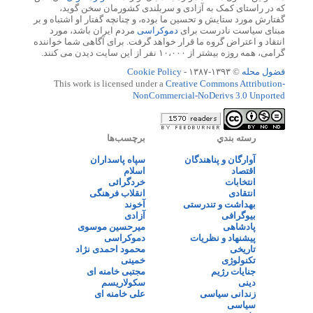
که در راستای کمک به آزادی و سربلندی کشورمان سخن گوید،
گفتارش مورد ستایش و تحسین ما بوده، و چنانچه گفتار او اشتباه و بر
مبنای سیاست نادرست برای
دموکراسی
مردم ایران باشد، مورد
انتقاد و اعتراض گروه ما قرار خواهد گرفت. برای آگاهی شما خواننده
گرامی، همه روزه بیشتر از ۱۰،۰۰۰ نفر از این سایت دیدن می کنند.
فضول محله
© ۱۳۹۳-۱۳۸۷ -
Cookie Policy
This work is licensed under a
Creative Commons Attribution-
NonCommercial-NoDerivs 3.0 Unported
رسته بندي
برچسب‌ها
آوارگان و پناهندگان
سپاه پاسداران
اقتصاد
اسلام
انتخابات
خردگرائی
انتقادی
انقلاب فرهنگی
بهداشت و تندرستی
آخوند
بیوگرافی
آزادی
پادشاهی
میرحسین موسوی
پیشنهاد و نظریات
دموکراسی
تاریخی
محمود احمدی نژاد
تکنولوژی
خمینی
جنایات رژیم
مجتبی خامنه ای
دینی
سکولاریسم
زندانی سیاسی
علی خامنه ای
سیاسی