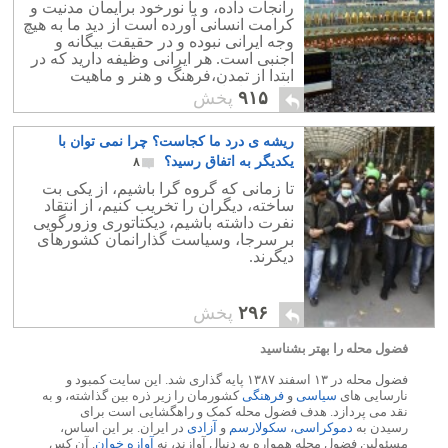
رانجات داده، و با نورخود برایمان مدنیت و
کرامت انسانی آورده است از دید ما به هیچ
وجه ایرانی نبوده و در حقیقت بیگانه و
اجنبی است. هر ایرانی وظیفه دارید که در
ابتدا از تمدن،فرهنگ و هنر و ماهیت
راستین ایرانی اش دفاع کند.
۹۱۵
پخش
ریشه ی درد ما کجاست؟ چرا نمی توان با
یکدیگر به اتفاق رسید؟
۸
تا زمانی که گروه گرا باشیم، از یکی بت
ساخته، دیگران را تخریب کنیم، از انتقاد
نفرت داشته باشیم، دیکتاتوری وزورگویی
بر سرجا، وسیاست گذارانمان کشورهای
دیگرند.
۲۹۶
پخش
فضول محله را بهتر بشناسید
فضول محله در ۱۳ اسفند ۱۳۸۷ پایه گذاری شد. این سایت کمبود و
نارسایی های
سیاسی
و
فرهنگی
کشورمان را زیر ذره بین گذاشته، و به
نقد می پردازد. هدف فضول محله کمک و راهگشایی است برای
رسیدن به
دموکراسی
،
سکولارسم
و
آزادی
در ایران. بر این اساس،
مسئولین فضول محله همواره به دنبال آوازند، نه
آوازه خوان
. آن کس