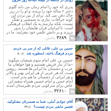
روانی در جامعه در نتیجه اشاعه روز افزون
خرافات اسلام
۲۷
پدری که خود را امام زمان می داند گلوی
دختر ۶ ساله خود را بریده، و او را در زیر
خاک دفن می کند. برای از بین بردن این
گونه خرافات، نیازی به شمشیر و تفنگ
نیست، بلکه نیازمند به یک انقلاب فرهنگی
است. تا ایرانیان قرآن هایشان را بدور
نریزند و بر دانش علمی خود نیفزایند، ما در
طلسم خرافات آخوند گرفتاریم.
۳۶۸۹
پخش
حسین بن علی، قاتلی که از سر بی خردی
مردم فرهنگ باخته، اسطوره شد
۸۰
حسين بن علی امام سوم شیعیان ميگويد:
«ما از تبار قريش هستيم و هوا خواهان ما
عرب و دشمنان ما ايرانی ها هستند. روشن
است که هر عربی از هر ايرانی بهتر و بالاتر
و هر ايرانی از دشمنان ما هم بدتر است.
امام حسن و امام حسین همراه سعید ابن
عاص برای سرکوبی مردم طبرستان آمدند
ومردمان بی دفاع یک قلعه را کشتند.
۳۲۶۱۰
پخش
آقای جوادی آملی; شما به همسرتان مشکوکید،
تقصیر مابقی مردم چیست؟
۲۹