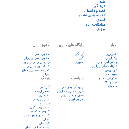
طنز
فرهنگی
قصه و داستان
کلاسه بندی نشده
کمدی
مشکلات زنان
ورزش
اخبار
پایگاه های خبری
حقوق زنان
اخبار روز
آزادگی
حقوق بشر
پيک ايران
گویا
حقوق بشر در ایران
جنبش آذربایجان
همبوم
زنان ايران پرس نيوز
خبرنامه ملّی ایرانیان
عدالت برای ایران
خودنویس
کمیته دانشجویی دفاع
سپیده دم
هرانا
سیاست
وبلاگ
سکولاریسم نو
فرانس ۲۴
مردمک
جبهه آزادیخواهان
آذرخش
حزب مشروطه ایران
اصغر ارسنگ
شورای ملی ایران
باچه آزره
ملیون ایران
حسین یزدانی
رستاخیز
عضر روشنگری
کابوس دیکتاتور
کتاب‌های ممنوعه در
ایران
گمنامیان
منتقد اسلام و ادیان