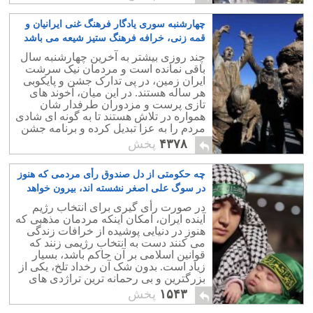
نماید.
چهارشنبه سوری یادگار فرهنگ غنی ایرانیان و
قمه زنی، خرافه فرهنگ ستیز شیعه می باشد
۱۴
چند روزی بیشتر به آخرین چهارشنبه سال
باقی نمانده است و مردمان نیک سرشت
ایران زمین، در پی تدارک جشن و پایکوبی
هر ساله هستند. در این میان، آخوند های
تازی پرست و مزدوران طرفدار شان
همواره در تلاش هستند تا به گونه ای شادی
مردم را به عزا تبدیل کرده و برنامه جشن
چهارشنبه سوری را بر هم بریزند.
۴۳۷۸
پخش
چه حکومتی از دل صندوق رأی مردمی که هنوز
در سوگ علی اصغر نشسته اند، بیرون خواهد
آمد؟
۹
در صورت رأی گیری برای انتخاب رژیم
آینده ایران، امکان اینکه مردمان مذهبی که
هنوز در دنیایی پوشیده از خرافات زندگی
می کنند دست به انتخاب رژیمی زنند که
قوانین اسلامی بر آن حاکم باشد، بسیار
زیاد است. بدون شک آن رخداد تلخ، یکی از
بزرگترین و بی رحمانه ترین تراژدی های
تاریخ ایران زمین خواهد بود.
۱۵۴۳
پخش