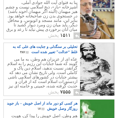
بنا به فتوای آیت الله جوادی آملی،
آشپزخانه «باز»، ذبح اسلامی نیست و چشم
هیز میهمان (البته اگر میهمان آخوند باشد)
در جستجوی بدن زن صاحبخانه خواهد بود.
بنابر این، مانند مسجد و اتوبوس، و محافل
دیگر، باید میان زن ومرد دیوار کشید تا
میان آنان برخوردی پیش نیاید تا رعد و برق
تولید نشود.
۱۵۱۱
پخش
تحلیلی بر سنگدلی و جنایت های علی که به
غلط “عدالت” تعبیر شده است
۴۸۷
عدّه ای از عزیزان هم وطن، به ما می
گویند که شما جنایات این رژیم را به اسلام
گرانقدر نسبت ندهید، اسلام دین پاک و
کاملی است. ولی تاریخ نشان می دهد که
بیشتر جنایات در کشورهای اسلامی ناشی
ازدستورات اسلام است که از قرآن و
حدیث گرفته شده، خمینی و خامنه ای نیز
تا کنون آن را به شدت اجراء کرده اند.
۷۵۵۵
پخش
هر کسی کو دور ماند از اصل خویش – باز جوید
روزگار وصل خویش
۱۷
هم وطن، اصل خویش را پیدا کن، هویت