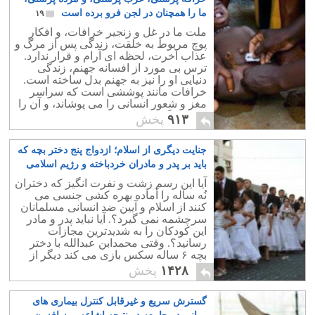
ما را همچنان در لجن فرو برده است
۱۹
ملت ما در غل و زنجیر خرافات، و افکار
پوچ مربوط به خلقت، زندگی پس از مرگ و
عذاب آخرت، لحظه ای آرام و قرار ندارد.
ترس بی مورد از افسانه جهنم، زندگی
دنیایی او را نیز به جهنم بدل ساخته است.
خرافات مانند پوششی است که سراسر
مغز و شعور انسانی را می پوشاند، و آن را
ازهرفراگیری و اندیشیدن باز می دارد.
۹۱۳
پخش
جنایت دیگری از اسلام؛ ازدواج پنج دختر بچه که
باید بر پدر و مادران خردباخته و رژیم اسلامی
تف ملامت انداخت
۷۸
آیا این رسم زشت و نفرت انگیز که دختران
نُه ساله را آماده بهره کشی جنسی می
کنند از اسلام و آیین ضد انسانی مسلمانان
سرچشمه نمی گیرد؟. آیا نباید پدر و مادر
این کودکان را به شدیدترین مجازات
رسانید؟. وقتی محمدابن عبدالله با دختر
بچه ۶ ساله سکس بازی می کند دیگر از
طفیله های او چه انتظاری می توان
۱۴۲۸
پخش
داشت؟.
گسترش سریع و غیرقابل کنترل بیماری های