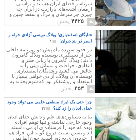
سرتاسر فضای ایران هستند و براستی
ارمغان اشعه‌های پارازیت در ایران چه
چیزی جز سرطان و مرگ و سقط جنین و
نازایی بوده است؟
۴۴۲۵
پخش
شایگان اسفندیاری؛ وبلاگ نویسی آزادی خواه و
اسیر دَر بندِ دیوان!
۱
در حدودِ سیزده ماهِ پیش دو روزنامه داخلی
خبر از دستگیری نویسنده وبلاگ گامرون
دادند؛ وبلاگ گامرون با زبانی طنز و
انتقادی، خرافات و مسائل دینی را به
چالش می کشید و شایگان اسفندیاری،
نویسنده آن وبلاگ، آزادی خواهی بسیار با
استعداد و روشنفکر بود که شوم بختانه به
چنگِ مزدوران ولایت در آمد.
۴۵۳
پخش
چرا حتی یک ایرادِ منطقی علمی می تواند وجودِ
خدایِ ادیان را رَد کند؟
۲۲
بنا به دستاوردهای علم و دانش خدای ادیان
وجود خارجی نداشته و تنها توهم افرادی
بوده که خود را فرستاده ی او می دانسته
اند و بستن نسبت دروغ گو به این افراد هم
از خردورزی به دور است. چون آنها نمی