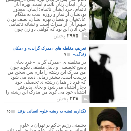
زنان: ايمان زنان ناتمام است، بهره آنان
ناتمام ،خرد ايشان ناتمام؛ ايمان، معذور
بودنشان از نماز و روزه است به هنگام
عادتشان و نقصان بهره ايشان، نصف بودن
سهم آنان از ميراث است و نشانه ناتمامى
خرد آنان اين بود كه گواهى دو زن چون
گواهى يك مرد به حساب رود.
۲۹۷۵
پخش
تعریفِ مغلطه هایِ «مدرک گرایی» و «مکان
زندگی»
۹
در مغلطه ی «مدرک گرایی» فرد بجای
پاسخ تخصصی و دلیل منطقی بگوید چون
من مدرک این رشته را دارم پس سخن من
درست است. بیشتر زمانی دیده می شود
که فرد در همان رشته ی تحصیلی خود
دچار اشتباه می شود و بجای پذیرفتن
اشتباه خود می گوید من مدرک این رشته را
دارم.
۲۳۸
پخش
نگذاریم تیشه به ریشه علوم انسانی بزنند
۱۵
دشمنی رژیم حاکم بر تهران با علوم
انسانی و به طور کلی علم و دانش امر تازه