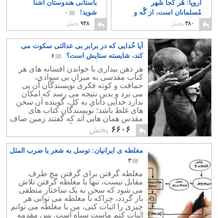
اروپا: هَر کُجا شَهر
باستانی هندوستان آشنا
مُسلمانان است، از گُه و
شوید!
۰
گند بُوَد آکنده!
۵
۳۸۰
پخش
۹۴۸
پخش
آیا خُدایی که در برابر بی عدالتی سکوت می
کند، شایسته ستایش است؟
۶
هر ذهن بیداری با خواندن افسانه های هر
کناب مقدسی به میزانِ بی سوادی،
حماقت و کوته فکری نویسندگان آن پی
می برد و بدین نتیجه می رسد که امکان
ندارد خدایی دانایِ به کل، گوینده آن سخن
های غلط باشد؛ نویسندگان کتاب های
مقدس همان هایی اَند که گفتند زمین صاف
است و از مارهایِ سخنگو، سخن به میان
۶۶۰۶
پخش
آوردند!
مغلطه ی ایرانیان: توسل به شعر یا ضرب المثل
۳
مغلطه گرفتن برای گرفتن مچ طرف
مقابل نیست، تنها با مغلطه گرفتن تلاش
می شود که سخن به یک ساختار منطقی
باز گردد، چراکه با مغلطه می توانی هر
چیزی را اثبات کنی، من با مغلطه می توانم
اثبات کنم ماست سیاه است. پس مقدمه