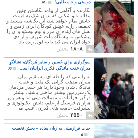
دوستی و جاه طَلبی!
۱۵۰
نگارنده با آگاهی از پیامد نگاشتن چنین
مقاله تابو شکنی که بدون شک به قیمت
جانش تمام خواهد شد، این نگاشته مستند و
تحقیقی را به عشق کودکان ایران زمین و
نسل های آینده آن مرز و بوم نوشته و آن را
پیشکش به پیشگاهِ ملت شریف و آزادی
خواه ایران می کند تا به قول زنده یاد
کسروی: "بخوانند و داوَری کنند..."
۱۸۰۸
پخش
سوگواری برایِ حُسین و سایر مُردگان، نشانگرِ
میزانِ عقب ماندگیِ فکریِ ایرانیان است
۶۶
به راستی که رابطه ای مستقیم میان
میزان مذهب گرایی یک ملت و عقب
ماندگی شان وجود دارد؛ هر چقدر مردمان
یک سرزمین بیشتر مذهبی باشند، بیشتر
درگیر خرافات و مهملاتِ دینی اَند و هر روز
هزاران فرسنگ از علم، دانش، تکنولوژی و
پیشرفت جامعه های مُدرن، عقب می
مانند.
۲۵۵۰
پخش
حیات فرازمینی به زبان ساده – بخش نخست
۵