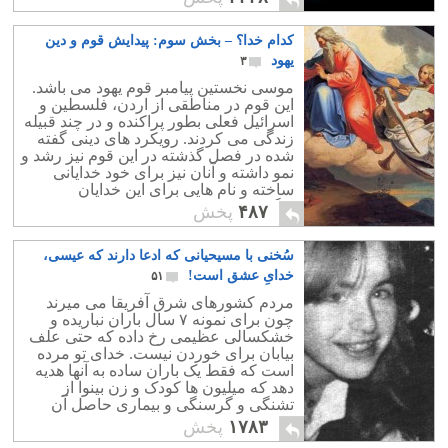
کدام خدا؟ – بخش سوم: پیدایش قوم و دین
یهود
۳
موسی نخستین پیامبر قوم یهود می باشد.
این قوم در مناطقی از اردن، فلسطین و
اسرائیل فعلی بطور پراکنده و در چند قبیله
زندگی می کردند. رویکرد های دینی گفته
شده در فصل گذشته در این قوم نیز رشد و
نمو داشته و آنان نیز برای خود خدایانی
ساخته و نام هایی برای این خدایان
برگزیدند.
۴۸۷
پخش
سُخنی با مسیحیانی که ادعا دارند که عیسی،
خدایِ عشق است!
۵۱
مردم کشورهای شرق آفریقا می میرند
چون برای نمونه ٧ سال باران نباریده و
خشکسالی عظیمی رخ داده که حتی علف
بیابان برای خوردن نیست. خدای تو مرده
است که فقط یک باران ساده به آنها هدیه
دهد که میلیون ها کودک و زن بینوا از
تشنگی و گرسنگی و بیماری حاصل آن
نمیرند؟
۱۷۸۳
پخش