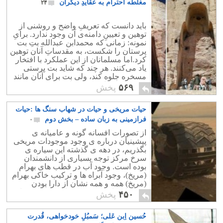
مغلطه‌ احترام به عقایدِ دیگران
۲۴
باید دانست که تعریفِ واضح و روشنی از
توهین و تعیینِ دامنه‌ی آن وجود ندارد. برایِ
نمونه: زمانی‌ که محمدابن عبدالله بتِ بت‌
پرستان را شکست، به مقدساتِ آنان توهین
کرد.اما مسلمانان از این عملکرد با افتخار
یاد می‌کنند. هر چند که شاید بت پرستی
مسخره جلوه کند، ولی بت برای آنان مانند
کعبه مسلمانان مقدس است.
۵۶۹
پخش
حیات مریخی و حیات در شهاب سنگ ها :حیات
فرازمینی به زبان ساده – بخش دوم
۰
از تصورات افسانه گونه و عامیانه ی
پیشینیان درباره ی وجود موجودات مریخی
بگذریم، در دهه ی گذشته این سیاره ی
سرخ مرکز توجه بسیاری از دانشمندان
بوده است. وجود آب در قطب های بهرام
(مریخ)، وجود آبراه ها و ترکیب خاکی بهرام
(مریخ) همه و همه نشان از دارا بودن
شرایط حیات در دوره ی از عمر این سیاره
۴۵۰
پخش
را دارد.
حُسین اِبن عَلی؛ سَمبُلِ خودخواهی، قُدرت