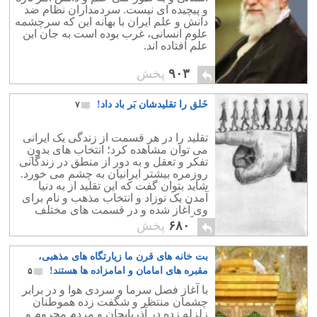
و پیچیده ای نیست. سردمداران نظام ضد
دانش و علم ایران با بهانه این که سرچشمه
علوم انسانی، غرب بوده است به جان این
علم افتاده اند.
۹۰۳
پخش
خَلق را تقلیدشان بَر باد داد!
۷
تقلید را در هر قسمت از زندگی یک ایرانی
می توان مشاهده کرد؛ انتخاب های بدونِ
تفکر و تعقل و به دور از منطق در زندگانی
روزمره بیشتر ایرانیان به چشم می خورد.
شاید بتوان گفت که این تقلید از به دنیا
آمدن یک نوزاد و انتخاب مذهب و نام برای
وی آغاز شده و در قسمت های مختلف
زندگی خودش را نشان می دهد.
۶۸۰
پخش
بت خانه های قرن ما زیارتگاه های مذهبی،
مقبره های امامان و امامزاده ها هستند!
۵
با آغاز فصل سرما و سردی هوا و در برابر
چشمان منتظر و شگفت زده هموطنان
زلزله زده در آذربایجان و مردم محروم و