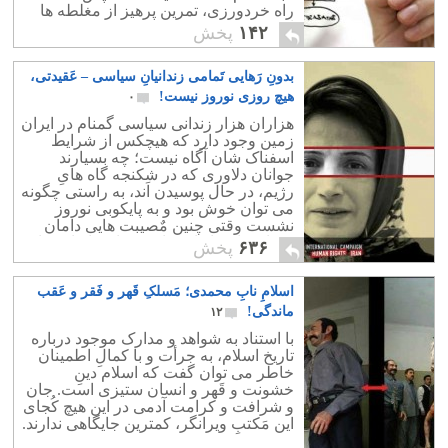
راه خردورزی، تمرین پرهیز از مغلطه ها
است.
۱۴۲
پخش
بدونِ رَهایی تَمامی زندانیانِ سیاسی – عَقیدتی،
هیچ روزی نوروز نیست!
۰
هزاران هزار زندانی سیاسی گمنام در ایران
زمین وجود دارد که هیچکس از شرایط
اسفناک شان آگاه نیست؛ چه بسیارند
جوانان دلاوری که در شکنجه گاه هایِ
رژیم، در حال پوسیدن اَند، به راستی چگونه
می توان خوش بود و به پایکوبی نوروز
نشست وقتی چنین مٌصیبت هایی دامان
بسیاری از خانواده های درمانده ایرانی را
۶۳۶
پخش
گرفته است؟
اسلامِ نابِ محمدی؛ مَسلکِ قَهر و فَقر و عَقب
ماندگی!
۱۲
با استناد به شواهد و مدارک موجود درباره
تاریخ اسلام، به جرأت و با کمالِ اطمینان
خاطر می توان گفت که اسلام دینِ
خشونت و قَهر و انسان ستیزی است. جان
و شرافت و کرامت آدمی در این هیچ کُجای
این مَکتبِ ویرانگر، کمترین جایگاهی ندارند.