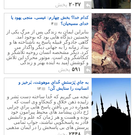
۲۰۳۷
پخش
کدام خدا؟ بخش چهارم: عیسی، منجی یهود یا
خدای مسیحیان؟
۳
بنابراین ایمان به زندگی پس از مرگ یکی از
نخستین دیدگاه هایی بود که بوجود آمد.
گاهی جادوگر قبیله پاسخ به ناشناخته ها و
بیداد زمانه را به جهانی دیگر واگذار می
کرد. دیگر مشخصه انسان روحیه تلاشگر و
کنکاشگر وی است. موتور محرک این تلاش
و کوشش امید به آینده بهتر و زندگی
سرشار از آسایش و خوشبختی بوده است.
۵۹۱
پخش
به جایِ پَرَستشِ خُدایِ موهومَت، بَرخیز و
انسانیت را ستایش کُن!
۱۲
تیجه می گیریم که خُدا ساخته دست بَشر و
زاییده ذهن خلاق و کنجکاوِ وی است که
همواره در پیِ یافتنِ پاسخ هایی برایِ چرایی
رُخ دادن پیشامد های محیط پیرامون خود
بوده و هَست و هر زَمان که علم و دانشش
قادر به پاسخگویی نباشند، جوابِ تمامی
پرسش های بی پاسخش را در ایمان مذهبی
اش به خدایی موهوم می یابد.
۲۴۴۸
پخش