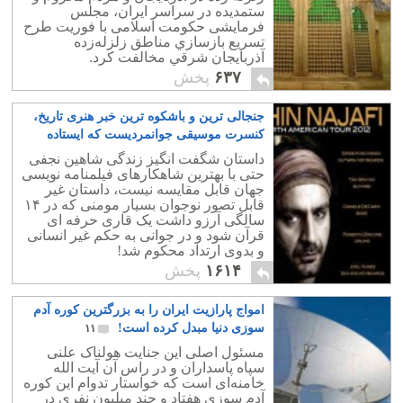
ستمدیده در سراسر ایران، مجلس
فرمایشی حکومت اسلامی با فوريت طرح
تسريع بازسازي مناطق زلزله‌زده
آذربايجان شرقي مخالفت کرد.
۶۳۷
پخش
جنجالی ترین و باشکوه ترین خبر هنری تاریخ،
کنسرت موسیقی جوانمردیست که ایستاده
مردن را برگزید!
۱۲
داستان شگفت انگیز زندگی شاهین نجفی
حتی با بهترین شاهکارهای فیلمنامه نویسی
جهان قابل مقایسه نیست، داستان غیر
قابل تصور نوجوان بسیار مومنی که در ۱۴
سالگی آرزو داشت یک قاری حرفه ای
قرآن شود و در جوانی به حکم غیر انسانی
و بدوی ارتداد محکوم شد!
۱۶۱۴
پخش
امواج پارازیت ایران را به بزرگترین کوره آدم
سوزی دنیا مبدل کرده است!
۱۱
مسئول اصلی این جنایت هولناک علنی
سپاه پاسداران و در راس آن آیت الله
خامنه‌ای است که خواستار تدوام این کوره
آدم سوزی هفتاد و چند میلیون نفری در