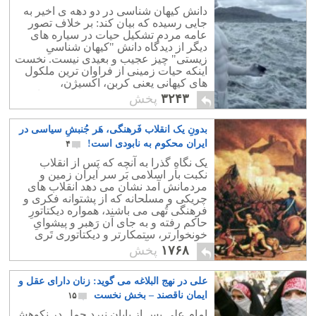
دانش کیهان شناسی در دو دهه ی اخیر به
جایی رسیده که بیان کند: بر خلاف تصور
عامه مردم تشکیل حیات در سیاره های
دیگر از دیدگاه دانش "کیهان شناسیِ
زیستی" چیز عجیب و بعیدی نیست. نخست
اینکه حیات زمینی از فراوان ترین ملکول
های کیهانی یعنی کربن، اکسیژن،
هیدروژن، نیتروژن و آب تشکیل شده است.
۳۲۴۳
پخش
بدونِ یک انقلاب فَرهنگی، هَر جُنبشِ سیاسی در
ایران محکوم به نابودی است!
۴
یک نگاهِ گذرا به آنچه که پَس از انقلاب
نکبت بار اسلامی بَر سر ایران زمین و
مردمانش آمد نشان می دهد انقلاب های
چریکی و مسلحانه که از پشتوانه فکری و
فرهنگی تُهی می باشند، همواره دیکتاتورِ
حاکم رفته و به جای آن رَهبر و پیشوایِ
خونخوارتر، ستمکارتر و دیکتاتوری تَری
روی کار می آید.!
۱۷۶۸
پخش
علی در نهج البلاغه می گوید: زنان دارای عقل و
ایمان ناقصند – بخش نخست
۱۵
امام علی پس از پايان نبرد جمل در نكوهش