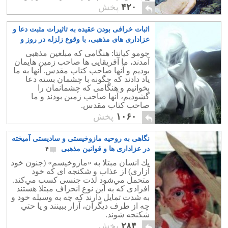
گناه بدانیم و دم بر نیاوریم..
۴۲۰
پخش
اثبات خرافی بودن عقیده به تاثیرات مثبت دعا و
عزاداری های مذهبی، با وقوع زلزله در روز و
شب قدر
۱۰
جومو کیانتا: هنگامی که مبلغین مذهبی
آمدند، ما آفریقایی ها صاحب زمین هایمان
بودیم و آنها صاحب کتاب مقدس. آنها به ما
یاد دادند که چگونه با چشمان بسته دعا
بخوانیم و هنگامی که چشمانمان را
گشودیم، آنها صاحب زمین بودند و ما
صاحب کتاب مقدس.
۱۰۶۰
پخش
نگاهی به روحیه مازوخیستی و سادیستی آمیخته
در عزاداری ها و قوانین مذهبی
۴
يك انسان مبتلا به «مازوخيسم» (جنون خود
آزاری) از عذاب و شكنجه‌‌ ای كه خود
متحمل مي‌شود لذت جنسی كسب مي‌كند.
افرادی كه به اين نوع انحراف مبتلا هستند
به شدت تمايل دارند كه چه به وسيله‌ خود و
چه از طرف ديگران، آزار ببينند و يا حتي
شكنجه شوند.
۲۸۴
پخش