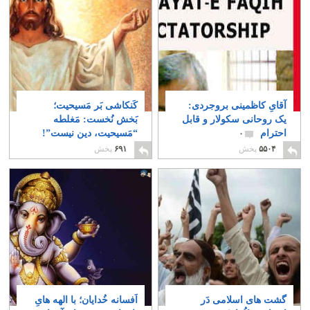
آقایِ کاظمینی بروجردی:
کَنکاشی بَر مَسیحیت؛
یک روحانی سکولار و قابل
بَخش نُخست: مَغلطه
احترام
“مَسیحیت، دین نیست”!
۰
۳
۵۵۰۴
پخش
۶۹۱
پخش
گشت های اسلامی دَر
اَفسانه خُدایان؛ با الهه هایِ