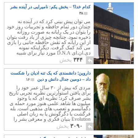
کدام خدا؟ – بخش یکم: نامیرایی در آینده بشر
۳۸
می توان پیش بینی کرد که در آینده نه
چندان دور تمام حافظه و تجربیات روز خود
را بتوان در یک رایانه به صورت روزانه
ذخیره نمود. چنانچه چیزی از یاد رفت بتوان
از این رایانه که نقش حافظه جانبی را بازی
می کند کمک گرفت. دیگراینکه نمونه
دی.ان.ای D.N.A مورد نیاز برای شبیه
سازی را در بانک اطلاعاتی ذخیره نمود.
۳۴۴
پخش
داروین؛ دانشمندی که یک تنه ادیان را شکست
داد – دومین جدال دانش و دین
۱۶
مردی که بیش از ٣٠ سال عمر خود را
برای یافتن استوارترین نظریه تجربی تاریخ
بشر صرف کرد؛ نظریه ای که با وجود
میلیون ها شاهد علمی هنوز مورد حمله ی
دگماتیسم و تعصب های مذهبی است. بله
فرگشت یا دگرگونش یا به زبان اصلی
Evolution بنیان فکری و معرفی بشر را
تکان داد و پایه های ادیان خرافی را هم
۳۰۹۰
پخش
لرزاند.