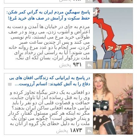
پاسخ سهمگینِ مردم ایران به گرانیِ کمر شکن:
حفظ سکوت و آرامش در صف های خرید مُرغ!
۱۵
مردم به جای در خیابان ها آمدن و دست به
اعتراض و آشوب زدن، می روند و در صف
طولانی خرید مرع می ایستند، نام نویسی
می کنند و پس از چندین ساعت صبر
کردن، سر انجام با دو عدد مرغ روانه خانه
می شوند.! آیا به راستی این رخداد برای
ملت بززگوار ایران، بسان لکه ای ننگ،
مایه خجالت و سر افنکندگی نیست؟
۹۳۱
پخش
در پاسخ به ایرانیانی که زندگانی افغان های بی
دفاع را به آتش کشیدند: انسانم آرزوست…
۱۲۹
دو افغانی به یک دختر بیگناه تجاوز کرده و
وی را به قتل رسانده اند؛ آیا تاوان جنایت،
حماقت و قصاوت قلبی آن دو نفر را باید
تمامی جامعه افغانی ساکن ایران بدهند؟
مگر نه اینکه هر کس مسئول گفتار، کردار
و پندار خویش است؟ چگونه می توان یک
ملت را به دلیل خطای یک گروه از آنان به
باد کتک و فحش و تحقیر گرفت؟
۱۸۷۳
پخش