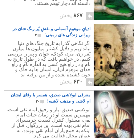
دانسته اند دچار توهم هستند.
۸۶۷
پخش
ادیانِ موهومِ آسمانی و نقشِ پُر رنگ شان در
ویرانی زندگی های زمینی!
۴
اگر نگاهی گذرا به تاریخ جنگ های دنیا
بیاندازیم و دلایل کشتار میلیون ها میلون
نَفر زن، مرد، کودک، جوان و پیر را بررسی
کنیم، در خواهیم یافت که در طولِ تاریخ به
نام و در راهِ هیچ کسی به اندازه نام و راهِ
خدای موهومِ ادیان، انسان ها به خاک و
خون کشیده نشده و از بین نرفته اند.
۶۳۰
پخش
معرفی ابولاشی صدیق، همسر با وفای ایشان
ام لاشی و مذهب لاشیه!
۲۰
ابولاشی صدیق، یار و رفیق امام نقی است.
مهمترین سمت او در زمان حیات امام
نقی، مسئول کنترل کیفیت حرمسرای
امام نقی بوده است. این بزرگوار، قبل از
اینکه به جمع یاران امام نقی بپوندد، به
عنوان محلل فعالیت می کرد.