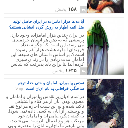
۱۵۸
پخش
آیا ده ها هزار امامزاده در ایران حاصلِ تولید
مثل ائمه اطهار به روشِ گرده افشانی هستند؟
۱۹
در ایران چندین هزار امامزاده وجود دارد.
پرسشی که به ذهن هر انسان خردمندی
می رسد، این است که چگونه تعداد
فرزندان آنها به هشت هزار نفر رسیده
است؟. بر اساس داستان های شیعه، این
امامان مدت زیادی را در زندان سپری
کرده اند! بنا براین باید پذیرفت که شانس
بچه دار شدن آنان در حد نود درصد کاهش
۱۶۴۵
پخش
می یافته است!
تقدس پیامبران، امامان و حتی خدا، توهم
ساختگی خرافاتی به نام ادیان است
۱۱
در تمام ادیان بر تقدس پیامبران و امامان و
مصون بودن آنان از هر گناه و اشتباهی
تاکید شده و به این سبب اجازه هر نوع نقد
و پرسشی از آنان به کسی داده نمی شود!.
به گفته دیگر، پیامبران و امامان خود
مرتکب هرنوع اعمال نادرست می شدند،
ولی بازهم ما ناچاریم آنان را معصوم و بی