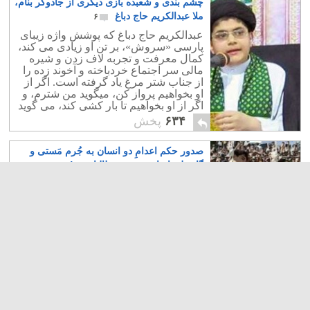
چشم بندی و شعبده بازی دیگری از جادوگر بنام،
ملا عبدالکریم حاج دباغ
۶
عبدالکریم حاج دباغ که پوشش واژه زیبای
پارسی «سروش»، بر تن او زیادی می کند،
کمال معرفت و تجربه لاف زدن و شیره
مالی سر اجتماع خردباخته و آخوند زده را
از جناب شتر مرغ یاد گرفته است. اگر از
او بخواهیم پرواز کن، میگوید من شترم، و
اگر از او بخواهیم تا بار کشی کند، می گوید
من مرغم.
۶۳۴
پخش
صدور حکم اعدامِ دو انسان به جُرم مَستی و
گام بلند ایران به سویِ طالبانیسم!
۱۴
آیا در عقب افتاده ترین قوانین جوامع
انسانی نیز فردی را به جُرم نوشیدن الکل
اعدام کرده و از بین می برند؟ این بربریت
و توحش دادگاه های به شدت اسلامی ایران
و تشنگی سیری ناپذیر قاضی های بی
شرف به خون مردمان ایران زمین از کجا
سرچشمه می گیرد؟
۱۳۳۲
پخش
بررسی مغلطه های پُر کاربرد – بخش سوم: