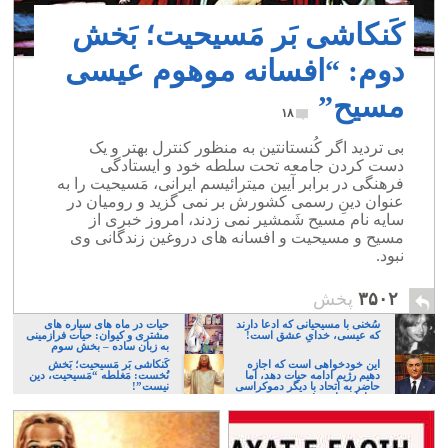
کَنکاشی بَر مَسیحیت؛ بَخش
دوم: “افسانه موهوم عیسی
مسیح”
۱۸
بی تردید اگر کُنستانتین به منظور کنترل بهتر و یک
دست کردن جامعه تحت سلطه خود و ایستادگی
فرهنگی در برابر آیین میترائیسم ایرانی، مَسیحیت را به
عنوان دینِ رسمی کشورش بر نمی گزید و رومیان در
سایه نام مسیح شَمشیر نمی زدند، امروز خبری از
مسیح و مسیحیت و افسانه های دروغین زندگانی وی
نبود.
۳۵۰۲
پخش
سُخنی با مسیحیانی که ادعا دارند
حیات در ماه های سیاره های
که عیسی، خدایِ عشق است!
مشتری و کیوان: حیات فرازمینی
به زبان ساده – بخش سوم
این خودخواهی است که اجازه
کَنکاشی بَر مَسیحیت؛ بَخش
دهیم رژیم ادامه حیات دهد، اما
نُخست: مَغلطه “مَسیحیت، دین
حاضر به اتحاد با دیگر دموکراسی
نیست”!
خواهان نباشیم!