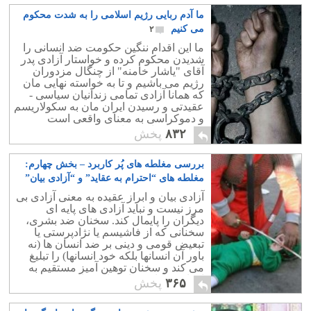
ما آدم ربایی رژیم اسلامی را به شدت محکوم
می کنیم
۲
ما این اقدام ننگین حکومت ضد انسانی را
شدیدن محکوم کرده و خواستار آزادی پدر
آقای "یاشار خامنه" از چنگال مزدوران
رژیم می باشیم و تا به خواسته نهایی مان
که همانا آزادی تمامی زندانیان سیاسی -
عقیدتی و رسیدن ایران مان به سکولاریسم
و دموکراسی به معنای واقعی است
نرسیم، از پای نخواهیم نشست.
۸۳۲
پخش
بررسی مغلطه های پُر کاربرد – بخش چهارم:
مغلطه های “احترام به عقاید” و “آزادی بیان”
۳
آزادی بیان و ابراز عقیده به معنی آزادی بی
مرز نیست و نباید آزادی های پایه ای
دیگران را پایمال کند. سخنان ضد بشری،
سخنانی که از فاشیسم یا نژادپرستی یا
تبعیض قومی و دینی بر ضد انسان ها (نه
باور آن انسانها بلکه خود انسانها) را تبلیغ
می کند و سخنان توهین آمیز مستقیم به
افراد در آزادی بیان جایی ندارند.
۳۶۵
پخش