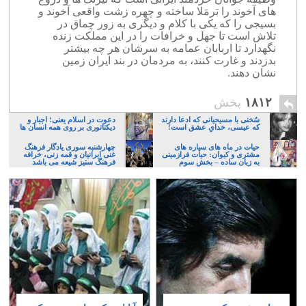
های آخوند را بَرمَلا ساخته و چهره زشت واقعی آخوند و
بسیجی را که یکی با کلام و دیگری به زور چماق در
تلاش است تا جهل و خرافات را در این مملکت زنده
نگهدارد تا اربابان عمامه به سرشان هر چه بیشتر
بدزدند و غارت کنند، به مردمان در بند ایران زمین
نشان دهند.
۱۸۱۲
پخش
سُخنی با مسیحیانی که ادعا دارند
دعوت در اسلام یعنی؛ اجبار و
که عیسی، خدایِ عشق است!
دیکتاتوری بر روی همه انسان ها
حیات در ماه های سیاره های
چهارشنبه سوری یادگار فرهنگ
مشتری و کیوان: حیات فرازمینی
غنی ایرانیان و قمه زنی، خرافه
به زبان ساده – بخش سوم
فرهنگ ستیز شیعه می باشد