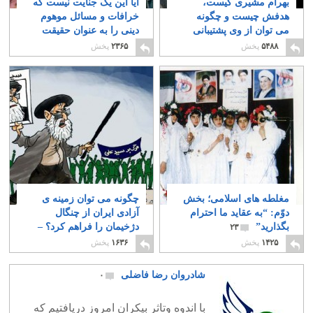
بهرام مشیری کیست،
آیا این یک جنایت نیست که
هدفش چیست و چگونه
خرافات و مسائل موهوم
می توان از وی پشتیبانی
دینی را به عنوان حقیقت
کرد؟
به خورد کودکان میدهند؟
۳۸
۵۴۸۸
پخش
۲۳۶۵
پخش
۶۱
مغلطه های اسلامی؛ بخش
چگونه می توان زمینه ی
دوّم: “به عقاید ما احترام
آزادی ایران از چنگال
بگذارید”
دژخیمان را فراهم کرد؟ –
۲۳
بخش نخست
۸
۱۴۲۵
پخش
۱۶۳۶
پخش
شادروان رضا فاضلی
۰
با اندوه وتاثر بیکران امروز دریافتیم که