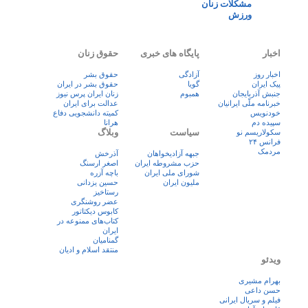
مشکلات زنان
ورزش
اخبار
پایگاه های خبری
حقوق زنان
اخبار روز
آزادگی
حقوق بشر
پيک ايران
گویا
حقوق بشر در ایران
جنبش آذربایجان
همبوم
زنان ايران پرس نيوز
خبرنامه ملّی ایرانیان
عدالت برای ایران
خودنویس
کمیته دانشجویی دفاع
سپیده دم
هرانا
سیاست
وبلاگ
سکولاریسم نو
فرانس ۲۴
مردمک
جبهه آزادیخواهان
آذرخش
حزب مشروطه ایران
اصغر ارسنگ
شورای ملی ایران
باچه آزره
ملیون ایران
حسین یزدانی
رستاخیز
عضر روشنگری
کابوس دیکتاتور
کتاب‌های ممنوعه در
ایران
گمنامیان
منتقد اسلام و ادیان
ویدئو
بهرام مشیری
حسن داعی
فيلم و سريال ايرانی