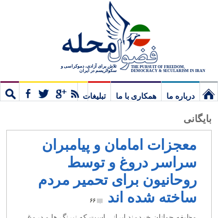
تلاش برای آزادی، دموکراسی و
THE PURSUIT OF FREEDOM,
سکولاریسم در ایران
DEMOCRACY & SECULARISM IN IRAN
درباره ما
همکاری با ما
تبلیغات
نخستین
مشترک
جستج
بایگانی
برگ
معجزات امامان و پیامبران
سراسر دروغ و توسط
روحانیون برای تحمیر مردم
ساخته شده اند
۶۶
وظیفه جوانان خردمند ایرانی است که نیرنگ ها و دروغ