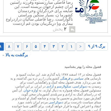
رضا فاضلی مبارزنستوه وفرزند راستین
ایران چشم ازجهان بربسته است. این
ضایعه برای خردگرایان وخردمندان
کشورما ن، بسیار سنگین وبراستی
ناگواراست. رضا فاضلی سالیان درازدراوج
بیماری وبا دربگریبان بودن غم ازدست
دادن دوجگرگوشه خود تلاش وکوشش کرد
۲
پخش
که خردگرائی وخرد اندیشی ویا نیک اندیشی
را به گروه بیشماری […]
برگ ۹ از ۹
۹
۸
۷
۶
۵
۴
۳
۲
۱
<
برگشت به بالا
فضول محله را بهتر بشناسید
فضول محله در ۱۳ اسفند ۱۳۸۷ پایه گذاری شد. این سایت کمبود و
نارسایی های
سیاسی
و
فرهنگی
کشورمان را زیر ذره بین گذاشته، و به
نقد می پردازد. هدف فضول محله کمک و راهگشایی است برای
رسیدن به
دموکراسی
،
سکولارسم
و
آزادی
در ایران. بر این اساس،
مسئولین فضول محله همواره به دنبال آوازند، نه
آوازه خوان
. آن کس
که در راستای کمک به آزادی و سربلندی کشورمان سخن گوید،
گفتارش مورد ستایش و تحسین ما بوده، و چنانچه گفتار او اشتباه و بر
مبنای سیاست نادرست برای
دموکراسی
مردم ایران باشد، مورد
انتقاد و اعتراض گروه ما قرار خواهد گرفت. برای آگاهی شما خواننده
گرامی، همه روزه بیشتر از ۱۰،۰۰۰ نفر از این سایت دیدن می کنند.