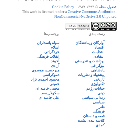
فضول محله
© ۱۳۹۳-۱۳۸۷ -
Cookie Policy
This work is licensed under a
Creative Commons Attribution-
NonCommercial-NoDerivs 3.0 Unported
رسته بندي
برچسب‌ها
آوارگان و پناهندگان
سپاه پاسداران
اقتصاد
اسلام
انتخابات
خردگرائی
انتقادی
انقلاب فرهنگی
بهداشت و تندرستی
آخوند
بیوگرافی
آزادی
پادشاهی
میرحسین موسوی
پیشنهاد و نظریات
دموکراسی
تاریخی
محمود احمدی نژاد
تکنولوژی
خمینی
جنایات رژیم
مجتبی خامنه ای
دینی
سکولاریسم
زندانی سیاسی
علی خامنه ای
سیاسی
طنز
فرهنگی
قصه و داستان
کلاسه بندی نشده
کمدی