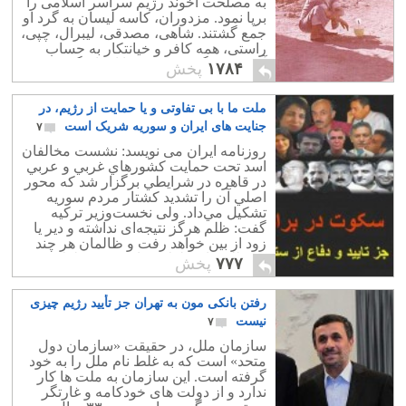
به مصلحت آخوند رژیم سراسر اسلامی را
برپا نمود. مزدوران، کاسه لیسان به گرد او
جمع گشتند. شاهی، مصدقی، لیبرال، چپی،
راستی، همه کافر و خیانتکار به حساب
آمده، دستگیر، شکنجه، یا اعدام گشتند.
۱۷۸۴
پخش
ملت ما با بی تفاوتی و یا حمایت از رژیم، در
جنایت های ایران و سوریه شریک است
۷
روزنامه ایران می نویسد: نشست مخالفان
اسد تحت حمايت كشورهاي غربي و عربي
در قاهره در شرايطي برگزار شد كه محور
اصلي آن را تشديد كشتار مردم سوريه
تشكيل مي‌داد. ولی نخست‌وزیر ترکیه
گفت: ظلم هرگز نتیجه‌ای نداشته و دیر یا
زود از بین خواهد رفت و ظالمان هر چند
که ظلمشان طولانی باشد عمر طولانی
۷۷۷
پخش
نخواهند داشت."
رفتن بانکی مون به تهران جز تأیید رژیم چیزی
نیست
۷
سازمان ملل، در حقیقت «سازمان دول
متحد» است که به غلط نام ملل را به خود
گرفته است. این سازمان به ملت ها کار
ندارد و از دولت های خودکامه و غارتگر