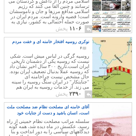
اسلامی مردم را از داعش و کردستان می
ترسانند و چنین القا می کنند که رژیم
اسلامی مدافع مرزها و جان و ناموسشان
است! قضیه وارونه است. مردم ایران در
صورت حمله احتمالی به کشور، نیازی به
ملایان فاسد و بسیجیان خودفروخته ندارند
۱۱۰۶
پخش
نوکری روسیه افتخار خامنه ای و خفت مردم
۶
روسیه گرگی در لباس میش است. شکی
نیست که روسیه یکی از دشمنان تاریخی
ایران است.تاریخ ۳۰۰ سال اخیر نشان داد
که روسیه عملا بدنبال تضعیف ایران بوده.
حال مشخص نیست چراخامنه ای
"جنایتکار" در ایران سنگ روسیه را سینه
می زند. از خدمات روسیه به ایران هم
کسی چیزی نمی داند. روسیه یکی از
۲۳۹۰
پخش
بزرگترین دلایل افول تمدن ایران است.
آقای خامنه ای مصلحت نظام ضد مصلحت ملت
است، انسان باشید و دست از جنایات خود
بردارید
۰
سلسله مراتب مصلحت نظام خمینی از راه
رسید، عکسش در ماه دیده شد، همه گونه
دیدگاههای سیاسی را به دور انداخت و بنا