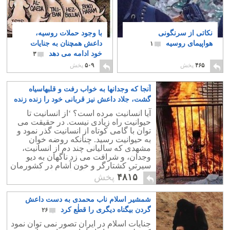
نکاتی از سرنگونی
با وجود حملات روسیه،
هواپیمای روسیه
داعش همچنان به جنایات
۱
خود ادامه می دهد
۳
۴۶۵
پخش
۵۰۹
پخش
آنجا که وجدانها به خواب رفت و قلبهاسیاه
گشت، جلاد داعش نیز قربانی خود را زنده زنده
در آتش بسوزاند
۲۱
آیا انسانیت مرده است؟ ‘از انسانیت تا
حیوانیت راه زیادی نیست. در حقیقت می
توان با گامی کوتاه از انسانیت گذر نمود و
به حیوانیت رسید. چنانکه روضه خوان
مشهدی که سالیانی چند دم از انسانیت،
وجدان، و شرافت می زد ناگهان به دیو
سیرتی کشتارگر و خون آشام در کشورمان
مبدل گشت و فرزندانی ابر جنایتکار تربیت
۴۸۱۵
پخش
کرد.
شمشیر اسلام ناب محمدی به دست داعش
گردن بیگناه دیگری را قطٰع کرد
۲۶
جنایات اسلام در ایران تصور نمی توان نمود