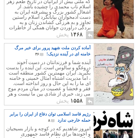
که ملتی بیش از ایرانیان در تاریخ طعم زهر
اسلام ناب محمدی را چشیده باشد. از
اشغال کشور بزرگ و پیشرفته ایران به
دست آدمخواران بیابانگرد اسلام راستین
تجاوز و به هرزگی کشاندن زنان و به
بردگی درآوردن جوانان همگی از خاطرات
تلخی است که داعش کنونی ایران دنباله
۱۴۶۸
پخش
آنست.
آماده کردن ملت شهید پرور برای خبر مرگ
خامنه ای در آینده نزدیک!
۳۶
آینده شما و فرزندانتان در دست آخوند
دروغگو و سالوس است. این آینده را بدست
بگیرید. ایران مهمترین کشور منطقه است
، اما مدیریت اشتباه امثال خمینی و خامنه
ای ما را به این حال و روز انداخته است.
فقر و فحشا و عصبیت در میان مردم موج
می زند، خبری از شادی بین ما نیست و هر
روزمان همراه عزاداری شده است.
۱۵۵۸
پخش
رژیم فاسد اسلامی توان دفاع از ایران را برابر
حمله خارجی ندارد
۸
امروز شاهدیم که در کوچه و بازار بسیجیان
و آخوندها برای نظام فاسد جمهوری