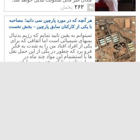
۲۶۲
پخش
هر آنچه که در مورد پارچین نمی دانید؛ مصاحبه
با یکی از کارکنان سابق پارچین – بخش نخست
۱
نمیتوانم به یقین تایید نمایم که رژیم بدنبال
بمبهای شیمیائی است اما اتفاقی که برای
یکی از افراد افتاد من را به شدت به فکر
فرو برد که چطور در یکی از این حمل نقل
ها با استشمام این مواد چند ماه در
بیمارستان سینا که مخصوص بیماران
شیمیائیست بستری شد و دیگر هیچ
نفهمیدیم چه اتفاقی برایش افتاد!.
۹۱
پخش
دایره حمله نظامی به ایران روز به روز تنگ تر
می شود
۲۳
رژیم ایران در گذشته با دشنام دادن به
صدام و آل سعود، زمینه را برای حمله
عراق به ایران آماده کرد، هم اکنون نیز با
ادامه پروژه انرژی هسته ای و تهدید به
نابودی اسرائیل و آمریکا، بمب گذاری برای
دیپلمات اسرائیل در سه کشور تایلند،
گرجستان و هند، نه تنها اعلام جنگ به
اسرائیل، بلکه به همه جهانیان است.