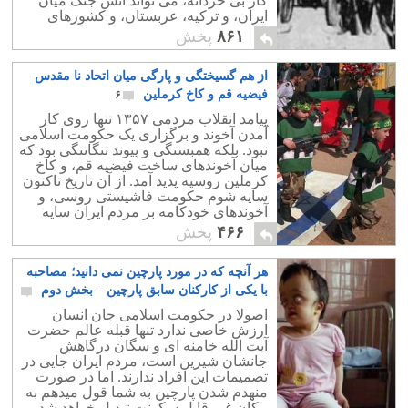
کار بی خردانه، می تواند آتش جنگ میان
ایران، و ترکیه، عربستان، و کشورهای
کناره خلیج پارس را شعله ور سازد‪.‬
۸۶۱
پخش
از هم گسیختگی و پارگی میان اتحاد نا مقدس
فیضیه قم و کاخ کرملین
۶
پیامد انقلاب مردمی ۱۳۵۷ تنها روی کار
آمدن آخوند و برگزاری یک حکومت اسلامی
نبود. بلکه همبستگی و پیوند تنگاتنگی بود که
میان آخوندهای ساخت فیضیه قم، و کاخ
کرملین روسیه پدید آمد. از آن تاریخ تاکنون
سایه شوم حکومت فاشیستی روسی، و
آخوندهای خودکامه بر مردم ایران سایه
افکنده است.
۴۶۶
پخش
هر آنچه که در مورد پارچین نمی دانید؛ مصاحبه
با یکی از کارکنان سابق پارچین – بخش دوم
۳
اصولا در حکومت اسلامی جان انسان
ارزش خاصی ندارد تنها قبله عالم حضرت
آیت الله خامنه ای و سگان درگاهش
جانشان شیرین است، مردم ایران جایی در
تصمیمات این افراد ندارند. اما در صورت
منهدم شدن پارچین به شما قول میدهم به
مکان غیر قابل سکونت تبدیل خواهد شد.