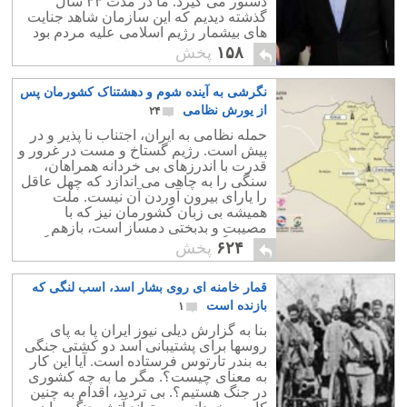
دستور می گیرد. ما در مدت ۳۳ سال
گذشته دیدیم که این سازمان شاهد جنایت
های بیشمار رژیم اسلامی علیه مردم بود
ولی کاری انجام نداد، و یا از پیش نبرد.
۱۵۸
پخش
نگرشی به آینده شوم و دهشتناک کشورمان پس
از یورش نظامی
۲۴
حمله نظامی به ایران، اجتناب نا پذیر و در
پیش است. رژیم گستاخ و مست در غرور و
قدرت با اندرزهای بی خردانه همراهان،
سنگی را به چاهی می اندازد که چهل عاقل
را یارای بیرون آوردن آن نیست. ملت
همیشه بی زبان کشورمان نیز که با
مصیبت و بدبختی دمساز است، بازهم
همانند گذشته، چاره را در تسلیم و بردگی
۶۲۴
پخش
خود می داند.
قمار خامنه ای روی بشار اسد، اسب لنگی که
بازنده است
۱
بنا به گزارش دیلی نیوز‪‬ ایران پا به پای
روسها برای پشتیبانی اسد دو کشتی جنگی
به بندر تارتوس فرستاده است. آیا این کار
به معنای چیست؟. مگر ما به چه کشوری
در جنگ هستیم؟. بی تردید، اقدام به چنین