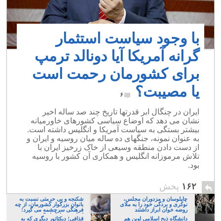
با وجود سیاست استثمار
گرانه آمریکا آیا دونالد ترمپ
برای کشورمان رحمت است
یا مصیبت؟
۶
ایران در چنگال ابر قدرتها تاریخ چند صد ساله اخیر
نشان می دهد که اوضاع سیاسی کشورهای خاورمیانه
بیشتر بستگی به سیاست آمریکا و انگلیس داشته است.
به عنوان نمونه، جنگهای ده ساله میان روسیه و ایران و
از دست دادن منطقه وسیعی از خاک زرخیز ایران با
تلاش مرموزانه انگلیس و همکاری آن کشور با روسیه
بود.
۱۶۲
پخش
چاپلوسان و مزدوران مجلس،
شکنجه و بی حرمتی نسبت به
نوکری و بردگی خود را به ملای
بانوان بزرگوار کشورمان، از چه
روضه خوان ابراز داشتند
فرهنگی سرچشمه می گیرد؛
ایرانی، و یا تازیان؟
دانشگاه ذبح اسلامی اوین هم
قذافی؛ دیکتاتور دیگری که به