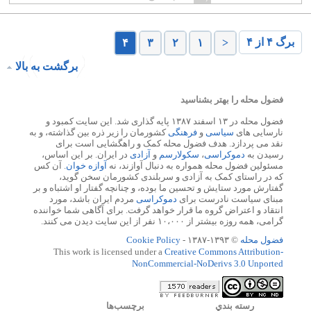
به سازش وسازندگی می پرداختند. این […]
برگ ۴ از ۴
۴
۳
۲
۱
<
برگشت به بالا
فضول محله را بهتر بشناسید
فضول محله در ۱۳ اسفند ۱۳۸۷ پایه گذاری شد. این سایت کمبود و
نارسایی های
سیاسی
و
فرهنگی
کشورمان را زیر ذره بین گذاشته، و به
نقد می پردازد. هدف فضول محله کمک و راهگشایی است برای
رسیدن به
دموکراسی
،
سکولارسم
و
آزادی
در ایران. بر این اساس،
مسئولین فضول محله همواره به دنبال آوازند، نه
آوازه خوان
. آن کس
که در راستای کمک به آزادی و سربلندی کشورمان سخن گوید،
گفتارش مورد ستایش و تحسین ما بوده، و چنانچه گفتار او اشتباه و بر
مبنای سیاست نادرست برای
دموکراسی
مردم ایران باشد، مورد
انتقاد و اعتراض گروه ما قرار خواهد گرفت. برای آگاهی شما خواننده
گرامی، همه روزه بیشتر از ۱۰،۰۰۰ نفر از این سایت دیدن می کنند.
فضول محله
© ۱۳۹۳-۱۳۸۷ -
Cookie Policy
This work is licensed under a
Creative Commons Attribution-
NonCommercial-NoDerivs 3.0 Unported
رسته بندي
برچسب‌ها