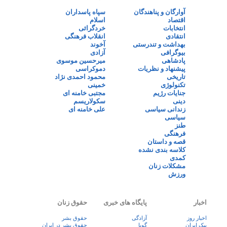
آوارگان و پناهندگان
سپاه پاسداران
اقتصاد
اسلام
انتخابات
خردگرائی
انتقادی
انقلاب فرهنگی
بهداشت و تندرستی
آخوند
بیوگرافی
آزادی
پادشاهی
میرحسین موسوی
پیشنهاد و نظریات
دموکراسی
تاریخی
محمود احمدی نژاد
تکنولوژی
خمینی
جنایات رژیم
مجتبی خامنه ای
دینی
سکولاریسم
زندانی سیاسی
علی خامنه ای
سیاسی
طنز
فرهنگی
قصه و داستان
کلاسه بندی نشده
کمدی
مشکلات زنان
ورزش
اخبار
پایگاه های خبری
حقوق زنان
اخبار روز
آزادگی
حقوق بشر
پيک ايران
گویا
حقوق بشر در ایران