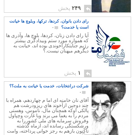
۲۴۹
پخش
رای دادن بانوان، کردها، ترکها، وبلوچ ها خیانت
است یا خدمت؟
۰
آیا رای دادن زنان، کردها، بلوچ ها، وآذری ها
که همواره مورد ستم وبیدادگری بیشتر
رژیم جنایتکارآخوندی بوده اند، خیانت به
دیگرهم میهنان نیست.؟
۱
پخش
شرکت درانتخابات، خدمت یا خیانت به ملت؟؟
۰
آقای نان خامنه ای اما م چهاردهم، همراه با
چند دوجین ازآخوند های ریزودرشت هم
پالکی اوکه همچنان مال، ناموس، وهستی
مردم را به یغما می برند وبا غارت وچپاول
وفروش سرمایه های ملی کشوررا به
ورشکستگی رسانده اند، ازماه گذشته
تاکنون بازهم به رجز خوانی پرداخته، وامت