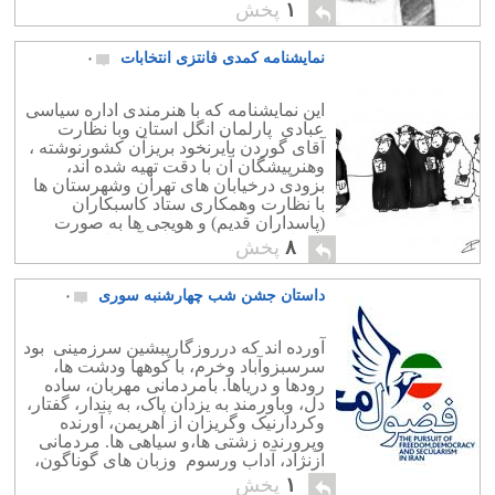
نا آگاه وبی سواد را به شرکت […]
۱
پخش
نمایشنامه کمدی فانتزی انتخابات
۰
این نمایشنامه که با هنرمندی اداره سیاسی
عبادی پارلمان انگل استان وبا نظارت
آقای گوردن بایرنخود بریزآن کشورنوشته ،
وهنرپیشگان آن با دقت تهیه شده اند،
بزودی درخیابان های تهران وشهرستان ها
با نظارت وهمکاری ستاد کاسبکاران
(پاسداران قدیم) و هویجی ها به صورت
سرباز بروی صحنه خواهد آمد. اجراء
۸
پخش
کنندگان این نمایشنامه وبه ترتیب […]
داستان جشن شب چهارشنبه سوری
۰
آورده اند که درروزگارپبشین سرزمینی بود
سرسبزوآباد وخرم، با کوهها ودشت ها،
رودها و دریاها. بامردمانی مهربان، ساده
دل، وباورمند به یزدان پاک، به پندار، گفتار،
وکردارنیک وگریزان از اهریمن، آورنده
وپرورنده زشتی ها،و سیاهی ها. مردمانی
ازنژاد، آداب ورسوم وزبان های گوناگون،
اززردشتی، کلیمی، وترسائی که در کنارهم
۱
پخش