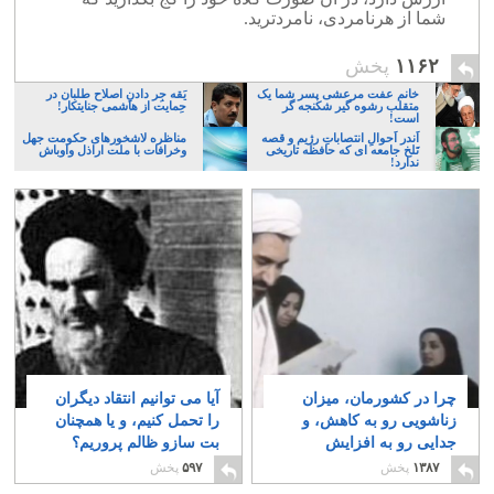
شما از هرنامردی، نامردترید.
۱۱۶۲
پخش
خانم عفت مرعشی پسر شما یک
یَقه جِر دادنِ اصلاح طلبان در
متقلب رشوه گیر شکنجه گر
حِمایت از هاشمی جنایتکار!
است!
اَندر اَحوالِ انتصاباتِ رژیم و قصه
مناظره لاشخورهای حکومت جهل
تَلخ جامعه ای که حافظه تاریخی
وخرافات با ملت اراذل واوباش
ندارد!
چرا در کشورمان، میزان
آیا می توانیم انتقاد دیگران
زناشویی رو به کاهش، و
را تحمل کنیم، و یا همچنان
جدایی رو به افزایش
بت سازو ظالم پروریم؟
است؟
۲۱
۴
۱۳۸۷
پخش
۵۹۷
پخش