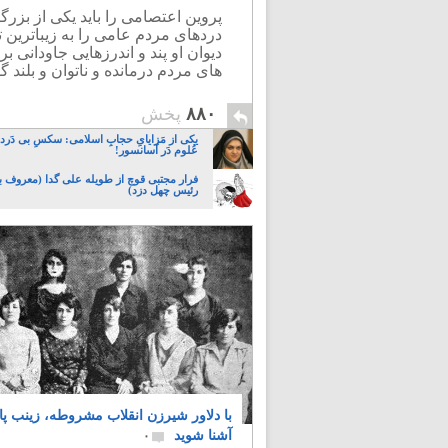
پروین اعتصامی را باید یکی از بزرگت
دردهای مردم عامی را به زیباترین
دیوان او پند و اندرزهایی جاودانی 
های مردم درمانده و ناتوان و بلند
۸۸۰
پخش
یکی از مَزایایِ حجابِ اسلامی: سکسِ بی دَردسَ
عُلوم دَر آسانسور!
فرار مجتبی قوچ از طویله علی گدا (معروف به
رئیس چهل دزد)
با دلاور شیرزن انقلاب مشروطه، زینب پا
آشنا شوید
۰