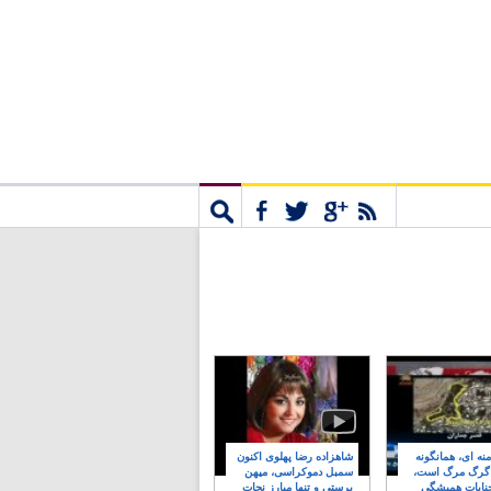
مشترک
جستجو
نه ای، همانگونه
شاهزاده رضا پهلوی اکنون
 گرگ مرگ است،
سمبل دموکراسی، میهن
نایات همیشگی
پرستی و تنها مبارز نجات