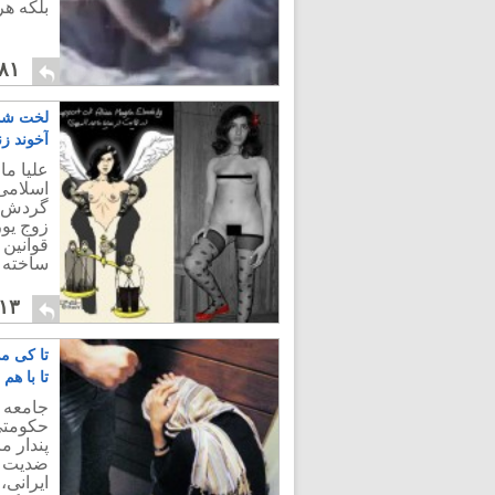
بلکه ه
۸۱
لخت شدن
آخوند ز
علیا م
اسلامی 
گردش می
زوج یور
قوانین 
ساخته ا
۱۳
تا کی می
تا با هم
جامعه م
حکومتی
پندار م
ضدیت به
ایرانی،