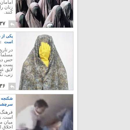
امامان 
زنان ر
کنند.
۳۷
یکی از د
است
در تاری
مسلمان
حس دیگ
پست و ن
لایق عش
زنی، ن
۳۶
شکنجه و
سرچشمه 
فرهنگ ا
است. زن
میان مر
اخلاق ا