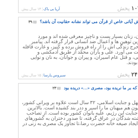
۱۰
پخش
آریا بی باک
|
۱۴ سال پیش
نش آیاتی خاص از قرآن می تواند نشانه حقانیت آن باشد؟
۳۹
، زنان بسیار پست و ناچیز معرفی شده اند و مورد
ن توهین ها و اعمال ضد انسانی قرار گرفته اند. پیامبر
رج زندگی اش را از راه فروش برده و کنیز، و غارت قافله
ت می آورد. علی و یاران محمّد از طریق آدمکشی و
، و قتل عام اسیران، و پیران و جوانان، به نان و نوایی
ودند.
۲۴
پخش
سیروس پارسا
|
۱۵ سال پیش
ه بر ما نریده بود، مصری «…» دریده بود
۲۳
رژیم جهل و جنایت اسلامی، ۳۲ سال است علاوه بر ویرانی کشور،
یلیون هم میهنان ما را اسیر و ددر بند کشیده است. بالاترین
نایت این رژیم، علیه بانوان کشور بوده است. از تصاحب
شته شدگان در عراق گرفته، تا صدور دختران به کشورهای
ایجاد صیغه خانه حضرت رضا،تا تجاوز یک مصری به زنی در