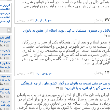
همگی دال بر این واقعیت است. در اسلام قوانین شریعه
ا پست و بی ارزش می خوانند و به ماهیت زن توهین می
گزارش تصو
افغانستان 
خواب خوش و
امکان پذی
۳۷
پخش
سهراب ارژنگ
|
۱۴ سال پیش
گوشت قرم
لایل زن ستیزی مسلمانان، تُهی بودن اسلام از عشق به بانوان
۲۴
آقای خامن
خ صدر اسلام و بعد از آن، هیچگاه یکی از سران و بزرگان
سزای جنای
۸ نظر و ۱۸۰ پخش
 نسبت به زن، جز شهوت و هوس و احساسات جنسی،
ری نداشته است. در اسلام ناب محمدی، زنان به قدری
بازهم سقو
اچیز شمرده شده اند که مردان مسلمان، بانوان را حتی
به مردم ای
۴ نظر و ۹۷ پخش
ق ورزیدن نمی دانند؛ چرا که نگاه مردان مسلمان به هر
گاهی ابزاری است.
تا بانوان
رژیم ضدای
۸ نظر و ۸۹ پخش
۱۴
پخش
سیروس پارسا
|
۱۴ سال پیش
هم میهنان
رژیم تازی 
 بی حرمتی نسبت به بانوان بزرگوار کشورمان، از چه فرهنگی
۸ نظر و ۲۱۹ پخش
می گیرد؛ ایرانی، و یا تازیان؟
۳۹
زلزله زدگا
یران باستان مالامال از احترام و مهرورزی نسبت به بانوان
۷ نظر و ۲۱۰ پخش
ان در هرسن و سال مقام و جایگاهی والا و پراز احترام در
خاورمیانه
دان داشتند. ولی اسلام که دین تجاوز، زورگویی، فساد
ولی فقیه د
نسانی و زن ستیز است تا کنون نه تنها زنان را نادیده گرفته،
۶ نظر و ۱۵۷ پخش