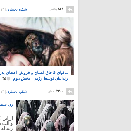
۸۴۶
پخش
شکوه بختیاری
|
۱۳ سال پیش
مافیای قاچاق انسان و فروش اعضای بدن
زندانیان توسط رژیم – بخش دوم
۳۵
۲۴۰۰
پخش
شکوه بختیاری
|
۱۳ سال پیش
زن ستیز
از این 
و آلت د
رساله ه