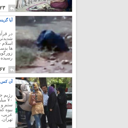
۲۳
آیا گزی
در قرآن
شدیدتری
اسلام خ
ها بدس
زورگویی
رسیده ب
۶۷
آن کس ک
۷۰ م
ستم و ج
بیوه ک
عربی، 
تهران.