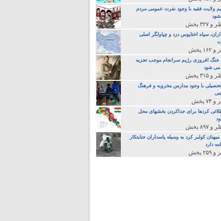
م ولایت فقیه با وجود نفرت عمومی مردم
 شود
اران، سپاه اختاپوس دزد و چپاولگر اصلی
ت
جنگ افروزی رژیم سرانجام موجب تجزیه
می شود
تحصیلی با وجود مدارس مخروبه و فرهنگ
نی
لائی کردها برای جداکردن بخشهای محل
د
یهنان کولبر کرد به وسیله پاسداران جنایتکار
مه دارد