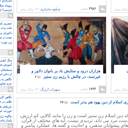
سربازانِ ا
۲۹۸۶
پخش
شکوه بختیاری
|
۱۳ سال پیش
مَردمی؟ (بَ
خنجری که 
ملت زدند
دلاوران ب
بودن در ت
ژن خوب! ت
سگ کشی، 
آموزش شکن
بیشتر
مسلمانان 
هزاران درود و ستایش باد بر بانوان دلاور و
از دختر ام
غیرتمند، در چالش با رژیم زن ستیز
۶
مسلمان ه
نگاهی به پ
جرم تجاوز
آویز شدند!
۱۷۶۴
پخش
سهراب ارژنگ
|
۱۳ سال پیش
نگاهی گذرا
ی اسلام از دین یهود هم بدتر است
طلبی در ج
۲۷
بازیکنان ف
خوردند، ام
که دین اسلام زن ستیز است و زن را مانند کالایی کم ارزش،
چگونه رژی
ست مرد می داند، تردیدی نیست. آیه های مختلف از قرآن،
پایدار ماند
ای پیشوایان مذهبی، و احادیث و گفته ها، عملکرد پیامبر و