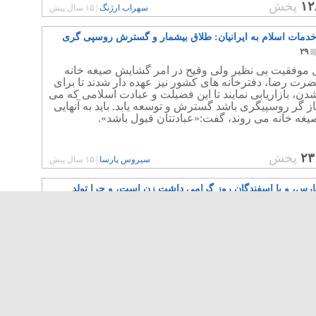
۱۲
پخش
سهراب ارژنگ
|
۱۵ سال پیش
خدمات اسلام به ایرانیان: طلاق بیشمار و گسترش روسپی گری
۲۹
ال موفقیت بی نظیر ولی وقیح در امر گشایش صیغه خانه
رت رضا، دفترخانه های کشور نیز عهده دار شدند تا برای
ن، بازاریابی نمایند تا این فضیلت و عبادت اسلامی که می
غاز گر روسپیگری باشد گسترش و توسعه یابد. باید به آنهایی
یغه خانه می روند، گفت:«عبادتتان قبول باشد».
۲۳
پخش
سیروس پارسا
|
۱۵ سال پیش
س، و یا اسفندگان روز گرامی داشت زن است، و چرا تولد
هرا؟
۳۳
ظر گرفتن تمام آیات ضد زن در قرآن، و احادیث و اعمال
 مسلمین علیه زنان، آیا نام گذاری تولد فاطمه زهرا به
وز زن، توهینی به فرهنگ و ملت ایران نیست؟. نامیدن روز
طمه زهرا به عنوان روز بانوان کشورمان، همانند آن است
هودی تولد یک سرکرده نازی را روز زنان بداند.
۳۲
پخش
سیروس پارسا
|
۱۵ سال پیش