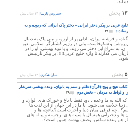
 اند.
۱۳
پخش
سیروس پارسا
|
۱۴ سال پیش
یج عربی بر پیکر دختر ایرانی – دختر پاک ایرانی که ربوده و به
ساندند
۲۸
گناه، و فرشته ایران، بادلی پر از آرزو، و نیتی پاک به دنبال
ای روشن و شکوفاست. ولی در رژیم کشتارگر اسلامی، دیو
ن، به سراغ این دختر می روند، و با نوید بهشتی، او را در
یان می گذارند تا واژه خلیج عربی!!!!! بر پیکر نازنینش
شود.
۵
پخش
سارا شکری
|
۱۴ سال پیش
تاب هیچ و پوچ (قرآن) ظلم و ستم به بانوان، وعده بهشتی سرشار
و لواط به مردان – بخش دوم
۲۹
ه الله به ما وعده داده، فقط با باغ و خوراک های الوان، و
زیبا خلاصه می شود. آیا ما در این جهان از این لذت ها
م؟ا. چه فرقی میان دنیا و آخرت است؟.باغچه ها و
 ها و دخترانی همسال با سینه های برجسته و پیاله های
باز هم وعده سکس. وصف بهشت همین است؟.