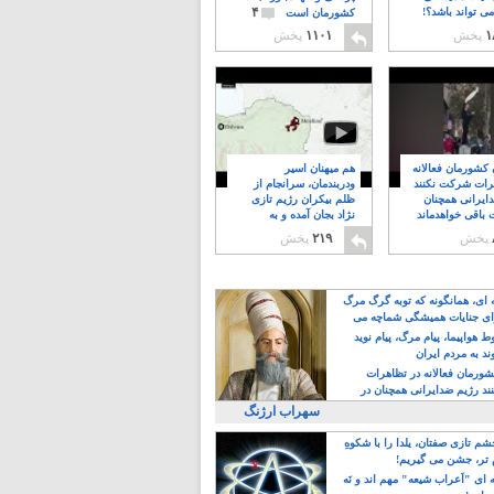
۴
ی تواند باشد؟!
کشورمان است
۱
پخش
۱۱۰۱
پخش
ن کشورمان فعالانه
هم میهنان اسیر
رات شرکت نکنند
ودربندمان، سرانجام از
ایرانی همچنان
ظلم بیکران رژیم تازی
 باقی خواهدماند
نژاد بجان آمده و به
۸
خبابانها ریختند
پخش
۲۱۹
پخش
ه ای، همانگونه که توبه گرگ مرگ
ی جنایات همیشگی شماچه می
!
 هواپیما، پیام مرگ، پیام نوید
د به مردم ایران
کشورمان فعالانه در تظاهرات
د رژیم ضدایرانی همچنان در
 خواهدماند
سهراب ارژنگ
م تازی صفتان، یلدا را با شکوهِ
 تر، جشن می گیریم!
 ای "اَعراب شیعه" مهم اند و نَه