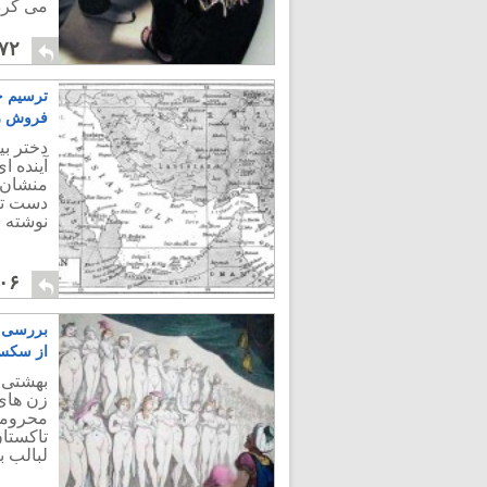
می کرده
۷۲
ترسیم خل
فروش ر
دختر بی
آینده 
منشان آ
دست تاز
نوشته 
۰۶
بررسی ک
از سکس 
بهشتی ک
زن های 
محرومی
تاکستان
لبالب 