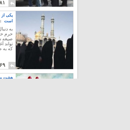
۸۱
یکی از 
است
به دنب
حرم حض
صیغه شد
تواند آ
که به ص
۶۹
هشت مار
فاطمه ز
فضول محله
با در ن
وحشیانه
عنوان ر
تولد فا
که یک ی
۲۵