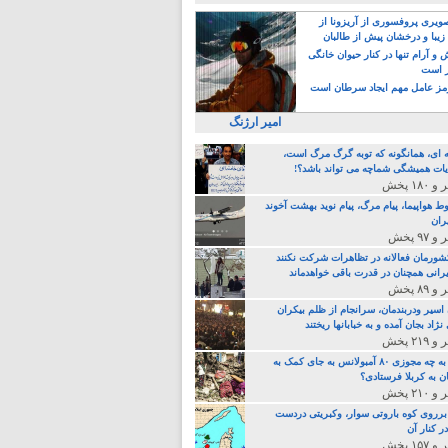
یری پروفسوری از آریزونا از
زیبا و درخشان پیش از طالبان
 آرام تنها در کنار حیوان خانگی
ر است
ز عامل مهم ایجاد سرطان است
امیر ارژنگ
ه ای، همانگونه که توبه گرگ مرگ است،
ات همیشگی شماچه می تواند باشد؟!
ط هواپیما، پیام مرگ، پیام نوید بهشت آخوند
ران
 کشورمان فعالانه در تظاهرات شرکت نکنند
رانی همچنان در قدرت باقی خواهدماند
 اسیر ودربندمان، سرانجام از ظلم بیکران
نژاد بجان آمده و به خبابانها ریختند
خامنه ای، به چه مجوزی ۸۰ آمبولانس به جای کمک به
ن به کربلا فرستادی؟
 برروی کوه باروتی سوار، وکبریتی دردست
ر کنار آن