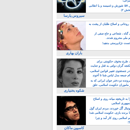
یرانی!
رویداد سال ۵۷؛ شورش و دَسیسه و یا انقلابی
خش ۲)
سیروس پارسا
روحانی و اصلاح طلبان از پشت به
ی گناه ، شجاعی و حاج صفی از
یم ملی محروم شدند.
ست نژادپرستی بدهید!
باران بهاری
طرح مخوف حکومتی برای
جه گران دولتی به قتل و جنایت
در جستجوی تغییر قوانین اسلامی،
ام جمعه مدل لباس شنا تا آخوند
مجنسگرا!
رونده دو دختر جوان ایرانی که به
 ماموران حکومت اسلامی، حلق
شکوه بختیاری
 به تاریخچه میانه روی و اصلاح
مهوری اسلامی
وتبال گًل خوردند، مردم ایران گول
ا برنده بازی، حکومت اسلامی شد!
م اسلامی روی کار آمد و چرا
؟!
کاسپین ماکان