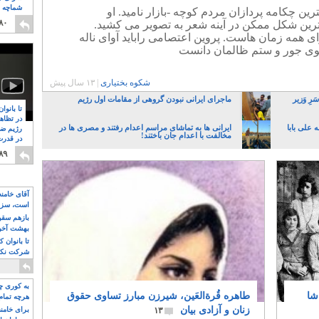
شماچه م
رین چکامه پردازان مردم کوچه -بازار نامید. او
۸
۸۰
 ترین شکل ممکن در آینه شعر به تصویر می کشید.
برای همه زمان هاست. پروین اعتصامی راباید آوای ناله
 گوی جور و ستم ظالمان دانست
شکوه بختیاری
|
۱۳ سال پیش
رِ وَزیر
ماجرای ایرانی نبودن گروهی از مقامات اول رژیم
تا بانوا
در تظاه
 علی بابا
ایرانی ها به تماشای مراسم اعدام رفتند و مصری ها در
رژیم ضد
مخالفت با اعدام جان باختند!
در قدرت
۸
۸۹
آقای خامن
است، سزا
تواند باشد؟
بازهم سقوط
بهشت آخون
تا بانوان 
شرکت نکنن
قدرت باقی
به کوری چش
شا
طاهره قُرةالعَین، شیرزن مبارز تساوی حقوق
هرچه تمام
زنان و آزادی بیان
۱۳
برای خامنه