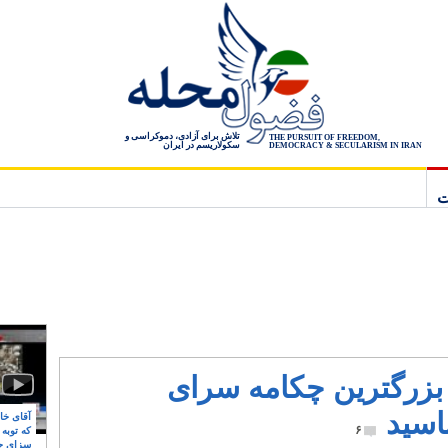
تلاش برای آزادی، دموکراسی و
THE PURSUIT OF FREEDOM,
سکولاریسم در ایران
DEMOCRACY & SECULARISM IN IRAN
ت
 بزرگترین چکامه سرای
اسید
آقای خام
۶
که توبه
سزای ج