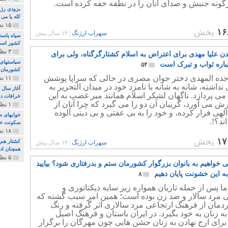
رگونه جنبش و صدای آنان را در نطفه خفه کرده است.
بزودی رژی
کله پا می
۱۵ نظر و ۳۲۷ پخش
۱۶
پخش
سهراب ارژنگ
|
۱۴ سال پیش
سپاه پاسد
کشور اس
۳ نظر و ۱۶۲ پخش
 علیا مهدی برای اعتراض به اسلام کشتارگرگناه، ولی برای
سیاستهای 
نباره ثواب و تبرک است
۵۴
کشورمان 
اجده المهدی دختر جوان مصری در حالی که سراپا پوشش
۱۱ نظر و ۳۱۵ پخش
نداشته، شانه به شانه با نامزد خود در میدان التحریر به
آغاز سال 
 پردازد. ناگهان لشکر اسلام همانند میر غضب به این
خرافات دی
ش می آورد، گریبان آن دو را می گیرد که چرا آنان از
۱ نظر و ۷۴ پخش
الهی فرار کرده، و خود را به بی عفتی و بی دینی آلوده
خوابهای ط
ند؟!.
سکونت خو
۱۸ نظر و ۸۹۷ پخش
۱۷
پخش
کشتار هم م
سهراب ارژنگ
|
۱۴ سال پیش
همچنان ادا
۵ نظر و ۲۵۹ پخش
 خواهیم به بانوان بزرگوار کشورمان ستم و بدرفتاری شود؟ بیایید
 به این خشونت پایان دهیم
۸
ا پس از حمله تازیان همواره زیر سایه دیکتاتوری و
 مرد سالار و ضد زن بوده است؛ همین امر سبب گشته که
ردمان از فرهنگ ارتجاعی مرد سالاری اثر گرفته و رنگ
 زنان به خود بگیرد. در ایران باستان و فرهنگ اصیل
 برای ارج نهادن به زنان جشن هایی چون مهرگان را برگزار