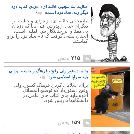
حکایت ملا مجتبی خائنه ای: «دزدی که به دزد
دیگر زند، شاه دزد است»
۸
ملامجتبی خائنه ای، از دزدی و جنایت بر
دیگران حتی از پدرش علی بابا که دزدان
بی همتا و ابر جنایتکار بین المللی است،
آنچنان پیشی گرفت که نام شاه دزد را براو
گذاشتند.
۲۱۵
پخش
بنا به دستور ولی وقیح، فرهنگ و جامعه ایرانی
باید سراپا اسلامی شود
۱
برای اسلامی کردن فرهنگ کشور، ولی
وقیح دستورداد که توضیح المسائل
آخوندهابه جای کتاب های علمی در
دانشگاهها تدریس شود.
۱۵۹
پخش