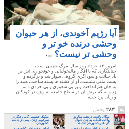
آیا رژیم آخوندی، از هر حیوان
وحشی درنده خو تر و
وحشی تر نیست؟
۸
امروز ۱۳ خرداد روز سال مرگ خمینی است.
جنایتکاری که با افکار مالیخولیایی و خونخواری اش بر
باد خیانت و سوداگری گروهی سوار شد و برگرده و
پشت ملتی نشست. او از کشته ها پشته ساخت، همه را
به جان هم انداخت و بر بی شعوری و بی خردی دامن
زد و به گسترش آن در سطح جامعه به ویژه در کودکان
و زنان پرداخت،
۲۸۳
پخش
سگان ولایت، درهفته سالروز
تفکیک جنسیتی گامی دیگر در
ولادت فاطمه به جان بانوان
سرکوبی زنان، نیمی از جامعه
گرانقدر کشورمان افتادند
کشورمان
یکی از مَزایایِ حجابِ اسلامی:
تجاوز به فرزندان کشورمان