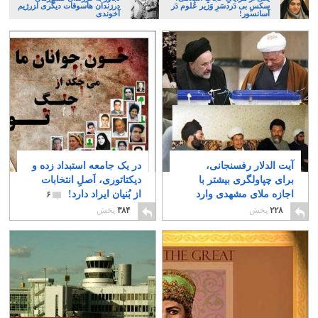
سکسِ بی دَردسَرِ وَزیر عُلوم دَر
درزندان هاسوقات دیگری ا‍زرژیم
آسانسور!
آخوندی
آیت الدلار رفسنجانی،
در یک جامعه استبداد زده و
برای چپاولگری بیشتر با
دیکتاتوری، اَصلِ انتخابات
اجازه ملای مشهدی وارد
از بُنیان ایراد دارد!
۶
گود می شود
۲
۲۲۸
پخش
۳۸۴
پخش