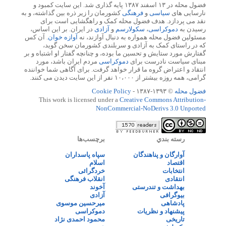
فضول محله در ۱۳ اسفند ۱۳۸۷ پایه گذاری شد. این سایت کمبود و
نارسایی های
سیاسی
و
فرهنگی
کشورمان را زیر ذره بین گذاشته، و به
نقد می پردازد. هدف فضول محله کمک و راهگشایی است برای
رسیدن به
دموکراسی
،
سکولارسم
و
آزادی
در ایران. بر این اساس،
مسئولین فضول محله همواره به دنبال آوازند، نه
آوازه خوان
. آن کس
که در راستای کمک به آزادی و سربلندی کشورمان سخن گوید،
گفتارش مورد ستایش و تحسین ما بوده، و چنانچه گفتار او اشتباه و بر
مبنای سیاست نادرست برای
دموکراسی
مردم ایران باشد، مورد
انتقاد و اعتراض گروه ما قرار خواهد گرفت. برای آگاهی شما خواننده
گرامی، همه روزه بیشتر از ۱۰،۰۰۰ نفر از این سایت دیدن می کنند.
فضول محله
© ۱۳۹۳-۱۳۸۷ -
Cookie Policy
This work is licensed under a
Creative Commons Attribution-
NonCommercial-NoDerivs 3.0 Unported
رسته بندي
برچسب‌ها
آوارگان و پناهندگان
سپاه پاسداران
اقتصاد
اسلام
انتخابات
خردگرائی
انتقادی
انقلاب فرهنگی
بهداشت و تندرستی
آخوند
بیوگرافی
آزادی
پادشاهی
میرحسین موسوی
پیشنهاد و نظریات
دموکراسی
تاریخی
محمود احمدی نژاد