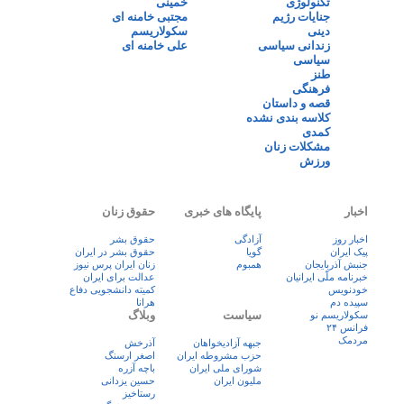
تکنولوژی
خمینی
جنایات رژیم
مجتبی خامنه ای
دینی
سکولاریسم
زندانی سیاسی
علی خامنه ای
سیاسی
طنز
فرهنگی
قصه و داستان
کلاسه بندی نشده
کمدی
مشکلات زنان
ورزش
اخبار
پایگاه های خبری
حقوق زنان
اخبار روز
آزادگی
حقوق بشر
پيک ايران
گویا
حقوق بشر در ایران
جنبش آذربایجان
همبوم
زنان ايران پرس نيوز
خبرنامه ملّی ایرانیان
عدالت برای ایران
خودنویس
کمیته دانشجویی دفاع
سپیده دم
هرانا
سیاست
وبلاگ
سکولاریسم نو
فرانس ۲۴
مردمک
جبهه آزادیخواهان
آذرخش
حزب مشروطه ایران
اصغر ارسنگ
شورای ملی ایران
باچه آزره
ملیون ایران
حسین یزدانی
رستاخیز