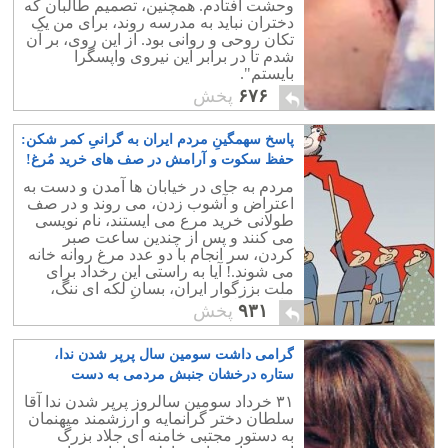
وحشت افتادم. همچنین، تصمیم طالبان که
دختران نباید به مدرسه روند، برای من یک
تکان روحی و روانی بود. از این روی، بر آن
شدم تا در برابر این نیروی واپسگرا
بایستم".
۶۷۶
پخش
پاسخ سهمگینِ مردم ایران به گرانیِ کمر شکن:
حفظ سکوت و آرامش در صف های خرید مُرغ!
۱۵
مردم به جای در خیابان ها آمدن و دست به
اعتراض و آشوب زدن، می روند و در صف
طولانی خرید مرع می ایستند، نام نویسی
می کنند و پس از چندین ساعت صبر
کردن، سر انجام با دو عدد مرغ روانه خانه
می شوند.! آیا به راستی این رخداد برای
ملت بززگوار ایران، بسان لکه ای ننگ،
مایه خجالت و سر افنکندگی نیست؟
۹۳۱
پخش
گرامی داشت سومین سال پرپر شدن ندا،
ستاره درخشان جنبش مردمی به دست
دژخیمان رژیم
۸
۳۱ خرداد سومین سالروز پرپر شدن ندا آقا
سلطان دختر گرانمایه و ارزشمند میهنمان
به دستور مجتبی خامنه ای جلاد بزرگ