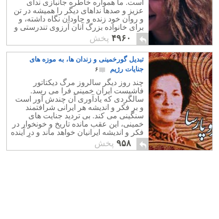
است. ما همواره خاطره جانبازی ندای
عزیز و صدها نداهای دیگر را همیشه در تن
و روان خود زنده و جاودان نگاه داشته، و
برای خانواده بزرگ آنان آرزوی تندرستی و
بردباری داریم.
۴۹۶۰
پخش
تبدیل گورخمینی و زندان ها، به موزه های
جنایات رژیم
۶
چند روز دیگر سالروز مرگ دیکتاتور
فاشیست ایران خمینی فرا می رسد.
سالگردی که یادآوری آن چندش آور است
و بر فکر و اندیشه هر ایرانی شرافتمند
سنگینی می کند. بی تردید جنایت های
خمینی، این عقب مانده تاریخ و خونخوار در
فکر و اندیشه ایرانیان خواهد ماند و در آینده
موضوع کتاب، فیلم، و برنامه های دیگر
۹۵۸
پخش
خواهد بود.