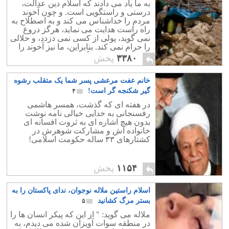
به ما یاد می دادند که اسلام دین عدالت،
درستی و راستگویی است. و چون آخوند
مردم را خداشناس می کند و به اصطلاح به
راه راست هدایت می نماید، هرگز دروغ
نمی گوید، پولی از کسی نمی دزدد، و حلالی
را حرام نمی کند. بنابراین، ما نیز آخوند را
مظهر پاکی و راستگویی دانستیم.
۳۳۸۰
پخش
خانم عفت مرعشی پسر شما یک متقلب رشوه
گیر شکنجه گر است!
۴
در هفته ای که گذشت، همسر هاشمی
رفسنجانی به خدایی خیالی نامه نوشت
بدون هیچ اشاره ای به ثروت افسانه ای
خانواده اش و مشارکت شوهرش در
کشتارهای ۳۳ ساله حکومت اسلامی!
۱۱۵۴
پخش
اسلام راستین ملاله نوجوان، ندای پاکستان را به
بستر مرگ کشانید
۵
ملاله می گوید: " از این که پیکر انسان ها را
در منطقه سوات آویزان شده می دیدم، به