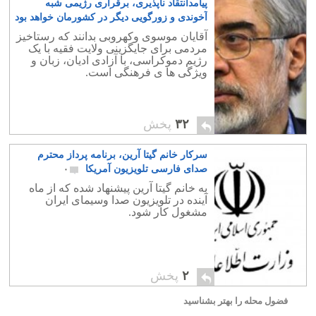
پیامدانتقاد ناپذیری، برقراری رژیمی شبه
آخوندی و زورگویی دیگر در کشورمان خواهد بود
۶
آقایان موسوی وکهروبی بدانند که رستاخیز
مردمی برای جایگزینی ولایت فقیه با یک
رژیم دموکراسی، با آزادی ادیان، زبان و
ویژگی ها ی فرهنگی است.
۳۲
پخش
سرکار خانم گیتا آرین، برنامه پرداز محترم
صدای فارسی تلویزیون آمریکا
۰
به خانم گیتا آرین پیشنهاد شده که از ماه
آینده در تلویزیون صدا وسیمای ایران
مشغول کار شود.
۲
پخش
فضول محله را بهتر بشناسید