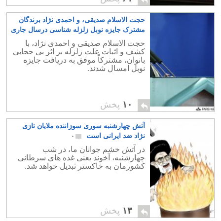
حجت الاسلام صدیقی، و احمدی نژاد برندگان
مشترک جایزه نوبل زلزله شناسی درسال جاری
۲
حجت الاسلام صدیقی و احمدی نژاد، با
کشف و اثبات علت زلزله بر اثر بی حجابی
بانوان، مشترکاً موفق به دریافت جایزه
نوبل امسال شدند.
۱۰
پخش
آتش چهارشنبه سوری سوزاننده ملایان تازی
نژاد ضد ایرانی است
۰
در آتش خشم جوانان ما، در شب
چهارشنبه، آخوند یعنی غده های سرطانی
کشورمان به خاکستر تبدیل خواهد شد.
۱۳
پخش