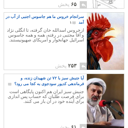
۶۵
پخش
سرانجام خروس ما هم جاسوس اجنبی از آب در
آمد
۱
ازخروس اسدالله خان گرفته، تا انگلی نژاد
و آقا مجتبی در رفته، همه و همه جاسوس
اسرائیل جهانخوار و آمریکای صهیونیستند.
۲۵۳
پخش
آیا جنبش سبز با ۷۲ تن شهیدان زنده، و
فرماندهی کدیور سودجوی به کجا می رود؟
۱۸
جنبش سبز ایران هم اکنون پایگاهی است
برای فرصت طلبان که حساب پس اندازی
برای آینده خود در آن باز می کنند.
۶۱
پخش