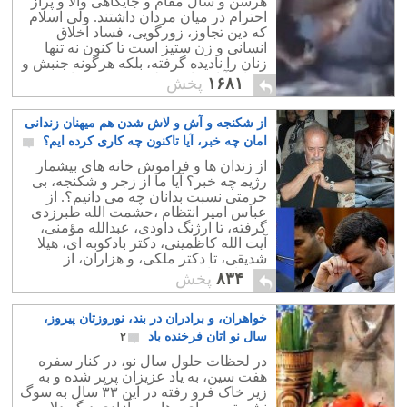
هرسن و سال مقام و جایگاهی والا و پراز
احترام در میان مردان داشتند. ولی اسلام
که دین تجاوز، زورگویی، فساد اخلاق
انسانی و زن ستیز است تا کنون نه تنها
زنان را نادیده گرفته، بلکه هرگونه جنبش و
صدای آنان را در نطفه خفه کرده است.
۱۶۸۱
پخش
از شکنجه و آش و لاش شدن هم میهنان زندانی
امان چه خبر، آیا تاکنون چه کاری کرده ایم؟
۵
از زندان ها و فراموش خانه های بیشمار
رژیم‍ چه خبر؟ آیا ما از زجر و شکنجه، بی
حرمتی نسبت بدانان چه می دانیم؟. از
عباس امیر انتظام ،حشمت الله طبرزدی
گرفته، تا ارژنگ داودی، عبدالله مؤمنی،
آیت الله کاظمینی، دکتر بادکوبه ای، هیلا
شدیقی، تا دکتر ملکی، و هزاران، از
عزیزان ما در بند دژخیمان رژیم چه خبر؟.
۸۳۴
پخش
خواهران، و برادران در بند، نوروزتان پیروز،
سال نو اتان فرخنده باد
۲
در لحظات حلول سال نو، در کنار سفره
هفت سین، به یاد عزیزان پرپر شده و به
زیر خاک فرو رفته در این ۳۳ سال به سوگ