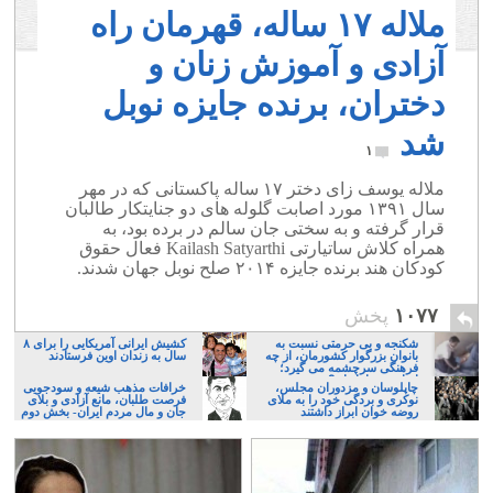
ملاله ۱۷ ساله، قهرمان راه
آزادی و آموزش زنان و
دختران، برنده جایزه نوبل
شد
۱
ملاله یوسف زای دختر ۱۷ ساله پاکستانی که در مهر
سال ۱۳۹۱ مورد اصابت گلوله های دو جنایتکار طالبان
قرار گرفته و به سختی جان سالم در برده بود، به
همراه کلاش ساتیارتی Kailash Satyarthi فعال حقوق
کودکان هند برنده جایزه ۲۰۱۴ صلح نوبل جهان شدند.
۱۰۷۷
پخش
شکنجه و بی حرمتی نسبت به
کشیش ایرانی آمریکایی را برای ۸
بانوان بزرگوار کشورمان، از چه
سال به زندان اوین فرستادند
فرهنگی سرچشمه می گیرد؛
ایرانی، و یا تازیان؟
چاپلوسان و مزدوران مجلس،
خرافات مذهب شیعه و سودجویی
نوکری و بردگی خود را به ملای
فرصت طلبان، مانع آزادی و بلای
روضه خوان ابراز داشتند
جان و مال مردم ایران- بخش دوم