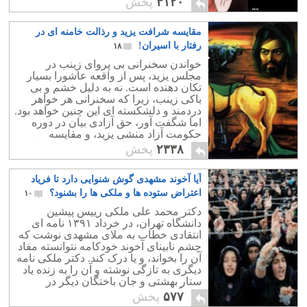
۳۱۲۰
پخش
مقایسه شرافت یزید و رذالت خامنه ای در
رفتار با اسیران!
۱۸
خواندن سخنرانی بی پروای زینب در
مجلس یزید، پس از واقعه عاشورا بسیار
تکان دهنده است. نه به دلیل خشم و بی
باکی زینب، زیرا که سخنرانی هر خواهر
دردمند و دلشکسته ای این چنین خواهد بود.
اما شگفت آور، حق آزادی بیان در دوره
حکومت آزاد منشی یزید، و مقایسه
شرافت او با سردمداران حکومت اسلامی
۲۳۳۸
پخش
ایران است!.
آیا آخوند مشهدی گوش شنوایی دارد تا فریاد
اعتراض ستوده ها و ملکی ها را بشنود؟
۱۰
دکتر محمد علی ملکی ريیس پیشین
دانشگاه تهران، در خرداد ۱۳۹۱ نامه ای
انتقادی خطاب به ملای مشهدی نوشت که
چشم نابینای آخوند خودکامه نتوانسته مفاد
آن را بخواند، و یا درک کند. دکتر ملکی نامه
دیگری به تازگی نوشته و آن را به زنده یاد
ستار بهشتی و جان باختگان دیگر در
ستمگاه اهریمن پیشکش و تقدیم نموده
۵۷۷
پخش
است.