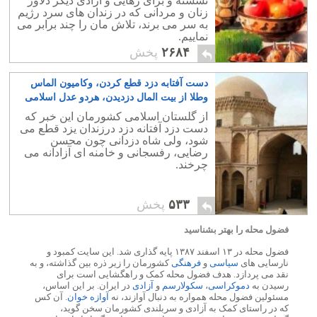
نشسته و برای رهایی و آزادی دیگر دلاور
زنان و مردانی که در زندان های سرد رژیم
به سر می برند، تلاش مان را چند برابر می
نماییم.
۲۶۸۴
پخش
دست آفتابه دزد قطع کردن، وکامیون الماس
وطلا از بیت المال دزدیدن، هردو عدل اسلامی
است
۷
از گلستان اسلامی کشورمان این خبر که
دست دزد آفتانه دزد درزندان یزد قطع می
شود، ولی شاه دزدانی چون محسن
رضایی، رفسجانی و خامنه ای آزادانه می
چرخند.
۵۳۳
پخش
فضول محله را بهتر بشناسید
فضول محله در ۱۳ اسفند ۱۳۸۷ پایه گذاری شد. این سایت کمبود و
نارسایی های
سیاسی
و
فرهنگی
کشورمان را زیر ذره بین گذاشته، و به
نقد می پردازد. هدف فضول محله کمک و راهگشایی است برای
رسیدن به
دموکراسی
،
سکولارسم
و
آزادی
در ایران. بر این اساس،
مسئولین فضول محله همواره به دنبال آوازند، نه
آوازه خوان
. آن کس
که در راستای کمک به آزادی و سربلندی کشورمان سخن گوید،