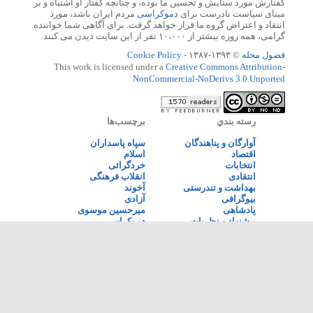
گفتارش مورد ستایش و تحسین ما بوده، و چنانچه گفتار او اشتباه و بر
مبنای سیاست نادرست برای
دموکراسی
مردم ایران باشد، مورد
انتقاد و اعتراض گروه ما قرار خواهد گرفت. برای آگاهی شما خواننده
گرامی، همه روزه بیشتر از ۱۰،۰۰۰ نفر از این سایت دیدن می کنند.
فضول محله
© ۱۳۹۳-۱۳۸۷ -
Cookie Policy
This work is licensed under a
Creative Commons Attribution-
NonCommercial-NoDerivs 3.0 Unported
رسته بندي
برچسب‌ها
آوارگان و پناهندگان
سپاه پاسداران
اقتصاد
اسلام
انتخابات
خردگرائی
انتقادی
انقلاب فرهنگی
بهداشت و تندرستی
آخوند
بیوگرافی
آزادی
پادشاهی
میرحسین موسوی
پیشنهاد و نظریات
دموکراسی
تاریخی
محمود احمدی نژاد
تکنولوژی
خمینی
جنایات رژیم
مجتبی خامنه ای
دینی
سکولاریسم
زندانی سیاسی
علی خامنه ای
سیاسی
طنز
فرهنگی