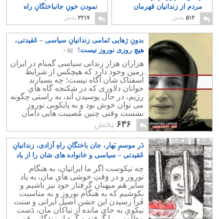
مردم از زندانیان قهرمان
نمودن خونِ جانباختگانِ راه
است و نه مزدوران و
آزادی است
۵
۵۱۲
پخش
۲۲۱۷
پخش
لاشخوران او!
۸
بدونِ رَهایی تَمامی زندانیانِ سیاسی – عَقیدتی،
هیچ روزی نوروز نیست!
۰
هزاران هزار زندانی سیاسی گمنام در ایران
زمین وجود دارد که هیچکس از شرایط
اسفناک شان آگاه نیست؛ چه بسیارند
جوانان دلاوری که در شکنجه گاه هایِ
رژیم، در حال پوسیدن اَند، به راستی چگونه
می توان خوش بود و به پایکوبی نوروز
نشست وقتی چنین مٌصیبت هایی دامان
بسیاری از خانواده های درمانده ایرانی را
۶۳۶
پخش
گرفته است؟
دَر موسمِ بَهار، جان باختگانِ راهِ آزادی، زندانیانِ
عَقیدتی – سیاسی و خانواده های شان را از یاد
نَبریم
۰
چه نیکوست اگر ما ایرانیان، به هنگام
نوروز و در وَقتِ خوشی هایِ مان، به یاد
سایر هَم میهنانِ گرفتار خود نیز باشیم و
بکوشیم که به هنگام نوروز و به مناسبت
فَرا رسیدن این جشن اصیل ایرانی و سنت
نیکویِ به جای مانده از نیاکان مان، دَست
مظلومی را گرفته و گره از زندگانی هَم