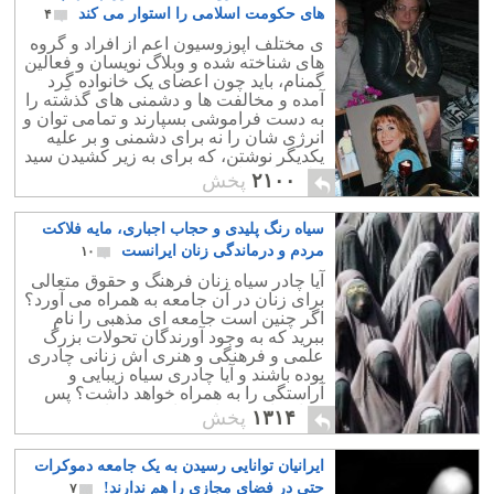
های حکومت اسلامی را استوار می کند
۴
ی مختلف اپوزوسیون اعم از افراد و گروه
های شناخته شده و وبلاگ نویسان و فعالین
گمنام، باید چون اعضای یک خانواده گِرد
آمده و مخالفت ها و دشمنی های گذشته را
به دست فراموشی بسپارند و تمامی توان و
انرژی شان را نه برای دشمنی و بر علیه
یکدیگر نوشتن، که برای به زیر کشیدن سید
علی خامنه ای به کار ببندند.
۲۱۰۰
پخش
سیاه رنگ پلیدی و حجاب اجباری، مایه فلاکت
مردم و درماندگی زنان ایرانست
۱۰
آیا چادر سیاه زنان فرهنگ و حقوق متعالی
برای زنان در آن جامعه به همراه می آورد؟
اگر چنین است جامعه ای مذهبی را نام
ببرید که به وجود آورندگان تحولات بزرگ
علمی و فرهنگی و هنری اش زنانی چادری
بوده باشند و آیا چادری سیاه زیبایی و
آراستگی را به همراه خواهد داشت؟ پس
چرا زیباترین زنان جهان بی حجاب هستند؟!
۱۳۱۴
پخش
ایرانیان توانایی رسیدن به یک جامعه دموکرات
حتی در فضای مجازی را هم ندارند!
۷