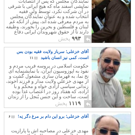
نمایندگان مجلس که پس از انتصابات
نمایشی اسفند ماه که هیچ ایرانی با شرفی
در آن شرکت نکرد، توسط ولی فقیه
انتخاب شده و به عنوان نمایندگان مجلس
به مردم معرفی شده اند، پیش از آنکه غم
لبنان و فلسطین و بحرین را بخورند، وظیفه
دارند تا از حقوق شهروندان ایرانی دفاع
کرده و در راستای آبادانی ایران زمین
۹۹۳
پخش
بکوشند.
آقای خزعلی؛ سرباز ولایت فقیه بودن بس
است، کمی نیز انسان باشید
۱۱
حکومت اسلامی در پروسه فریب مردم و
نفوذ به اپوزوسیون ایران، با نمایشنمایه ای
نخ نما، به قهرمان سازی مشغول گشت و
از مهدی خزعلی ولایت مدار و فرزند آخوند،
زندانی سیاسی آزادی خواه و محکم و با
اراده، که هفتاد روز در اعتصاب غذا بوده
است، ساخت و این جنس بُنجل را از زندان
آزاد کرده و به خورد ملت ایران داد.
۱۱۱۹
پخش
آقای خزعلی؛ برو این دام بر مرغ دگر نِه!
۶
مهدی خزعلی در مصاحبه اش با پارازیت