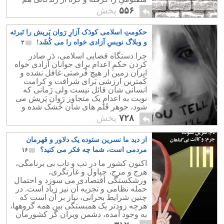
میهنی بگشاییم.
۵۵۶
پخش
حکومتِ اسلامی کودَک آزارِ رَوان پَریش را تَبرئه
و وبلاگ نویسِ آزادی خواه را می کُشَد!
۲
چرا دستگاه قضایی اسلامی، دَر صادر
کردن حکمِ اعدام برای جوانان آزادی خواه
ایران زمین از هیچ فُرصتی غافل نشده و
کَمترین ارزشی بَرای شرافت و کرامت
انسانی شان قائل نیست ولی زَمانی که
نوبت به اعدامِ یک متجاوز رَوان پَریش می
شود، جوهرِ قَلم های شان خُشک شده و
نیاز به تحقیق و بررسی بیشتر دارند؟
۷۲۸
پخش
از دید ما نسرین ستوده یک دلاور و قهرمان
مردمی است، شما چه فکر می کنید؟
۱۶
اکنون کشور ما در تب و تاب بی برنامگی،
هرج و مرج، چپاول و غارتگری،
ورشکستگی اقتصادی می سوزد و احتمال
حمله نظامی و تجزیه آن نیز زیاد است. در
چنین شرایط بحرانی، نیاز بر آن است که
هرچه زودتر یک همبستگی بین همه گروهها،
به وجود آمده، دشمن ویران گر کشورمان
را از خانه و کاشانه خود بیرون برانیم.