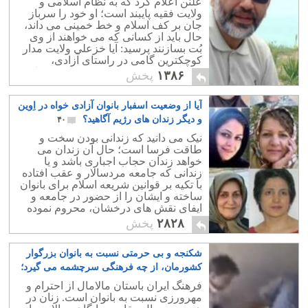
علنن اعلام کرد که به نظام اسلامی و
ولایت فقیه پایبند است؛ او خود را سرباز
جان بر کف اسلام و خط خمینی می داند،
حال باید از کسانی که می خواهند از وی
بُت بسازنند پرسید: آیا خزعلی ولایت مدار
کوچکترین گامی در راستای آزادی،
سکولاریسم و دموکراسی برداشته و یا
۱۳۸۶
پخش
خواهد برداشت؟
آیا از وضعیت اسفبار بانوان آزادی خواه در اِوین
و دیگر زندان های رژیم آگاهید؟
۴۰
نیک می دانید که زندانی بودن سخت و
طاقت فرسا است؛ حال آن زندان می
خواهد زندان حجاب اجباری باشد و یا
زندانی که جامعه مردسالار و عقب افتاده
با تکیه بر قوانین شریعه اسلام برای بانوان
ساخته و ایشان را از حضور در جامعه و
ایفای نقش های درخشان، محروم نموده
است.
۲۸۲۸
پخش
شکنجه و بی حرمتی نسبت به بانوان بزرگوار
کشورمان، از چه فرهنگی سرچشمه می گیرد؛
ایرانی، و یا تازیان؟
۳۹
فرهنگ ایران باستان مالامال از احترام و
مهرورزی نسبت به بانوان است. زنان در