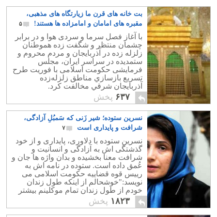
بت خانه های قرن ما زیارتگاه های مذهبی،
مقبره های امامان و امامزاده ها هستند!
۵
با آغاز فصل سرما و سردی هوا و در برابر
چشمان منتظر و شگفت زده هموطنان
زلزله زده در آذربایجان و مردم محروم و
ستمدیده در سراسر ایران، مجلس
فرمایشی حکومت اسلامی با فوريت طرح
تسريع بازسازي مناطق زلزله‌زده
آذربايجان شرقي مخالفت کرد.
۶۳۷
پخش
نسرین ستوده؛ شیر زَنی که سَمبُلِ آزادگی،
شرافت و پایداری است
۷
نسرین ستوده با دلاوری، پایداری و از خود
گذشتگی اش به آزادگی و انسانیت و
شرافت معنا بخشیده و بدان واژه ها جان و
عُمق داده است. ستوده در نامه اش به
رییس قوه قضاییه حکومت اسلامی می
نویسد:"خوشحالم از اینکه طول زندان
خودم از طول زندان تمام موکلینم بیشتر
است..."
۱۸۲۳
پخش