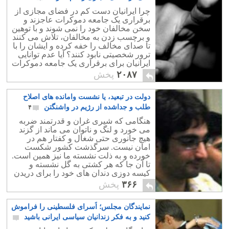
چرا ایرانیان دست کم در فضای مجازی از
برقراری یک جامعه دموکرات عاجزند و
سخن مخالفان خود را نمی شوند و با توهین
و برچسب زدن به مخالفان، تلاش می کنند
تا صدای مخالف را خفه کرده و ایشان را با
ترور شخصیتی نابود کنند؟ آیا عدم توانایی
ایرانیان برای برقراری یک جامعه دموکرات
مجازی نتیجه اعمال رژیم اسلامی است؟
۲۰۸۷
پخش
دولت در تبعید، یا نشست وامانده های اصلاح
طلب و جداشده از رژیم در واشنگتن
۴
هنگامی که شیری غران و قدرتمند ضربه
می خورد و لنگ و ناتوان می ماند از گزند
هیچ جانوری حتی شغال و کفتار هم در
امان نیست. سرگذشت کشور شکست
خورده و به ذلت نشسته ما نیز همین است.
تا آن جا که هر کشتی به گل نشسته و
کیسه دوزی دندان های خود را برای دریدن
و بلعیدن این کشور ناتوان تیز کرده است.
۳۶۶
پخش
نمایندگان مجلس؛ اُسرای فلسطینی را فراموش
کنید و به فکر زندانیان سیاسی ایرانی باشید
۳