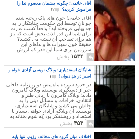
آقای خاتمی؛ چگونه چشمان معصوم ندا را
فراموش کردید؟
۱۲
آقای خاتمی! خون های پاک ریخته شده
جوانان توسط این حکومت جنایتکار را به
چه بهایی فروخته اید؟ واقعاً کسب قدرت
برای شما این قدر لذت بخش است که باز
هم برای تصاحب آن نقشه می کشید؟
حقیقتاً خون سهراب ها و نداهای این
سرزمین برای شما این قدر کم ارزش
است؟
۱۵۳۴
پخش
شایگان اسفندیاری؛ وبلاگ نویسی آزادی خواه و
اسیر دَر بندِ دیوان!
۱
در حدودِ سیزده ماهِ پیش دو روزنامه داخلی
خبر از دستگیری نویسنده وبلاگ گامرون
دادند؛ وبلاگ گامرون با زبانی طنز و
انتقادی، خرافات و مسائل دینی را به
چالش می کشید و شایگان اسفندیاری،
نویسنده آن وبلاگ، آزادی خواهی بسیار با
استعداد و روشنفکر بود که شوم بختانه به
چنگِ مزدوران ولایت در آمد.
۴۵۳
پخش
اختلاف میان گروه های مخالف رژیم، تنها پایه