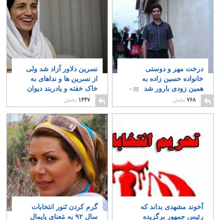
درخت مهر و دوستی
نسرین دلاور آزاد شد ولی
خانواده حسین زاده به
از نسرین ها و نداهای به
همین زودی بارور شد
خاک خفته و یادربند دیوان
۰
چه خبر؟
۱
۷۶۸
پخش
۱۴۴۷
پخش
آخوند مشهدی بداند که
گرم کردن تَنور انتخابات
رئیس جمهور برگزیده
سال ۹۲ به مَعنای پایمال