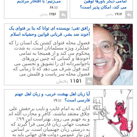
تمامی دیگر باورها توهین
می‌زنیم: با افتخار مرتدیم
می کند، امکان پذیر است؟
۶۸
۲۳
۱۹۱۷
پخش
۱۲۵۶
پخش
رافق تقی؛ نویسنده ای توانا که بنا بر فتوای یک
آخوند ضد بشر، قربانی قوانین وحشیانه اسلام
شد
۱۱
فضول محله فتوای کشتن یک انسان را که
عملکرد ویژه مسلمانان است، به شدت
محکوم می کند و از همینجا به تمامی
آخوندها و کسانی که چنین ترورهای
ناجوانمردانه ای را تشویق و تحسین می
کنند قول شرف می دهد که تا زمانی که
فضول محله سر پاست و قلمش می
چرخد، حتی برای لحظه ای هم یقه اسلام و
۱۱۵۱
پخش
مسلمین را رها نخواهد کرد.
آیا زبان اهل بهشت عربی، و زبان اهل جهنم
فارسی است؟
۱۹
آنان که به امام غایب و نایب برحقش علی
چلاق معتقد نباشند، کافر و محارب الله اند
و به جهنم می روند. بهتراست این ۹۹٪
جمعیت جهانی زبان فارسی فرا گیرند که
به درستی زبان جهنمیان است. بر اساس
این نیاز عمومی دولت های جهانی باید به