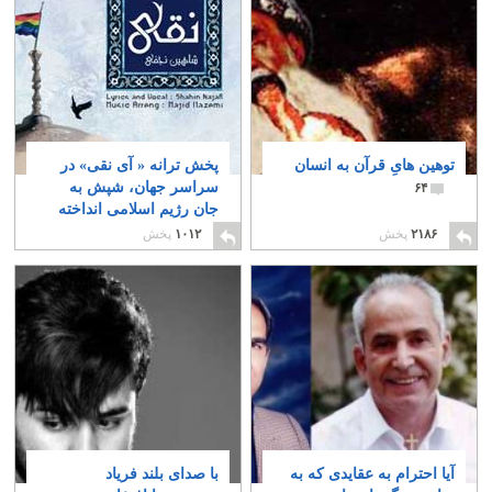
توهین هایِ قرآن به انسان
پخش ترانه « آی نقی» در
سراسر جهان، شپش به
۶۴
جان رژیم اسلامی انداخته
است
۱۸
۲۱۸۶
پخش
۱۰۱۲
پخش
آیا احترام به عقایدی که به
با صدای بلند فریاد