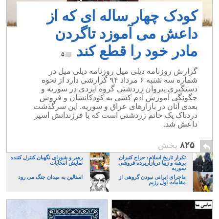
کودک چهار ساله ای که از
داعش می آموزد تاگردن
مادر خود را قطع کند
۵
گزارش روزنامه دیلی میل روزنامه دیلی میل در
شماره سه شنبه ۶ مرداد ۹۴ گزارشی دارد از نحوه
دستگیری پیروان زردشتی گروه ایزدی در سوریه و
چگونگی آموزش آدم کشی به کودکانشان و فروش
بعدی آنان در بازارهای عراق و سوریه. این سرگذشت
دردناک یک خانم زردشتی است که با فرزندانش اسیر
داعش شد.
۸۲۵
پخش
تکرار تاریخ اسلام: حراج کنیزان
رهبر و شورای نگهبان کنترل کننده
برهنه و زیبا دربازاربرده فروشی
نمایش انتخابات
سوریه
ماجرای ایرانی نبودن گروهی از
استالین به میدان جنگ می رود
مقامات اول رژیم