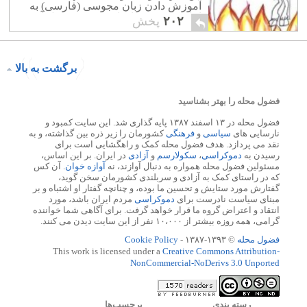
آموزش دادن زبان مجوسی (فارسی) به
اتباع کشورخود اقدام فوری به عمل آورند.
۲۰۲
پخش
برگشت به بالا
فضول محله را بهتر بشناسید
فضول محله در ۱۳ اسفند ۱۳۸۷ پایه گذاری شد. این سایت کمبود و
نارسایی های
سیاسی
و
فرهنگی
کشورمان را زیر ذره بین گذاشته، و به
نقد می پردازد. هدف فضول محله کمک و راهگشایی است برای
رسیدن به
دموکراسی
،
سکولارسم
و
آزادی
در ایران. بر این اساس،
مسئولین فضول محله همواره به دنبال آوازند، نه
آوازه خوان
. آن کس
که در راستای کمک به آزادی و سربلندی کشورمان سخن گوید،
گفتارش مورد ستایش و تحسین ما بوده، و چنانچه گفتار او اشتباه و بر
مبنای سیاست نادرست برای
دموکراسی
مردم ایران باشد، مورد
انتقاد و اعتراض گروه ما قرار خواهد گرفت. برای آگاهی شما خواننده
گرامی، همه روزه بیشتر از ۱۰،۰۰۰ نفر از این سایت دیدن می کنند.
فضول محله
© ۱۳۹۳-۱۳۸۷ -
Cookie Policy
This work is licensed under a
Creative Commons Attribution-
NonCommercial-NoDerivs 3.0 Unported
رسته بندي
برچسب‌ها