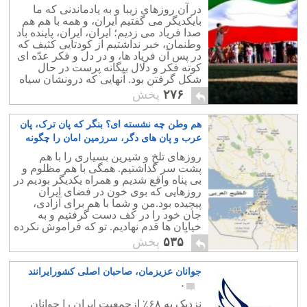
در آن روزهای زیبا و به یادماندنی که ما
بایکدیگر می گفتیم ایران، و همه با هم هم
صدا فریاد می زدیم؛ ایران، ایران، پاینده باد
وطنمان، خبر نداشتیم از کودتایی کثیف که
در پس آن فریاد ها، و در دل و فکر عدّه ای
کوته فکر و دلال بیگانه پرست در حال
شکل گرفتن بود. آنهایی که درونشان سیاه
بود،به ما ضربه زدند.
۲۷۶
پخش
هم وطن چه نشسته ای؟ بنگر که پان ترک، پان
عرب و پان های دگر، سرزمین امان را چگونه
پاره پاره می کنند
۱۱
روزهای تلخ و شیرین بسیاری را با هم
پشت سر گذاشتیم. همگی با هم مظلوم و
بی پناه واقع شدیم و همراه یکدیگر بودیم در
روزهایی که بوی خون در فضای ایران
پیچیده بود.من و شما با هم برای آزادی،
جان خود را در کف دست گرفتیم و به
خیابان ها قدم نهادیم. تو که فراموش نکرده
ای آن روزها را ای خواهر،ای برادر؟
۵۳۵
پخش
جوانان عزیزمان، صاحبان اصلی کشورایرانند
۰
نزدیک به ۶۸٪ ازجمعیت ایران را جوانان