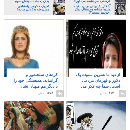
فرهنگی سرچشمه می گیرد؛
به زبان ساده – بخش سوم
ایرانی، و یا تازیان؟
آیا قتل یک بهائی در یزد دنباله
تَعریفِ حکومتِ پادشاهی
صدها جنایات وحشتناک دیگر
مشروطه به زَبانی ساده!
آخوندها نیست؟!
از دید ما نسرین ستوده یک
کردهای سلحشور و
دلاور و قهرمان مردمی
گرانمایه، همبستگی خود را
است، شما چه فکر می
با دیگر هم میهنان نشان
کنید؟
دادند
۴۱
۱۶
۳۱۲۰
پخش
۱۶۵۴
پخش