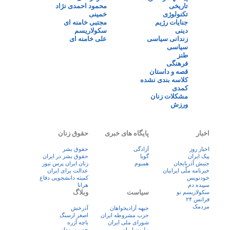
تاریخی
محمود احمدی نژاد
تکنولوژی
خمینی
جنایات رژیم
مجتبی خامنه ای
دینی
سکولاریسم
زندانی سیاسی
علی خامنه ای
سیاسی
طنز
فرهنگی
قصه و داستان
کلاسه بندی نشده
کمدی
مشکلات زنان
ورزش
اخبار
پایگاه های خبری
حقوق زنان
اخبار روز
آزادگی
حقوق بشر
پيک ايران
گویا
حقوق بشر در ایران
جنبش آذربایجان
همبوم
زنان ايران پرس نيوز
خبرنامه ملّی ایرانیان
عدالت برای ایران
خودنویس
کمیته دانشجویی دفاع
سپیده دم
هرانا
سیاست
وبلاگ
سکولاریسم نو
فرانس ۲۴
مردمک
جبهه آزادیخواهان
آذرخش
حزب مشروطه ایران
اصغر ارسنگ
شورای ملی ایران
باچه آزره
ملیون ایران
حسین یزدانی