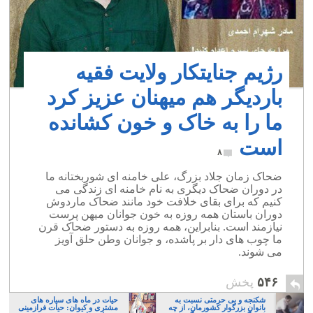
رژیم جنایتکار ولایت فقیه
باردیگر هم میهنان عزیز کرد
ما را به خاک و خون کشانده
است
۸
ضحاک زمان جلاد بزرگ، علی خامنه ای شوربختانه ما
در دوران ضحاک دیگری به نام خامنه ای زندگی می
کنیم که برای بقای خلافت خود مانند ضحاک ماردوش
دوران باستان همه روزه به خون جوانان میهن پرست
نیازمند است. بنابراین، همه روزه به دستور ضحاک قرن
ما چوب های دار بر پاشده، و جوانان وطن حلق آویز
می شوند.
۵۴۶
پخش
شکنجه و بی حرمتی نسبت به
حیات در ماه های سیاره های
بانوان بزرگوار کشورمان، از چه
مشتری و کیوان: حیات فرازمینی