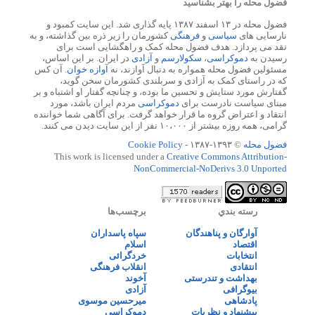
فضول محله را بهتر بشناسید
فضول محله در ۱۳ اسفند ۱۳۸۷ پایه گذاری شد. این سایت کمبود و
نارسایی های
سیاسی
و
فرهنگی
کشورمان را زیر ذره بین گذاشته، و به
نقد می پردازد. هدف فضول محله کمک و راهگشایی است برای
رسیدن به
دموکراسی
،
سکولارسم
و
آزادی
در ایران. بر این اساس،
مسئولین فضول محله همواره به دنبال آوازند، نه
آوازه خوان
. آن کس
که در راستای کمک به آزادی و سربلندی کشورمان سخن گوید،
گفتارش مورد ستایش و تحسین ما بوده، و چنانچه گفتار او اشتباه و بر
مبنای سیاست نادرست برای
دموکراسی
مردم ایران باشد، مورد
انتقاد و اعتراض گروه ما قرار خواهد گرفت. برای آگاهی شما خواننده
گرامی، همه روزه بیشتر از ۱۰،۰۰۰ نفر از این سایت دیدن می کنند.
فضول محله
© ۱۳۹۳-۱۳۸۷ -
Cookie Policy
This work is licensed under a
Creative Commons Attribution-
NonCommercial-NoDerivs 3.0 Unported
رسته بندي
برچسب‌ها
آوارگان و پناهندگان
سپاه پاسداران
اقتصاد
اسلام
انتخابات
خردگرائی
انتقادی
انقلاب فرهنگی
بهداشت و تندرستی
آخوند
بیوگرافی
آزادی
پادشاهی
میرحسین موسوی
پیشنهاد و نظریات
دموکراسی