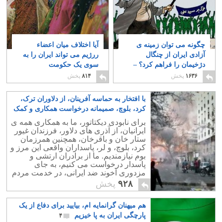
چگونه می توان زمینه ی
آیا اختلاف میان اعضاء
آزادی ایران از چنگال
ررژیم می تواند ایران را به
دژخیمان را فراهم کرد؟ –
سوی یک حکومت
بخش نخست
دیکتاتوری نظامی، یا
۸
۱۶۳۶
پخش
۸۱۴
پخش
نظامی – مذهبی سوق
دهد؟
۲۶
با افتخار به حماسه آفرینان، از دلاوران ترک،
کرد، بلوچ، صمیمانه درخواست همکاری و کمک
داریم
۳۰
برای نابودی دیکتاتور، ما به همکاری همه ی
ایرانیان، از آذری های دلاور، فرزندان غیور
ستار خان و باقرخان، همچنین همرزمان
کرد، بلوچ، و لر، پاسداران واقعی این مرز و
بوم نیازمندیم. ما از برادران ارتشی و
پاسدار درخواست می کنیم، به جای
مزدوری آخوند ضد ایرانی، در خدمت مردم
شرافتمند ایران باشند.
۹۲۸
پخش
هم میهنان گرانمایه ام، بیایید برای دفاع از یک
پارچگی ایران به پا خیزیم
۴