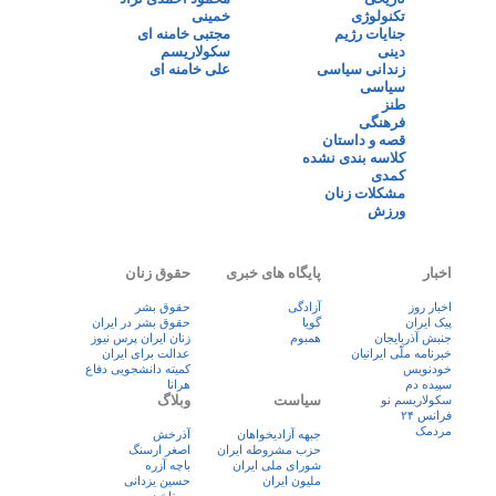
تکنولوژی
خمینی
جنایات رژیم
مجتبی خامنه ای
دینی
سکولاریسم
زندانی سیاسی
علی خامنه ای
سیاسی
طنز
فرهنگی
قصه و داستان
کلاسه بندی نشده
کمدی
مشکلات زنان
ورزش
اخبار
پایگاه های خبری
حقوق زنان
اخبار روز
آزادگی
حقوق بشر
پيک ايران
گویا
حقوق بشر در ایران
جنبش آذربایجان
همبوم
زنان ايران پرس نيوز
خبرنامه ملّی ایرانیان
عدالت برای ایران
خودنویس
کمیته دانشجویی دفاع
سپیده دم
هرانا
سیاست
وبلاگ
سکولاریسم نو
فرانس ۲۴
مردمک
جبهه آزادیخواهان
آذرخش
حزب مشروطه ایران
اصغر ارسنگ
شورای ملی ایران
باچه آزره
ملیون ایران
حسین یزدانی