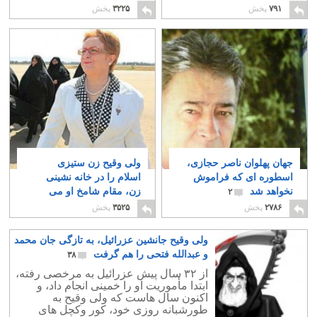
تولد فاطمه زهرا؟
۳۳
۷
۷۹۱
پخش
۳۲۲۵
پخش
جهان پهلوان ناصر حجازی،
ولی وقیح زن ستیزی
اسطوره ای که فراموش
اسلام را در خانه نشینی
نخواهد شد
زن، مقام شامخ او می
۲
داند
۵۱
۲۷۸۶
پخش
۳۵۲۵
پخش
ولی وقیح جانشین عزرائیل، به تازگی جان محمد
و عبدالله فتحی را هم گرفت
۳۸
از ۳۲ سال پیش عزرائیل به مرخصی رفته،
ابتدا مأموریت او را خمینی انجام داد، و
اکنون سال هاست که ولی وقیح به
طورشبانه روزی خود، کور وکچل های