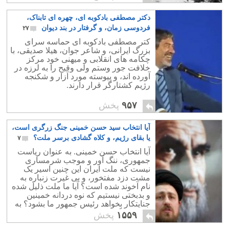
دکتر مصطفی بادکوبه ای، چهره ای تابناک،
فردوسی زمان، و گرفتار در بند دیوان
۲۷
کتر مصطفی بادکوبه ای حماسه سرای
بزرگ ایرانی، و شاعر جوان، هیلا صدیقی، با
چکامه های انقلابی و میهنی خود مرکز
خلافت جور وستم ولی وقیح را به لرزه در
آورده اند، و پیوسته مورد آزار و شکنجه
رژیم کشتارگر قرار دارند.
۹۵۷
پخش
آیا انتخاب سید حسن خمینی جنگ زرگری است،
یا بقای رژیم، و کلاه گشادی برسر ملت؟
۷
آیا انتخاب حسن خمینی. به عنوان ریاست
جمهوری، ننگ آور و موجب شرمساری
نیست که ملت ایران این چنین اسیر یک
مشت دزد مفتخور، و بی غیرت زنباره به
نام آخوند شده است؟ آیا ما ملت ذلیل شده
و بدبختی نیستیم که نوه دردانه خمینین
جنایتکار بخواهد رئیس جمهور ما بشود؟ به
راستی ننگ و نفرین بر ما که چنین خرد
۱۵۵۹
پخش
باخته ایم.