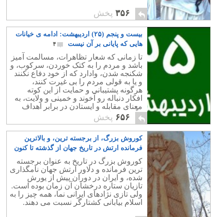
۳۵۶
پخش
بیست و پنجم (۲۵) اردیبهشت: ادامه ی خیانات
هایی که پایانی بر آن نیست
۴
تا زمانی که شعار تظاهرات، مسالمت آمیز
باشد و مردم را به کتک خوردن، سرکوب، و
شکنجه شدن، وادارد که از خود دفاع نکنند
و یا به قولی مردم را بی غیرت کنند،
هرگونه پشتیبانی و حمایت از این کوته
افکار دنباله رو آخوند و خمینی و ولایت، به
معنای مقابله و ایستادن در برابر اهداف
ملّی، و خیانت به مردم و کشور است.
۶۵۶
پخش
کوروش بزرگ، از برجسته ترین، و بالاترین
فرمانده ارتش در تاریخ جهان از گذشته تا کنون
۹۰
کوروش بزرگ در تاریخ به عنوان برجسته
ترین فرمانده و دلاور ارتش جهان نامگذاری
شده، و ایران در دوران پیش از یورش
تازیان ستاره درخشان آن زمان بوده است.
ولی تازی نژادهای ایرانی نما، همه چیز را به
اسلام بیابانی کشتارگر نسبت می دهند.