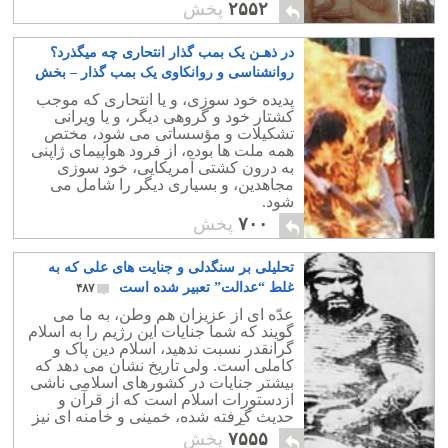
۲۵۵۲
پخش
در ذهـن یک بمب گذار انتحاری چه میگذرد؟
روانشناسی و روانکاوی یک بمب گذار – بخش
نخست
۱۰
پدیده خود سوزی، و یا انتحاری که موجب
کشتار خود و گروهی دیگر، و یا ویرانی
تشکیلات و مؤسساتی می شود، مختص
همه ملت ها بوده، از فرود هواپیمای ژاپنی
به درون کشتی آمریکایی، خود سوزی
مجاهدین، و بسیاری دیگر را شامل می
شود.
۷۰۰
پخش
تحلیلی بر سنگدلی و جنایت های علی که به
غلط “عدالت” تعبیر شده است
۴۸۷
عدّه ای از عزیزان هم وطن، به ما می
گویند که شما جنایات این رژیم را به اسلام
گرانقدر نسبت ندهید، اسلام دین پاک و
کاملی است. ولی تاریخ نشان می دهد که
بیشتر جنایات در کشورهای اسلامی ناشی
ازدستورات اسلام است که از قرآن و
حدیث گرفته شده، خمینی و خامنه ای نیز
تا کنون آن را به شدت اجراء کرده اند.
۷۵۵۵
پخش