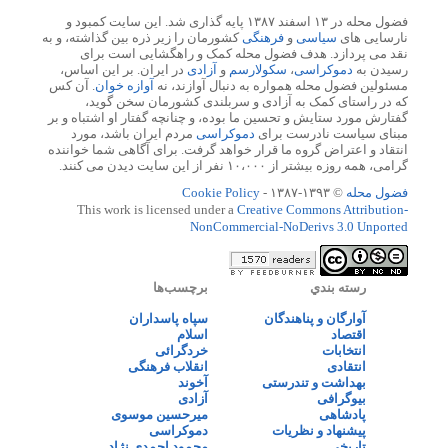
فضول محله در ۱۳ اسفند ۱۳۸۷ پایه گذاری شد. این سایت کمبود و
نارسایی های
سیاسی
و
فرهنگی
کشورمان را زیر ذره بین گذاشته، و به
نقد می پردازد. هدف فضول محله کمک و راهگشایی است برای
رسیدن به
دموکراسی
،
سکولارسم
و
آزادی
در ایران. بر این اساس،
مسئولین فضول محله همواره به دنبال آوازند، نه
آوازه خوان
. آن کس
که در راستای کمک به آزادی و سربلندی کشورمان سخن گوید،
گفتارش مورد ستایش و تحسین ما بوده، و چنانچه گفتار او اشتباه و بر
مبنای سیاست نادرست برای
دموکراسی
مردم ایران باشد، مورد
انتقاد و اعتراض گروه ما قرار خواهد گرفت. برای آگاهی شما خواننده
گرامی، همه روزه بیشتر از ۱۰،۰۰۰ نفر از این سایت دیدن می کنند.
فضول محله
© ۱۳۹۳-۱۳۸۷ -
Cookie Policy
This work is licensed under a
Creative Commons Attribution-
NonCommercial-NoDerivs 3.0 Unported
رسته بندي
برچسب‌ها
آوارگان و پناهندگان
سپاه پاسداران
اقتصاد
اسلام
انتخابات
خردگرائی
انتقادی
انقلاب فرهنگی
بهداشت و تندرستی
آخوند
بیوگرافی
آزادی
پادشاهی
میرحسین موسوی
پیشنهاد و نظریات
دموکراسی
تاریخی
محمود احمدی نژاد