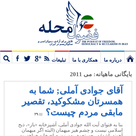
تلاش برای آزادی، دموکراسی و
THE PURSUIT OF FREEDOM,
سکولاریسم در ایران
DEMOCRACY & SECULARISM IN IRAN
درباره ما
همکاری با ما
تبلیغات
نخستین
مشترک
جستج
بایگانی ماهیانه:
می 2011
برگ
آقای جوادی آملی; شما به
همسرتان مشکوکید، تقصیر
مابقی مردم چیست؟
۲۹
بنا به فتوای آیت الله جوادی آملی، آشپزخانه «باز»، ذبح
اسلامی نیست و چشم هیز میهمان (البته اگر میهمان
آخوند باشد) در جستجوی بدن زن صاحبخانه خواهد بود.