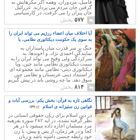
فامیل، مزدوران، وهمه اکر مکرهایش به
گرفتن جان مردم می پردازند. عزرائیل
جان پیران را می گرفت، در کارسیاسی
دخالت نداشت، ولی این عزرائیل همه کاره
۵۷۷
پخش
است.
آیا اختلاف میان اعضاء ررژیم می تواند ایران را
به سوی یک حکومت دیکتاتوری نظامی، یا
نظامی – مذهبی سوق دهد؟
۲۶
جنگ بر سر قدرت میان پاسداران به
نمایندگی احمدی نژاد، و آخوندها، به
سرکردگی ولی وقیح می تواند ایران را به
سمت دیکتاتوری نظامی مانند چین، ویا
دیکتاتوری دینی- نظامی مانند مجموعه ای
از استبداد دینی عربستان و نظامی چین
سوق دهد. ما چه روشی باید در پیش گیریم
تا از این دسیسه و طلسم پیش روی رهایی
۸۱۴
پخش
یابیم؟.
نگاهی تازه به قرآن: بخش یکم: بررسی آیات و
قوانین زن ستیزانه ی اسلام
۱۴۹
در دین اسلام برای زنان حقوقی انسانی در
نظر گرفته نشده، در آیه ۲۸۲ سوره بقرهبه
مرد مسلمان اجازه داده میشود تا در هر
کجا و در هر زمان، از پس و پیش، با زن
خود رابطه جنسی داشته باشد و زنان