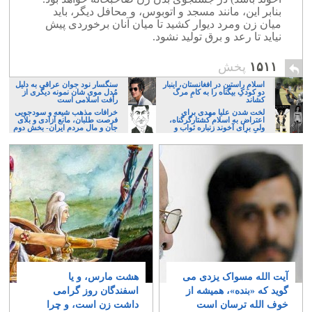
بنابر این، مانند مسجد و اتوبوس، و محافل دیگر، باید
میان زن ومرد دیوار کشید تا میان آنان برخوردی پیش
نیاید تا رعد و برق تولید نشود.
۱۵۱۱
پخش
اسلامِ راستین در افغانستان، اینبار
سنگسار نود جوان عراقی به دلیل
دو کودکِ بیگناه را به کامِ مرگ
مُدل موی شان نمونه دیگری از
کشاند
رأفت اسلامی است
لخت شدن علیا مهدی برای
خرافات مذهب شیعه و سودجویی
اعتراض به اسلام کشتارگرگناه،
فرصت طلبان، مانع آزادی و بلای
ولی برای آخوند زنباره ثواب و
جان و مال مردم ایران- بخش دوم
تبرک است
آیت الله مسواک یزدی می
هشت مارس، و یا
گوید که «بنده»، همیشه از
اسفندگان روز گرامی
خوف الله ترسان است
داشت زن است، و چرا