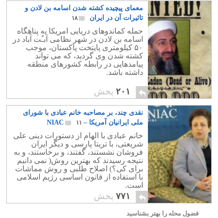
معمای پیچیده کشته شدن اسامه بن لادن و
تاثیرات آن در ایران
۱۸
حمله کماندوهای دریایی امریکا به پناهگاه
اسامه بن لادن در شهر نظامی آبـُت آباد در
۵۰ کیلومتری پایتخت پاکستان، موجب
کشته شدن وی گردید، که می تواند
پیامدهایی در رابطه کشورهای منطقه
داشته باشد.
۲۰۱
پخش
نقدی چند، بر مصاحبه خانم عبادی با شورای
ملی ایرانیان آمریکا – NIAC
۱۱
خانم عبادی با الهام از دستورات دینی علی
شریعتی، با تریتا پارسی و دیگر ایران
فروشان نشستند، گفتند، و برخاستند، و به
نتیجه رسیدند که بهترین روش( نمی دانیم
برای کی؟) اصلاح طلبی و روش مماشات
با استفاده از قانون اساسی رژیم اسلامی
است.
۷۷۱
پخش
فضول محله را بهتر بشناسید