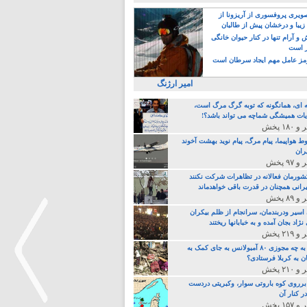
یری پروفسوری از آریزونا از
زیبا و درخشان پیش از طالبان
 آرام تنها در کنار حیوان خانگی
ر است
ز عامل مهم ایجاد سرطان است
امیر ارژنگ
ه ای، همانگونه که توبه گرگ مرگ است،
ات همیشگی شماچه می تواند باشد؟!
ط هواپیما، پیام مرگ، پیام نوید بهشت آخوند
ران
 کشورمان فعالانه در تظاهرات شرکت نکنند
رانی همچنان در قدرت باقی خواهدماند
 اسیر ودربندمان، سرانجام از ظلم بیکران
نژاد بجان آمده و به خبابانها ریختند
خامنه ای، به چه مجوزی ۸۰ آمبولانس به جای کمک به
ن به کربلا فرستادی؟
 برروی کوه باروتی سوار، وکبریتی دردست
ر کنار آن