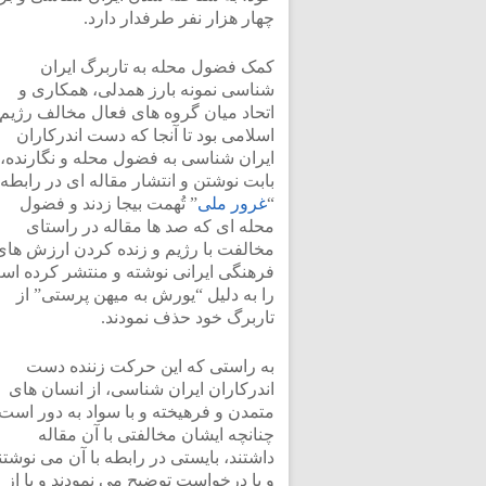
چهار هزار نفر طرفدار دارد.
کمک فضول محله به تاربرگ ایران
شناسی نمونه بارز همدلی، همکاری و
اتحاد میان گروه های فعال مخالف رژیم
اسلامی بود تا آنجا که دست اندرکاران
ایران شناسی به فضول محله و نگارنده،
بابت نوشتن و انتشار مقاله ای در رابطه ب
“
غرور ملی
” تُهمت بیجا زدند و فضول
محله ای که صد ها مقاله در راستای
مخالفت با رژیم و زنده کردن ارزش های
فرهنگی ایرانی نوشته و منتشر کرده ا
را به دلیل “یورش به میهن پرستی” از
تاربرگ خود حذف نمودند.
به راستی که این حرکت زننده دست
اندرکاران ایران شناسی، از انسان های
متمدن و فرهیخته و با سواد به دور است 
چنانچه ایشان مخالفتی با آن مقاله
داشتند، بایستی در رابطه با آن می نوشتن
و یا درخواست توضیح می نمودند و یا از