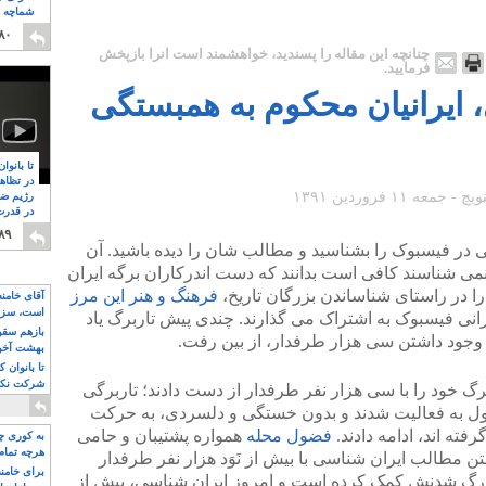
شماچه م
۸
۸۰
چنانچه این مقاله را پسندید، خواهشمند است آنرا بازپخش
فرمایید.
، ایرانیان محکوم به همبستگی
تا بانوا
در تظاه
رژیم ضد
در قدرت
۸
۸۹
ی در فیسبوک را بشناسید و مطالب شان را دیده باشید. آن
نمی شناسند کافی است بدانند که دست اندرکاران برگه ایران
در راستای شناساندن بزرگان تاریخ،
فرهنگ و هنر این مرز
آقای خامن
است، سزا
یرانی فیسبوک به اشتراک می گذارند. چندی پیش تاربرگ یاد
تواند باشد؟
بازهم سقوط
 وجود داشتن سی هزار طرفدار، از بین رفت.
بهشت آخون
تا بانوان 
شرکت نکنن
گ خود را با سی هزار نفر طرفدار از دست دادند؛ تاربرگی
قدرت باقی
غول به فعالیت شدند و بدون خستگی و دلسردی، به حرکت
ته اند، ادامه دادند.
فضول محله
همواره پشتیبان و حامی
به کوری چش
هرچه تمام
تن مطالب ایران شناسی با بیش از نَوَد هزار نفر طرفدار
برای خامنه
زرگ شدنش کمک کرده است و امروز ایران شناسی، بیش از