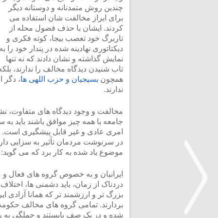
چندین روش متمدنانه و دوستانه دیگر
برای ابراز مخالفت شان استفاده می
کردند. ایشان با حذف فضول محله از
تاربرگ خود تعصب بیجا، کوته فکری و
دیکتاتوری نهادینه شده در پندار خود را به
نمایش گذاشته و نشان دادند که نه تنها
تاب شنیدن دیدگاه مخالف را ندارند، بلکه
همچون
بسیجیان و حزب اللهی ها
، دگر ا
ندارند.
مخالفت و وجود دیدگاه های متفاوت، نش
جامعه با همه چیز موافق باشند باید به
امری عادی و غیر قابل پیشگیری است. 
در سرنوشت مردمان تأثیر به سزایی دارد 
موضوع یاد شده به کار برد که می گوید: 
ایرانیان و به خصوص گروه های فعال و مخ
دردناک از زمان، باید دشمنی ها، اختل
بزرگ تر و ارزشمند تر که همانا آزادی ای
بردارند. تمامی گروه های مخالف حکوم
شده و در یک صف بایستند و جملگی به رژ