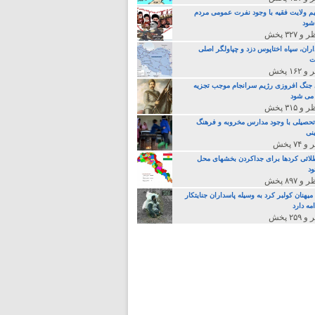
م ولایت فقیه با وجود نفرت عمومی مردم
 شود
>
اران، سپاه اختاپوس دزد و چپاولگر اصلی
ت
جنگ افروزی رژیم سرانجام موجب تجزیه
می شود
تحصیلی با وجود مدارس مخروبه و فرهنگ
نی
لائی کردها برای جداکردن بخشهای محل
د
یهنان کولبر کرد به وسیله پاسداران جنایتکار
مه دارد