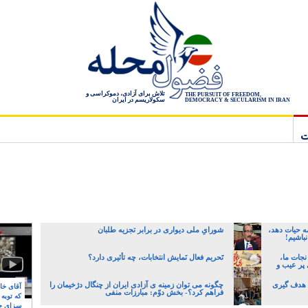
تلاش برای آزادی، دموکراسی و
THE PURSUIT OF FREEDOM,
سکولاریسم در ایران
DEMOCRACY & SECULARISM IN IRAN
ت
ه حیات دهد،
شورایِ ملی دیواری در برابر تجزیه طلبان
نباشیم!
نجات ما،
تَحریم فعال نَمایش انتخابات، چه تأثیری دارد؟
 پر عیب و
ی هدف گیری
چگونه می توان زمینه ی آزادی ایران از چنگال دژخیمان را
آقای خام
فراهم کرد؟- بخش دوّم: مبارزات منفی
که توبه
سزای ج