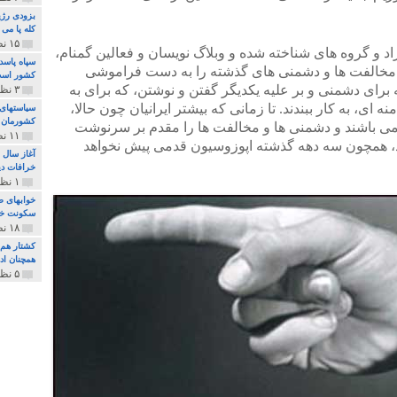
بزودی رژی
کله پا می
۱۵ نظر و ۳۲۷ پخش
اد و گروه های شناخته شده و وبلاگ نویسان و فعالین گمنام،
سپاه پاسد
 و مخالفت ها و دشمنی های گذشته را به دست فراموشی
کشور اس
ه برای دشمنی و بر علیه یکدیگر گفتن و نوشتن، که برای به
۳ نظر و ۱۶۲ پخش
ای، به کار ببندند. تا زمانی که بیشتر ایرانیان چون حالا،
سیاستهای 
کشورمان 
 باشند و دشمنی ها و مخالفت ها را مقدم بر سرنوشت
۱۱ نظر و ۳۱۵ پخش
د، همچون سه دهه گذشته اپوزوسیون قدمی پیش نخواهد
آغاز سال 
خرافات دی
۱ نظر و ۷۴ پخش
خوابهای ط
سکونت خو
۱۸ نظر و ۸۹۷ پخش
کشتار هم م
همچنان ادا
۵ نظر و ۲۵۹ پخش