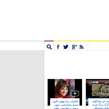
مشترک
جستجو
نه ای، همانگونه
شاهزاده رضا پهلوی اکنون
 گرگ مرگ است،
سمبل دموکراسی، میهن
نایات همیشگی
پرستی و تنها مبارز نجات