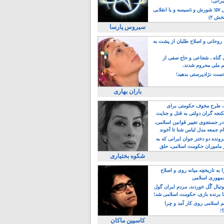
یرانی!
رویداد سال ۵۷؛ شورش و دَسیسه و یا انقلابی
خش ۲)
سیروس پارسا
روحانی و اصلاح طلبان از پشت به
ی گناه ، شجاعی و حاج صفی از
یم ملی محروم شدند.
ست نژادپرستی بدهید!
باران بهاری
طرح مخوف حکومتی برای
جه گران دولتی به قتل و جنایت
در جستجوی تغییر قوانین اسلامی،
ام جمعه مدل لباس شنا تا آخوند
مجنسگرا!
رونده دو دختر جوان ایرانی که به
 ماموران حکومت اسلامی، حلق
شکوه بختیاری
 به تاریخچه میانه روی و اصلاح
مهوری اسلامی
وتبال گًل خوردند، مردم ایران گول
ا برنده بازی، حکومت اسلامی شد!
م اسلامی روی کار آمد و چرا
؟!
کاسپین ماکان