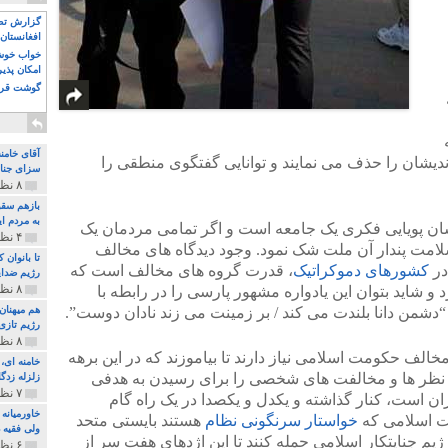
گزارش تصو
افغانستان 
خواب خوش و
امکان پذی
گوشت قرم
آقای خامن
ندیشان را حذف می نمایند و توانایی گفتگوی منطقی را
سزای جنای
۸ نظر و ۱۸۰ پخش
بازهم سقو
به مردم ای
ان پویایی فکری یک جامعه است و اگر تمامی مردمان یک
۴ نظر و ۹۷ پخش
 سلامت پندار آن ملت شک نمود. وجود دیدگاه های مخالف
تا بانوان
در
کشورهای دموکراتیک
، قدرت گروه های مخالف است که
رژیم ضدای
۸ نظر و ۸۹ پخش
و شاید بتوان این یادواره مشهور پارسی را در رابطه با
“دشمن دانا بلندت می کند / بر زمینت می زند نادان دوست”.
هم میهنان
رژیم تازی 
۸ نظر و ۲۱۹ پخش
الف حکومت اسلامی نیاز دارند تا بیاموزند که در این برهه
اف نظر ها و مخالفت های شخصی را برای رسیدن به هدفی
زلزله زدگا
۷ نظر و ۲۱۰ پخش
ران است، کنار گذاشته و یکدل و یکصدا در یک راه گام
خاورمیانه
ت اسلامی که
خواستار سرنگونی نظام
هستند بایستی متحد
ولی فقیه د
یم جنایتکار اسلامی حمله کنند تا این اژدهای هفت سر از
۶ نظر و ۱۵۷ پخش