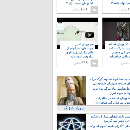
۴
ی تواند باشد؟!
کشورمان است
۱
پخش
۱۱۰۱
پخش
ن کشورمان فعالانه
هم میهنان اسیر
رات شرکت نکنند
ودربندمان، سرانجام از
ایرانی همچنان
ظلم بیکران رژیم تازی
 باقی خواهدماند
نژاد بجان آمده و به
۸
خبابانها ریختند
پخش
۲۱۹
پخش
ه ای، همانگونه که توبه گرگ مرگ
ی جنایات همیشگی شماچه می
!
 هواپیما، پیام مرگ، پیام نوید
د به مردم ایران
کشورمان فعالانه در تظاهرات
د رژیم ضدایرانی همچنان در
 خواهدماند
سهراب ارژنگ
م تازی صفتان، یلدا را با شکوهِ
 تر، جشن می گیریم!
 ای "اَعراب شیعه" مهم اند و نَه