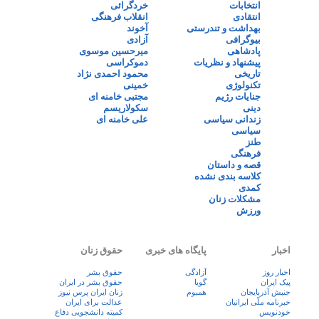
انتخابات
خردگرائی
انتقادی
انقلاب فرهنگی
بهداشت و تندرستی
آخوند
بیوگرافی
آزادی
پادشاهی
میرحسین موسوی
پیشنهاد و نظریات
دموکراسی
تاریخی
محمود احمدی نژاد
تکنولوژی
خمینی
جنایات رژیم
مجتبی خامنه ای
دینی
سکولاریسم
زندانی سیاسی
علی خامنه ای
سیاسی
طنز
فرهنگی
قصه و داستان
کلاسه بندی نشده
کمدی
مشکلات زنان
ورزش
اخبار
پایگاه های خبری
حقوق زنان
اخبار روز
آزادگی
حقوق بشر
پيک ايران
گویا
حقوق بشر در ایران
جنبش آذربایجان
همبوم
زنان ايران پرس نيوز
خبرنامه ملّی ایرانیان
عدالت برای ایران
خودنویس
کمیته دانشجویی دفاع