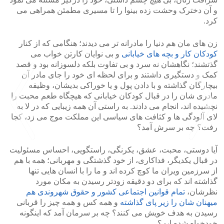
و آن دخترک وحشت زده بینوا را تا مسیری مطمئن همراهی می
کرد.
زن های مان هم دنیا را مادرانه تر می دیدند؛ هنگامی که از کنار
کودکان کار و بچه های خیابانی
و بی نوایان کارتن خواب می
گذتشند؛ نگاهشان نه سرد و بی تفاوت بلکه دلسوزانه بود و قصد
کمک و دستگیری داشتند و برای لحظه ای خود را جای مادر آن
بیچارگان گذاشته و با دادن پول و یا خوراکی بدیشان، وظیفه
مادری شان را در قبال کودکان خیابانی که هیچگاه طعم محبت را
نچشیده اند، انجام می دادند. به راستی آن همه زیبایی که در لا به
لای آلودگی ها و کثافت های سیاسی این مملکت موج می زد، کجا
رفت؟ چه بر سرش آمد؟
آیا دوستی، محبت، عشق، یکرنگی، راستگویی، احساس مسئولیت
در قبال یکدیگر، فداکاری، از خود گذشتگی و مهربانی؛ همه با هم
>
<
از سرزمین ویران ما کوچ کرده اند و ما را با انسان هایی تنها
گذاشته اند که برای دو دقیقه زودتر رسیدن به مکان مورد
نظرشان،
تمام قوانین اجتماعی کشور و حقوق شهروندی هم
میهنان شان را زیر پای گذاشته
و همه کس و همه چیز را قربانی
رسیدن به هدف خویش می کنند؟ چه بر سرمان آمد که اینگونه
خودخواه شده ایم؟