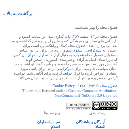
برگشت به بالا
فضول محله را بهتر بشناسید
فضول محله در ۱۳ اسفند ۱۳۸۷ پایه گذاری شد. این سایت کمبود و
نارسایی های
سیاسی
و
فرهنگی
کشورمان را زیر ذره بین گذاشته، و به
نقد می پردازد. هدف فضول محله کمک و راهگشایی است برای
رسیدن به
دموکراسی
،
سکولارسم
و
آزادی
در ایران. بر این اساس،
مسئولین فضول محله همواره به دنبال آوازند، نه
آوازه خوان
. آن کس
که در راستای کمک به آزادی و سربلندی کشورمان سخن گوید،
گفتارش مورد ستایش و تحسین ما بوده، و چنانچه گفتار او اشتباه و بر
مبنای سیاست نادرست برای
دموکراسی
مردم ایران باشد، مورد
انتقاد و اعتراض گروه ما قرار خواهد گرفت. برای آگاهی شما خواننده
گرامی، همه روزه بیشتر از ۱۰،۰۰۰ نفر از این سایت دیدن می کنند.
فضول محله
© ۱۳۹۳-۱۳۸۷ -
Cookie Policy
This work is licensed under a
Creative Commons Attribution-
NonCommercial-NoDerivs 3.0 Unported
رسته بندي
برچسب‌ها
آوارگان و پناهندگان
سپاه پاسداران
اقتصاد
اسلام