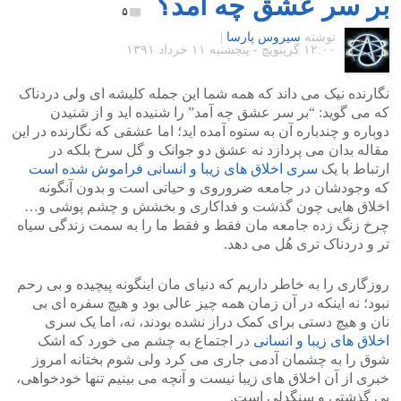
بر سر عشق چه آمد؟
۵
نوشته
سیروس پارسا
|
۱۲:۰۰ گرينويچ - پنجشنبه ۱۱ خرداد ۱۳۹۱
نگارنده نیک می داند که همه شما این جمله کلیشه ای ولی دردناک
که می گوید: “بر سر عشق چه آمد” را شنیده اید و از شنیدن
دوباره و چندباره آن به ستوه آمده اید؛ اما عشقی که نگارنده در این
مقاله بدان می پردازد نه عشق دو جوانک و گل سرخ بلکه در
ارتباط با یک
سری اخلاق های زیبا و انسانی فراموش شده است
که وجودشان در جامعه ضروروی و حیاتی است و بدون آنگونه
اخلاق هایی چون گذشت و فداکاری و بخشش و چشم پوشی و…
چرخ زنگ زده جامعه مان فقط و فقط ما را به سمت زندگی سیاه
تر و دردناک تری هُل می دهد.
روزگاری را به خاطر داریم که دنیای مان اینگونه پیچیده و بی رحم
نبود؛ نه اینکه در آن زمان همه چیز عالی بود و هیچ سفره ای بی
نان و هیچ دستی برای کمک دراز نشده بودند، نه، اما یک سری
اخلاق های زیبا و انسانی
در اجتماع به چشم می خورد که اشک
شوق را به چشمان آدمی جاری می کرد ولی شوم بختانه امروز
خبری از آن اخلاق های زیبا نیست و آنچه می بینیم تنها خودخواهی،
بی گذشتی و سنگدلی است.