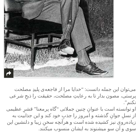
می‌توان این جمله دانست: “خدایا مرا از فاجعه‌ی پلیدِ مصلحت
پرستی، مصون بدار تا به رعایتِ مصلحت، حقیقت را ذبحِ شرعی
نکنم”.
او توانسته است با عنوانِ چنین جملاتی “گاه پرمعنا” قشرِ عظیمی‌
از نسلِ جوانِ گذشته و امروز را جذبِ خود کند و این جذابیت به
زیاده‌روی نیز کشیده شده است و هرآنچه سخنِ زیبا و دلنشین این
سوی و آن سو میشنوند به ایشان منسوب میکنند.