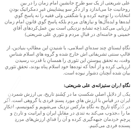
علی‌ شریعتی از یک سو طرحِ جانشینِ امام زمان را در بینِ
روحانیت جا می‌اندازد و از دگر سو پیشاپیش غیرِ دمکراتیک بودنِ
انتخابات را توجیه کرده و با شگفتی ولی فقیه را نه پاسخ گویِ
ایده‌ها و ایده‌آل‌ها و نیاز‌های مردم بلکه پاسخ گویِ قانونِ امام زمان
ارزیابی می‌کند.(چه تشابهِ نزدیکی‌ است بینِ عمل‌کردها‌ی آقایِ
خمینی و خامنه‌ای در قبالِ مردم و تئوریِ علی‌ شریعتی)
نگاهِ ایستایِ چند سده‌ایِ اسلامی، با شنیدنِ این مطالبِ بنیادین، از
قالبِ سنتی‌ تشریفاتی‌ اش خارج شده و گروه‌ هایِ اسلام‌ شناسِ
وقت، به تحقق‌ پیوستنِ این تئوری را همسانِ با قدرت رسیدن
ارزیابی کرده و از آنجا که توده‌ها خود اسلام پناه بودند، تحقق‌ِ تئوریِ
بیان شده آنچنان دشوار نبوده است.
نگاهِ ایران ستیزانه‌ی علی‌ شریعتی:
یکی‌ از دلایلِ اصلیِ شکستِ ما در کِشَندِ تاریخ، بی‌ ارزش شمردنِ
ایران در قیاسِ با ارزش‌ هایِ مورد پسندِ فردی یا گروهی است. اگر
در گذرگاهِ تاریخ به نگاهِ مارکس نزدیک می‌شویم و کمونیسم، افکارِ
ما را مجذوب می‌کند به تندی در مقابلِ ایران و ایرانیت و تاریخ و
پرچمِ خودمان جبهه‌گیری کرده و آن را فدایِ ارزش‌های موردِ
پسنده فردی می‌کنیم.