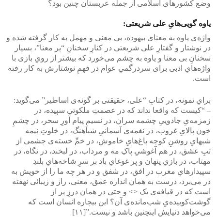
وضع کشور‌های اسلامی از جمله عربستان چنین بود؟
یاوه گویی‌هایِ علی‌ شریعتی:
واژه‌ی یاوه به معنای بیهوده، بی‌ معنی‌ و مهمل به کار گرفته شده و
در نوشتار و گفتارِ علی‌ شریعتی در کنارِ سخنانِ “پر معنا”، بسیار
سخنانِ بی‌ معنا و یاوه به چشم می‌خورد که بیشتر از رویِ بازی با
واژه‌هایِ ادبی‌ برای سردرگمیِ عوام در فهمِ نوشتارش به کار رفته
است.
برایِ نمونه، در کتابِ “علی‌، حقیقتی بر گونه‌ی اساطیر” می‌گوید:
– “کیست که واقعا نداند که در عصمتِ ملکوتیِ سپیده، در
زمزمه‌یِ جادوییِ چشمه‌ سران، در نسیمِ پیام‌ آورِ سحر، در چشمِ
خون‌ پالا‌یِ غروب، در نغمه‌ی آسمانیِ شباهنگ، در خلوتِ نیمه‌
شبهایِ روشنِ کوچه باغ‌هایِ خاموش، در خمِّ خسته‌ی چشمی از
تبِ عشق، در هم‌ آغوشیِ پاکِ مه‌ و مرداب، در لبخند، در نگاه، در
مهتاب، در بازیِ پنهان و پر غوغایِ باد بر سرِ شاخه‌هایِ بلندِ
سپیدارهایِ مغرب در افق، در شفق و در هر چه ما را از خویش به
در می‌‌برد، درست به همان اندازه عمق، معنی، راز و زیبائی نهفته
است که در قیافه‌ی یک <> و حتی در همان درزِ پر از
گوشت‌کوبیده‌یِ شب‌مانده‌ی آن؟ این بیچاره انسان است که
می‌خواهد دنیایش اینچنین باشد و نیست.”[۱۱]