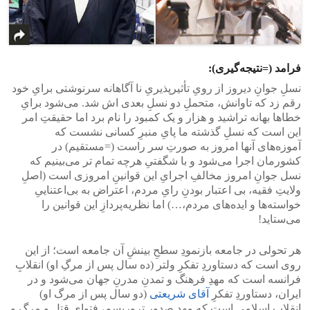
فرامد (=نتیجه‌گیری):
نسلِ جوانِ دیروز از رویِ تأثیر‌پذیریِ نا‌ آگاهانه سرنوشتی برایِ خود
رقم زد که تاوانش، متحملِ دو نسلِ بعدی‌ اش شد. می‌شود برایِ
خطا‌ها بهانه تراشید و هزار و یک کمبود را نام برد اما حقیقتِ امر
این است که نسلِ گذشته ما پایِ منبرِ کسانی‌ نشست که
آموزه‌های آنها امروز به صورتِ سر راست (=مستقیم) در
کشورمان اجرا می‌شود و با شگفتیِ هرچه تمام تر می‌بینیم که
نسل جوانِ امروز مخالفِ اجرایِ این قوانینِ امروزی است (اصلِ
ولایتِ فقیه، بی‌ اعتبار بودنِ رایِ مردم، اعتراض به بی‌اعتناییِ
خواسته‌ها و ایده‌های مردم،…) اما نظریه‌پردازِ این قوانین را
می‌ستاید!
هر تحولی‌ در جامعه بازنمودِ سطحِ بینشِ آن جامعه است؛ از این
روی است که دستاوردِ تفکرِ ولتر (ده سال پس از مرگِ او) انقلابِ
فرانسه است که مهدِ فرهنگ و تمدنِ مدرنِ جهان می‌شود و در
ایران، دستاوردِ تفکرِ
آقای شریعتی
(دو سال پس از مرگ او)
انقلابِ اسلامی است که مهدِ صدورِ تروریسم، فتوایِ قتل و مرگ و