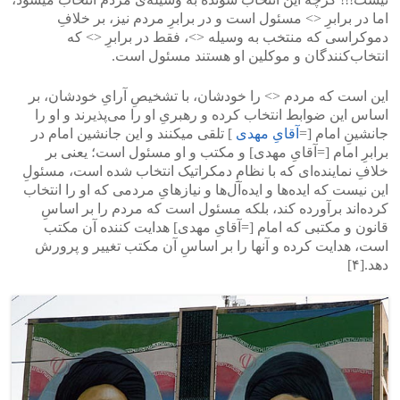
اما در برابرِ <> مسئول است و در برابرِ مردم نیز، بر خلافِ
دموکراسی که منتخب به وسیله <>، فقط در برابرِ <> که
انتخاب‌کنندگان و موکلین او هستند مسئول است.
این است که مردم <> را خودشان، با تشخیصِ آرایِ خودشان، بر
اساس این ضوابط انتخاب کرده و رهبریِ او را می‌پذیرند و او را
جانشینِ امام [=
آقایِ مهدی
] تلقی‌ میکنند و این جانشین امام در
برابرِ امام [=آقایِ مهدی] و مکتب و او مسئول است؛ یعنی‌ بر
خلافِ نماینده‌ای که با نظامِ دمکراتیک انتخاب شده است، مسئولِ
این نیست که ایده‌ها و ایده‌آل‌ها و نیازهایِ مردمی که او را انتخاب
کرده‌اند بر‌آورده کند، بلکه مسئول است که مردم را بر اساسِ
قانون و مکتبی‌ که امام [=آقایِ مهدی] هدایت کننده‌ آن مکتب
است، هدایت کرده و آنها را بر اساسِ آن مکتب تغییر و پرورش
دهد.[۴]