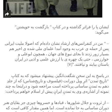
ایشان پا را فراتر گذاشته و در کتابِ ” بازگشت به خویشتن”
می‌گوید:
– ” من در کنفرانس‌های ارشاد نشان داده‌ام که اصولا ملیت ایرانی
پس از حمله ی عرب به وجود آمد! علمای ملی شده ی اخیر هم
بسیار زور زدند تا بجای نبوغ‌ های جهان ، همچون ابوعلی و
خوارزمی ، حتی یک چهره ی با ارزش علمی و اذبی در ایران
باستان بیابند و نیافتند.”[۷]
در پاسخِ به این سخنِ شگفت‌انگیز، پیشنهاد میشود که به کتابِ
“تاریخِ تمدن” اثرِ ویل دورانت (فیلسوف و تاریخ‌شناس) که از جلدِ
دهم به تمدنِ ساسانی پرداخته است مراجعه شود و دراینجا به چند
نمونه از اشاره‌ی وی به تمدنِ ایرانِ پیش از اسلام خواهم پرداخت:
– از ثروت و جلال شاپورها ، قبادها و خسروها چیزی جز بقایای هنر
دوران‏ ساسانی به جا نمانده است. اما همین مقدار کافی است که