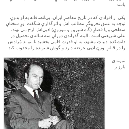
باشد.
یکی‌ از افرادی که در تاریخ معاصرِ ایران، بی‌انصافانه به او بدونِ
توجه به عمقِ تخریبگرِ مطالب‌ اش و اثر‌گذاریِ شگفت آورِ سخنانِ
سطحی و یا قصارِ (گاه شیرین و موزونِ) ادبی‌اش ارج می نهند،
علی‌ شریعتی است. البته گذراندن دورانِ سه‌ ساله‌ی تحصیل در
دانشکده ادبیاتِ مشهد، به او قدرتِ قلمی بخشید تا بتواند مُراد‌ش
را در قالبِ وزنِ ادبی‌ عرضه دارد و گوشِ شنونده را مجذوب کند.
نمونه‌ی
بارز را