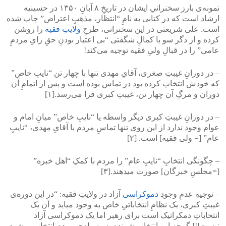
نمونه‌ی بارز سخنرانیِ ایشان در تاریخِ ۸ آبانِ ۱۳۵۰ در حسینیه
ارشاد است که در کتابی‌ به نامِ “انتظار، مذهبِ اعتراض” چاپ شده
است. علی‌ شریعتی‌ در این سخنرانی‌، طرحِ
ولایتِ فقیه
را روشن
کرده و از دگر سو با کمالِ شگفتی “بی‌ اعتبار بودنِ حقِ رایِ مردمِ
عامی” را در قبالِ ولیِ فقیه توجیه می‌کند!
– در دورانِ غیبتِ صغری، آقایِ مهدی تنها با چهار تن‌ “نایبِ خاص”
که خودش انتخاب کرده بود در تماس بوده است و پس از اتمامِ آن
دوران و مرگِ آن چهار تن‌، غیبتِ کبری فرا می‌رسد.[۱]
– در دورانِ غیبتِ کبری دیگر واسطه یا “نایبِ خاص” میانِ امام و
عوام وجود ندارد از این روی تنها تماسِ مردم با آقایِ مهدی، “نایبِ
عام” [= ولی فقیه] است. [۲]
– چگونگی‌ انتخابِ “نایبِ عام” را مردم با کمکِ “اهل خبره”
[=مجلسِ خبرگان] صورت میدهند.[۳]
– توجیهِ عدمِ وجودِ
دموکراسی
آزاد در ولایتِ فقیه: “در این دوره‌ی
غیبتِ کبری، یک نظامِ انتخاباتیِ خاص به وجود میاید و آن یک
انتخاباتِ دمکراتیک است برای رهبر اما یک دموکراسی آزاد
نیست!!! گرچه این انتخاب شونده به وسیله‌ی مردم انتخاب میشود،