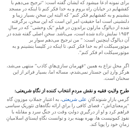
برای نمونه ادعا میشود که ایشان گفته است: “ترجیح می‌دهم با
کفشهایم در خیابان راه بروم و به خدا فکر کنم تا اینکه در مسجد
بنشینم و به کفشهایم فکر کنم” که البته این سخنِ بسیار زیبا و
دلنشینی است اما حقیقتِ امر این است که این سخن، برگرفته
شده از دیالوگ مارلون براندون در فیلمِ “یک وحشی” که در سالِ
۱۹۵۳ نمایش داده شده است، می‌باشد. سخنِ اصلی‌ گفته شده در
آن دیالوگ اینچنین است: ” من ترجیح می‌دهم سوارِ بر
موتورسیکلت‌ ام به خدا فکر کنم، تا اینکه در کلیسا بنشینم و به
موتورسیکلت‌ ام فکر کنم”.
اگر محلِ نزاع به همین “قهرمان سازی‌هایِ کاذب” منتهی‌ می‌شد،
هرگز واردِ این جستار نمی‌شدم، مساله اما، بسیار فراتر از این
سخنان است.
طرحِ ولایتِ فقیه و نقش مردمِ انتخاب کننده از نگاهِ شریعتی:
گرمیِ بازارِ شنوندگانِ
علی‌ شریعتی
، به اعتبارِ جملاتِ موزونِ گاه
“پر‌معنای‌اش”، فضا‌ی کافی‌ را برایِ ارائه‌ نگاه‌های تئوریکِ سیاسی
فراهم کرد و او از درگیریِ دولتِ وقت در جنگِ سرد و مقابله با
نفوذِ کمونیست‌ ها، بهره‌ بهینه برد و توانست نگاهِ ایستایِ اسلامیانِ
زمانِ خود را پویا کند.