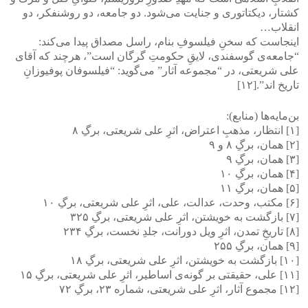
کشتار، دیکتاتوری و جنایت می‌شود. دو جامعه، دو روشنفکر، دو
انقلاب…
اینجاست که سخنِ فیلسوفِ بنام، راسل مصداق پیدا می‌کند:
“جامعه‌ی گوسفندی، لایقِ حکومتِ گرگان است”، هرچند که آقای
علی‌ شریعتی، در “مجموعه آثار” می‌گوید: “فیلسوفان پوفیوزانِ
تاریخ اند”.[۱۲]
بن‌مایه‌ها (منابع):
[۱] انتظار، مذهبِ اعتراض، اثرِ علی‌ شریعتی، برگِ ۸
[۲] همان، برگِ ۸ و ۹
[۳] همان، برگِ ۹
[۴] همان، برگِ ۱۰
[۵] همان، برگِ ۱۱
[۶] مکتب، وحدت، عدالت، علی‌، اثرِ علی‌ شریعتی، برگِ ۱۰
[۷] بازگشت به خویشتن، اثرِ علی‌ شریعتی، برگِ ۳۲۵
[۸] تاریخِ تمدن، اثرِ ویل دورانت، جلدِ نخست، برگِ ۲۳۴
[۹] همان، برگِ ۲۵۵
[۱۰] بازگشت به خویشتن، اثرِ علی‌ شریعتی، برگِ ۱۸
[۱۱] علی‌، حقیقتی بر گونه‌ی اساطیر، اثرِ علی‌ شریعتی، برگِ ۱۵
[۱۲] مجموع آثار، اثرِ علی‌ شریعتی، شماره ۲۳، برگِ ۷۲