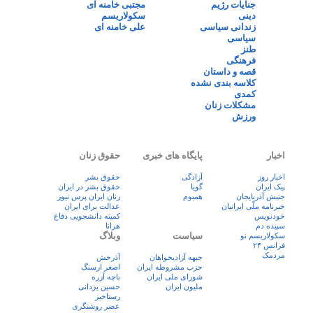
جنایات رژیم
مجتبی خامنه ای
دینی
سکولاریسم
زندانی سیاسی
علی خامنه ای
سیاسی
طنز
فرهنگی
قصه و داستان
کلاسه بندی نشده
کمدی
مشکلات زنان
ورزش
اخبار
پایگاه های خبری
حقوق زنان
اخبار روز
آزادگی
حقوق بشر
پيک ايران
گویا
حقوق بشر در ایران
جنبش آذربایجان
همبوم
زنان ايران پرس نيوز
خبرنامه ملّی ایرانیان
عدالت برای ایران
خودنویس
کمیته دانشجویی دفاع
سپیده دم
هرانا
سیاست
وبلاگ
سکولاریسم نو
فرانس ۲۴
مردمک
جبهه آزادیخواهان
آذرخش
حزب مشروطه ایران
اصغر ارسنگ
شورای ملی ایران
باچه آزره
ملیون ایران
حسین یزدانی
رستاخیز
عضر روشنگری