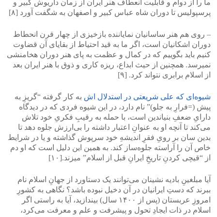
ما را از دوام و قابلیت انعطاف هنر ایران از زمان داریوش کبیر و
پرسپولیس تا دوران‏ شاه عباس کبیر و اصفهان به شگفت آورد [۸]
– روی هم هنر ساسانیان نمایاننده بازخیزی از چهار قرن انحطاط
دوران‏ اشکانیان است، اگر ما به قید احتیاط از بقایای آن قضاوت
کنیم باید بگوییم که در کمال و عظمت به پای هنر دوران هخامنشی
نمی‏رسد. همچنین از حیث ابداع، ریزه کاری و ذوق با هنر ایران بعد
از اسلام برابری نتواند کرد. [۹]
شیوه‌ای که علی‌ شریعتی در استدلال‌ اش
به کار گرفته “گریزِ به
پیش (=فرارِ به جلو)” نام دارد، در این شیوه فردی که در دیدگاه
دارایِ ضعفِ بنیاندین است، با حمله به رقیبِ فکریِ خود تلاش
می‌کند تا آنچه او به عنوانِ اعتبار داشته را بی‌ارزش جلوه دهد تا
بدین سان بر رویِ فقرِ اندیشهِ خود سرپوش گذاشته و یا در شرایط
خاص آن را آراسته جلوه‌ساز کند. به همین این دلیل است که او دم
از “قیچی کردنِ تاریخِ ایرانِ قبل از اسلام” میزند.[۱۰]
آیا مبلغینِ بادیه نشینان می‌توانند یک دستاورد از جهانِ اسلام نام
ببرند که دستِ ایرانیان در آن دخیل نبوده باشد؟ نگاهی‌ به کشورِ
امروزِ عربستان (پس از ۱۴۰۰ سال) بیندازید، آیا به راستی‌ اگر
اسلام در ذات ایجادِ تحول و پیشرفت و علم و معرفت می‌کرد،