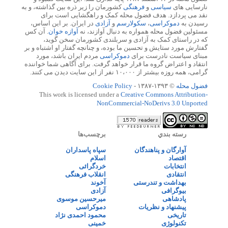
نارسایی های
سیاسی
و
فرهنگی
کشورمان را زیر ذره بین گذاشته، و به
نقد می پردازد. هدف فضول محله کمک و راهگشایی است برای
رسیدن به
دموکراسی
،
سکولارسم
و
آزادی
در ایران. بر این اساس،
مسئولین فضول محله همواره به دنبال آوازند، نه
آوازه خوان
. آن کس
که در راستای کمک به آزادی و سربلندی کشورمان سخن گوید،
گفتارش مورد ستایش و تحسین ما بوده، و چنانچه گفتار او اشتباه و بر
مبنای سیاست نادرست برای
دموکراسی
مردم ایران باشد، مورد
انتقاد و اعتراض گروه ما قرار خواهد گرفت. برای آگاهی شما خواننده
گرامی، همه روزه بیشتر از ۱۰،۰۰۰ نفر از این سایت دیدن می کنند.
فضول محله
© ۱۳۹۳-۱۳۸۷ -
Cookie Policy
This work is licensed under a
Creative Commons Attribution-
NonCommercial-NoDerivs 3.0 Unported
رسته بندي
برچسب‌ها
آوارگان و پناهندگان
سپاه پاسداران
اقتصاد
اسلام
انتخابات
خردگرائی
انتقادی
انقلاب فرهنگی
بهداشت و تندرستی
آخوند
بیوگرافی
آزادی
پادشاهی
میرحسین موسوی
پیشنهاد و نظریات
دموکراسی
تاریخی
محمود احمدی نژاد
تکنولوژی
خمینی