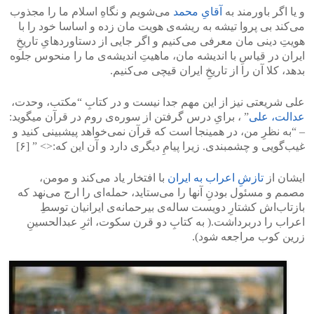
>
<
و یا اگر باورمند به
آقایِ محمد
می‌شویم و نگاهِ اسلام ما را مجذوب
می‌کند بی‌ پروا تیشه به ریشه‌ی هویت‌ مان زده و اساسا خود را با
هویتِ دینی‌ مان معرفی‌ می‌کنیم و اگر جایی از دستاورد‌هایِ تاریخِ
ایران در قیاسِ با اندیشه‌ مان، ماهیتِ اندیشه‌ی ما را منحوس جلوه
بدهد، کلا آن را از تاریخِ ایران قیچی می‌کنیم.
علی‌ شریعتی نیز از این مهم جدا نیست و در کتابِ “مکتب، وحدت،
عدالت، علی‌
” ، برایِ درس گرفتن از سوره‌ی روم در قرآن میگوید:
– “به نظرِ من، در همینجا است که قرآن نمی‌خواهد پیشبینی‌ کنید و
غیب‌گویی و چشمبندی. زیرا پیامِ دیگری دارد و آن این که:<> ” [۶]
ایشان از
تازشِ اعراب به ایران
با افتخار یاد می‌کند و مومن،
مصمم و مسئول بودنِ آنها را می‌ستاید، حمله‌ای را ارج می‌‌نهد که
بازتاب‌اش کشتارِ دویست ساله‌ی بیرحمانه‌ی ایرانیان توسطِ
اعراب را دربرداشت.( به کتابِ دو قرن سکوت، اثرِ عبدالحسینِ
زرین کوب مراجعه شود).