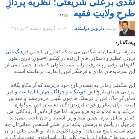
نقدی برعلی‌ شریعتی؛ نظریه‌ پردازِ
طرحِ ولایتِ فقیه
۱۴
نوشته
داریوش دولتشاهی
|
۱۰:۳۰ گرينويچ - شنبه ۳ تیر ۱۳۹۱
پیشگفتار:
به راستی‌ انسان به شگفتی می‌‌آید که کشوری با چنین
فرهنگِ غنی
،
ثروتی عظیم و دستاوردهایِ ارزنده در کِشَندِ (=طولِ) تاریخ، هنوز
گام‌های ترقی‌ و پیشرفت را به نسبتِ دُوَلی که هتا (=حتی) نیمی از
این سرمایه‌هایِ مادی و فرهنگی‌‌اش را ندارند، برنداشته است.
این شگفتی زمانی‌ به نقطه‌ی اوجِ خود می‌رسد که آرامگاهِ یگانه
مردِ بی‌ همتایِ تاریخ‌ اش
جولانگاه و چراگاهِ چهار پایان است
و قبرِ
تجاوزگرِ خاک‌ اش از فرسنگ‌ ها چون نگینی می‌درخشد و مقدس
است. برایِ سالروزِ فوتِ فرزندزادگانِ دشمنان‌ اش سوگواری
می‌کند و به غم و اندوه فرو میرود اما هیچ از دلاورِ آذرپادگانی‌ اش
که در مقابلِ پدران همین متجاوزین ایستاد و جان باخت، نمی‌داند.
چرچیل در پاسخ به پرسشِ اینکه ابزارِ اصلیِ استعمارِ جهانی‌تان چه
بوده است، پاسخ می‌دهد: ” وجودِ اکثریتِ نادان و اقلیتِ خائن در آن
سرزمین‌ها “، شاید این پاسخ، کلیدِ عللِ ناشناخته‌ی عقب‌ماندگیِ ما