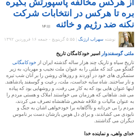
از هرکس مخالفه پاسپورتش بگیره
بره تا هرکس در انتخابات شرکت
نکنه ضد رژیم و خائنه
۱۶
نوشته
سهراب ارژنگ
|
۵:۵۵ گرينويچ - جمعه ۱۶ فروردین ۱۳۹۲
ملتی گوسفندوار
اسیر خودکامگان تاریخ
تاریخ سیاه و تاریک چند هزار ساله گذشته ایران از
خودکامگانی
گفتگو می کند که ملتی را به عنوان ملت نجیب و مهربان، به زیر
ستمگری های خود در آوردند و روزهای روشن را بر آنان شب تیره
و تار ساختند. شاه سایه خداست، ملت، رعیت و گوسفند پادشاهند.
اینها عنوان هایی بود که به کار می رفت، و روشهایی بود که پیاده
می شد. شاهانی که هرزمان می خواستند املاک و هستی مردم را
به عنوان مالیات و علاقه شخص شاهنشاه تصرف می کردند،
مردم را بی خردانه و ناآگاهانه برا خودخواهی اشان به جنگ و
نابودی می کشاندند، و برای دل هوس بازشان دست بر ناموس
دیگران می گذاشتند.
خدای واهی، و نماینده خدا