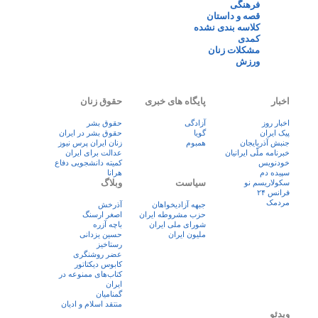
فرهنگی
قصه و داستان
کلاسه بندی نشده
کمدی
مشکلات زنان
ورزش
اخبار
پایگاه های خبری
حقوق زنان
اخبار روز
آزادگی
حقوق بشر
پيک ايران
گویا
حقوق بشر در ایران
جنبش آذربایجان
همبوم
زنان ايران پرس نيوز
خبرنامه ملّی ایرانیان
عدالت برای ایران
خودنویس
کمیته دانشجویی دفاع
سپیده دم
هرانا
سیاست
وبلاگ
سکولاریسم نو
فرانس ۲۴
مردمک
جبهه آزادیخواهان
آذرخش
حزب مشروطه ایران
اصغر ارسنگ
شورای ملی ایران
باچه آزره
ملیون ایران
حسین یزدانی
رستاخیز
عضر روشنگری
کابوس دیکتاتور
کتاب‌های ممنوعه در
ایران
گمنامیان
منتقد اسلام و ادیان
ویدئو