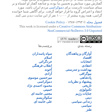
گفتارش مورد ستایش و تحسین ما بوده، و چنانچه گفتار او اشتباه و بر
مبنای سیاست نادرست برای
دموکراسی
مردم ایران باشد، مورد
انتقاد و اعتراض گروه ما قرار خواهد گرفت. برای آگاهی شما خواننده
گرامی، همه روزه بیشتر از ۱۰،۰۰۰ نفر از این سایت دیدن می کنند.
فضول محله
© ۱۳۹۳-۱۳۸۷ -
Cookie Policy
This work is licensed under a
Creative Commons Attribution-
NonCommercial-NoDerivs 3.0 Unported
رسته بندي
برچسب‌ها
آوارگان و پناهندگان
سپاه پاسداران
اقتصاد
اسلام
انتخابات
خردگرائی
انتقادی
انقلاب فرهنگی
بهداشت و تندرستی
آخوند
بیوگرافی
آزادی
پادشاهی
میرحسین موسوی
پیشنهاد و نظریات
دموکراسی
تاریخی
محمود احمدی نژاد
تکنولوژی
خمینی
جنایات رژیم
مجتبی خامنه ای
دینی
سکولاریسم
زندانی سیاسی
علی خامنه ای
سیاسی
طنز