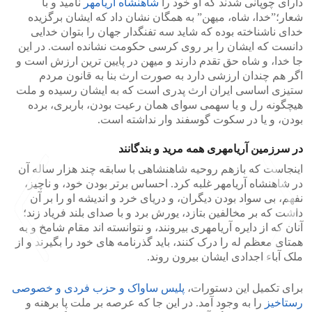
دارای چوپانی شدند که او خود را
شاهنشاه آریامهر
نامید و با
شعار؛”خدا، شاه، میهن” به همگان نشان داد که ایشان برگزیده
خدای ناشناخته بوده که شاید سه تفنگدار جهان را بتوان خدایی
دانست که ایشان را بر روی کرسی حکومت نشانده است. در این
جا خدا، و شاه حق تقدم دارند و میهن در پایین ترین ارزش است و
اگر هم چندان ارزشی دارد به صورت ارث بنا به قانون مردم
ستیزی اساسی ایران ارث پدری است که به ایشان رسیده و ملت
هیچگونه رل و یا سهمی سوای همان رعیت بودن، باربری، برده
بودن، و یا در سکوت گوسفند وار نداشته است.
در سرزمین آریامهری همه مرید و بندگانند
اینجاست که بازهم روحیه شاهنشاهی با سابقه چند هزار ساله آن
در شاهنشاه آریامهر غلبه کرد. احساس برتر بودن خود، و ناچیز،
نفهم، بی سواد بودن دیگران، و دریای خرد و اندیشه او را بر آن
داشت که بر مخالفین بتازد، یورش برد و با صدای بلند فریاد زند؛
آنان که از دایره آریامهری بیرونند، و نتوانسته اند مقام شامخ و به
همتای معظم له را درک کنند، باید گذرنامه های خود را بگیرند و از
ملک آباء اجدادی ایشان بیرون روند.
برای تکمیل این دستورات،
پلیس ساواک و حزب فردی و خصوصی
>
<
رستاخیز
را به وجود آمد. در این جا که عرصه بر ملت پا برهنه و