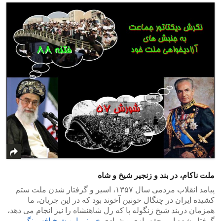
ملت ناکام، در بند و زنجیر شیخ و شاه
پیامد انقلاب مردمی سال ۱۳۵۷، اسیر و گرفتار شدن ملت ستم
کشیده ایران در چنگال خونین آخوند بود که در این جریان، ما
همزمان دربند شیخ زنگوله پا که رل شاهنشاه را نیز انجام می دهد،
گرفتار شده ایم. حقه بازی و شیادی
خمینی این شیخ افسونگر
،