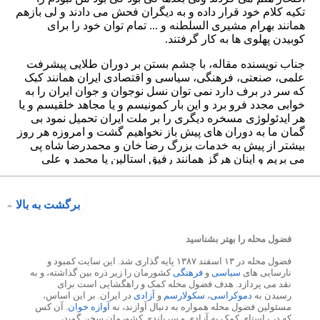
برگشت به بالا
فضول محله را بهتر بشناسید
فضول محله در ۱۳ اسفند ۱۳۸۷ پایه گذاری شد. این سایت کمبود و
نارسایی های
سیاسی
و
فرهنگی
کشورمان را زیر ذره بین گذاشته، و به
نقد می پردازد. هدف فضول محله کمک و راهگشایی است برای
رسیدن به
دموکراسی
،
سکولارسم
و
آزادی
در ایران. بر این اساس،
مسئولین فضول محله همواره به دنبال آوازند، نه
آوازه خوان
. آن کس
که در راستای کمک به آزادی و سربلندی کشورمان سخن گوید،