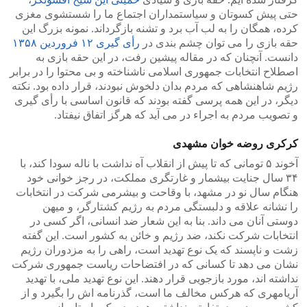
حتی پیش کسوتان و سیاستمداران اجتماع ما را شستشوی مغزی
کرده، همگان را به لب آب برد و تشنه بازگرداند. نمونه بزرگ این
حقه بازی را می توان چشم بندی در
رأی گیری ۱۲ فروردین ۱۳۵۸
دانست. آنچنان که در مقاله پیشین رفت، در این حقه بازی به
اصطلاح انتخابات جمهوری اسلامی ناشناخته و بی محتوا را در برابر
رژیم شاهنشاهی که مردم بدان دلخوش نبودند، قرار داده بود. نکته
دیگر، در این همه پرسی گفته بودند که قانون اساسی با رأی گیری
و تصویب مردم به اجراء در می آید که هرگز اتفاق نیفتاد.
کرکری روضه خوان مشهدی
آخوند ۵ تومانی که تا پیش از انقلاب آه نداشت با ناله سودا کند، با
۳۴ سال جنایت بیشمار و غارتگری مملکت، در رجز خوانی خود
هنگام سال نو در مشهد، با وقاحت و بیشرمی شرکت در انتخابات
را نشانه علاقه و دلبستگی مردم به رژیم کشتارگر، و میهن
دوستی آنان می داند. بنا به این شعار ضد انسانی، اگر کسی در
انتخابات شرکت نکند، ضد رژیم و خائن به کشور است. این گفته
زشت و ناپسند که یک نوع تهدید است، راهی را به مزدوران رژیم
نشان می دهد تا کسانی که در افتضاحات ریاست جمهوری شرکت
نداشته اند، مورد بازجویی قرار دهند. این نوع تهدید ملی، با تهدید
آریامهری که هرکس مخالف ما است، گذرنامه اش را بگیرد و از