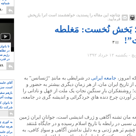
شماچه م
۸
۸۰
چنانچه این مقاله را پسندید، خواهشمند است آنرا بازپخش
فرمایید.
؛ بَخش نُخست: مَغلطه
”!
۳
تا بانوا
در تظاه
رژیم ضد
در قدرت
۸
۸۹
که امروز،
جامعه ایرانی
در شرایطی به مانندِ “رُنسانس” به
آقای خامن
 از تاریخ ایران مان، از هر زمانِ دیگری بیشتر به حضور و
است، سزا
روشنفکران بارِ سنگینِ نجاتِ یک ملت از جَهل و نادانی را
تواند باشد؟
بازهم سقوط
ر آوردن چرخ دنده هایِ خردگرائی و اندیشه گری در جامعه،
بهشت آخون
تا بانوان 
شرکت نکنن
قدرت باقی
ه مان تشنه آگاهی و ژرف اندیشی است، جوانانِ ایران زَمین
به کوری چش
ی نسبی در رابطه با تاریخ اسلام رسیده و در جایگاه مُنتقد
هرچه تمام
چَشم بَر هم زَدنی و به دلیل نداشتن آگاهی و سوادِ کافی، به
برای خامنه