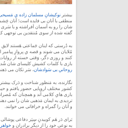
بیشتر
نوکیشانِ مسلمان زاده یِ مَسیحی
منطقی با آنان بی فایده است؛ آنان چَ
شان را رو به آسمان اَفراشته و با سَری 
گفته شده از سوی مُنتقدین بی توجهی کرد
به دُرستی که اینان جَماعتی هَستند لای
مُلایان می شوند و قصه یِ پروازِ پیامبر
کنند و روزی دگر، وَقتی خسته از روایات
بازی با کلمات کشیش کلیسای شان شُده و
روحانیِ بی سَوادشان
، سَر تکان می دَهند
نگارنده، به مَنظور شناخت و دَرک بیشتر ب
کشور مختلف اروپایی حضور یافتم و حیرت
بازی هایِ کلامی اَند و همچنان که مُصران
تردیدی به ایمان مَذهبی شان را نمی دهند
و آنان را گمراه و خرافاتی می خوانند.
بَرای دَر هَم کوبیدنِ سِپَر دفاعی پوشالی
به نوعی خود را از دیگر برادران و
خواهرا