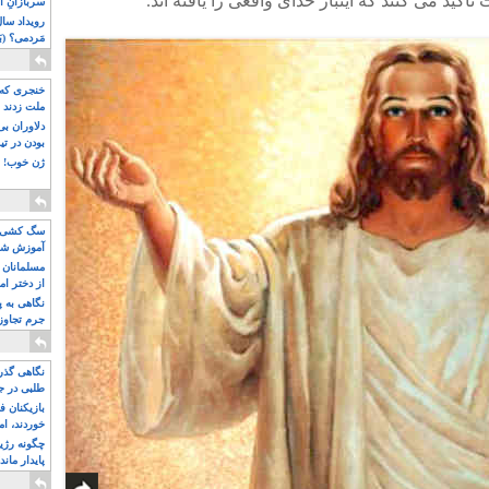
أکید می کنند که اینبار خُدای واقعی را یافته اند.
سربازانِ ا
مَردمی؟ (بَ
خنجری که 
ملت زدند
دلاوران ب
بودن در ت
ژن خوب! ت
سگ کشی، 
آموزش شکن
بیشتر
مسلمانان 
از دختر ام
مسلمان ه
نگاهی به پ
جرم تجاوز
آویز شدند!
نگاهی گذرا
طلبی در ج
بازیکنان ف
خوردند، ام
چگونه رژی
پایدار ماند