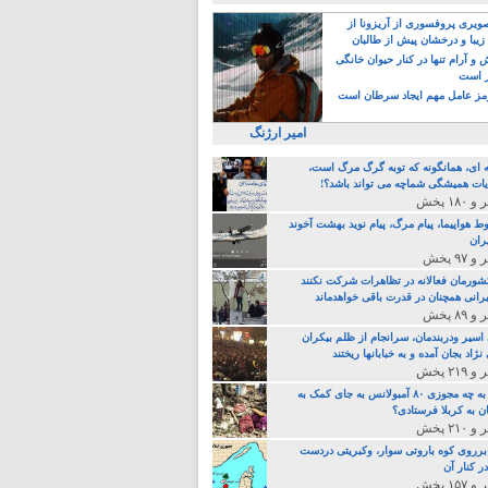
یری پروفسوری از آریزونا از
زیبا و درخشان پیش از طالبان
 آرام تنها در کنار حیوان خانگی
ر است
ز عامل مهم ایجاد سرطان است
امیر ارژنگ
ه ای، همانگونه که توبه گرگ مرگ است،
ات همیشگی شماچه می تواند باشد؟!
ط هواپیما، پیام مرگ، پیام نوید بهشت آخوند
ران
 کشورمان فعالانه در تظاهرات شرکت نکنند
رانی همچنان در قدرت باقی خواهدماند
 اسیر ودربندمان، سرانجام از ظلم بیکران
نژاد بجان آمده و به خبابانها ریختند
خامنه ای، به چه مجوزی ۸۰ آمبولانس به جای کمک به
ن به کربلا فرستادی؟
 برروی کوه باروتی سوار، وکبریتی دردست
ر کنار آن