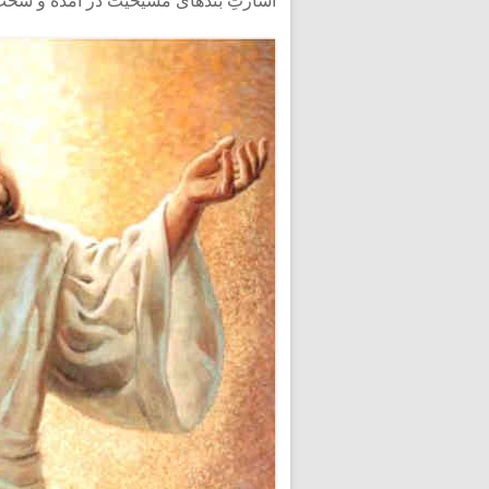
اسارتِ بَندهای مَسیحیت در آمده و سَخت ت