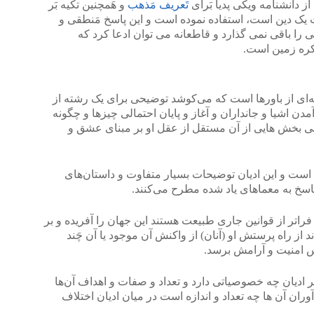
از دانشنامه ویکی پدیا بَرای
تَعریف مَذهب
و هَمچنین تکیه بَر
ت یک دین است، استفاده نموده است و این پاسخ مَنطقی و
ی را باقی نمی گذارد و قاطعانه می توان ادعا کرد که
کره زمین است.
‌ای از باورها است که می‌کوشد توضیحی برای یک رشته از
ن اشیا و جانداران و آغاز و پایان احتمالی چیزها و چگونه
 یعنی بخش هایی از آن مستقل از عقل او بر مبنای عشق و
اد است و این ادیان توضیحات بسیار متفاوت و داستان‌های
سخ به معماهای یاد شده مطرح می‌کنند.
 فراتر از قوانین جاری طبیعت هستند این جهان را آفریده و بر
د از راه پرستش او (آنان) از واکنش آن موجود یا آن چَند
حس امنیت و آرامش برسد.
ظر ادیان چه خصوصیاتی دارد و تعداد و صفات و اهداف آن‌ها
ران آن‌ ها چه تعداد و اندازه‌ است در میان ادیان اختلاف