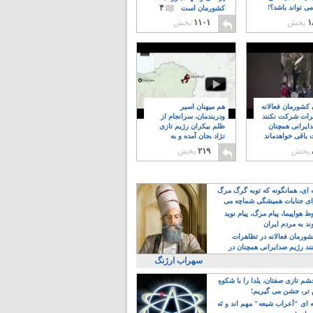
۴
ی تواند باشد؟!
کشورمان است
۱
پخش
۱۱۰۱
پخش
ن کشورمان فعالانه
هم میهنان اسیر
رات شرکت نکنند
ودربندمان، سرانجام از
ایرانی همچنان
ظلم بیکران رژیم تازی
 باقی خواهدماند
نژاد بجان آمده و به
۸
خبابانها ریختند
پخش
۲۱۹
پخش
ه ای، همانگونه که توبه گرگ مرگ
ی جنایات همیشگی شماچه می
!
 هواپیما، پیام مرگ، پیام نوید
د به مردم ایران
کشورمان فعالانه در تظاهرات
د رژیم ضدایرانی همچنان در
 خواهدماند
سهراب ارژنگ
م تازی صفتان، یلدا را با شکوهِ
 تر، جشن می گیریم!
 ای "اَعراب شیعه" مهم اند و نَه