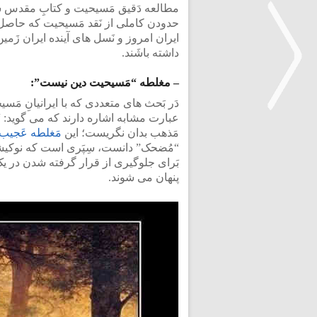
مطالعه دَقیق مَسیحیت و کتابِ مقدس شان
حدودن کاملی از نَقد مَسیحیت که حاص
ایران امروز و نَسل های آینده ایران زَم
داشته باشَند.
– مغلطه “مَسیحیت دین نیست”:
دَر بَحث های متعددی که با ایرانیانِ م
عبارت مشابه اشاره دارند که می گوید: 
مَذهب بدان نگریست؛ این
مَغلطه عَجیب 
<
“مُضحک” دانست، سِپَری است که نوکیشانِ
بَرای جلوگیری از قرار گرفته شدن در یک
پنهان می شوند.