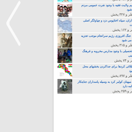
م ولایت فقیه با وجود نفرت عمومی مردم
 شود
اران، سپاه اختاپوس دزد و چپاولگر اصلی
ت
جنگ افروزی رژیم سرانجام موجب تجزیه
می شود
تحصیلی با وجود مدارس مخروبه و فرهنگ
نی
>
لائی کردها برای جداکردن بخشهای محل
د
یهنان کولبر کرد به وسیله پاسداران جنایتکار
مه دارد