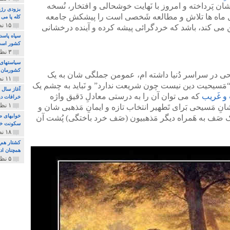
 پَرداخته و امروز با نَهایت خوشحالی و افتخار، نُسخه
بزودی رژی
ل ماه ها تلاش و مطالعه شَخصی است را پیشکش جامعه
کله پا می
۱۵ نظر و ۳۲۷ پخش
ین می کند، باشد که خردگرائی پیشه کرده و آینده درخشانی
سپاه پاسد
کشور اس
۳ نظر و ۱۶۲ پخش
سیاستهای 
کشورمان 
َسیحی در سراسر دُنیا داشته ام، عمومن جملگی شان به یک
۱۱ نظر و ۳۱۵ پخش
“مَسیحیت دین نیست چون شریعت ندارد” و نَباید به چشم یک
آغاز سال 
و غَریب
که می توان آن را به درستی معادلِ دَقیق واژه
خرافات دی
۱ نظر و ۷۴ پخش
 مَسیحی بَرای تَطهیر انتخاب تازه و ایمانِ مَذهبی شان و
خوابهای ط
 صَف به هَمراه دیگر مَذهبیون (صَف خرد باختگی) پُشت آن
سکونت خو
۱۸ نظر و ۸۹۷ پخش
کشتار هم م
همچنان ادا
۵ نظر و ۲۵۹ پخش