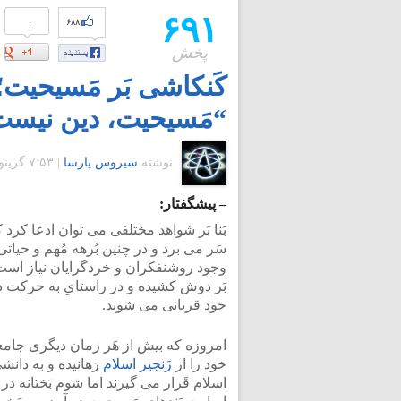
۶۹۱
۰
۶۸۸
پخش
کَنکاشی بَر مَسیحیت
“مَسیحیت، دین نیست
نوشته
سیروس پارسا
|
۷:۵۳ گرينويچ - یکشنبه ۱۲ خرداد ۱۳۹۲
– پیشگفتار:
بَنا بَر شواهد مختلفی می توان ادعا کرد 
سَر می برد و در چنین بُرهه مُهم و حیاتی
وجود روشنفکران و خردگرایان نیاز است؛ 
بَر دوش کشیده و در راستایِ به حرکت د
خود قربانی می شوند.
امروزه که بیش از هَر زمان دیگری جامع
خود را از
زَنجیر اسلام
رَهانیده و به دانش
اسلام قَرار می گیرند اما شوم بَختانه در 