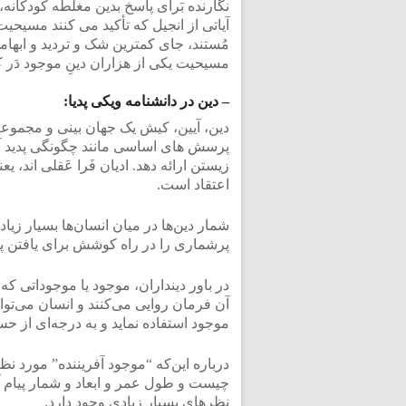
نگارنده بَرای پاسخ بدین مغلطه کودکانه، 
آیاتی از انجیل که تأکید می کنند مسیحی
مُستند، جای کمترین شک و تردید و ابهام
مسیحیت یکی از هزاران دینِ موجود دَر 
– دین در دانشنامه ویکی پدیا:
دین، آیین، کیش یک جهان بینی و مجموعه
پرسش‌ های اساسی مانند چگونگی پدید آمد
زیستن ارائه دهد. ادیان فَرا عَقلی اند،
اعتقاد است.
شمار دین‌ها در میان انسان‌ها بسیار زی
پرشماری را در راه کوشش برای یافتن پا
در باور دینداران، موجود یا موجوداتی که
آن فرمان‌ روایی می‌کنند و انسان می‌توان
موجود استفاده نماید و به درجه‌ای از 
درباره این‌که “موجود آفریننده” مورد ن
چیست و طول عمر و ابعاد و شمار پیام‌ آو
نظرهای بسیار زیادی وجود دارد.