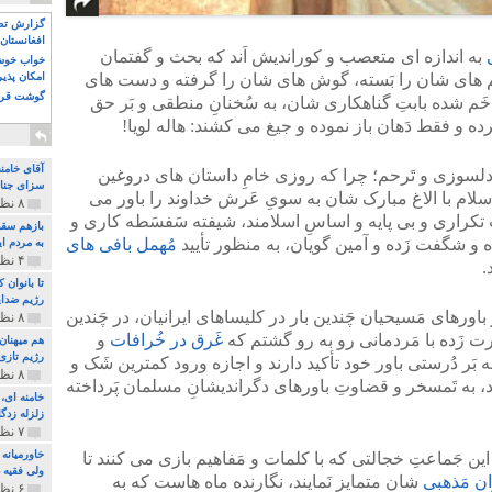
گزارش تصو
افغانستان 
به اندازه ای متعصب و کوراندیش اَند که بحث و گفتمان
خواب خوش و
شم های شان را بَسته، گوش های شان را گرفته و دست های
امکان پذی
گوشت قرم
خَم شده بابتِ گناهکاری شان، به سُخنانِ منطقی و بَر حق
ه و فقط دَهان باز نموده و جیغ می کشند: هاله لویا!
آقای خامن
ق دلسوزی و تَرحم؛ چرا که روزی خامِ داستان های دروغین
سزای جنای
 اسلام با الاغ مبارک شان به سویِ عَرش خداوند را باور می
۸ نظر و ۱۸۰ پخش
 تکراری و بی پایه و اساسِ اسلامند، شیفته سَفسَطه کاری و
بازهم سقو
 شگفت زَده و آمین گویان، به منظور تأیید
مُهمل بافی های
به مردم ای
۴ نظر و ۹۷ پخش
.
تا بانوان
رژیم ضدای
اورهای مَسیحیان چَندین بار در کلیساهای ایرانیان، در چَندین
۸ نظر و ۸۹ پخش
 زَده با مَردمانی رو به رو گشتم که
غَرق در خُرافات
و
هم میهنان
رژیم تازی 
ه بَر دُرستی باور خود تأکید دارند و اجازه ورود کمترین شَک و
۸ نظر و ۲۱۹ پخش
، به تَمسخر و قضاوتِ باورهای دگراندیشانِ مسلمان پَرداخته
زلزله زدگا
۷ نظر و ۲۱۰ پخش
خاورمیانه
 این جَماعتِ خجالتی که با کلمات و مَفاهیم بازی می کنند تا
ولی فقیه د
نِ مَذهبی
شان متمایز نَمایند، نگارنده ماه هاست که به
۶ نظر و ۱۵۷ پخش