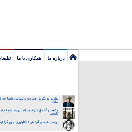
درباره ما
همکاری با ما
تبلیغا
نخستین
برگ
تفاوت دو نگرش ضد دین و پَسادین (پَسا خداباو
ساده!
مَذهب و اَخلاقِ شرافتمندانه؛ دو پادشاه که دَر 
نَگنجند
دوستِ مَذهبی اَم؛ هَر خداناباوری، پوچ گرا ن