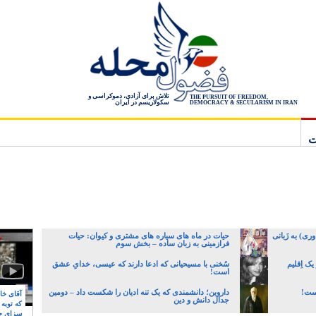
تلاش برای آزادی، دموکراسی و
THE PURSUIT OF FREEDOM,
سکولاریسم در ایران
DEMOCRACY & SECULARISM IN IRAN
ت
ری) به زَبانی
حیات در ماه های سیاره های مشتری و کیوان: حیات
فرازمینی به زبان ساده – بخش سوم
یک اِقلیم
سُخنی با مسیحیانی که ادعا دارند که عیسی، خدایِ عشق
است!
یست!
داروین؛ دانشمندی که یک تنه ادیان را شکست داد – دومین
آقای خام
جدال دانش و دین
که توبه
سزای ج