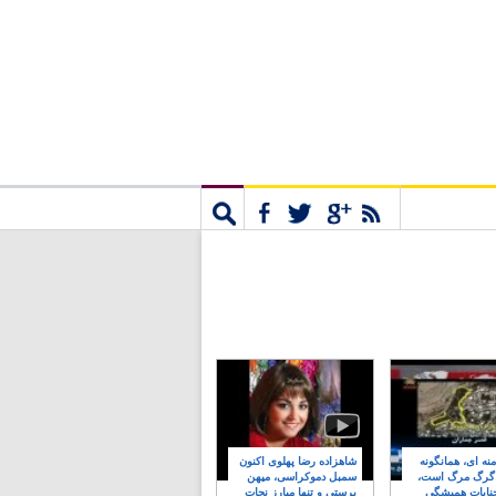
مشترک
جستجو
نه ای، همانگونه
شاهزاده رضا پهلوی اکنون
 گرگ مرگ است،
سمبل دموکراسی، میهن
نایات همیشگی
پرستی و تنها مبارز نجات