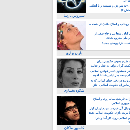
یرانی!
رویداد سال ۵۷؛ شورش و دَسیسه و یا انقلابی
خش ۲)
سیروس پارسا
روحانی و اصلاح طلبان از پشت به
ی گناه ، شجاعی و حاج صفی از
یم ملی محروم شدند.
ست نژادپرستی بدهید!
باران بهاری
طرح مخوف حکومتی برای
جه گران دولتی به قتل و جنایت
در جستجوی تغییر قوانین اسلامی،
ام جمعه مدل لباس شنا تا آخوند
مجنسگرا!
رونده دو دختر جوان ایرانی که به
 ماموران حکومت اسلامی، حلق
شکوه بختیاری
 به تاریخچه میانه روی و اصلاح
مهوری اسلامی
وتبال گًل خوردند، مردم ایران گول
ا برنده بازی، حکومت اسلامی شد!
م اسلامی روی کار آمد و چرا
؟!
کاسپین ماکان