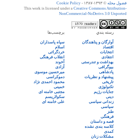
فضول محله
© ۱۳۹۳-۱۳۸۷ -
Cookie Policy
This work is licensed under a
Creative Commons Attribution-
NonCommercial-NoDerivs 3.0 Unported
رسته بندي
برچسب‌ها
آوارگان و پناهندگان
سپاه پاسداران
اقتصاد
اسلام
انتخابات
خردگرائی
انتقادی
انقلاب فرهنگی
بهداشت و تندرستی
آخوند
بیوگرافی
آزادی
پادشاهی
میرحسین موسوی
پیشنهاد و نظریات
دموکراسی
تاریخی
محمود احمدی نژاد
تکنولوژی
خمینی
جنایات رژیم
مجتبی خامنه ای
دینی
سکولاریسم
زندانی سیاسی
علی خامنه ای
سیاسی
طنز
فرهنگی
قصه و داستان
کلاسه بندی نشده
کمدی
مشکلات زنان