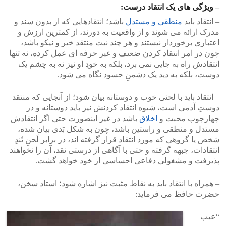
– ویژگی های یک انتقاد درست:
– انتقاد باید
منطقی و مستدل
باشد؛ انتقادهایی که از بدون سند و
مدرک ارائه می شوند و از واقعیت به دورند، از کمترین ارزش و
اعتباری برخوردار نیستند و هر چند نیت منتقد خیر و نیکو باشد،
چون در امر انتقاد کردن ضعیف و غیر حرفه ای عمل کرده، نه تنها
انتقادش راه به جایی نمی برد، بلکه به خودِ او نیز نه به چشم یک
دوست، بلکه به دید یک دشمنِ حسود نگاه می شود.
– انتقاد باید با لحنی خوب و دوستانه بیان شود؛ از آنجایی که منتقد
دوستِ آدمی است، شیوه انتقاد کردنش نیز باید دوستانه و در
چهارچوب محبت و
اخلاق
باشد در غیر اینصورت حتی اگر انتقادش
مستدل و منطقی و راستین باشد، چون به شکل بَدی بیان شده،
شخص یا گروهی که مورد انتقاد قرار گرفته اند، در برابر لَحنِ تُندِ
انتقادات، جبهه گرفته و حتی با آگاهی از درستی نقد، آن را نخواهند
پذیرفت و مشغولی دفاعی احساسی از خود خواهد گشت.
– همراه با انتقاد باید به نقاط مثبت نیز اشاره شود؛ استاد سخن،
حضرت حافظ می فرماید:
“عیب