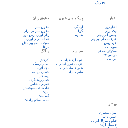
ورزش
اخبار
پایگاه های خبری
حقوق زنان
اخبار روز
آزادگی
حقوق بشر
پيک ايران
گویا
حقوق بشر در ایران
جنبش آذربایجان
همبوم
زنان ايران پرس نيوز
خبرنامه ملّی ایرانیان
عدالت برای ایران
خودنویس
کمیته دانشجویی دفاع
سپیده دم
هرانا
سیاست
وبلاگ
سکولاریسم نو
فرانس ۲۴
مردمک
جبهه آزادیخواهان
آذرخش
حزب مشروطه ایران
اصغر ارسنگ
شورای ملی ایران
باچه آزره
ملیون ایران
حسین یزدانی
رستاخیز
عضر روشنگری
کابوس دیکتاتور
کتاب‌های ممنوعه در
ایران
گمنامیان
منتقد اسلام و ادیان
ویدئو
بهرام مشیری
حسن داعی
فيلم و سريال ايرانی
قاصدان آزادی