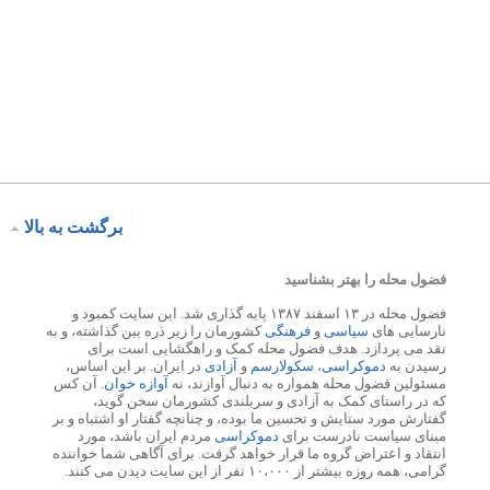
برگشت به بالا
فضول محله را بهتر بشناسید
فضول محله در ۱۳ اسفند ۱۳۸۷ پایه گذاری شد. این سایت کمبود و
نارسایی های
سیاسی
و
فرهنگی
کشورمان را زیر ذره بین گذاشته، و به
نقد می پردازد. هدف فضول محله کمک و راهگشایی است برای
رسیدن به
دموکراسی
،
سکولارسم
و
آزادی
در ایران. بر این اساس،
مسئولین فضول محله همواره به دنبال آوازند، نه
آوازه خوان
. آن کس
که در راستای کمک به آزادی و سربلندی کشورمان سخن گوید،
گفتارش مورد ستایش و تحسین ما بوده، و چنانچه گفتار او اشتباه و بر
مبنای سیاست نادرست برای
دموکراسی
مردم ایران باشد، مورد
انتقاد و اعتراض گروه ما قرار خواهد گرفت. برای آگاهی شما خواننده
گرامی، همه روزه بیشتر از ۱۰،۰۰۰ نفر از این سایت دیدن می کنند.