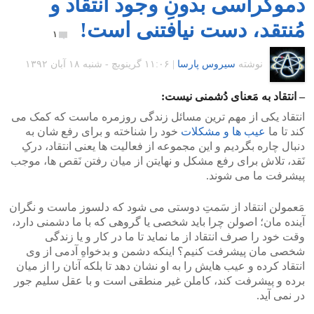
دموکراسی بدونِ وجود انتقاد و
مُنتقد، دست نیافتنی است!
۱
نوشته
سیروس پارسا
|
۱۱:۰۶ گرينويچ - شنبه ۱۸ آبان ۱۳۹۲
– انتقاد به مَعنای دُشمنی نیست:
انتقاد یکی از مهم ترین مسائل زندگی روزمره ماست که کمک می
کند تا ما
عیب ها و مشکلات
خود را شناخته و برای رفع شان به
دنبال چاره بگردیم و این مجموعه از فعالیت ها یعنی انتقاد، درکِ
نَقد، تلاش برای رفع مشکل و نهایتن از میان رفتن نَقص ها، موجب
پیشرفت ما می شوند.
مَعمولن انتقاد از سَمتِ دوستی می شود که دلسوز ماست و نگران
آینده مان؛ اصولن چرا باید شخصی یا گروهی که با ما دشمنی دارد،
وقت خود را صرف انتقاد از ما نماید تا ما در کار و یا زندگی
شخصی مان پیشرفت کنیم؟ اینکه دشمن و بدخواهِ آدمی از وی
انتقاد کرده و عیب هایش را به او نشان دهد تا بلکه آنان را از میان
برده و پیشرفت کند، کاملن غیر منطقی است و با عقل سلیم جور
در نمی آید.