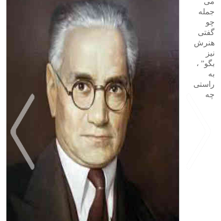
می
جمله
چو
گفتی
هنرش
نیز
بگو” ،
به
راستی
چه
>
<