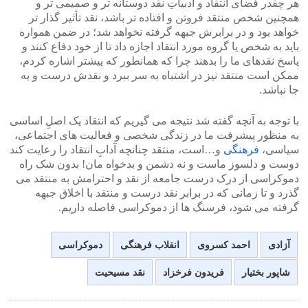
هر چقدر فضای انتقاد و ادبیاتِ نقد دوستانه تر و صمیمی تر و
همچنین شخص منتقد فروتن و افتاده تر باشد، نقد تأثیر گذار تر
خواهد بود و در برابرش جبهه گرفته نخواهد شد؛ در ضمن همواره
باید به شخص یا گروه مورد انتقاد اجازه داد تا از خود دفاع کنند و
پاسخ نقدهای ما را بدهند چرا که همانطور که پیشتر اشاره کردم،
ممکن است منتقد نیز در اشتباه به سر ببرد و نقدش درست و به
جا نباشد.
با توجه به آنچه گفته شد نتیجه می گیریم که انتقاد یک اصلِ اساسی
به منظور پیشرفت ما در زندگی شخصی و فعالیت های اجتماعی،
سیاسی،
فرهنگی
و…است، منتقد چنانچه آدابِ انتقاد را رعایت کند
دوست و دلسوز ماست و نه دشمن و بدخواه مان! بدون شک راه
دموکراسی از درک درست جامعه از نقد و احترامش به منتقد می
گذرد و تا زمانی که در برابر نقد درست و منتقد با اخلاق جبهه
گرفته می شود، فرسنگ ها از دموکراسی فاصله داریم.
آزادی
احمد کسروی
انقلاب فرهنگی
دموکراسی
شاپور بختیار
فریدون فرخزاد
نقد مسیحیت