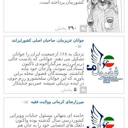
کشورمان پرداخته است.
۲۹۰
پخش
جوانان عزیزمان، صاحبان اصلی کشورایرانند
۰
نزدیک به ۶۸٪ ازجمعیت ایران را جوانان
تشکیل می دهند. جوانانی که بادست خالی
دربرابررژیم مرگبارآخوندی تاکنون
ایستادگی نمودند، وازجان خود مایه
گذاشتند. نویسندگان فضول محله براین
باورند که این جوانان سلحشورو رزم جوی،
در آینده نزدیکی شیشه عمردیو جنایتکار
راخواهند شکست و دموکراسی را به
۵
پخش
ارمغان خواهند آورد
میرزارضای کرمانی وولایت فقیه
۰
خامنه ای بتنهائی مسئول جنایات وویرانی
کشوردرسی سال گذشته بوده واکنون
دلقک های انتصابی خود را به جان هم