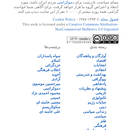
مبنای سیاست نادرست برای
دموکراسی
مردم ایران باشد، مورد
انتقاد و اعتراض گروه ما قرار خواهد گرفت. برای آگاهی شما خواننده
گرامی، همه روزه بیشتر از ۱۰،۰۰۰ نفر از این سایت دیدن می کنند.
فضول محله
© ۱۳۹۳-۱۳۸۷ -
Cookie Policy
This work is licensed under a
Creative Commons Attribution-
NonCommercial-NoDerivs 3.0 Unported
رسته بندي
برچسب‌ها
آوارگان و پناهندگان
سپاه پاسداران
اقتصاد
اسلام
انتخابات
خردگرائی
انتقادی
انقلاب فرهنگی
بهداشت و تندرستی
آخوند
بیوگرافی
آزادی
پادشاهی
میرحسین موسوی
پیشنهاد و نظریات
دموکراسی
تاریخی
محمود احمدی نژاد
تکنولوژی
خمینی
جنایات رژیم
مجتبی خامنه ای
دینی
سکولاریسم
زندانی سیاسی
علی خامنه ای
سیاسی
طنز
فرهنگی