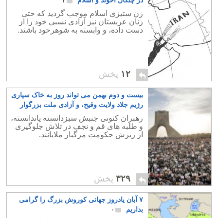
در چنگال آخوند و اسلام
۳
زن ستیزی اسلام موجب گردید که حتی
زنان عربستان نیز آزادی نسبی خود را از
دست داده، و وابسته به شوهرخود باشند.
۱۲
پخش
بیست و دوم بهمن می تواند روز به خاک سپاری
رژیم جلاد ولایت وقیح، و آزادی ملت بزرگوار
ایران باشد
۱
رهبران کنونی جنبش سبزدانسته یاندانسته،
و طلبه های قم و نجف در تلاش جلوگیری
از ریزش حکومت مرگبار ملایانند.
۳۲۹
پخش
۷ آبان یادروز جهانی کوروش بزرگ را گرامی
بداریم
۰