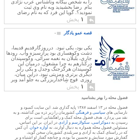
را به شخص بیگانه وناشناس عرب نژادی
بنام رضا بخشیدید وبه نام وی ثبت
نمودید؟. گویا این فرد که به نام رضای
غریب ورضای شماره هشت نامیده می
۱
پخش
شود، […]
قصه عمو یادگار
۰
یکی بود، یکی نبود. درروزگارقدیم قدیما،
دشت وکوهساری بود پرازسبزه وآب. رودها
جاری، بلبلان به نغمه سرائی، وگوسپندان
درکنارهم به چرا مشغول. درمیان این
گوسپندان هرگزجنگ وجدل و یکی رابر
دیگری برتری ومزیتی نبود. دراین میان،
روزی قوچ شاخداربزرگی به جلو آمد وبر
گوسپندان دیگربا پرخاش وتندی به
۱
پخش
زورگوئی وقلدری پرداخت. گهگاهی که
گوسپندان چراگاههای […]
فضول محله را بهتر بشناسید
فضول محله در ۱۳ اسفند ۱۳۸۷ پایه گذاری شد. این سایت کمبود و
نارسایی های
سیاسی
و
فرهنگی
کشورمان را زیر ذره بین گذاشته، و به
نقد می پردازد. هدف فضول محله کمک و راهگشایی است برای
رسیدن به
دموکراسی
،
سکولارسم
و
آزادی
در ایران. بر این اساس،
مسئولین فضول محله همواره به دنبال آوازند، نه
آوازه خوان
. آن کس
که در راستای کمک به آزادی و سربلندی کشورمان سخن گوید،
گفتارش مورد ستایش و تحسین ما بوده، و چنانچه گفتار او اشتباه و بر