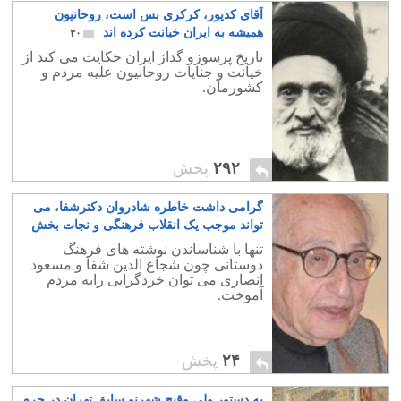
آقای کدیور، کرکری بس است، روحانیون
همیشه به ایران خیانت کرده اند
۲۰
تاریخ پرسوزو گداز ایران حکایت می کند از
خیانت و جنایات روحانیون علیه مردم و
کشورمان.
۲۹۲
پخش
گرامی داشت خاطره شادروان دکترشفا، می
تواند موجب یک انقلاب فرهنگی و نجات بخش
نسل های آینده کشورمان باشد
۰
تنها با شناساندن نوشته های فرهنگ
دوستانی چون شجاع الدین شفا و مسعود
انصاری می توان خردگرایی رابه مردم
آموخت.
۲۴
پخش
به دستور ولی وقیح شهرنو سابق تهران در حرم