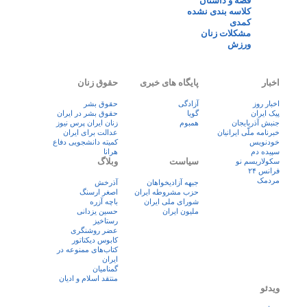
قصه و داستان
کلاسه بندی نشده
کمدی
مشکلات زنان
ورزش
اخبار
پایگاه های خبری
حقوق زنان
اخبار روز
آزادگی
حقوق بشر
پيک ايران
گویا
حقوق بشر در ایران
جنبش آذربایجان
همبوم
زنان ايران پرس نيوز
خبرنامه ملّی ایرانیان
عدالت برای ایران
خودنویس
کمیته دانشجویی دفاع
سپیده دم
هرانا
سیاست
وبلاگ
سکولاریسم نو
فرانس ۲۴
مردمک
جبهه آزادیخواهان
آذرخش
حزب مشروطه ایران
اصغر ارسنگ
شورای ملی ایران
باچه آزره
ملیون ایران
حسین یزدانی
رستاخیز
عضر روشنگری
کابوس دیکتاتور
کتاب‌های ممنوعه در
ایران
گمنامیان
منتقد اسلام و ادیان
ویدئو