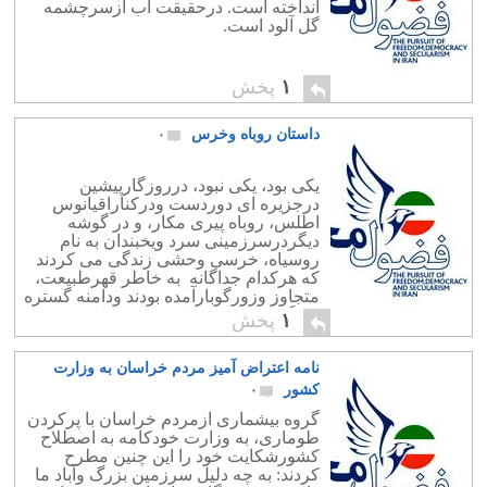
انداخته است. درحقیقت آب ازسرچشمه
گل آلود است.
۱
پخش
داستان روباه وخرس
۰
یکی بود، یکی نبود، درروزگارپیشین
درجزیره ای دوردست ودرکناراقیانوس
اطلس، روباه پیری مکار، و در گوشه
دیگردرسرزمینی سرد ویخبندان به نام
روسیاه، خرسی وحشی زندگی می کردند
که هرکدام جداگانه به خاطر قهرطبیعت،
متجاوز وزورگوبارآمده بودند ودامنه گستره
وچنگ اندازی خود را به دشت ها وسبزه
۱
پخش
های دورونزدیک می افکندند. روباه پیربرای
دست اندازی به […]
نامه اعتراض آمیز مردم خراسان به وزارت
کشور
۰
گروه بیشماری ازمردم خراسان با پرکردن
طوماری، به وزارت خودکامه به اصطلاح
کشورشکایت خود را این چنین مطرح
کردند: به چه دلیل سرزمین بزرگ وآباد ما