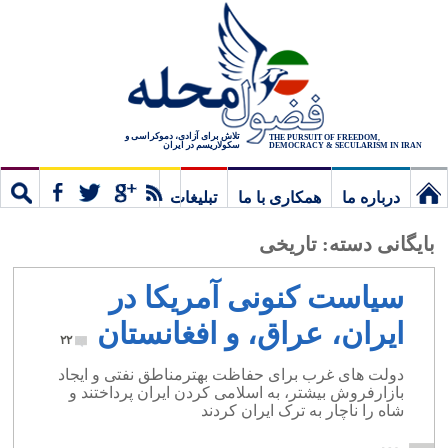
تلاش برای آزادی، دموکراسی و
THE PURSUIT OF FREEDOM,
سکولاریسم در ایران
DEMOCRACY & SECULARISM IN IRAN
درباره ما
همکاری با ما
تبلیغات
نخستین
مشترک
جستج
بایگانی دسته:
تاریخی
برگ
سیاست کنونی آمریکا در
ایران، عراق، و افغانستان
۲۲
دولت های غرب برای حفاظت بهترمناطق نفتی و ایجاد
بازارفروش بیشتر، به اسلامی کردن ایران پرداختند و
شاه را ناچار به ترک ایران کردند