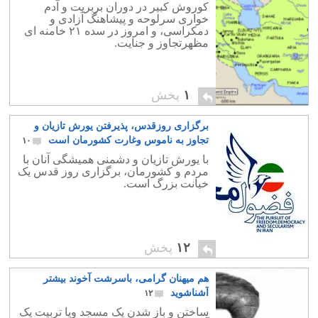
کوروش کبیر در دوران بربریت و آدم
خواری سرلوحه و پیشاهنگ آزادی و
دمکراسی، و امروز در سده ۲۱ خامنه ای
مظهرتجاوز و جنایت.
۱
پخش
برگزاری روزقدس، پذیرفتن یورش تازیان و
تجاوز به ناموس وغارت کشورمان است
۱۰
با یورش تازیان و دشمنی همیشگی آنان با
مردم و کشورمان، برگزاری روز قدس یک
خیانت بزرگ است.
۱۲
پخش
هم میهنان گرامی، باسرشت آخوند بیشتر
آشناشوید
۱۲
ساختن و باز شدن یک مسجد ویا تربیت یک