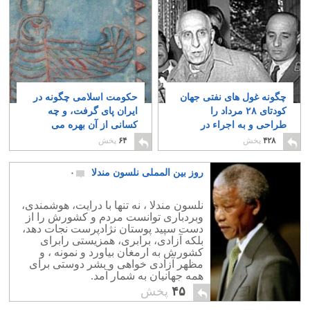
چگونه غول های نفتی جهان
حکومت اسلامی چگونه در
کودتای ۲۸ مرداد را
ایران پای گرفت، و چه
طراحی و به اجراء در
کسانی از آن بهره می
آوردند؟
گیرند؟
۱۰
۳۰
۴۲۸
پخش
۶۴
پخش
روز بین المملی نلسون مندلا
۰
نلسون مندلا ، نه تنها با درایت، هوشمندی،
وبردباری توانست مردم و کشورش را از
دست سپید پوستان نژادپرست نجات دهد،
بلکه آزادی، برابری، همزیستی رابرای
کشورش به ارمغان بیاورد و نمونه ، و
مظهر آزادی خواهی و بشر دوستی برای
همه جهانیان به شمار آمد.
۴۵
پخش