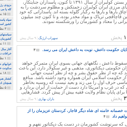
به رگبار بستن کولبران از سال ۱۳۹۱ تا کنون، پاسداران جنایتکار،
بزودی رژی
ای مرزی ایران کولبران زحمتکش و مظلوم سردشت را به
کله پا می
اچاق بارها و بارها به رگبار گلوله بسته اند. پاسدارانی که خود
۱۵ نظر و ۳۲۷ پخش
ن قاچاقچی تریاک و مواد مخدر بوده، و تا کنون چند میلیون
سپاه پاسد
رانی را معتاد و کشورمان را ورشکسته نمودند.
کشور اس
۳ نظر و ۱۶۲ پخش
سیاستهای 
۱
پخش
سهراب ارژنگ
|
۹ سال پیش
کشورمان 
۱۱ نظر و ۳۱۵ پخش
ایان حکومت داعش، نوبت به داعش ایران می رسد.
آغاز سال 
۳
خرافات دی
۱ نظر و ۷۴ پخش
سقوط داعش ، نگاههای جهانی بسوی ایران متمرکز خواهد
خوابهای ط
ان حکومتی دیکتاتوری، مذهبی و غیر سکولار دارد، این باعث
سکونت خو
 که چه از نظر حقوق بشر و چه از نظر امنیت جهانی
۱۸ نظر و ۸۹۷ پخش
از حکومت اسلامی ایران همواره وجود داشته باشد. منافع
کشتار هم م
لماسی حرف اول را می زند و بعید نیست که روسیه بخاطر
همچنان ادا
که در غرب و امریکا دارد دست از حمایت از ایران بردارد و
۵ نظر و ۲۵۹ پخش
برای پایان نظام ولایت فقیه بیش از پیش گردد. فشارهایی
سال پیش بر بشار اسد وارد می شد و او هم بالاخره مجبور
۳
پخش
باران بهاری
|
۹ سال پیش
ت مخالفان خود را به رسمیت بشناسد و در کنفرانس برلین
 اسد در کنار مخالفان پای یک میز مذاکره بنشیند.
 خصمانه خامنه ای شاه دیگر قاجار، کردستان عزیزمان را از
هیم داد
۴
نی که سرنوشت کشورمان در دست یک دیکتاتور نفهم و