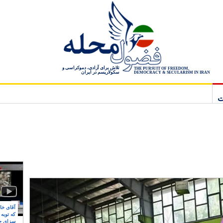
تلاش برای آزادی، دموکراسی و
THE PURSUIT OF FREEDOM,
سکولاریسم در ایران
DEMOCRACY & SECULARISM IN IRAN
ت
آقای خام
که توبه
سزای ج