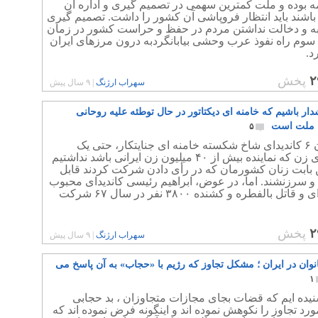
ه بوده و ملت کمترین سهمی در تصمیم گیری و اداره آن
باشند باید انتظار فروپاشی آن کشور را داشت. تصمیم گیری
به و دخالت نداشتن مردم در حفظ و حراست کشور در زمان
 سوم راه نفوذ عرب وحشی بیابانگردبه درون مرزهای ایران
د.
۲
پخش
سهراب ارژنگ
|
۹ سال پیش
دار باشیم که خامنه ای دیکتاتور در حال توطئه علیه روحانی
ه ملت است
۵
در میان ۶ کاندیدای شاخ شکسته خامنه ای جنایتکار، حتی یک
کاندیدای زن که نماینده بیش از ۴۰ میلیون زن ایرانی باشد نداشتیم
ن بابت زنان کشورمان که در رأی دادن شرکت کردند قابل
و سرزنشند. اما، در عوض، ابراهیم رئیسی کاندیدای محبوب
خامنه ای و قاتل بالفطره و کشنده ۳۸۰۰ نفر در سال ۶۷ شرکت
۲
پخش
سهراب ارژنگ
|
۹ سال پیش
انوان در ایران ؛ مشکل تجاوز که رژیم با «حجاب» به آن پاسخ می
۱
نیده ایم که قضات بجای مجازات متجاوزان ، بد حجابی
ورد تجاوز را نکوهش نموده اند و اینگونه فرض نموده اند که