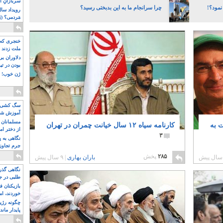
سربازانِ ا
 نمود؟!
چرا سرانجام ما به این بدبختی رسید؟
مَردمی؟ (بَ
خنجری که 
ملت زدند
دلاوران ب
بودن در ت
ژن خوب! ت
سگ کشی، 
آموزش شکن
بیشتر
مسلمانان 
 به
کارنامه سیاه ۱۲ سال خیانت چمران در تهران
از دختر ام
۳
مسلمان ه
نگاهی به پ
جرم تجاوز
آویز شدند!
۲۸۵
پخش
باران بهاری
|
۹ سال پیش
نگاهی گذرا
طلبی در ج
بازیکنان ف
خوردند، ام
چگونه رژی
پایدار ماند