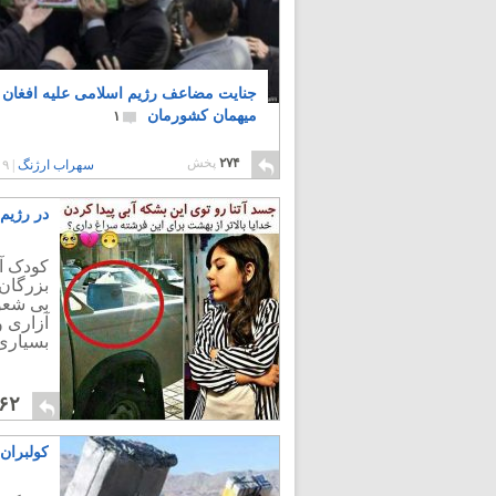
جنایت مضاعف رژیم اسلامی علیه افغان 
میهمان کشورمان
۱
۲۷۴
پخش
سهراب ارژنگ
|
۹ سال پیش
در رژیم 
کودک آز
بزرگان 
بی شعور
آزاری و
بسیاری 
۶۲
کولبران 