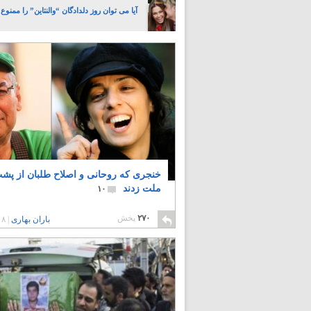
آیا می توان روز دلدادگان “والنتاین” را ممنوع
خنجری که روحانی و اصلاح طلبان از پشت
ملت زدند
۱۰
۲۷۰
پخش
باران بهاری
|
۸ سال پیش