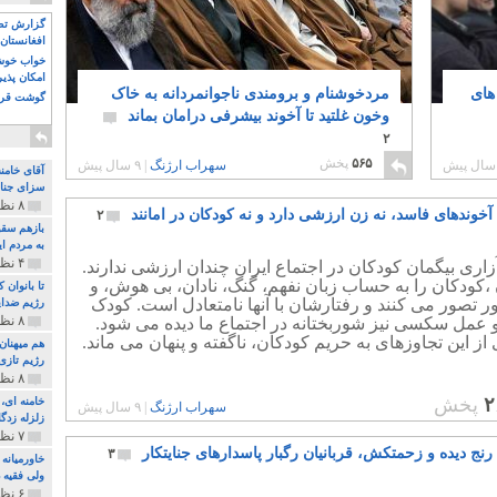
گزارش تصو
افغانستان 
خواب خوش و
امکان پذی
های
مردخوشنام و برومندی ناجوانمردانه به خاک
گوشت قرم
وخون غلتید تا آخوند بیشرفی درامان بماند
۲
۵۶۵
پخش
سهراب ارژنگ
|
۹ سال پیش
آقای خامن
سزای جنای
۸ نظر و ۱۸۰ پخش
آخوندهای فاسد، نه زن ارزشی دارد و نه کودکان در امانند
۲
بازهم سقو
به مردم ای
۴ نظر و ۹۷ پخش
اری بیگمان کودکان در اجتماع ایران چندان ارزشی ندارند.
،کودکان را به حساب زبان نفهم، گنگ، نادان، بی هوش، و
تا بانوان
 تصور می کنند و رفتارشان با آنها نامتعادل است. کودک
رژیم ضدای
۸ نظر و ۸۹ پخش
 عمل سکسی نیز شوربختانه در اجتماع ما دیده می شود.
از این تجاوزهای به حریم کودکان، ناگفته و پنهان می ماند.
هم میهنان
رژیم تازی 
۸ نظر و ۲۱۹ پخش
۲
پخش
سهراب ارژنگ
|
۹ سال پیش
زلزله زدگا
۷ نظر و ۲۱۰ پخش
رنج دیده و زحمتکش، قربانیان رگبار پاسدارهای جنایتکار
۳
خاورمیانه
ولی فقیه د
۶ نظر و ۱۵۷ پخش