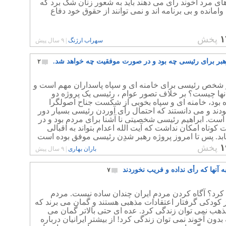
های مرد آخوند رأی می دهند باید به شعور زنان شک برد که
 وامانده و بی برنامه اند و نمی توانند از حقوق خود دفاع
۱
پخش
سهراب ارژنگ
|
۹ سال پیش
هبر برای رئیسی چه بود و در صورت موفقیت چه خواهد شد.
۲
ا شخص رئیسی برای خامنه ای و سپاه پاسداران مهم است و
نها چیست؟ بر خلاف تصور عوام ، رئیسی یک پروژه دو
 بود، خامنه ای و سپاه بخوبی از شکست جناح اصولگرا
دند و می دانستند که احتمال رأی آوردن رئیسی بسیار دور
است. ابراهیم رئیسی شخصیتی نا آشنا برای مردم بود و در
 کوتاه امکان نداشت که آیت الله اعدام بتواند به اقبالی
بد. پس تا امروز پروژه رهبر شدن رئیسی موفق بوده است
ی مظلوم نمایی هم می کند که آرایش بیش از این بوده
۱
پخش
باران بهاری
|
۹ سال پیش
به آنها که رأی نداده و فریب نخوردند
۷
 کرد؟ آگاه کردن مردم ایران چندان ساده نیست. مردم
ز کودکی گرفتار اعتقادات مذهبی هستند و گمان می برند که
هب نمی توان زندگی کرد. عده ای حتی بالاتر گمان می
 بدون آخوند نمی توان زندگی کرد! از بیشتر ایرانیان درباره