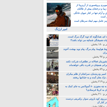
یری پروفسوری از آریزونا از
زیبا و درخشان پیش از طالبان
 آرام تنها در کنار حیوان خانگی
ر است
ز عامل مهم ایجاد سرطان است
امیر ارژنگ
ه ای، همانگونه که توبه گرگ مرگ است،
ات همیشگی شماچه می تواند باشد؟!
ط هواپیما، پیام مرگ، پیام نوید بهشت آخوند
ران
 کشورمان فعالانه در تظاهرات شرکت نکنند
رانی همچنان در قدرت باقی خواهدماند
 اسیر ودربندمان، سرانجام از ظلم بیکران
نژاد بجان آمده و به خبابانها ریختند
خامنه ای، به چه مجوزی ۸۰ آمبولانس به جای کمک به
ن به کربلا فرستادی؟
 برروی کوه باروتی سوار، وکبریتی دردست
ر کنار آن