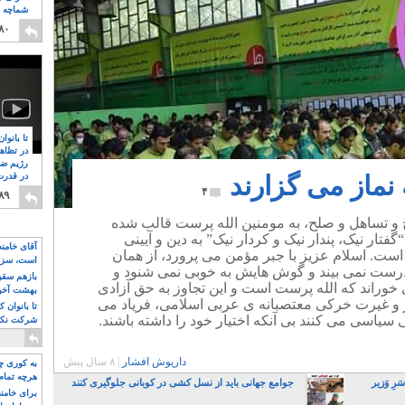
شماچه م
۸
۸۰
تا بانوا
در تظاه
رژیم ضد
نماز می گزارند
در قدرت
۸
۴
۸۹
ح و تساهل و صلح، به مومنین الله پرست قالب شده
تار نیک، پندار نیک و کردار نیک” به دین و آیینی
آقای خامن
است. اسلام عزیز با جبر مؤمن می پرورد، از همان
است، سزا
رست نمی بیند و گوش هایش به خوبی نمی شنود و
تواند باشد؟
بازهم سقوط
 خوراند که الله پرست است و این تجاوز به حق آزادی
بهشت آخون
ور و غیرت خرکی معتصبانه ی عربی اسلامی، فریاد می
تا بانوان 
ی سیاسی می کنند بی آنکه اختیار خود را داشته باشند.
شرکت نکنن
قدرت باقی
داریوش افشار
|
۸ سال پیش
به کوری چش
هرچه تمام
رِ وَزیر
جوامع جهانی باید از نسل کشی در کوبانی جلوگیری کنند
برای خامنه