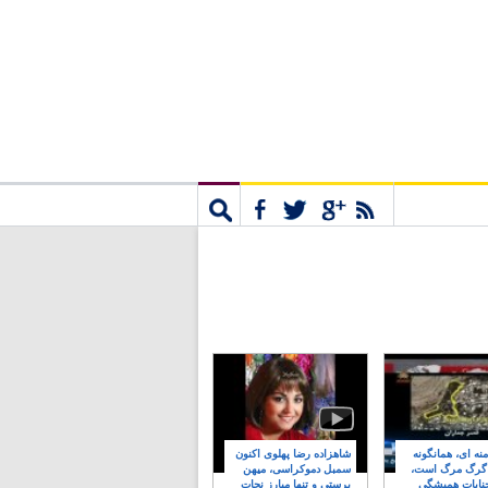
مشترک
جستجو
نه ای، همانگونه
شاهزاده رضا پهلوی اکنون
 گرگ مرگ است،
سمبل دموکراسی، میهن
نایات همیشگی
پرستی و تنها مبارز نجات