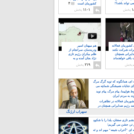
۴
ی تواند باشد؟!
کشورمان است
۱
پخش
۱۱۰۱
پخش
ن کشورمان فعالانه
هم میهنان اسیر
رات شرکت نکنند
ودربندمان، سرانجام از
ایرانی همچنان
ظلم بیکران رژیم تازی
 باقی خواهدماند
نژاد بجان آمده و به
۸
خبابانها ریختند
پخش
۲۱۹
پخش
ه ای، همانگونه که توبه گرگ مرگ
ی جنایات همیشگی شماچه می
!
 هواپیما، پیام مرگ، پیام نوید
د به مردم ایران
کشورمان فعالانه در تظاهرات
د رژیم ضدایرانی همچنان در
 خواهدماند
سهراب ارژنگ
م تازی صفتان، یلدا را با شکوهِ
 تر، جشن می گیریم!
 ای "اَعراب شیعه" مهم اند و نَه