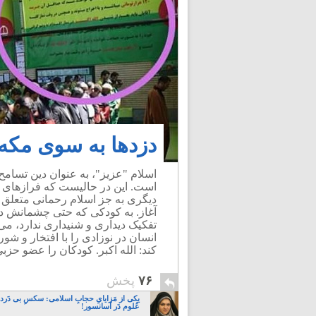
دزدها به سوی مکه 
اسلام "عزیز"، به عنوان دین تسام
است. این در حالیست که فرازهای “گف
دیگری به جز اسلام رحمانی متعلق 
آغاز. به کودکی که حتی چشمانش د
تفکیک دیداری و شنیداری ندارد، می
انسان در نوزادی را با افتخار و ش
کند: الله اکبر. کودکان را عضو حزب
۷۶
پخش
یکی از مَزایایِ حجابِ اسلامی: سکسِ بی دَردسَ
عُلوم دَر آسانسور!