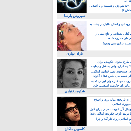
یرانی!
رویداد سال ۵۷؛ شورش و دَسیسه و یا انقلابی
خش ۲)
سیروس پارسا
روحانی و اصلاح طلبان از پشت به
ی گناه ، شجاعی و حاج صفی از
یم ملی محروم شدند.
ست نژادپرستی بدهید!
باران بهاری
طرح مخوف حکومتی برای
جه گران دولتی به قتل و جنایت
در جستجوی تغییر قوانین اسلامی،
ام جمعه مدل لباس شنا تا آخوند
مجنسگرا!
رونده دو دختر جوان ایرانی که به
 ماموران حکومت اسلامی، حلق
شکوه بختیاری
 به تاریخچه میانه روی و اصلاح
مهوری اسلامی
وتبال گًل خوردند، مردم ایران گول
ا برنده بازی، حکومت اسلامی شد!
م اسلامی روی کار آمد و چرا
؟!
کاسپین ماکان