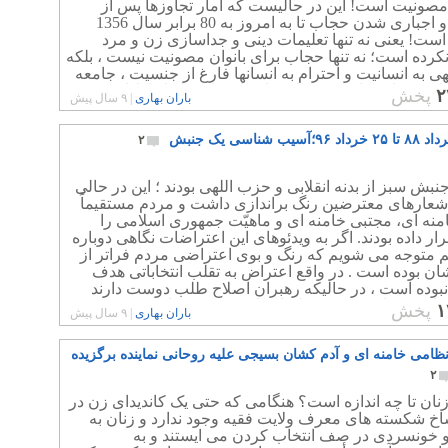
صونیت است! این در حالیست که آمار تجاوزها پس از
انقلاب و اجباری شدن حجاب تا به امروز به 80 برابر سال 1356
ست! یعنی نه تنها تعلیمات دینی و جداسازی زن و مرد
رده است؛ نه تنها حجاب برای بانوان مصونیت نیست ، بلکه
ی به انسانیت و احترام به انسانها فارغ از جنسیت ، جامعه
جایی رسانیده است که با بحرانی اجتماعی از لحاظ امنیت
۲
پخش
باران بهاری
|
۹ سال پیش
وبرو باشیم.
۲
بش سبز از بدنه انقلابی و حزب اللهی بودند ؛ این در حالی
 شعارهای معترضین رنگ براندازی داشت و مردم مستقیماً
نه ای، مجتبی خامنه ای و ماهیّت جمهوری اسلامی را
ر داده بودند. اگر به ویدئوهای این اعتراضات نگاهی دوباره
یم متوجه می شویم که رنگ و بوی اعتراضی مردم فراتر از
ان بوده است . در واقع اعتراض به تقلب انتخاباتی هدف
بوده است ، در حالیکه رهبران اصلاح طلب دوست دارند
 وانمود نمایند. حقیقت تلخ این است که رهبران جنبش سبز
۱
پخش
باران بهاری
|
۹ سال پیش
ز مردم عقب تر بودند و توان شناخت اهداف مردم را در این
ت نداشتند.
نظامی خامنه ای و آدم کشان بسیجی علیه روحانی نماینده برگزیده
۲
نان تا چه اندازه است؟ هنگامی که حتی یک کاندیدای زن در
اخ شکسته های معرف ولایت فقیه وجود ندارد و زنان به
و خونسردی در صف انتخاب کردن می ایستند و به