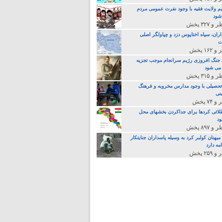
م ولایت فقیه با وجود نفرت عمومی مردم
 شود
اران، سپاه اختاپوس دزد و چپاولگر اصلی
ت
جنگ افروزی رژیم سرانجام موجب تجزیه
می شود
تحصیلی با وجود مدارس مخروبه و فرهنگ
نی
لائی کردها برای جداکردن بخشهای محل
د
یهنان کولبر کرد به وسیله پاسداران جنایتکار
مه دارد