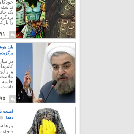
خودکام
نداشته 
یک جان
یزدگرد
را بازکر
۹۱
باید هوش
برگزید
و از ای
ملامت 
داشت.
۹۵
امنیت ب
دهد!
بارها ش
بانوی م