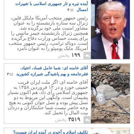
آینده تیره و تار جمهوری اسلامی با تغییرات
امسال
۴
رئیس جمهور منتخب آمریکا مایکل فلین،
ژنرال سه ستاره بازنشسته را به عنوان
مشاور امنیت ملی خود برگزیده شد.
همچنین ژنرال بازنشسته جیمز ماتیس را
برای پست حساس وزارت دفاع برگزیده
است. دونالد ترامپ، رئیس جمهور منتخب
آمریکا، مایک پومپئو را به عنوان نامزد
ریاست سیا، سازمان اطلاعات مرکزی
۱۹۹
پخش
آمریکا، انتخاب کرده استاین سه نفر تنها
کسانی نیستند که بشدت مخالف حضور
آقای خامنه ای: شما عامل فساد، اعتیاد،
جمهوری اسلامی بوده اند ولی پستهای
حساسی که در اختیار خواهند داشت ، می
فقرجامعه و بهم پاشیدگی شیرازه کشورید
۳
تواند آینده جمهوری اسلامی را تیره و تار
آقای خامنه ای: اگر ملت ایران فریب
نماید.
خمینی خورد و در ۱۲ فروردین ۱۳۵۸ به
جمهوری اسلامی رأی داد، هم اکنون بسیار
پشیمان است. وانگهی این مربوط به دو
نسل پیش بوده و نسل جوان کنونی به هیچ
وجه حاضر نیست شما جنایتکاران و دزدان
بیت المال را تحمل کند.
۳۵۱۹
پخش
تکلیف اسلام و آخوند در آینده ایران چیست؟