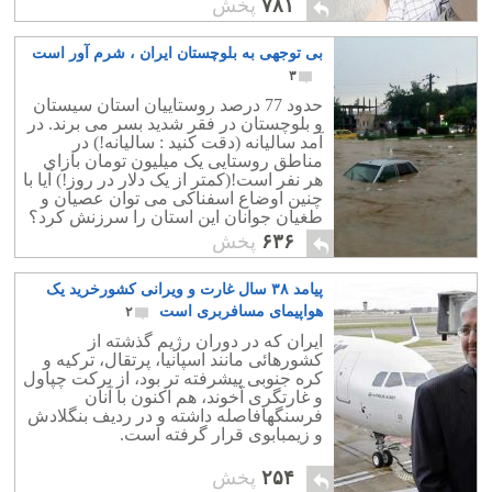
۷۸۱
پخش
بی پاسخ نخواهد گذاشت!
بی توجهی به بلوچستان ایران ، شرم آور است
۳
حدود 77 درصد روستاییان استان سیستان
و بلوچستان در فقر شدید بسر می برند. در
آمد سالیانه (دقت کنید : سالیانه!) در
مناطق روستایی یک میلیون تومان بازای
هر نفر است!(کمتر از یک دلار در روز!) آیا با
چنین اوضاع اسفناکی می توان عصیان و
طغیان جوانان این استان را سرزنش کرد؟
چه دستهای پشت پرده ای در کارند که این
۶۳۶
پخش
همه ستم و تبعیض را به این استان و البته
بسیاری دیگر از استانهای مرزی ،ارمغان
پیامد ۳۸ سال غارت و ویرانی کشورخرید یک
داده اند؟ آیا جمهوری اسلامی آمده است تا
ایران را نابود و تجزیه کند؟
هواپیمای مسافربری است
۲
ایران که در دوران رژیم گذشته از
کشورهائی مانند اسپانیا، پرتقال، ترکیه و
کره جنوبی پیشرفته تر بود، از برکت چپاول
و غارتگری آخوند، هم اکنون با آنان
فرسنگهافاصله داشته و در ردیف بنگلادش
و زیمبابوی قرار گرفته است.
۲۵۴
پخش