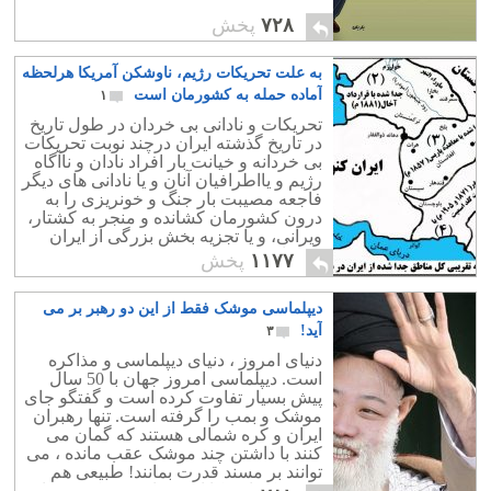
۷۲۸
پخش
به علت تحریکات رژیم، ناوشکن آمریکا هرلحظه
آماده حمله به کشورمان است
۱
تحریکات و نادانی بی خردان در طول تاریخ
در تاریخ گذشته ایران درچند نوبت تحریکات
بی خردانه و خیانت بار افراد نادان و ناآگاه
رژیم و یااطرافیان آنان و یا نادانی های دیگر
فاجعه مصیبت بار جنگ و خونریزی را به
درون کشورمان کشانده و منجر به کشتار،
ویرانی، و یا تجزیه بخش بزرگی از ایران
شده است:
۱۱۷۷
پخش
دیپلماسی موشک فقط از این دو رهبر بر می
آید!
۳
دنیای امروز ، دنیای دیپلماسی و مذاکره
است. دیپلماسی امروز جهان با 50 سال
پیش بسیار تفاوت کرده است و گفتگو جای
موشک و بمب را گرفته است. تنها رهبران
ایران و کره شمالی هستند که گمان می
کنند با داشتن چند موشک عقب مانده ، می
توانند بر مسند قدرت بمانند! طبیعی هم
هست که امریکا این حماقت دو کشور را