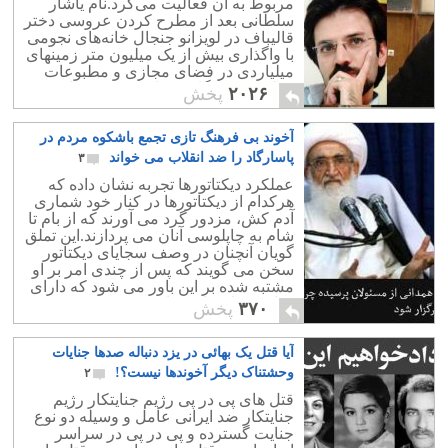
مربوط به آن فعالیت می‌کرد.نام یاشار
سلطانی بعد از مطرح کردن عروسی دختر
قالیباف در لویزانو جنجال خانه‌های نجومی
با واگذاری بیش از یک میلیون متر زمینهای
میلیاردی در فضای مجازی و مطبوعات
مطرح شد.وبگاهِ معماری نیوز پس از
۲۰۲۶
پخش
شکایتِ شهرداری و شورای شهر تهران،
فیلتر شد و پس از مدتی، یاشار سلطانی نیز
آخوند بی فرهنگ تازی تجمع باشکوه مردم در
بازداشت گردید.
پاسارگاد را ضد انقلاب می خواند
۳
عملکرد دیکتاتورها تجربه نشان داده که
هرکدام از دیکتاتورها در کنار خود شماری
آدم کش، مزدور گرد می آورند که از بام تا
شام به چاپلوسی آنان می پردازند.این تملق
گویان آنچنان در وصف سجایای دیکتاتور
سخن می گویند که پس از چندی امر بر او
مشتبه شده بر این باور می شود که دارای
چنان صفات بارزی است
۳۷۰
پخش
آیا قتل یک بهائی در یزد دنباله صدها جنایات
وحشتناک دیگر آخوندها نیست؟!
۲
قتل های پی در پی رژیم جنایتکار رژیم
جنایتکار ضد ایرانی عامل و وسیله دو نوع
جنایت گسترده و پی در پی در سراسر