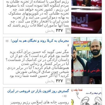
رژیم اسلامی با استفاده از تجزیه طلبان به
کمال تعجب دیدیم که در فضای مجازی
مردم اینگونه القا نموده است که با سقوط
گروهی از هموطنان عمدتاً مخالف رژیم و
این رژیم ، کشور تجزیه خواهد شد. چه
مخالف شیعه گری سیاسی از کشته شدن
تجزیه طلبانی که در تلویزیونهای مشکوک
زوّار ابراز شادمانی کردند.
به بهانه دموکراسی می آیند و از تجزیه
شدن ایران با افتخار دفاع می کنند ، چه
بسا آنها مأموران اطلاعات رژیم باشند که
سعی در ارعاب مردم داشته و توسل از
۴۳۷
پخش
ناچاری به رژیم دزد اسلامی را بیافرینند. در
واقع مردم می بینند که بهتر است با رژیم
مجرمان به کربلا روند و نخبگان هم به اوین!
جهل و فساد و خون بسازند تا اینکه به
سرنوشت عراق و سوریه دچار شوند.
۲
براحتی می توان حس کرد که نفوذ
مگر نمی گویید که حسین برای آنکه یزید
اطلاعات رژیم اسلامی در بسیاری از
فاسد بود قیام کرده است؟ یک جو از آن
تلویزیونهای مثلاً آزادیخواه خارج از کشور تا
داستان آزادگی در تن کدامیک از شماست؟
جایی است که این تلویزیونها از مهمانان
آیا در برابر کشتار و زندانی شدن
تجزیه طلب دعوت می کنند! این چیزی جز
هموطنانتان قیام کردید؟ آیا در برابر دزدی
کمک به دوام رژیم و آب در آسیابش ریختن
شیخی چون صادق لاریجانی شورش
است؟
کردید؟ آیا اگر حسین قصه شما زنده بود
علیه امثال خامنه ای و لاریجانی ساکت می
۴۲۷
پخش
ماند؟ این چه مذهب جعلی و دروغین است
که برای خود ساخته اید که حتی حاضر
گسترش روز افزون بازار تن فروشی در ایران
نیستید به دستورات و پیامهای امام خودتان
عمل نمایید؟
۰
روسپی خانه های اسلامی رژیم روسپی