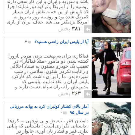
باشد و سوریه و ایران با این کار سعی دارند
روسیه را از امریکا و ترکیه دور نمایند! چرا
که تا پیش از این حمله نقش ایران بسیار
کمرنگ شده بود و روسیه روز به روز به
امریکا نزدیکتر می شد .حذف ایران از بازی
سوریه بسیار گرانتر از چیزی بود که
۳۸۱
پخش
تحملش نماید و می توان گفت که به
احتمال قوی حملات شیمیایی بشار اسد با
آیا از پلیس ایران راضی هستید؟
۲
هماهنگی سپاه ایران به قصد ایجاد شکاف
میان ترکیه ، روسیه و امریکا انجام شده
است.
فداکاری برای به بهشت بردن مردم بازور!
کشته شدن دو مأمور «مثلا فداکار!» در
تعقیب یک خودرو مظنون به فساد اخلاقی
و رعایت نکردن شئون اسلامی در شب
سیزده بدر، ما را بر آن داشت که کارکرد
پلیس ایران را نقد نماییم. پلیسی که
مدیریتش را سران سپاه بدست دارند و
اکثریت آن عضو بسیج هستند. پلیسی که
۲۶۳
پخش
ترجیح می دهد تا بجای مجرمان خطرناک ،
بدنبال جوراب نازک بانوان و جشنهای
آمار بالای کشتار کولبران کرد به بهانه مرزبانی
خانگی و عروسی برود! تازه رشوه هم می
دهند بدون خطر! پلیسی که لامبورگینی
در سال ۹۵
۰
آقازادگان را نمی بیند ولی پراید مردم عادی
داستان فقر ، تبعیض و بی توجهی به کردها
برایش امنیت اخلاقی است! پلیسی که
، داستانی تکراری است ؛ داستانی که پایانی
توانایی تبدیل کردن خرس به خرگوش آن
ندارد. فقر و فشار نان آوری خانوار در
جهانی شد!