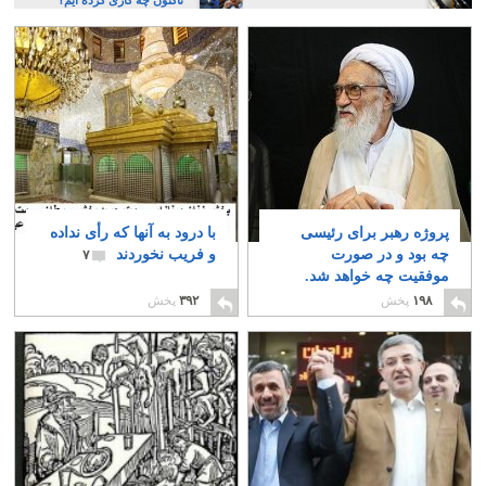
تاکنون چه کاری کرده ایم؟
پروژه رهبر برای رئیسی
با درود به آنها که رأی نداده
چه بود و در صورت
و فریب نخوردند
۷
موفقیت چه خواهد شد.
۲
۱۹۸
پخش
۳۹۲
پخش