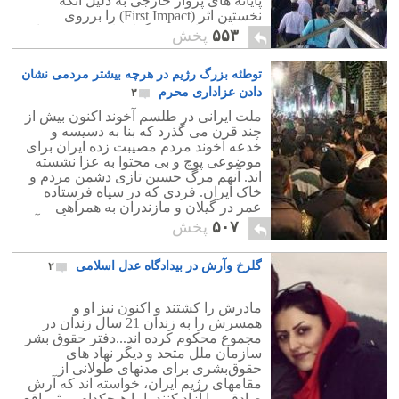
پایانه‏ های پرواز خارجی به دلیل آنکه
نخستین اثر (First Impact) را برروی
میهمانان خارجی می‏گذارد اهمیت به سزایی
۵۵۳
پخش
دارند،
توطئه بزرگ رژیم در هرچه بیشتر مردمی نشان
دادن عزاداری محرم
۳
ملت ایرانی در طلسم آخوند اکنون بیش از
چند قرن می گذرد که بنا به دسیسه و
خدعه آخوند مردم مصیبت زده ایران برای
موضوعی پوچ و بی محتوا به عزا نشسته
اند. آنهم مرگ حسین تازی دشمن مردم و
خاک ایران. فردی که در سپاه فرستاده
عمر در گیلان و مازندران به همراهی
برادرش حسن به قتل عام مردم بیگناه آن
۵۰۷
پخش
سامان پرداخت.
گلرخ وآرش در بیدادگاه عدل اسلامی
۲
مادرش را کشتند و اکنون نیز او و
همسرش را به زندان 21 سال زندان در
مجموع محکوم کرده اند...دفتر حقوق‌ بشر
سازمان ملل‌ متحد و دیگر نهاد های
حقوق‌بشری برای مدتهای طولانی از
مقامهای رژیم ایران، خواسته‌ اند که آرش
صادقي را آزاد کنند، اما هیچکدام موثرواقع