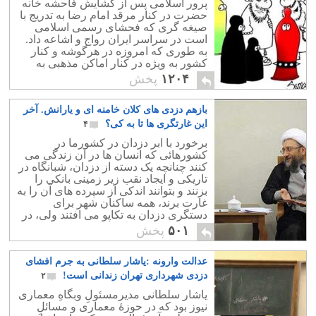
پرور اسلامی پس از گشایش فاحشه خانه
حضرت در کنار مرقد امام رضا به تدریج با
صیغه گری که فحشای رسمی اسلامی
است در سراسر ایران رواج و اشاعه داد.
به طوری که امروزه در هرگوشه و کنار
کشور به ویژه در کنار اماکن مذهبی به
میزان فراوان دیده می شود.
۱۲۰۴
پخش
بازهم دزدی های کلان خامنه ای و یارانش. آخر
این غارتگری ها تا به کی؟
۴
برخورد با ابر دزدان در کشورما در
کشورهائی که انسان ها در آن زندگی می
کنند چنانچه یک دسته از دزدان، شبانگاه در
تاریکی و ایجاد نقب زیر زمینی بانکی را
بزنند و بتوانند اندکی از سپرده های آن را به
غارت برند، همه ساکنان شهر برای
دستگری دزدان به تکاپو می افتند ولی، در
کشور ماتم زده ما چنین خبرهائی نیست.
۵۰۱
پخش
عدالت وارونه :یاشار سلطانی به جرم افشای
دزدی شهرداری تهران زندانی است!
۲
یاشار سلطانی مدیرمسئولِ وبگاهِ معماری
نیوز بود که در حوزهٔ معماری و مسائلِ