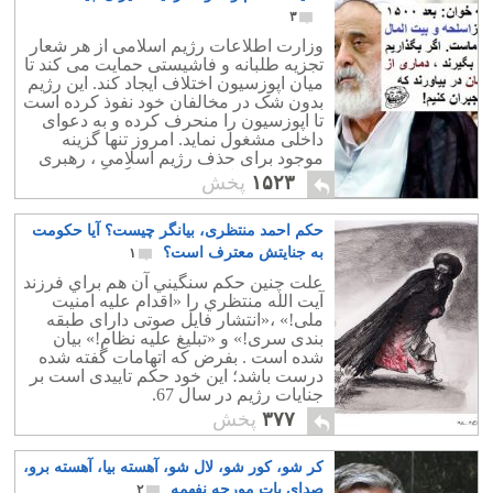
۳
وزارت اطلاعات رژیم اسلامی از هر شعار
تجزیه طلبانه و فاشیستی حمایت می کند تا
میان اپوزسیون اختلاف ایجاد کند. این رژیم
بدون شک در مخالفان خود نفوذ کرده است
تا اپوزسیون را منحرف کرده و به دعوای
داخلی مشغول نماید. امروز تنها گزینه
موجود برای حذف رژیم اسلامی ، رهبری
شاهزاده رضا پهلوی است. اگر گزینه
۱۵۲۳
پخش
دیگری سراغ دارید بما بگویید. شاهزاده رضا
پهلوی سعی دارد که همه ادیان و همه اقوام
حکم احمد منتظری، بیانگر چیست؟ آیا حکومت
را زیر یک پرچم و زیر یک شعار قرار دهد.
پس هرگونه دشمنی مذهبی و اختلاف دینی
به جنایتش معترف است؟
۱
راه بجایی ندارد. اینجاست که باید گفت: اگر
علت چنين حكم سنگيني آن هم براي فرزند
قرار است فاشیست اسلامی برود و
آيت الله منتظري را «اقدام عليه امنيت
فاشیست ملی بیاید ، همان بهتر که رژیم
ملی!» ،«انتشار فايل صوتی دارای طبقه
تغییر نکند!
بندی سری!» و «تبليغ عليه نظام!» بيان
شده است . بفرض که اتهامات گفته شده
درست باشد؛ این خود حکم تاییدی است بر
جنایات رژیم در سال 67.
۳۷۷
پخش
کر شو، کور شو، لال شو، آهسته بیا، آهسته برو،
صدای پات مورچه نفهمه
۲