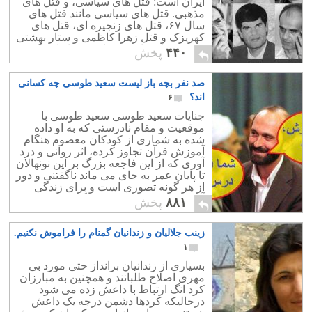
ایران است: قتل های سیاسی، و قتل های
مذهبی. قتل های سیاسی مانند قتل های
سال ۶۷، قتل های زنجیره ای، قتل های
کهریزک و قتل زهرا کاظمی و ستار بهشتی
درون زندان های بیشمار رژیم از این گونه
۴۴۰
پخش
اند.
صد نفر بچه باز لیست سعید طوسی چه کسانی
اند؟
۶
جنایات سعید طوسی سعید طوسی با
موقعیت و مقام نادرستی که به او داده
شده به شماری از کودکان معصوم هنگام
آموزش قرآن تجاوز کرده، اثر روانی و درد
آوری که از این فاجعه بزرگ بر این نونهالان
تا پایان عمر به جای می ماند ناگفتنی و دور
از هر گونه تصوری است و برای زندگی
آینده این کودکان را تلخ و ناگوار می سازد.
۸۸۱
پخش
زینب جلالیان و زندانیان گمنام را فراموش نکنیم.
۱
بسیاری از زندانیان برانداز حتی مورد بی
مهری اصلاح طلبانند و همچنین به مبارزان
کرد انگ ارتباط با داعش زده می شود
درحالیکه کردها دشمن درجه یک داعش