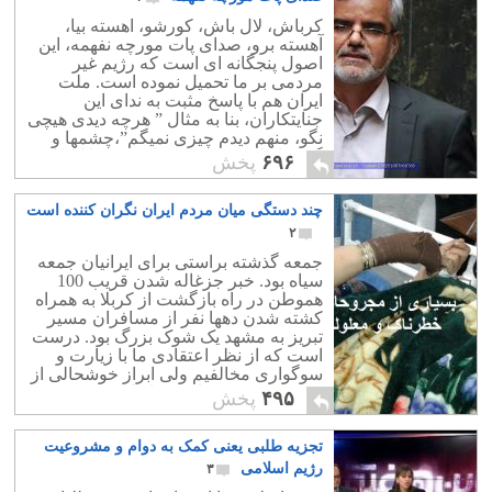
کرباش، لال باش، کورشو، اهسته بیا،
آهسته برو، صدای پات مورچه نفهمه، این
اصول پنجگانه ای است که رژیم غیر
مردمی بر ما تحمیل نموده است. ملت
ایران هم با پاسخ مثبت به ندای این
جنایتکاران، بنا به مثال ‍” هرچه دیدی هیچی
نگو، منهم دیدم چیزی نمیگم”،چشمها و
گوشها را بسته و زبان های خود را از کار
۶۹۶
پخش
انداخته اند.
چند دستگی میان مردم ایران نگران کننده است
۲
جمعه گذشته براستی برای ایرانیان جمعه
سیاه بود. خبر جزغاله شدن قریب 100
هموطن در راه بازگشت از کربلا به همراه
کشته شدن دهها نفر از مسافران مسیر
تبریز به مشهد یک شوک بزرگ بود. درست
است که از نظر اعتقادی ما با زیارت و
سوگواری مخالفیم ولی ابراز خوشحالی از
کشته شدن بیش از 100 ایرانی در دو
۴۹۵
پخش
پیشامد دردناک و مهیب هرگز درست
نیست و اندوهبار است. دل هر انسانی
تجزیه طلبی یعنی کمک به دوام و مشروعیت
بخاطر مصیبتی که به زائران و خانواده
شان وارد آمده باید اندوهگین باشد، حتی
رژیم اسلامی
۳
اکر اعتقاداتی متفاوت با ما داشته باشند. با