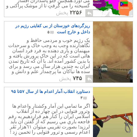
می آورد.همچنین جلو پاسداران افسار
گسیخته را می گرفت تا از موشک پراکنی و
تیراندازی به مواضع آمریکاخود داری کنند.
۲۲۵۶
پخش
ریزگردهای خوزستان از بی کفایتی رژیم در
داخل و خارج است
۵
یک رژیم خوب و مردمی حافظ و
نگاهدارنده وجب به وجب خاک و سرحدات
میهنمان و یاری دهنده به فرد فرد انسان
هائی است که در این خاک پرورش یافته و
یا بدین کشور آمده اند. با آن که تاریخ تمدن
ایران به چندین هزار سال می رسد و برای
سده ها نیاکان ما پرچمدار علم و دانش و
میهن پرستی بوده اند، شوربختانه امروز از
۷۴۵
پخش
میان رفته است.
دستاورد انقلاب:آمار اعدام ها از سال ۵٧تا ٩۵
۳
اگر ما تمامي اين آمار وكشتار واعدام ها
وترور فتوایی در اين چهار ده از انقلاب
اسلامي ايران را كنار هم قراردهيم به رقم
فاجعه باري مي رسيم كه از گفتن آن بايد
لرزيد! بصورت تقريبي ميتوان ٦١هزار نَفَر
اعدام رسمی و ترور فتوایی را تخمين زِد !