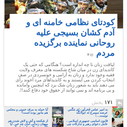
کودتای نظامی خامنه ای و
آدم کشان بسیجی علیه
روحانی نماینده برگزیده
مردم
۲
لیاقت زنان تا چه اندازه است؟ هنگامی که حتی یک
کاندیدای زن در میان شاخ شکسته های معرف ولایت
فقیه وجود ندارد و زنان به آرامی و خونسردی در صف
انتخاب کردن می ایستند و به کاندیداهای مرد آخوند رأی
می دهند باید به شعور زنان شک برد که اینچنین وامانده
و بی برنامه اند و نمی توانند از حقوق خود دفاع کنند!!.
۱۷۱
پخش
به امیر عباس فَخرآور: اِی مَگَس
آیا حمله به مرقد خمینی و مجلس
عرصه سیمرغ نَه جولانگَه
هم مانور بوده است؟
توست…!
قانون اساسی جمهوری اسلامی ،
از شکنجه و آش و لاش شدن هم
عامل دعوای رهبر و تدارکات چی
میهنان زندانی امان چه خبر، آیا