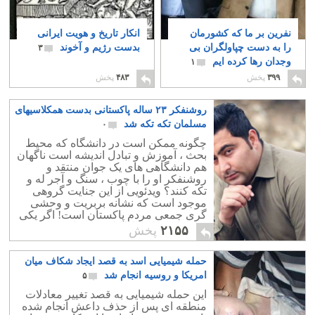
نفرین بر ما که کشورمان
انکار تاریخ و هویت ایرانی
را به دست چپاولگران بی
بدست رژیم و آخوند
۳
وجدان رها کرده ایم
۱
۳۹۹
پخش
۴۸۳
پخش
روشنفکر ۲۳ ساله پاکستانی بدست همکلاسیهای
مسلمان تکه تکه شد
۰
چگونه ممکن است در دانشگاه که محیط
بحث ، آموزش و تبادل اندیشه است ناگهان
هم دانشگاهی های یک جوان منتقد و
روشنفکر او را با چوب ، سنگ و آجر له و
تکه کنند؟ ویدئویی از این جنایت گروهی
موجود است که نشانه بربریت و وحشی
گری جمعی مردم پاکستان است! اگر یکی
دو بیکاره و از اراذل این کار را مرتکب شده
۲۱۵۵
پخش
بودند شاید می شد گفت که : همه اینطور
نیستند، اما این ویدئوی جنایت جمعی بمانند
حمله شیمیایی اسد به قصد ایجاد شکاف میان
ویدئوی کشتار دختر کابلی در شب عید دو
سال پیش ثابت می کند که جهان با یک
امریکا و روسیه انجام شد
۵
وحشی گری همه گیر از مسلمانان گرامی
این حمله شیمیایی به قصد تغییر معادلات
و اسلام "عزیز" مواجه است!
منطقه ای پس از حذف داعش انجام شده