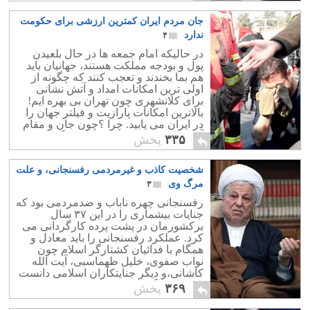
جان مردم ایران کمترین ارزشی برای حکومت
ندارد
۴
در حالیکه امام جمعه ها در حال بلعیدن
پول و بودجه مملکت هستند، جهانیان باید
هم بما بخندند و تعجب کنند که چگونه از
اولی ترین امکانات امداد و آتش نشانی
برای کلانشهری چون تهران بی بهره ایم!
بالاترین امکانات پارازیت و فیلتر جهان را
در ایران می یابید. چرا ؟چون جان و مقام
آخوند از هر چیزی مهمتر است. گروهی
۳۳۵
پخش
احمق می گویند که این رژیم و سپاهش
مدافع مردم در برابر دشمنان است! با این
شخصیت کاذب و غیرمردمی رفسنجانی، و علت
اوضاع و با این حکومت که جان مردم
برایش پشیزی ارزش ندارد، یک زلزله ۶
مرگ وی
۳
ریشتری برای فاجعه ای میلیونی کافیست.
رفسنجانی چهره ناباب و ضدمردمی بود که
جنایات بیشماری را در این ۳۷ سال
برکشورمان در پشت پرده کارگردانی می
کرد. عملکرد رفسنجانی را باید معادل و
همگام با فدائیان کشتارگر اسلام چون
نواب صفوی، خلیل طهماسبی، آیت الله
کاشانی،و دیگر جنایتکاران اسلامی دانست
که در به پاگرفتن نهضت خمینی سهم به
۳۶۹
پخش
سزايی داشته اند.