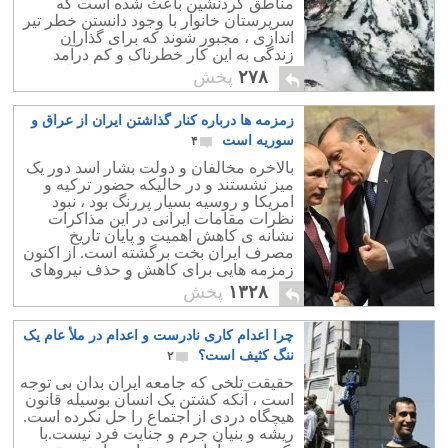
مناطق کردنشین باعث شده است که
سرپرستان خانوار با وجود دانستن خطر تیر
اندازی ، مجبور شوند که برای گذاران
زندگی به این کار خطرناک و کم درآمد
دست بزنند. برداشتن یک بار دهها کیلویی در
۲۷۸
پخش
کوه و کمر ، در باران و برف یک سوی
داستان است و تیر اندازی نیروهای مرزبان
زمزمه ها درباره کنار گذاشتن ایران از عراق و
سوی دیگر این داستان غم انگیز است. سال
95 یکی از سخت ترین سالها برای کردهای
سوریه است
۴
مرزنشین بود . رژیم دزد و جنایتکار به بهانه
بالاخره مخالفان و دولت بشار اسد دور یک
مبارزه با داعش این هموطنان بی آزار و
میز نشستند و در حالیکه حضور ترکیه و
فقیر را یک به یک کُشت تا بیش از 70
امریکا و روسیه بسیار پررنگ بود ، نبود
هموطن ما در سکوت خبری تنها در یک
نظرات مقامات ایرانی در این مذاکرات
سال کشته شوند.
نشانه ی کاهش اهمیت و پایان تاریخ
مصرف ایران بخت برگشته است. از اکنون
زمزمه هایی برای کاهش و حذف نیروهای
سپاه قدس در میان نمایندگان مجلس
۱۳۲۸
پخش
عراق شنیده می شود . مقامات عراقی هم
در پاسخ به امریکا از خروج سپاه قدس
چرا اعدام کاری نادرست و اعدام در ملأ عام یک
تلویحاً سخن گفتند. تکلیف میلیاردها دلار
مردم فقیر و بدبخت ایران که در این دو
ننگ کثیف است؟
۲
کشور هم خرج شده مشخص است : اصولاً
حقیقت تلخی که جامعه ایران بدان بی توجه
جمهوری اسلامی کاری به منافع ملت ایران
است ، آنکه کشتن یک انسان بوسیله قانون
نداشته و ندارد!
هیچگاه دردی از اجتماع را حل نکرده است.
ریشه و بنیان جرم و جنایت فرد نیست.با