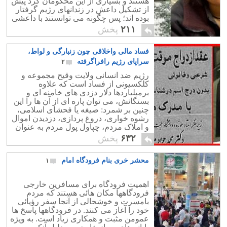
هستند و بسیاری از این محکومان کرد پیش
از تشکیل داعش در زندانهای رژیم گرفتار
بوده اند؛ پس چگونه می توانستند با داعشی
که هنوز تشکیل نشده در رابطه باشند؟ و
۲۱۱
پخش
همچنین گروه زیادی از ما تنها به
موضوعات داغی چون سعید طوسی علاقه
فساد مالی واخلاقی چون زنبارگی و لواط،
داریم و بدنبال حقیقت طلبی یا مطالب
کمتر جنجالی نیستیم. مطالب جنجالی را
سراپای رژیم رافراگرفته
۲
بیشتر دوست داریم.... اینگونه است یک یا
رژیم ضد انسانی ولایت وقیح مجموعه و
چند خبر، بسیاری از جنایات رژیم را پنهان
کلکسیونی از فساد است که علاوه
می کند.
برمیلیاردها دلار دزدی های خامنه ای و
بستگانش، می توان پاره ای از آن ها را این
چنین بر شمرد: صیغه یا فحشای اسلامی،
رشوه خواری، دروغ پردازی، دزدیدن اموال
و املاک مردم، چپاول پول مردم به عنوان
دریافت نذورات،و لواط و تجاوز جنسی
۶۳۲
پخش
بیکدیگر.
محشر خری بنام فرودگاه امام
۱
اهمیت فرودگاه برای مسافرین خارجی
فرودگاهها مکان هائی هستند که مردم
بامسرت و خوشحالی از آنجا سفر رؤیائی
خود را آغاز می کنند. در فرودگاهها پاسخ ها
عمومن مثبت و همکاری زیاد است. به ویژه