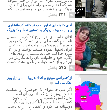
یک بررسی آماری می توان براحتی متوجه
شد که اعدام نه تنها راه حلی برای کاهش
بزهکاری و خشونت در جامعه نیست بلکه
آسیبهای اجتماعی فراوانی برای خانواده ها
۴۳۱
پخش
و بستگان افراد اعدامی با خود دارد.
کودکان یتیمی که با اعدام سرپرست خود
آقای خامنه ای تجاوز به دختر خانم کرمانشاهی
چه پدر و یا مادر مواجه می گردند در ایران
با بی توجهی و عدم سرپرستی مواجه می
و جنایات بیشماردیگر به دستور شما جلاد بزرگ
شوند. اعدام یک فرد چه مجرم و چه بی
تاریخ است
۳
اقای خامنه ای، در تاریخ ۲۲ آذرماه امسال
گناه نه تنها کمکی به سلامت روانی جامعه
نامه سرگشاده ای برای شما که یک رهبر
ایران نکرده است ، بلکه باعث ادامه فقر و
خود برگزیده و خود برملت نجیب و ناتوان
تبعیض در خانواده این افراد شده است.
ایران تحمیل نموده هستید نوشتم و در ۲۰
مورد جداگانه جنایات بیشمار، دزدی های
کلان، خود و خانواده اتان را به نگارش در
آوردم و از شما خواستم تا دیر نشده دست
از حرص و طمع بیشتر بر دارید
۵۷۵
پخش
از کنفرانس مونیخ و اتحاد عربها با اسرائیل بوی
جنگ می آید
۱۰
اگر علی خامنه ای یک جو شرف و انسانیت
داشت پیش از آن که نادانی های او و
تحریکاتش کشورمان را به آتش و خون
کشاند روابط خود را با کشورهای دیگر
دوستانه می کرد و اعتماد آنان را به دست