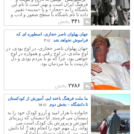
فرهنگ ایران است و بهتر است تا نام این
باشگاه را به «حجاز» و یا «مدینه» تغییر
داده تا نام باشگاه با سطح شعور و ادب و
اخلاق بازیکنان تیم سنخیت داشته باشد.
۴۴۱
پخش
جهان پهلوان ناصر حجازی، اسطوره ای که
فراموش نخواهد شد
۲
جهان پهلوان ناصر حجازی، در اوج بودی، در
اوج ماندی، در اوج رفتی و همواره در اوج
خواهی بود، چرا که تو با مردم بودی و دل
نازنینت با ما مردمان بود.
۲۷۸۶
پخش
ما ملت فرهنگ باخته ایم، آموزش از کودکستان
تا دانشگاه – بخش دوم
۱۸
خانواده با هزار امید و آرزو کودک خود را به
دبستان می فرستد. آیا دبستان که زیربنای
آموزش و پرورش یک کودک است می
تواند، رل مهم خود را انجام دهد؟. آیا دانش
آموز پس از پایان دبستان با آمادگی