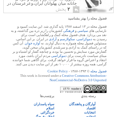
جانانه میان پهلوانان ایران،وعرعرستان در
گرفت. نخست پیش بینی می شد که پنج
۲
پخش
بر هیچ، بازی […]
فضول محله را بهتر بشناسید
فضول محله در ۱۳ اسفند ۱۳۸۷ پایه گذاری شد. این سایت کمبود و
نارسایی های
سیاسی
و
فرهنگی
کشورمان را زیر ذره بین گذاشته، و به
نقد می پردازد. هدف فضول محله کمک و راهگشایی است برای
رسیدن به
دموکراسی
،
سکولارسم
و
آزادی
در ایران. بر این اساس،
مسئولین فضول محله همواره به دنبال آوازند، نه
آوازه خوان
. آن کس
که در راستای کمک به آزادی و سربلندی کشورمان سخن گوید،
گفتارش مورد ستایش و تحسین ما بوده، و چنانچه گفتار او اشتباه و بر
مبنای سیاست نادرست برای
دموکراسی
مردم ایران باشد، مورد
انتقاد و اعتراض گروه ما قرار خواهد گرفت. برای آگاهی شما خواننده
گرامی، همه روزه بیشتر از ۱۰،۰۰۰ نفر از این سایت دیدن می کنند.
فضول محله
© ۱۳۹۳-۱۳۸۷ -
Cookie Policy
This work is licensed under a
Creative Commons Attribution-
NonCommercial-NoDerivs 3.0 Unported
رسته بندي
برچسب‌ها
آوارگان و پناهندگان
سپاه پاسداران
اقتصاد
اسلام
انتخابات
خردگرائی
انتقادی
انقلاب فرهنگی