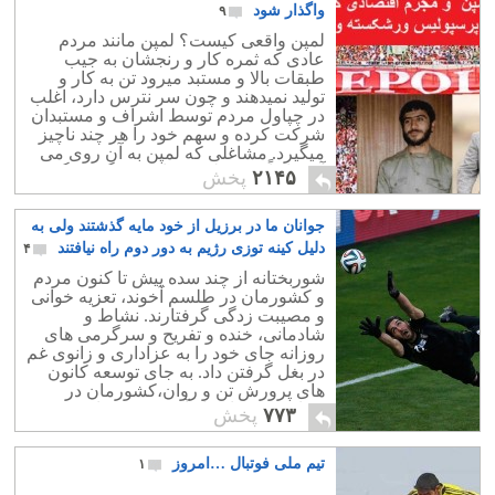
واگذار شود
۹
لمپن واقعی کیست؟ لمپن مانند مردم
عادی که ثمره کار و رنجشان به جیب
طبقات بالا و مستبد میرود تن به کار و
تولید نمیدهند و چون سر نترس دارد، اغلب
در چپاول مردم توسط اشراف و مستبدان
شرکت کرده و سهم خود را هر چند ناچیز
میگیرد. مشاغلی که لمپن به آن روی می
آورد ابداًجنبه تولیدی نداشته و گردنه گیری
۲۱۴۵
پخش
است.
جوانان ما در برزیل از خود مایه گذشتند ولی به
دلیل کینه توزی رژیم به دور دوم راه نیافتند
۴
شوربختانه از چند سده پیش تا کنون مردم
و کشورمان در طلسم آخوند، تعزیه خوانی
و مصیبت زدگی گرفتارند. نشاط و
شادمانی، خنده و تفریح و سرگرمی های
روزانه جای خود را به عزاداری و زانوی غم
در بغل گرفتن داد. به جای توسعه کانون
های پرورش تن و روان،کشورمان در
محاصره دهها هزار آخوند بی سواد و بی
۷۷۳
پخش
فرهنگ قرار دارد.
تیم ملی فوتبال …امروز
۱