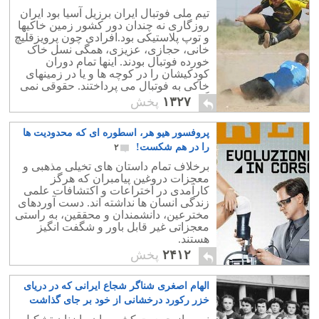
تیم ملی فوتبال ایران برزیل آسیا بود ایران
روزگاری نه چندان دور کشور زمین خاکیها
و توپ پلاستیکی بود.افرادی چون پرویزقلیچ
خانی، حجازی، عزیزی، همگی نسل خاک
خورده فوتبال بودند. اینها تمام دوران
کودکیشان را در کوچه ها و یا در زمینهای
خاکی به فوتبال می پرداختند. حقوقی نمی
گرفتند. توپشان هم تعمیری بود.
۱۳۲۷
پخش
پروفسور هیو هر، اسطوره ای که محدودیت ها
را در هم شکست!
۲
برخلاف تمام داستان های تخیلی مذهبی و
معجزات دروغین پیامبران که هرگز
کارآمدی در اختراعات و اکتشافات علمی
زندگی انسان ها نداشته اند. دست آوردهای
مخترعین، دانشمندان و محققین، به راستی
معجزاتی غیر قابل باور و شگفت انگیز
هستند.
۲۴۱۲
پخش
الهام اصغری شناگر شجاع ایرانی که در دریای
خزر رکورد درخشانی از خود بر جای گذاشت
۵