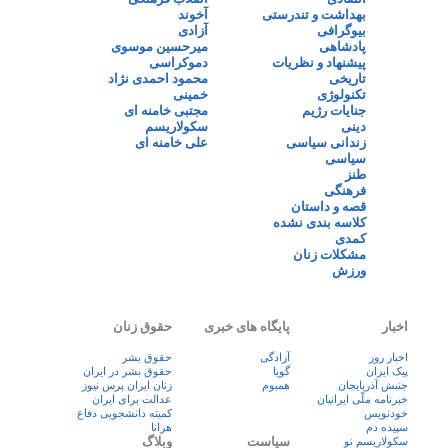
بهداشت و تندرستی
آخوند
بیوگرافی
آزادی
پادشاهی
میرحسین موسوی
پیشنهاد و نظریات
دموکراسی
تاریخی
محمود احمدی نژاد
تکنولوژی
خمینی
جنایات رژیم
مجتبی خامنه ای
دینی
سکولاریسم
زندانی سیاسی
علی خامنه ای
سیاسی
طنز
فرهنگی
قصه و داستان
کلاسه بندی نشده
کمدی
مشکلات زنان
ورزش
اخبار
پایگاه های خبری
حقوق زنان
اخبار روز
آزادگی
حقوق بشر
پيک ايران
گویا
حقوق بشر در ایران
جنبش آذربایجان
همبوم
زنان ايران پرس نيوز
خبرنامه ملّی ایرانیان
عدالت برای ایران
خودنویس
کمیته دانشجویی دفاع
سپیده دم
هرانا
سیاست
وبلاگ
سکولاریسم نو