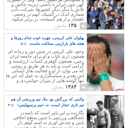
کهن چون ایران با داشتن دیرینه چالش و
تلاش با دیگر دیگر کشورها، شرکت دادن
شماری اندک در المپیک، آنهم در وضعی
ناهنجار و از هم گسیخته، در برابر شکوه
وعظمت دیگران، موجب نهایت
۱۳۵
پخش
سرشکستگی است.
پهلوان علی کریمی، چهره خوب تمام روزها و
هفته های پارازیتی مملکت ماست
۵
وجود علی کریمی در چنین دور و زمانه ای
همچون دُری نایاب و او برای جامعه ایران
زمین، همچون گوهری کمیاب، ارزشمند و
گرامی است و باید به هر طریق و روشی
که می توان، از او و فعالیت های انسانی
اش تقدیر و سپاسگزاری به عمل آید. این ها
تنها گوشه هایی از میزان جوانمردی و
بزرگواری پهلوان علی کریمی است،
۱۳۸۴
پخش
ولایتی که بزرگش بود ملا، تیم ورزشی آن هم
تیم تازی حجاز است، نه «تیم پرسپولیس»
۳
نگارنده بر این باور است که نامیدن
باشگاهی ورزشی با چنین سطح اخلاقی
پایین و چندش آوری به اسم گوهر بار
«پرسپولیس» توهین به تاریخ و هویت و