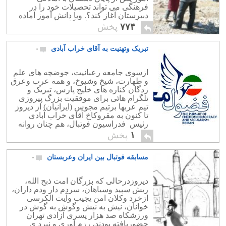
فرهنگی می تواند تحصیلات خود را در
دبیرستان آغاز کند؟. ویا دانش آموز آماده
دریافت تحصیلات دانشگاهی است؟.
۷۷۴
پخش
تبریک وتهنیت به آقای خراب آبادی
۰
ازسوی جامعه رعبانیت، جوضچه های علم
و طهارت، شیخ وشیوخ، و همه عرب وعرق
زدگان کناره های خلیج پارس، تبریک و
تلگرام هائی برای موفقیت بزرگ پیروزی
تیم عربها برتیم مجوس (ایرانیان) از دیروز
تا کنون به مقروکاخ آقای خراب آبادی
رئیس فدراسیون فوتبال، هم چنان روانه
است. دراین مورد شترسوارانی ازصحرا
۱
پخش
وبیابان های عربستان، […]
مسابقه فوتبال بین ایران وعربستان
۰
دیروزدرحالی که بزرگان امت ذبح الله،
ریش سپید وسیاهان، سردم دار ودم داران،
ازخرد وکلان امن یجیب وآیت الکرسی
خوانان، نیش به نیش وگوش به گوش در
ورزشکاه صد هزار پسری آزادی تهران
حضوریافته بودند، رزم آوری و نبرد ی