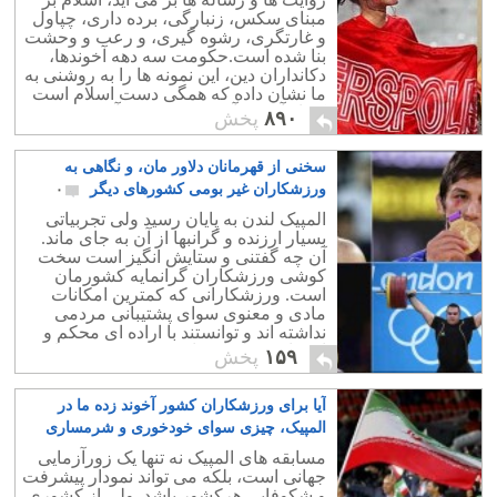
مبنای سکس، زنبارگی، برده داری، چپاول
و غارتگری، رشوه گیری، و رعب و وحشت
بنا شده است.حکومت سه دهه آخوندها،
دکانداران دین، این نمونه ها را به روشنی به
ما نشان داده که همگی دست اسلام است
که از آستین آخوند بیرون می آید.
۸۹۰
پخش
سخنی از قهرمانان دلاور مان، و نگاهی به
ورزشکاران غیر بومی کشورهای دیگر
۰
المپیک لندن به پایان رسید ولی تجربیاتی
بسیار ارزنده و گرانبها از آن به جای ماند.
آن چه گفتنی و ستایش انگیز است سخت
کوشی ورزشکاران گرانمایه کشورمان
است. ورزشکارانی که کمترین امکانات
مادی و معنوی سوای پشتیبانی مردمی
نداشته اند و توانستند با اراده ای محکم و
استوار به قله افتخار و پیروزی دست یابند.
۱۵۹
پخش
آیا برای ورزشکاران کشور آخوند زده ما در
المپیک، چیزی سوای خودخوری و شرمساری
میماند؟
۵
مسابقه های المپیک نه تنها یک زورآزمایی
جهانی است، بلکه می تواند نمودار پیشرفت
و شکوفایی هرکشور باشد. ولی از کشوری