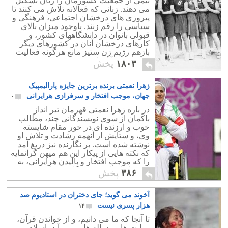
نیمی از جمعیت کشورمان را زنان تشکیل
می دهند. زنانی که فعالانه تلاش می کنند تا
پیروزی های درخشان اجتماعی، فرهنگی و
سیاسی را رقم زنند. باوجود میزان بالای
قبولی بانوان در دانشگاههای کشور، و
کارهای درخشان آنان در کشورهای دیگر
بازهم رژیم زن ستیز مانع هرگونه فعالیت
و پیشرفت آنان است.
۱۸۰۳
پخش
زهرا نعمتی برنده برترین جایزه پارالیمپیک
جهان، موجب افتخار و سرفرازی هرایرانی
۰
در باره زهرا نعمتی قهرمان تیر انداز
باکمان از سوی نویسندگانی چند، مطالب
خوب و ارزنده ای در خور مقام شایسته
وی، و ستایش از آنهمه رشادت و تلاش او
نوشته شده است. بر نگارنده نیز دریغ آمد
که نکته هایی از پیکار این هم میهن گرانمایه
را که موجب افتخار و بالیدن هرایرانی، به
ویژه بانوان است، به نگارش نیاورد.
۳۸۶
پخش
آخوند می گوید؛ جای دختران در استادیوم صد
هزار پسری نیست
۱۴
تا آنجا که ما می دانیم، و از خواندن قرآن،
روایت ها و رساله ها بر می آید، اسلام بر