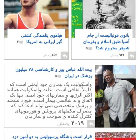
بانوی فوتبالیست از جام
هیاهوی پناهندگی کشتی
آسیا طبق اسلام و بفرمان
گیر ایرانی به امریکا
۳
شوهر محروم شد؟
۵
۹۲۱
پخش
۶۵۹
پخش
بیت الله عباس پور و کارشناسی ۷۸ میلیون
پزشک در ایران
۵
واسکولیت یک بیماری خود ایمنی است که
کاملاً اتفاقی است . علت واسکولیت همانند
اکثر آلرژیها و بیماریهای خود ایمنی تنها یک
اتفاق و بد شانسی بیمار است. هیچ دانشمند
و پزشک متخصصی نمی تواند ادعا کند که
مصرف مکملهای پروتئین و هورمونهای
کنترل کننده ی سوخت و ساز بدن
کوچکترین ارتباط را با این بیماری دارد. اما
۲۰۱۹
پخش
«ما می دانیم!»
قرار است باشگاه پرسپولیس به دو لُمپن دزد