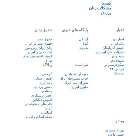
کمدی
مشکلات زنان
ورزش
اخبار
پایگاه های خبری
حقوق زنان
اخبار روز
آزادگی
حقوق بشر
پيک ايران
گویا
حقوق بشر در ایران
جنبش آذربایجان
همبوم
زنان ايران پرس نيوز
خبرنامه ملّی ایرانیان
عدالت برای ایران
خودنویس
کمیته دانشجویی دفاع
سپیده دم
هرانا
سیاست
وبلاگ
سکولاریسم نو
فرانس ۲۴
مردمک
جبهه آزادیخواهان
آذرخش
حزب مشروطه ایران
اصغر ارسنگ
شورای ملی ایران
باچه آزره
ملیون ایران
حسین یزدانی
رستاخیز
عضر روشنگری
کابوس دیکتاتور
کتاب‌های ممنوعه در
ایران
گمنامیان
منتقد اسلام و ادیان
ویدئو
بهرام مشیری
حسن داعی