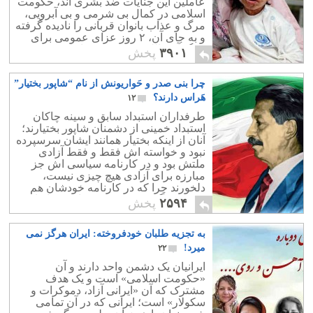
عاملین این جنایات ضد بشری اند، حکومت
اسلامی در کمال بی شرمی و بی آبرویی،
مرگ و عذاب بانوان قربانی را نادیده گرفته
و به جای آن، ۲ روز عزای عمومی برای
مرگ آیت الله مهدوی کنی، اعلام کرده
۳۹۰۱
پخش
است!
چرا بنی صدر و حَواریونش از نام “شاپور بختیار”
هَراس دارند؟
۱۲
طرفداران استبداد سابق و سینه چاکان
استبداد خمینی از دشمنان شاپور بختیارند؛
آنان از اینکه بختیار همانند ایشان سرسپرده
نبود و خواسته اش فقط و فقط آزادی
ملتش بود و در کارنامه سیاسی اش جز
مبارزه برای آزادی هیچ چیزی نیست،
دلخورند چرا که در کارنامه خودشان هم
سر سپردگی هست و هم خیانت به ایران و
۲۵۹۴
پخش
مردمانش!
به تجزیه طلبان خودفروخته: ایران هرگز نمی
میرد!
۲۲
ایرانیان یک دشمن واحد دارند و آن
«حکومت اسلامی» است و یک هدف
مشترک که آن «ایرانی آزاد، دموکرات و
سکولار» است؛ ایرانی که در آن تمامی