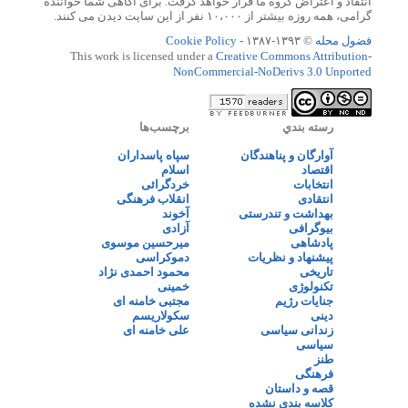
انتقاد و اعتراض گروه ما قرار خواهد گرفت. برای آگاهی شما خواننده
گرامی، همه روزه بیشتر از ۱۰،۰۰۰ نفر از این سایت دیدن می کنند.
فضول محله
© ۱۳۹۳-۱۳۸۷ -
Cookie Policy
This work is licensed under a
Creative Commons Attribution-
NonCommercial-NoDerivs 3.0 Unported
رسته بندي
برچسب‌ها
آوارگان و پناهندگان
سپاه پاسداران
اقتصاد
اسلام
انتخابات
خردگرائی
انتقادی
انقلاب فرهنگی
بهداشت و تندرستی
آخوند
بیوگرافی
آزادی
پادشاهی
میرحسین موسوی
پیشنهاد و نظریات
دموکراسی
تاریخی
محمود احمدی نژاد
تکنولوژی
خمینی
جنایات رژیم
مجتبی خامنه ای
دینی
سکولاریسم
زندانی سیاسی
علی خامنه ای
سیاسی
طنز
فرهنگی
قصه و داستان
کلاسه بندی نشده