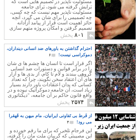
مسئولیت ناپذیر در تَصمیم هایی است که
بَرایش گرفته می شود، بَرای جامعه
مسئولیت ناپذیر مهم نیست که چه کسی،
چه تَصمیمی را برای شان می گیرد، آنچه
حائز اهمیت است فَرار از پیامد آزادانه
تصمیم گرفتن و امکان پروژه متهم سازی
است!
۸۰۱
پخش
احترام گذاشتن به باورهای ضد انسانی دینداران،
دموکراسی نیست!
۶
اگر قرار است تا انسان ها چشم ها ی شان
را در برابر قوانین و دستورات ضد انسانی
گروهی ببندند و لام تا کام، از بدی ها و آزار
های آن اعتقاد سخن نگویند، چرا که تعداد
کسانی که بدان اعتقادات باور دارند بسیار
زیاد است، آن جامعه دموکراتیک نبوده و در
واقع قانون حاکم بر آن جامعه، "دیکتاتوری
اکثریت" می باشد
۲۵۷۴
پخش
از فَرط بی تَفاوتی ایرانیان، مام میهن به قَهقرا
می رود!
۴
این فرجامِ تلخی که برای ما رقم خورده و
این مصیبتی که گریبانِ ملت مان را گرفته،