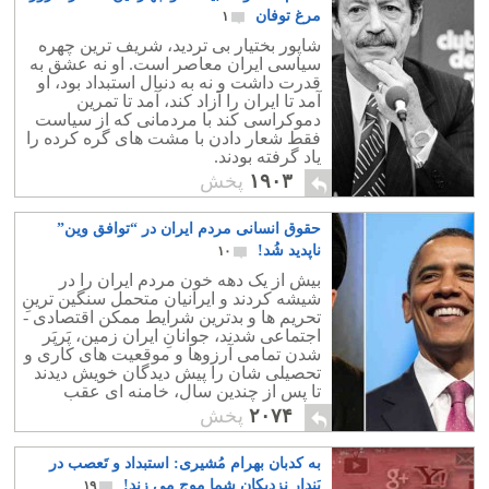
مسخره شدن باشد.
مرغ توفان
۱
شاپور بختیار بی تردید، شریف ترین چهره
سیاسی ایران معاصر است. او نه عشق به
قدرت داشت و نه به دنبال استبداد بود، او
آمد تا ایران را آزاد کند، آمد تا تمرین
دموکراسی کند با مردمانی که از سیاست
فقط شعار دادن با مشت های گره کرده را
یاد گرفته بودند.
۱۹۰۳
پخش
حقوق انسانی مردم ایران در “توافق وین”
ناپدید شُد!
۱۰
بیش از یک دهه خون مردم ایران را در
شیشه کردند و ایرانیان متحمل سنگین ترینِ
تحریم ها و بدترین شرایط ممکن اقتصادی -
اجتماعی شدند، جوانانِ ایران زمین، پَرپَر
شدن تمامی آرزوها و موقعیت های کاری و
تحصیلی شان را پیش دیدگان خویش دیدند
تا پس از چندین سال، خامنه ای عقب
نشینی کرده و به خانه نخست خویش
۲۰۷۴
پخش
بازگردد!
به کدبان بهرام مُشیری: استبداد و تَعصب در
پَندار نزدیکان شما موج می زند!
۱۹