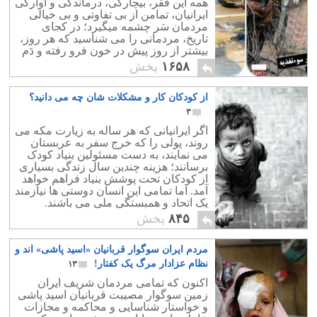
همه این فقر، بیچارگی، درماندگی و آوارگی
ایرانیان، تمامن از بی تفاوتی و بی خیالی
مردمان سَر چشمه میگیرد؛ در کجای
تاریخ، مردمانی را می شناسید که هر روز،
بیشتر از روزِ پیش در خون فرو رفته و دَم
بر نیاورده باشند؟
۱۶۵۸
پخش
از کودکان کار و مشکلات شان چه می دانید؟
۳
اگر ایرانیانی که هر ساله به زیارت مکه می
روند، پولی را که خرج سفر به عربستان
می نمایند، به دست مسئولین بنیاد کودک
برسانند؛ هزینه چندین سال زندگی بسیاری
از کودکان تحت پوشش بنیاد فراهم خواهد
آمد. اما تمامی این انسان دوستی ها نیازمند
یک اتحاد و همبستگی ملی می باشند.
۸۴۵
پخش
مردم ایران سوگوار قربانیان «اسید پاشی» اند و
نظام عزادار مرگ یک کفتار!
۱۳
اکنون که تمامی مردمان شریف ایران
زمین سوگوار مصیبت قربانیان اسید پاشی
و خواستار شناسایی و محاکمه و مجازات