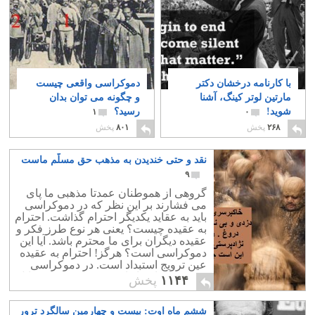
با کارنامه درخشان دکتر
دموکراسی واقعی چیست
مارتین لوتر کینگ، آشنا
و چگونه می توان بدان
شوید!
رسید؟
۱
۰
۲۶۸
پخش
۸۰۱
پخش
نقد و حتی خندیدن به مذهب حق مسلّم ماست
۹
گروهی از هموطنان عمدتا مذهبی ما پای
می فشارند بر این نظر که در دموکراسی
باید به عقاید یکدیگر احترام گذاشت. احترام
به عقیده چیست؟ یعنی هر نوع طرز فکر و
عقیده دیگران برای ما محترم باشد. آیا این
دموکراسی است؟ هرگز! احترام به عقیده
عین ترویج استبداد است. در دموکراسی
هیچ عقیده ای پایدار نیست و همه چیز قابل
۱۱۴۴
پخش
نقد است. جامعه دموکرات جامعه ایست
که در آن هیچ عقیده ای الزامی و پایدار
ششم ماه اوت: بیست و چهارمین سالگرد ترور
نباشد. یعنی هر چیزی قابل نقد و حتی