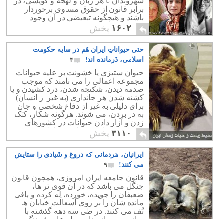
شهروندان با هر زبان و لهجه و گویشی، در
برابر قانون از حقوق مساوی برخوردار
باشند و هیچگونه تبعیضی در آن وجود
نداشته باشد.
۱۶۰۲
پخش
حتی حیواناتِ ایران هَم در سایه حکومت
اسلامی، دَرمانده اند!
۴
حیوان ستیزی یا خشونت بر علیه حیوانات
مجموعه اعمالی را می نامند که موجب
صدمه دیدن، شکنجه شدن، درد کشیدن و یا
کشته شدن هر جانداری (به غیر از انسان)
برای دلیلی به غیر از دفاع شخصی و جان
به در بردن، می شوند. هرگونه شکار، کتک
زدن و آزار دادن حیوانات در کشورهای
متمدن جرم است و با فرد خاطی برخورد
۳۱۱۰
پخش
می شود.
ایرانیان، مَردمانی که دروغ و شَیادی را ستایش
می کنند!
۹
قانون جامعه ایران امروزی، همچون قانون
جنگل می باشد که در آن قوی تر ها،
ضعیفان را جویده، خورده، لِه کرده و باقی
مانده شان را بر روی آسفالت خیابان ها
تُف می کنند. در طی سه دهه گذشته با