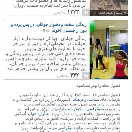
سانسور رسانه ها و مطبوعات فرهنگ
ایرانیان با سرعت تمام به سمت دوران
"پارینه سنگی" پیشروی کرده است.
۱۲۲۳
پخش
زندگی سخت و دشوار جوانان، در پس پرده و
دور از چشمان آخوند
۷
زندگی جوانان- جوانان دوست دارند آواز
بخوانند، در محیطی ازاد و دور از سر خر
آخوند با فعالیت های هنری و بروز
استعدادهای ذاتی خود، راه و روش زندگی و
آینده خود را پیدا کنند. بنابراین، هرچند قفس
و زندان بیشتر ساخته شود، پرواز جوانان،
این عقاب های تیز بال نیز بیشتر خواهد شد.
۴۴۲
پخش
فضول محله را بهتر بشناسید
فضول محله در ۱۳ اسفند ۱۳۸۷ پایه گذاری شد. این سایت کمبود و
نارسایی های
سیاسی
و
فرهنگی
کشورمان را زیر ذره بین گذاشته، و به
نقد می پردازد. هدف فضول محله کمک و راهگشایی است برای
رسیدن به
دموکراسی
،
سکولارسم
و
آزادی
در ایران. بر این اساس،
مسئولین فضول محله همواره به دنبال آوازند، نه
آوازه خوان
. آن کس
که در راستای کمک به آزادی و سربلندی کشورمان سخن گوید،
گفتارش مورد ستایش و تحسین ما بوده، و چنانچه گفتار او اشتباه و بر
مبنای سیاست نادرست برای
دموکراسی
مردم ایران باشد، مورد