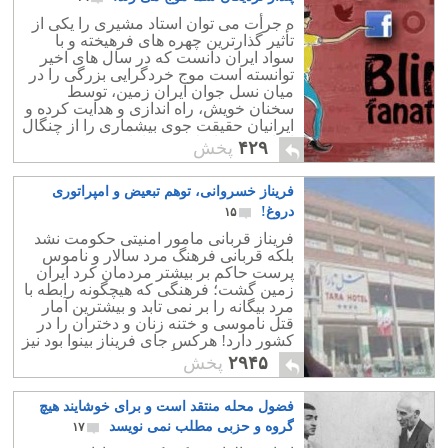
ه جرأت می توان استاد مشیری را یکی از
تأثیر گذارترین چهره های فرهیخته و با
سواد ایران دانست که در سال های اخیر
توانسته است موج خردگرایی بزرگی را در
میان نسل جوان ایران زمین، توسط
سخنان خویش، راه اندازی و هدایت کرده و
ایرانیان حقیقت جوی بیشماری را از چنگال
اسارت دین اسلام و خرافات برهاند.
۴۲۹
پخش
فریناز خسروانی، توهم تبعیض و امپراتوری
دروغ!
۱۵
فریناز قربانی مامور امنیتی حکومت نشد
بلکه قربانی فرهنگ مرد سالار و ناموس
پرست حاکم بر بیشتر مردمان کرد ایران
زمین گشت؛ فرهنگی که هیچگونه رابطه با
مرد بیگانه را بر نمی تابد و بیشترین آمار
قتل ناموسی و ختنه زنان و دختران را در
کشور دارد! هرکس جای فریناز بینوا بود نیز
جز فرار، به چیز دیگری نمی اندیشید.
۲۹۴۵
پخش
فضول محله منتقد است و برای خوشایند هیچ
گروه و حزبی مطلب نمی نویسد
۱۷