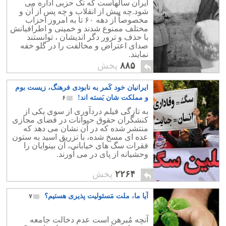
ایران سالهاست که تک حزبی اداره می
شود.چه پیش از انقلاب و چه پس از آن و
مخصوصاً از دهه ۶۰ تا به امروز احزاب
مختلف ممنوع شدند و خمینی و اطرافیانش
با حذف و ترور دگر اندیشان ، توانستند
صدای اعتراض و مخالفت را در گلو خفه
نمایند.
۸۸۵
پخش
ایرانیان خود کَمر به نابودی فرهنگ، زیست بوم
و مملکت شان بَسته اند!
۶
به تازگی فیلم دردآوری از سوی یکی از
کنشگران حقوق حیوانات در فضای مجازی
منتشر شده که در آن نشان می دهد که
عده ای مسخ شده، با تزریق اسید به ستون
فقرات سگ های خیابانی، آن بینوایان را
وحشیانه از پای در می آورند.
۲۲۶۴
پخش
آیا ما، ملت مَسئولیت پذیری هستیم؟
۷
آنچه مُبرهن است عدم دخالت جامعه