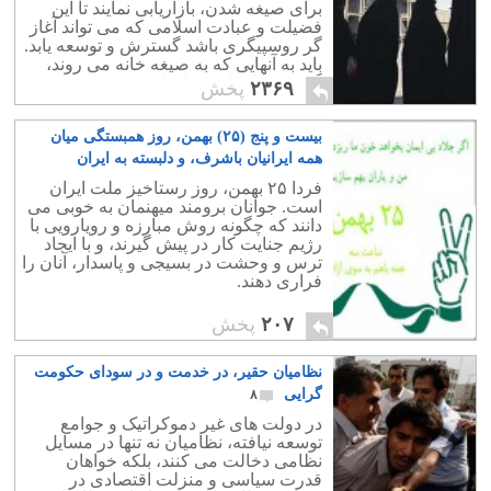
برای صیغه شدن، بازاریابی نمایند تا این
فضیلت و عبادت اسلامی که می تواند آغاز
گر روسپیگری باشد گسترش و توسعه یابد.
باید به آنهایی که به صیغه خانه می روند،
گفت:«عبادتتان قبول باشد».
۲۳۶۹
پخش
بیست و پنج (۲۵) بهمن، روز همبستگی میان
همه ایرانیان باشرف، و دلبسته به ایران
عزیزمان
۱
فردا ۲۵ بهمن، روز رستاخیز ملت ایران
است. جوانان برومند میهنمان به خوبی می
دانند که چگونه روش مبارزه و رویارویی با
رژیم جنایت کار در پیش گیرند، و با ایجاد
ترس و وحشت در بسیجی و پاسدار، آنان را
فراری دهند.
۲۰۷
پخش
نظامیان حقیر، در خدمت و در سودای حکومت
گرایی
۸
در دولت های غیر دموکراتیک و جوامع
توسعه نیافته، نظامیان نه تنها در مسایل
نظامی دخالت می کنند، بلکه خواهان
قدرت سیاسی و منزلت اقتصادی در