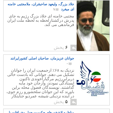
جلاد بزرگ، ولیعهد صاحبقران، ملامجتبی خامنه
ای میغرد
۱
مجتبی خامنه ای جلاد بزرگ رژیم به جای
پدرش درکشتارلحظه به لحظه ملت ایران
فرماندهی می کند.
۶
پخش
جوانان عزیزمان، صاحبان اصلی کشورایرانند
۰
نزدیک به ۶۸٪ ازجمعیت ایران را جوانان
تشکیل می دهند. جوانانی که بادست خالی
دربرابررژیم مرگبارآخوندی تاکنون
ایستادگی نمودند، وازجان خود مایه
گذاشتند. نویسندگان فضول محله براین
باورند که این جوانان سلحشورو رزم جوی،
در آینده نزدیکی شیشه عمردیو جنایتکار
راخواهند شکست و دموکراسی را به
۵
پخش
ارمغان خواهند آورد
مناظره لاشخورهای حکومت جهل وخرافات با