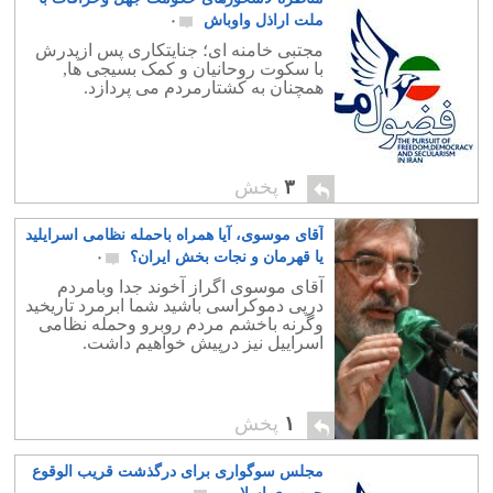
ملت اراذل واوباش
۰
مجتبی خامنه ای؛ جنایتکاری پس ازپدرش
با سکوت روحانیان و کمک بسیجی ها,
همچنان به کشتارمردم می پردازد.
۳
پخش
آقای موسوی، آیا همراه باحمله نظامی اسرایلید
یا قهرمان و نجات بخش ایران؟
۰
آقای موسوی اگراز آخوند جدا وبامردم
درپی دموکراسی باشید شما ابرمرد تاریخید
وگرنه باخشم مردم روبرو وحمله نظامی
اسراییل نیز درپیش خواهیم داشت.
۱
پخش
مجلس سوگواری برای درگذشت قریب الوقوع