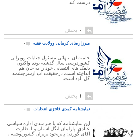
درست کند
۰
پخش
میرزارضای کرمانی وولایت فقیه
۰
خامنه ای بتنهائی مسئول جنایات وویرانی
کشوردرسی سال گذشته بوده واکنون
دلقک های انتصابی خود را به جان هم
انداخته است. درحقیقت آب ازسرچشمه
گل آلود است.
۱
پخش
نمایشنامه کمدی فانتزی انتخابات
۰
این نمایشنامه که با هنرمندی اداره سیاسی
عبادی پارلمان انگل استان وبا نظارت
آقای گوردن بایرنخود بریزآن کشورنوشته ،