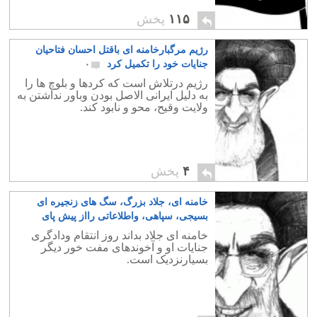
۱۱۵
پخش
رژیم مرگبارخامنه ای باقتل احسان فتاحیان
جنایات خود را تکمیل کرد
۰
رژیم درتلاش است که کردها و بلوچ ها را
به دلیل ایرانی الاصل بودن وباور نداشتن به
ولایت وقیح، محو و نابود کند.
۴
پخش
خامنه ای، جلاد بزرگ، سگ های زنجیره ای
بسیجی، سپاهی، واطلاعاتی رااز پیش پای
جوانان ما دورکن
۰
خامنه ای جلاد بداند روز انتقام ودادگری
جنایات او و آخوندهای مفت خور دیگر
بسیارنزدیک است.