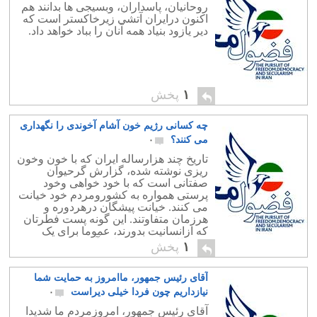
روحانیان، پاسداران، وبسیجی ها بدانند هم
اکنون درایران آتشی زیرخاکستر است که
دیر یازود بنیاد همه آنان را بباد خواهد داد.
۱
پخش
چه کسانی رژیم خون آشام آخوندی را نگهداری
می کنند؟
۰
تاریخ چند هزارساله ایران که با خون وخون
ریزی نوشته شده، گزارش گرحیوان
صفتانی است که با خود خواهی وخود
پرستی همواره به کشورومردم خود خیانت
می کنند. خیانت پیشگان درهردوره و
هرزمان متفاوتند. این گونه پست فطرتان
که ازانسانیت بدورند، عموما برای یک
دستمال تیمچه ای را به آتش می کشند.
۱
پخش
دردوران کنونی گروههای […]
آقای رئیس جمهور، ماامروز به حمایت شما
نیازداریم چون فردا خیلی دیراست
۰
آقای رئیس جمهور، امروزمردم ما شدیدا