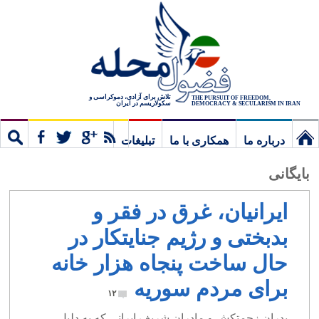
تلاش برای آزادی، دموکراسی و
THE PURSUIT OF FREEDOM,
سکولاریسم در ایران
DEMOCRACY & SECULARISM IN IRAN
درباره ما
همکاری با ما
تبلیغات
نخستین
مشترک
جستج
بایگانی
برگ
ایرانیان، غرق در فقر و
بدبختی و رژیم جنایتکار در
حال ساخت پنجاه هزار خانه
برای مردم سوریه
۱۲
پدران زحمتکش و مادران شریف ایرانی که به دلیل