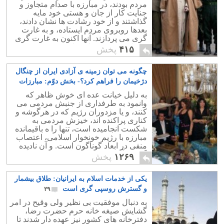
مردم بودند، در مبارزه با صدام متجاوز و
جنایت کار از جان و هستی خود مایه
گذاشتند و از خود رشادت ها نشان دادند،
بعدها روبروی مردم ایستاده، و به غارت
گری می پردازند. آنها اکنون به غارت گری
و تجاوز کشور پرداخته اند.
۴۱۵
پخش
چگونه می توان زمینه ی آزادی ایران از چنگال
دژخیمان را فراهم کرد؟- بخش دوّم: مبارزات
منفی
۲۱
به دلیل خیانت عده ای خوش ظاهر که
وانمود به طرفداری از جنبش مردمی می
کنند، و یا مزدوران رژیم که در هرگوشه و
کناری پراکنده اند، خیزش مردمی به
شکست انجامیده است، تنها را ه باقیمانده
مبارزه با رژیم خونخوار اسلامی، اعتصاب
منفی در ابعاد گوناگون است. و آن نادیده
گرفتن آخوند و شرکت نکردن در محفل
۱۲۶۹
پخش
های آنهاست.
یکی از خدمات اسلام به ایرانیان: طلاق بیشمار
و گسترش روسپی گری است
۲۹
به دنبال موفقیت بی نظیر ولی وقیح در امر
گشایش صیغه خانه حرم حضرت رضا،
دفترخانه های کشور نیز عهده دار شدند تا