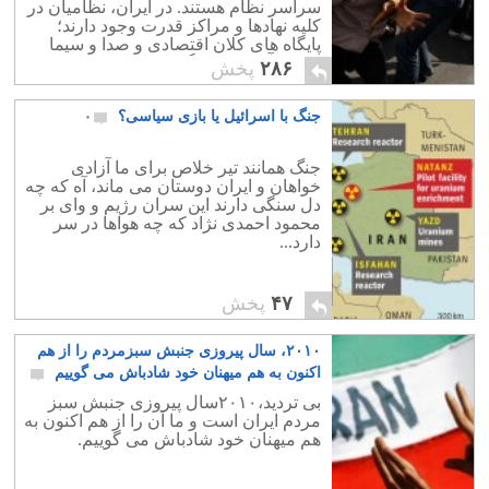
سراسر نظام هستند. در ایران، نظامیان در
کلیه نهادها و مراکز قدرت وجود دارند؛
پایگاه های کلان اقتصادی و صدا و سیما
حضور آنان صحنه گردان اصلی سیاست
۲۸۶
پخش
کشور فقاهت زده است.
جنگ با اسرائیل یا بازی سیاسی؟
۰
جنگ همانند تیر خلاص برای ما آزادی
خواهان و ایران دوستان می ماند، آه که چه
دل سنگی دارند این سران رژیم و وای بر
محمود احمدی نژاد که چه هواها در سر
دارد...
۴۷
پخش
۲۰۱۰، سال پیروزی جنبش سبزمردم را از هم
اکنون به هم میهنان خود شادباش می گوییم
۳
بی تردید،۲۰۱۰سال پیروزی جنبش سبز
مردم ایران است و ما آن را از هم اکنون به
هم میهنان خود شادباش می گوییم.