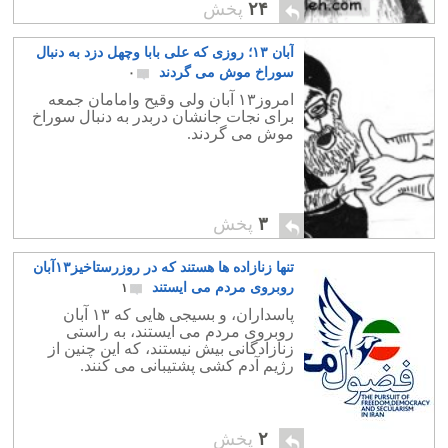
۲۴
پخش
آبان ۱۳؛ روزی که علی بابا وچهل دزد به دنبال
سوراخ موش می گردند
۰
امروز۱۳ آبان ولی وقیح وامامان جمعه
برای نجات جانشان دربدر به دنبال سوراخ
موش می گردند.
۳
پخش
تنها زنازاده ها هستند که در روزرستاخیز۱۳آبان
روبروی مردم می ایستند
۱
پاسداران، و بسیجی هایی که ۱۳ آبان
روبروی مردم می ایستند، به راستی
زنازادگانی بیش نیستند، که این چنین از
رژیم آدم کشی پشتیبانی می کنند.
۲
پخش