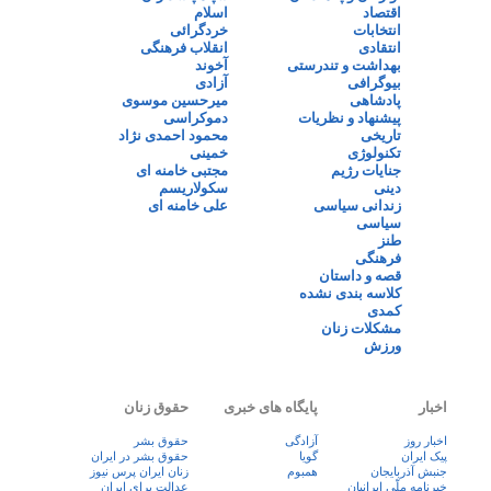
اقتصاد
اسلام
انتخابات
خردگرائی
انتقادی
انقلاب فرهنگی
بهداشت و تندرستی
آخوند
بیوگرافی
آزادی
پادشاهی
میرحسین موسوی
پیشنهاد و نظریات
دموکراسی
تاریخی
محمود احمدی نژاد
تکنولوژی
خمینی
جنایات رژیم
مجتبی خامنه ای
دینی
سکولاریسم
زندانی سیاسی
علی خامنه ای
سیاسی
طنز
فرهنگی
قصه و داستان
کلاسه بندی نشده
کمدی
مشکلات زنان
ورزش
اخبار
پایگاه های خبری
حقوق زنان
اخبار روز
آزادگی
حقوق بشر
پيک ايران
گویا
حقوق بشر در ایران
جنبش آذربایجان
همبوم
زنان ايران پرس نيوز
خبرنامه ملّی ایرانیان
عدالت برای ایران