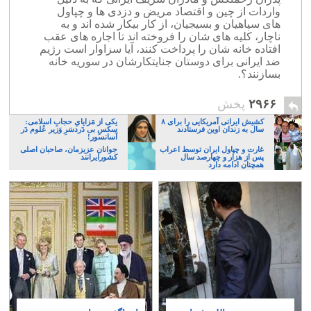
واردات از چین و اقتصاد مریض و دزدی ها و چپاول
های سپاهیان و بسیجیان، از کار بیکار شده اند و به
ناچار، کلیه های شان را فروخته اند تا اجاره های عقب
افتاده خانه شان را پرداخت کنند، آیا سزاوار است رژیم
ضد ایرانی برای دوستان جنایتکارشان در سوریه خانه
بسازنند؟.
۲۹۶۶
پخش
کشیش ایرانی آمریکایی را برای ۸
یکی از مَزایایِ حجابِ اسلامی:
سال به زندان اوین فرستادند
سکسِ بی دَردسَرِ وَزیر عُلوم دَر
آسانسور!
غارت و چپاول ایران توسط اعراب
جوانان عزیزمان، صاحبان اصلی
پس از هزار و چهارصد سال
کشورایرانند
همچنان ادامه دارد