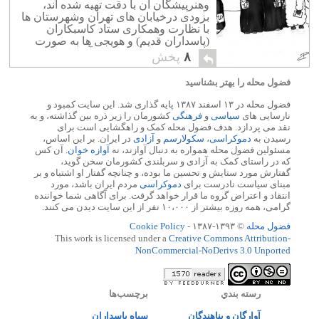
وهنرپیشگان آن با دقت تهیه شده اند،
بزودی درخیابان های تهران وشهرستان ها
با نظارت وهمکاری ستاد کاسبکاران
(پاسداران قدیم) و هویجی ها به صورت
سرباز بروی صحنه خواهد آمد. اجراء
۸
پخش
کنندگان این نمایشنامه وبه ترتیب […]
فضول محله را بهتر بشناسید
فضول محله در ۱۳ اسفند ۱۳۸۷ پایه گذاری شد. این سایت کمبود و
نارسایی های
سیاسی
و
فرهنگی
کشورمان را زیر ذره بین گذاشته، و به
نقد می پردازد. هدف فضول محله کمک و راهگشایی است برای
رسیدن به
دموکراسی
،
سکولارسم
و
آزادی
در ایران. بر این اساس،
مسئولین فضول محله همواره به دنبال آوازند، نه
آوازه خوان
. آن کس
که در راستای کمک به آزادی و سربلندی کشورمان سخن گوید،
گفتارش مورد ستایش و تحسین ما بوده، و چنانچه گفتار او اشتباه و بر
مبنای سیاست نادرست برای
دموکراسی
مردم ایران باشد، مورد
انتقاد و اعتراض گروه ما قرار خواهد گرفت. برای آگاهی شما خواننده
گرامی، همه روزه بیشتر از ۱۰،۰۰۰ نفر از این سایت دیدن می کنند.
فضول محله
© ۱۳۹۳-۱۳۸۷ -
Cookie Policy
This work is licensed under a
Creative Commons Attribution-
NonCommercial-NoDerivs 3.0 Unported
رسته بندي
برچسب‌ها
آوارگان و پناهندگان
سپاه پاسداران