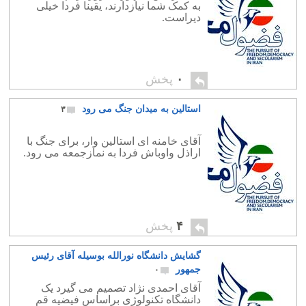
به کمک شما نیازدارند، یقینا فردا خیلی
دیراست.
۰
پخش
استالین به میدان جنگ می رود
۳
آقای خامنه ای استالین وار، برای جنگ با
اراذل واوباش فردا به نمازجمعه می رود.
۴
پخش
گشایش دانشگاه نورالله بوسیله آقای رئیس
جمهور
۰
آقای احمدی نژاد تصمیم می گیرد یک
دانشگاه تکنولوژی براساس فیضیه قم