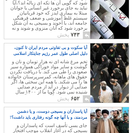
شود که گویی آن ها تکه ای زباله اند؟،آیا
نباید به جای برخورد غیر انسانی با جوانان
مبتلا به بیماری ایدز که خود قربانیان
سیستم غلط آموزشی و ضعف فرهنگی
جامعه اند، با آخوند و بسیجی به آن شکل
برخورد شود که آنان منزوی و شوند و نه
جوانان بیمار درمانده کشورمان؟.
۷۴۳
پخش
آیا سکوت و بی تفاوتی مردم ایران تا کنون،
دلیل اصلی طول عمر رژیم جنایتکار اسلامی
نبوده است؟
۱۲
تخم مرغ شانه ای نه هزار تومان و نان و
گوشت و سایر مواد خوراکی همواره سیر
صعودی را طی می کند. با دریافت نکردن
حقوق های ماهانه، کمرسرپرستان خانواده
ها را می شکند. با همه این سختی ها، اگر
صدایی از دیوار در آید از مردم صدایی
شنیده نمی شود. گویا ما از ۱۴۰۰ سال
پیش از زمره مردگانیم و خود از آن بی
۶۵۲
پخش
خبریم.
آیا پاسداران و بسیجی دوست، و یا دشمن
مردمند، و با آنها چه گونه رفتاری باید داشت؟!
۷
جای بسی تأسف است که پاسداران و
بسیجی که در آغاز انقلاب موجب افتخار