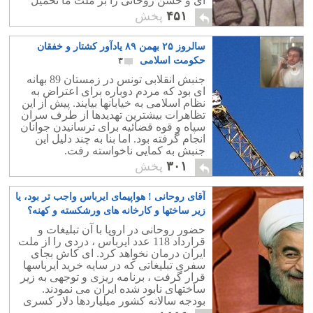
ای و حسن روحانی را بر ملت ما تحمیل
کرده است.
۴۵۱
پخش
سالروز ۲۵ بهمن ۸۹ یادآور کشتار و خفقان
حکومت اسلامی
۳
جنبش انقلابی تونس در زمستان 89 بهانه
ای بود که مردم دوباره برای اعتراض به
نظام اسلامی به خیابانها بیایند. پیش از این
تظاهرات بیشترین تهدیدها از طرف سران
سپاه و قوه قضائیه برای ترسانیدن جوانان
انجام گرفته بود. اما بنا به چند دلیل این
جنبش به کمایی ناخواسته رفت.
۳۰۱
پخش
آقای روحانی ! هواپیمای ایرباس واجب تر بود، یا
زیر ساختها و کارخانه های ورشکسته و کهنه؟
۶
حضور روحانی در اروپا با آن تبلیغات و
قرارداد 118 عدد ایرباس ، دردی را از ملت
ایران درمان نخواهد کرد. ای کاش بجای
سفری تبلیغاتی که در سایه خرید ایرباسها
قرار گرفت ، برنامه ریزی و توجهی به زیر
ساختهای نابود شده ایران می نمودند.
بودجه سالانه کشور میلیاردها دلار کسری
دارد! یعنی ایجاد شغل برای اروپاییها. این