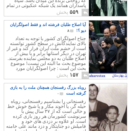
که روحانی برنده این میدان باشد. سپاه
پاسداران همانند یک شبکه عنکبوتی در تمام
قسمتهای سیاسی و اقتصادی و حتی
۵۵۹
پخش
اجتماعی کشور دخالت مسقیم دارد و
دولت در برابر سپاه یک کارگزار و مستخدم
آیا اصلاح طلبان فرشته اند و فقط اصولگرایان
ساده است.
دیو ؟!
۸
جناح اصولگرای کشور با توجه به تعداد
بالای نمایندگانش در سطح کشور توانسته
است از خشم ملت ایران فرار کند و غیر از
تهران در دیگر استانها برابر و یا بیش از
اصلاح طلبان به دو مجلس نماینده بفرستد.
موضوع بحث ما البته این نیست! موضوع
بحث این است : چرا اصولگرایان مورد
نفرت مردم قرار دارند؟ و در ادامه می
۱۵۷
پخش
پرسیم: آیا اصلاح طلبها محبوبند؟
روباه بزرگ رفسنجان همچنان ملت را به بازی
گرفته است
۰
رفسنجانی را بشناسیم رفسنجانی، روباه
حیله گر، یا آخوند مکار و یا شیخ خوش خط
و خالی است که از ۳۷ سال پیش با
سرنوشت کشورمان هر روز بازی کرده
است. او علاوه بر دزدی های خود و
فامیلش دو جنایتکار و دزد مانند علی خامنه