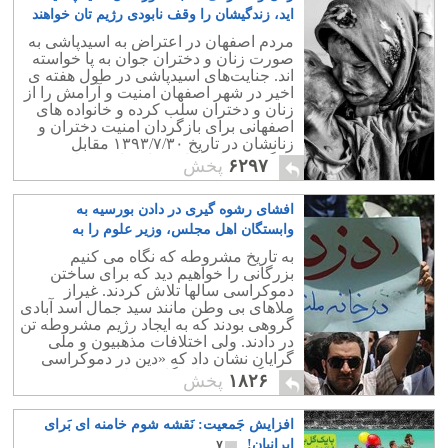
اید، زندگیشان را وقف نابودی رژیم تان خواهند
کرد!.
۱۵
مردم اصفهان در اعتراض به اسیدپاشی به
صورت زنان و دختران جوان به پا خواسته
اند. جنایت‌های اسیدپاشی در طول هفته ی
اخیر در شهر اصفهان امنیت و آرامش را از
زنان و دختران سلب کرده و خانواده های
اصفهانی برای بازگردان امنیت دختران و
زنانشان در تاریخ ۱۳۹۳/۷/۳۰ مقابل
دادگستری اصفهان به اعتراض خواهند
۶۲۹۷
پخش
پرداخت.
افشای رشوه گیری در دادن بورسیه به
وابستگان اهل مجلس، وزیر علوم را به
استیضاح کشانید!
۰
به تاریخ مشروطه که نگاه می کنیم
بزرگانی را خواهیم دید که برای ساختن
دموکراسی سالها تلاش کردند. غیراز
ملاهای بی وطن مانند سید جمال اسد آبادی
گروهی بودند که به ایجاد رژیم مشروطه تن
در دادند. ولی اختلافات مذهبیون و ملی
گرایان نشان داد که «دین در دموکراسی
نمی گنجد". (نمایندگان بوقلمون صفت و
۱۸۲۶
پخش
چاپلوس رژیم ،پس از افشای رشوه های
دولت سابق به ایشان بصورت بورس
افزایش جَمعیت: نَقشه شوم خامنه ای بَرای
تحصیلی،قصد استیضاح وزیر شایسته و پاک
را دارند. کسی که با شجاعت پرده از تبانی
ایرانیان!
۷