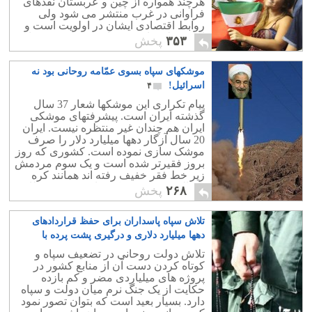
هرچند همواره از چین و عربستان نقدهای
فراوانی در غرب منتشر می شود ولی
روابط اقتصادی ایشان در اولویت است و
اینکه میلیونها نفر روزانه و به بد ترین نما در
۳۵۳
پخش
شکنجه و ستم باشند اثری در روابط
اقتصادی با آنها ندارد. نمونه آشکار آن معمر
موشکهای سپاه بسوی عمّامه روحانی بود نه
قذافی بود که بالاترین روابط را با اروپا
داشت.
اسرائیل!
۴
پیام تکراری این موشکها شعار 37 سال
گذشته ایران است. پیشرفتهای موشکی
ایران هم چندان غیر منتظره نیست. ایران
20 سال آزگار دهها میلیارد دلار را صرف
موشک سازی نموده است. کشوری که روز
بروز فقیرتر شده است و یک سوم مردمش
زیر خط فقر خفیف رفته اند همانند کره
شمالی بسوی موشک سازی و تهدید نظامی
۲۶۸
پخش
همسایگان رفته است! ای کاش بجای این
همه موشک 100 مدرسه در سیستان و
تلاش سپاه پاسداران برای حفظ قراردادهای
بلوچستان می ساختید که بیسوادی درآن
بیداد می کند.
دهها میلیارد دلاری و درگیری پشت پرده با
روحانی
۱
تلاش دولت روحانی در تضعیف سپاه و
کوتاه کردن دست آن از منابع کشور در
پروژه های میلیاردی مضر و کم بازده
حکایت از یک جنگ نرم میان دولت و سپاه
دارد. بسیار بعید است که بتوان تصور نمود