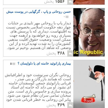
۱۵۵۶
پخش
کار شاید پس از قرارداد برای بهسازی
صدها کارخانه کهنه و ورشکسته باید انجام
حسن روحانی و پاپ ، گرگهایی در پوست میش
می شد. صنعت ایران امروز کجاست؟
وضعیت نساجی و پوشاک ، کفش سازی ،
۰
کارخانه های بسته بندی و صادرات مواد
دیدار پاپ با روحانی مهر تاییدی بر جنایات
غذایی در ایران نگران کننده و نابود شده
چهار دهه حکومت اسلامی بخصوص نسبت
است
به اقلیتهاست. دیداری که با پرسش های
بسیاری روبه رو خواهدبود و ازهمه جهت
ممکن است وضعیت حقوق اقلیت مذهبی
کشورمان را به شدت تهدیدکرده و از این
وضعی که شاهد آن هستیم ،وخیم تر شود.
و از طرفی چهره واقعی پاپ و مانند او را
۳۶۸
پخش
نزد جامعه مسیحیت و همچنین مردم ایران
معلوم کند.
بیماری پارانوئید خامنه ای یا دلواپسان ؟
۵
روحانی نگران سرنوشت خود و اطرافیانش
است که همانند بازرگان و بنی صدر ،
قربانی پارانوئیئدِ جمعیِ گوسفندان خامنه
ای نشود. او می داند که خامنه ای استاد
پرونده سازی و جاسوس بازی است. متن
سخنان تمامی سران نظام شنود می شود.
بنابر این روحانی به خطر قربانی شدن خود
آگاه شده است. او بخوبی می داند که خطر
۳۶۹
پخش
نزدیک شدن به امریکا چه پیامدی برایش