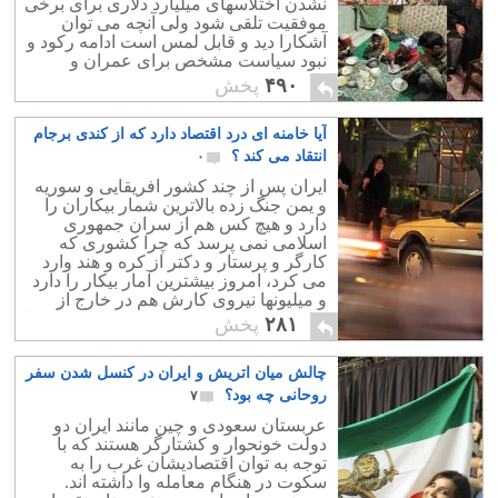
نشدن اختلاسهای میلیارد دلاری برای برخی
موفقیت تلقی شود ولی آنچه می توان
آشکارا دید و قابل لمس است ادامه رکود و
نبود سیاست مشخص برای عمران و
توسعه است.علاوه بر بالا بودن شاخص
۴۹۰
پخش
جینی ، ایران از نظر تولید ناخالص داخلی
اوضاع بسیار بدی را تجربه می کند.
آیا خامنه ای درد اقتصاد دارد که از کندی برجام
همانطور که می دانیم ایران بیشتر
درآمدش از نفت است، اما چگونه است که
انتقاد می کند ؟
۰
امروز شاخص تولید ناخالص ملی ایران از
ایران پس از چند کشور افریقایی و سوریه
کشور فقیری مانند تایلند هم پایینتر است؟
و یمن جنگ زده بالاترین شمار بیکاران را
دارد و هیچ کس هم از سران جمهوری
اسلامی نمی پرسد که چرا کشوری که
کارگر و پرستار و دکتر از کره و هند وارد
می کرد، امروز بیشترین آمار بیکار را دارد
و میلیونها نیروی کارش هم در خارج از
کشور با تحقیر نوکری کشورهای همسایه را
۲۸۱
پخش
می کنند؟
چالش میان اتریش و ایران در کنسل شدن سفر
روحانی چه بود؟
۷
عربستان سعودی و چین مانند ایران دو
دولت خونحوار و کشتارگر هستند که با
توجه به توان اقتصادیشان غرب را به
سکوت در هنگام معامله وا داشته اند.