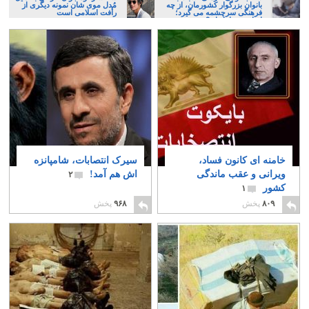
بانوان بزرگوار کشورمان، از چه
مُدل موی شان نمونه دیگری از
فرهنگی سرچشمه می گیرد؛
رأفت اسلامی است
ایرانی، و یا تازیان؟
خامنه ای کانون فساد،
سیرک انتصابات، شامپانزه
ویرانی و عقب ماندگی
اش هم آمد!
۲
کشور
۱
۸۰۹
پخش
۹۶۸
پخش