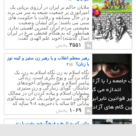
و فساد در وزارت علوم برداشت.
ملایان حاکم بر ایران در آرزوی برپایی یک
امپراتوری پر جمعیت شیعه به سر می برند
و در حال مسابقه و رقابت با حکومت های
سنی می باشند؛ برای ایشان وضعیت
معیشتی مردم ایران کمترین اهمیتی ندارد.
همانطور که به هنگام قحطی مرغ در ایران
(سال گذشته) آخوند علم الهدی گفت:
مردم به جای مرغ اشکنه بخورند!!
۳۵۵۱
پخش
رهبر معظم انقلاب و یا رهبر زن ستیز و کینه توز
با زنان؟
۲
نگاه اسلام به زن نگاه اسلام به زن، یک
نگاه بردگی و پوچ نگری است. زندگی
پیامبر اسلام و علی پیشوای آخوندهای
جنایتکار، گویای زنبارگی و زن ستیزی
پیشوایان اسلام و پیاده کردن آن در ممالک
گوناگون است. برخوابی یک عرب پشمالوی
بیابانی ۵۴ ساله با دختربچه ۸-۹ ساله که
عروسک بازی می کرد، یک نمونه رأفت
۱۰۶۹
پخش
اسلامی است.
ملتی که به تاریخ و فرهنگ خود پشت پا زند
وآنرا فراموش کند، مرده است
۰