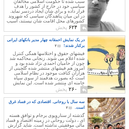
سبب شده تا حکومت اسلامی مخالفانِ
سیاسی خود در خارج از کشور را هدف
قرار داده و برای شان ایجاد دردسر نماید.
در این میان پناهندگان سیاسی که شهروند
کشورهای محل اقامت شان نیستند، آسیب
پذیرترین قشر جامعه ایرانیان خارج از
۶۲۴
پخش
کشور هستند.
در یک نمایش احمقانه چهار مدیر بانکهای ایرانی
برکنار شدند!
۲
فیشهای حقوق و اختلاسها همگی کنترل
شده اعلام می شوند. زنجانی محاکمه شد
چون از حامیان احمدی نژاد شده بود و
امروز هم فیشهای منتشر شده گلچینی از
هزاران کثافت موجود در نظام اسلامی
است که بصورت هدفمند از سوی سپاه
خامنه ای منتشر شده است. این نمایش
اگرچه سرگرم کننده است ولی همچون
۲۶۰
پخش
برنامه « دور همی » کاملا عبث و بیهوده
است. حتی سرگرم شدنش هم به وقت
سه سال با روحانی. اقتصادی که در فساد غرق
گذاشتن نمی ارزد!
است.
۲
گذشته از سنارویوی برجام و توافق هسته
ای ، دولت روحانی در زمینه اقتصاد و فساد
مالی موفقیتی نداشته است. شاید گزارش