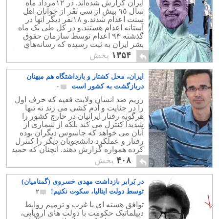
ایران گزارش شده‌اند. در ١٢مرداد ماه
و ثروتمندش حاضر به پاسخگویی هم
سال ٩٥ بیش از سی نَفَر از جوانان اهل
نیستند.
سنت اعدام شدند.و ١٨نفر دیگر آنها در
آستانه اعدام هستند.و در كل طی یک ماه
گذشته ۹۴ اعدام توسط سازمان حقوق
بشر ایران به ثبت رسیده که رسانه‌های
رسمی و قوه قضائیه تنها ۴۲ فقره از آن را
۱۳۵۴
پخش
اعلان کرده‌اند. اولین دقایق روز سه‌شنبه
نهم اوت دست‌کم ۵ زندانی از جمله "محمد
ایران، محل کشتار و بازداشتگاه هم میهنان
عبدالهی" زندانی سیاسی در زندان ارومیه
و سپیده‌دم همین روز نیز ۱ زندانی در زندان
دربازگشت به کشور است
۰
میان‌دوآب اعدام شدند.
رژیم ضد انسان ولایت فقیه که حرف اول
را در جنایت و آدم کشی می زند نه تنها
هرگونه رفتار ایرانیان در خارج کشور را
شدیداً کنترل می کند بلکه از شماری از
آنان می خواهد که جاسوس دیگران بوده
رفتار و عملکرد دانشجویان دیگر را کنترل
کرده همواره گزارش دهند. آنچنان که حمید
بابائی به دلیل مخالفت به زندان می افتد.
۴۰۸
پخش
در بَرابر بازداشت مهدی خسروی (گمنامیان)
توسط دولت ایتالیا، سکوت نکنیم!
۲
توافق هسته ای با غرب و ترمیم روابط
دیپلماتیک حکومت با دولت های اروپایی،