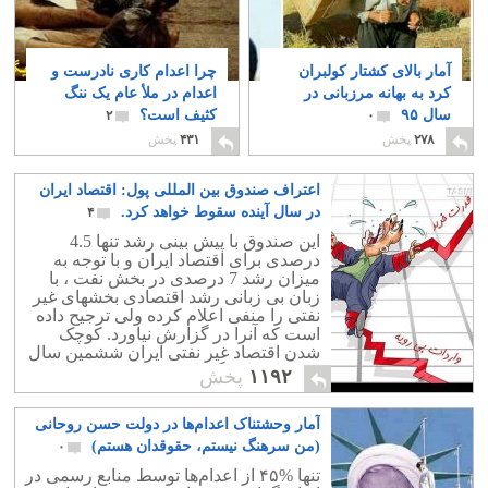
آمار بالای کشتار کولبران
چرا اعدام کاری نادرست و
کرد به بهانه مرزبانی در
اعدام در ملأ عام یک ننگ
سال ۹۵
کثیف است؟
۲
۰
۲۷۸
پخش
۴۳۱
پخش
اعتراف صندوق بین المللی پول: اقتصاد ایران
در سال آینده سقوط خواهد کرد.
۴
این صندوق با پیش بینی رشد تنها 4.5
درصدی برای اقتصاد ایران و با توجه به
میزان رشد 7 درصدی در بخش نفت ، با
زبان بی زبانی رشد اقتصادی بخشهای غیر
نفتی را منفی اعلام کرده ولی ترجیح داده
است که آنرا در گزارش نیاورد. کوچک
شدن اقتصاد غیر نفتی ایران ششمین سال
خود را خواهد گذرانید که به معنایی افزایش
۱۱۹۲
پخش
بیکاری و فقر در اثر تعطیلی کارخانه ها و
کارگاههای بیشتر است.از سوی دیگر خود
آمار وحشتناک اعدام‌ها در دولت حسن روحانی
دولت و همچنین دستگاههای بیمه هم
ورشکسته هستند و این کلاف سر در گم از
(من سرهنگ نیستم، حقوقدان هستم)
۰
تعداد زیادی بنگاه دولتی و مافیایی
تنها %۴۵ از اعدام‌ها توسط منابع رسمی در
ورشکسته تشکیل شده است که سران دزد