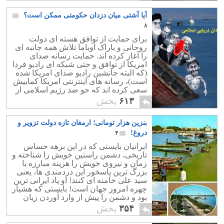
خواهد داشت.
آیا آشتی میان دزدان حکومتی ممکن است؟
۸
برای حمایت از توافق هسته ای دولت
روحانی و باراک اوباما تلاش همه جانبه ای
را آغاز کرده اند. حمایت رسانه صدای
امریکا از توافق و حتی شبکه ای رادیو فردا
(که البته جانشین رادیو صدای امریکا شده
است)، رسانه های اینترنتی امریکا کمابیش
سعی کرده اند که جو ضد رژیم اسلامی از
بین برود و مس روحانی را طلا معرفی می
۶۱۳
پخش
کنند. وقتی رادیو فردا به تریبون روحانی
بدل شود و از مردم ایران بخواهد که همه
بنزین هزار تومانی؛ ارمغان تازه دولت تزویر و
جوره برای انتخابات از خود مایه بگذارند ،
جای گمانه برای تئوری تاریخی کارتر و
دروغ!
۴
خمینی باقی نمی ماند.
ایرانیان بایستی که در این برهه حساس
تاریخی، دشمن راستین خویش را شناخته و
زمان و نیروی خویش را هزینه مبارزه با
بزرگ ترین پاسخور این دردمندی ها، یعنی
سید علی خامنه ای کنند! او پاد ایرانی ترین
چهره امروز جهان است! بایستی که هشیار
بود و دشمن را پیش از وارد آوردن زیان
های بیشتر، از میدان به در کرد!
۳۵۴
پخش