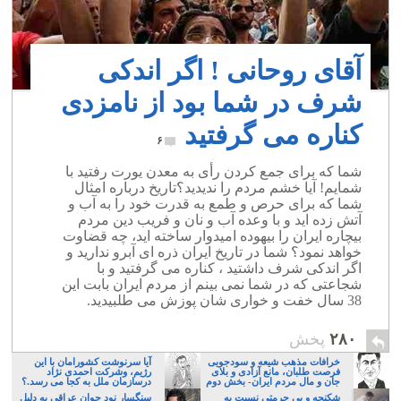
آقای روحانی ! اگر اندکی
شرف در شما بود از نامزدی
کناره می گرفتید
۶
شما که برای جمع کردن رأی به معدن یورت رفتید با
شمایم! آیا خشم مردم را ندیدید؟تاریخ درباره امثال
شما که برای حرص و طمع به قدرت خود را به آب و
آتش زده اید و با وعده آب و نان و فریب دین مردم
بیچاره ایران را بیهوده امیدوار ساخته اید، چه قضاوت
خواهد نمود؟ شما در تاریخ ایران ذره ای آبرو ندارید و
اگر اندکی شرف داشتید ، کناره می گرفتید و با
شجاعتی که در شما نمی بینم از مردم ایران بابت این
38 سال خفت و خواری شان پوزش می طلبیدید.
۲۸۰
پخش
خرافات مذهب شیعه و سودجویی
آیا سرنوشت کشورامان با این
فرصت طلبان، مانع آزادی و بلای
رژیم، وشرکت احمدی نژاد
جان و مال مردم ایران- بخش دوم
درسازمان ملل به کجا می رسد.؟
شکنجه و بی حرمتی نسبت به
سنگسار نود جوان عراقی به دلیل