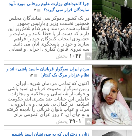
چرا کاندیداهای وزارت علوم روحانی مورد تأیید
نمایندگان قرار نمی گیرند؟
۳
در یک کشور دموکراسی نمایندگان مجلس
همچنین نخست وزیر و یارئیس جمهور
انتخاب شده مردمند و هرکدام تلاش بر این
دارند که دست از پا خطا نکنند و رضایت و
خشنودی انتخاب کنندگان خود را فراهم
سازند و خود را پاسخگوی آنان می دانند.
سه نیروی قانون گذاری، اجرایی و قضایی
به طور مستقل از یکدیگر بر کارها نظارت
۱۰۴۳
پخش
دارند.
مردم ایران سوگوار قربانیان «اسید پاشی» اند و
نظام عزادار مرگ یک کفتار!
۱۳
اکنون که تمامی مردمان شریف ایران
زمین سوگوار مصیبت قربانیان اسید پاشی
و خواستار شناسایی و محاکمه و مجازات
عاملین این جنایات ضد بشری اند، حکومت
اسلامی در کمال بی شرمی و بی آبرویی،
مرگ و عذاب بانوان قربانی را نادیده گرفته
و به جای آن، ۲ روز عزای عمومی برای
مرگ آیت الله مهدوی کنی، اعلام کرده
۳۹۰۱
پخش
است!
زنان و دخترانی که به صورتشان اسید پاشیده