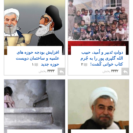
دولتِ تَدبیر و اُمید، حبیب
افزایش بودجه حوزه های
الله گلپری پور را به جُرم
علمیه و ساختمان دویست
کتاب خوانی کُشت!
حوزه جدید
۱
۲
۴۴۳۲
پخش
۳۴۳۳
پخش