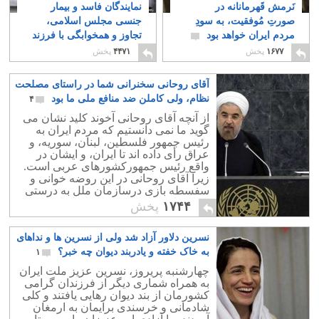
نَرمش قَهرمانانه در
نمایندگان فاسد و بیمار
صورتِ مُوفقیت، به سودِ
جنسی مجلس اسلامی،
مردم ایران خواهد بود
تجاوز و همخوابگی با فرزند
خواندگان را قانونی
۵
۱۶۷۷
پخش
۴۴۷۱
پخش
دانستند!
۲۵
آقای روحانی سخنرانی شما در راستای مصلحت
نظام، ولی کاملن ضد منافع ملی ما بود
۴
از آنچه آقای روحانی آخوند کلید نشان می
گوید ما نمی دانستیم که مردم ایران به
رئیس جمهور فلسطین، لبنان، سوریه، و
عراق رأی داده اند تا ایران، و ایشان در
واقع رئیس جمهورکشورهای عربی است.
زیرا آقای روحانی در این روضه خوانی و
سفسطه بازی درسازمان ملل به درستی
نشان داد که از کمترین هویت ایرانی بهره
۱۷۴۴
پخش
ای نبرده
نسرین دلاور آزاد شد ولی از نسرین ها و نداهای
به خاک خفته و یادربند دیوان چه خبر؟
۱
چهارشنبه پریروز، نسرین عزیز ملت ایران
به همراه شماری دیگر از فرزندان گرامی
کشورمان از بند دیوان رهایی یافتند و کلی
شادمانی و خرسندی برایمان به ارمغان