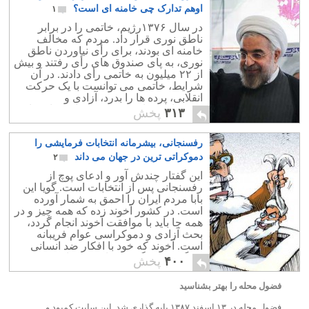
اوهم تدارک چی خامنه ای است؟
۱
در سال ۱۳۷۶رژیم، خاتمی را در برابر
ناطق نوری قرار داد. مردم که مخالف
خامنه ای بودند، برای رأی نیاوردن ناطق
نوری، به پای صندوق های رأی رفتند و بیش
از ۲۲ میلیون به خاتمی رأی دادند. در آن
شرایط، خاتمی می توانست با یک حرکت
انقلابی، پرده ها را بدرد، آزادی و
دموکراسی را برای مردم ایران به ارمغان
۳۱۳
پخش
آورد.
رفسنجانی، بیشرمانه انتخابات فرمایشی را
دموکراتی ترین در جهان می داند
۲
این گفتار چندش آور و ادعای پوچ از
رفسنجانی پس از انتخابات است. گویا این
بابا مردم ایران را احمق به شمار آورده
است. در کشور آخوند زده که همه چیز و در
همه جا باید با موافقت آخوند انجام گردد،
بحث آزادی و دموکراسی عوام فریبانه
است. آخوند که خود با افکار ضد انسانی
بزرگ شده چگونه دم از دموکراسی می
۴۰۰
پخش
زند.؟
فضول محله را بهتر بشناسید
فضول محله در ۱۳ اسفند ۱۳۸۷ پایه گذاری شد. این سایت کمبود و