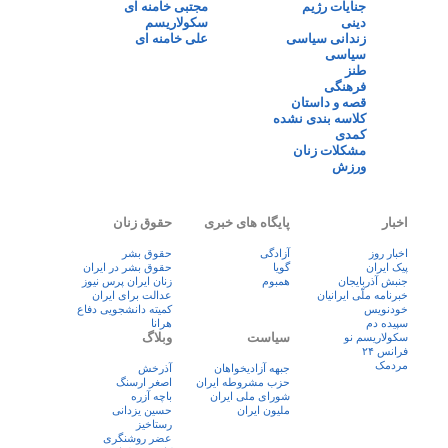
جنایات رژیم
مجتبی خامنه ای
دینی
سکولاریسم
زندانی سیاسی
علی خامنه ای
سیاسی
طنز
فرهنگی
قصه و داستان
کلاسه بندی نشده
کمدی
مشکلات زنان
ورزش
اخبار
پایگاه های خبری
حقوق زنان
اخبار روز
آزادگی
حقوق بشر
پيک ايران
گویا
حقوق بشر در ایران
جنبش آذربایجان
همبوم
زنان ايران پرس نيوز
خبرنامه ملّی ایرانیان
عدالت برای ایران
خودنویس
کمیته دانشجویی دفاع
سپیده دم
هرانا
سیاست
وبلاگ
سکولاریسم نو
فرانس ۲۴
مردمک
جبهه آزادیخواهان
آذرخش
حزب مشروطه ایران
اصغر ارسنگ
شورای ملی ایران
باچه آزره
ملیون ایران
حسین یزدانی
رستاخیز
عضر روشنگری