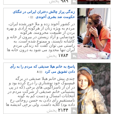
۹۸۹
پخش
زندگی پراز چالش دختران ایرانی در تنگنای
حکومت ضد بشری آخوندی
۰
در کشور آخوند زده و ملا خور شده ایران،
مردم به ویژه زنان از هرگونه آزادی و بهره
بردن از طبیعت محرومند. هرگونه
خودنمایی و آزاد زیستن در بیرون از خانه و
کاشانه ناپسند، و ممنوع شده است. به
راستی می توان گفت که زندگی مردم
ایران تنها محدود می شود به درون خانه ها
و آنهم در پشت درهای بسته.
۱۷۸۴
پخش
پاسخ به خانم هیلا صدیقی‎ که مردم را به رأی
دادن تشویق می کرد
۸
چندی پیش خانم هیلا صدیقی در برگه
فیسبوک خود نوشتاری را درج کرده بود و
در آن از ناسزاگویی های برخی (که در پی
پشتیبانی خانم صدیقی از شرکت مردم در
انتخابات امسال و دست کم به گونه
نامستقیم رای دادن به حسن روحانی رخ
داده بود) گلایه داشت. ولی برخی اندیشه ها
و واکنش های ایشان بحث برانگیز و مایه
۲۱۴۴
پخش
شگفتی است.