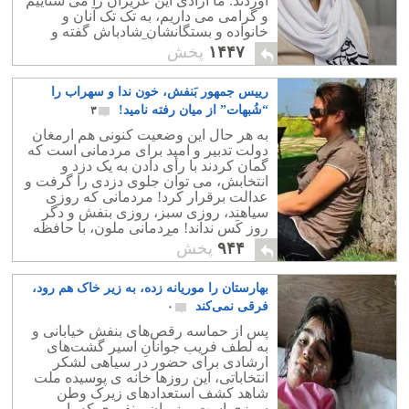
آوردند. ما آزادی این عزیزان را می ستاییم
و گرامی می داریم، به تک تک آنان و
خانواده و بستگانشان شادباش گفته و
برایشان بهترین ها را آرزو می کنیم.
۱۴۴۷
پخش
رییس جمهور بَنفش، خون ندا و سهراب را
“شُبهات” از میان رفته نامید!
۳
به هر حال این وضعیت کنونی هم ارمغان
دولت تدبیر و امید برای مردمانی است که
گمان کردند با رأی دادن به یک دزد و
انتخابش، می توان جلوی دزدی را گرفت و
عدالت برقرار کرد! مردمانی که روزی
سیاهند، روزی سبز، روزی بنفش و دگر
روز کَس نداند! مردمانی ملون، با حافظه
تاریخی محدود و آسیب دیده!
۹۴۴
پخش
بهارستان را موریانه زده، به زیر خاک هم رود،
فرقی‌ نمی‌‌کند
۰
پس از حماسه رقص‌های بنفش خیابانی و
به لطف فریب جوانانِ اسیر گشت‌های
ارشادی برای حضور در سیاهی لشکر
انتخاباتی، این روز‌ها خانه ی پوسیده ملت
شاهد کشف استعداد‌های زیرک وطن
سوزی است. وزیران منفوری که با