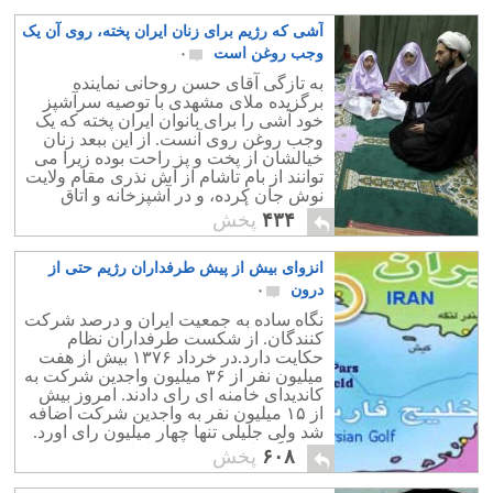
آشی که رژیم برای زنان ایران پخته، روی آن یک
وجب روغن است
۰
به تازگی آقای حسن روحانی نماینده
برگزیده ملای مشهدی با توصیه سرآشپز
خود آشی را برای بانوان ایران پخته که یک
وجب روغن روی آنست. از این ببعد زنان
خیالشان از پخت و پز راحت بوده زیرا می
توانند از بام تاشام از آش نذری مقام ولایت
نوش جان کرده، و در آشپزخانه و اتاق
خواب به مأموریت های اسلامی خود
۴۳۴
پخش
پردازند.
انزوای بیش از پیش طرفداران رژیم حتی از
درون
۰
نگاه ساده به جمعیت ایران و درصد شرکت
کنندگان. از شکست طرفداران نظام
حکایت دارد.در خرداد ۱۳۷۶ بیش از هفت
میلیون نفر از ۳۶ میلیون واجدین شرکت به
کاندیدای خامنه ای رای دادند. امروز بیش
از ۱۵ میلیون نفر به واجدین شرکت اضافه
شد ولی جلیلی تنها چهار میلیون رای اورد.
حتی اگر با خوش بینی قالیباف را هم
۶۰۸
پخش
اضافه کنیم، تعداد به ده میلیون می رسد.
یعنی تنها یک پنجم مردم ایران با سیاستهای