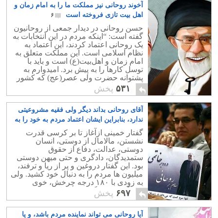
آخوند روحانی نیز مملکت ما را به امام زمان و
خامنه ای موافقند.
اهل بیت تازی فروخته است
۶
حسن روحانی در دیدار جمعی از روحانیون
گفته است: “اینکه مردم در این انتخابات به
یک روحانی اعتماد کردند، این اعتماد به
نظام اسلامی است. این مملکت متعلق به
امام زمان و اهل‌بیت(ع) است و باید با
توسل کارها را به پیش برد. امیدوارم به
پشتوانه حضرت ولی عصر(عج) که کشور
متعلق به اوست کارها پیش برود.”
۵۳۱
پخش
آقای روحانی بداند دیگر ولی فقیه مشروعیتی
ندارد، بنابراین ایشان اعتماد مردم به خود را به
بازی نگیرد
۳
گفتار خمینی ازآغاز تا بر کرسی قدرت
نشستن، مالامال از دوستی، انسان
دوستی، عدالت، دفاع از حقوق
ستمدیدگان، دادگری و حتی میهن دوستی
بود. این گفتار دروغین و پر از ریا و ترفند،
میلیون ها مردم را به دنبال خود کشید. ولی
به زودی با ۱۸۰ درجه چرخش، خوی
درندگی، دروغ گویی، ریا کاری در همه
۶۹۷
پخش
زمینه ها نشان داد.
آیا روحانی می تواند نماینده مردم باشد، و یا