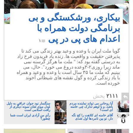
بیکاری، ورشکستگی و بی
برنامگی دولت همراه با
اعدام های پی در پی
۱
گویا ملت ایران با وعده و وعید بهتر زندگی می کند تا
پذیرفتن حقیقت و واقعیت ها. زنده یاد فریدون فرخ زاد
به درستی گفته بود که: " ملت ما هرگز گرسنه نمی
ماند زیرا روزی۲-۳وعده دروغ می خورد". حال، می
بینیم که ملت ما ۳۵ سال است با وعده و وعید و همراه
با باد زندگی کرده و گول نقشه های شیطانی آخوند
خورده است.
۲۱۱۱
پخش
آیا روحانی می تواند نماینده مردم
سنگسار نود جوان عراقی به دلیل
باشد، و یا اوهم تدارک چی خامنه
مُدل موی شان نمونه دیگری از
ای است؟
رأفت اسلامی است
آقای خامنه ای کلاهت را کج نگه
رأی من آزادی ایران است شما
دار، تو بین نامردها اول شدی
چطور؟