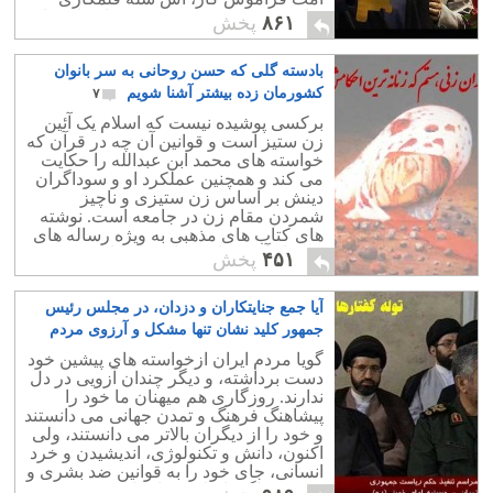
برای مردم پخت که حسن روحانی از میان
۸۶۱
پخش
آن بیرون آمد.
بادسته گلی که حسن روحانی به سر بانوان
کشورمان زده بیشتر آشنا شویم
۷
برکسی پوشیده نیست که اسلام یک آئین
زن ستیز است و قوانین آن چه در قرآن که
خواسته های محمد ابن عبدالله را حکایت
می کند و همچنین عملکرد او و سوداگران
دینش بر اساس زن ستیزی و ناچیز
شمردن مقام زن در جامعه است. نوشته
های کتاب های مذهبی به ویژه رساله های
بیشمار آخوندها نیز بیان کننده این حقیقت
۴۵۱
پخش
تلخ است.
آیا جمع جنایتکاران و دزدان، در مجلس رئیس
جمهور کلید نشان تنها مشکل و آرزوی مردم
ایران بود؟
۱
گویا مردم ایران ازخواسته های پیشین خود
دست برداشته، و دیگر چندان آزویی در دل
ندارند. روزگاری هم میهنان ما خود را
پیشاهنگ فرهنگ و تمدن جهانی می دانستند
و خود را از دیگران بالاتر می دانستند، ولی
اکنون، دانش و تکنولوژی، اندیشیدن و خرد
انسانی، جای خود را به قوانین ضد بشری و
دست و پاگیر اسلامی داده است.