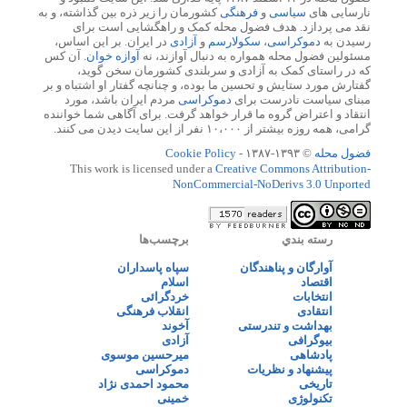
نارسایی های
سیاسی
و
فرهنگی
کشورمان را زیر ذره بین گذاشته، و به
نقد می پردازد. هدف فضول محله کمک و راهگشایی است برای
رسیدن به
دموکراسی
،
سکولارسم
و
آزادی
در ایران. بر این اساس،
مسئولین فضول محله همواره به دنبال آوازند، نه
آوازه خوان
. آن کس
که در راستای کمک به آزادی و سربلندی کشورمان سخن گوید،
گفتارش مورد ستایش و تحسین ما بوده، و چنانچه گفتار او اشتباه و بر
مبنای سیاست نادرست برای
دموکراسی
مردم ایران باشد، مورد
انتقاد و اعتراض گروه ما قرار خواهد گرفت. برای آگاهی شما خواننده
گرامی، همه روزه بیشتر از ۱۰،۰۰۰ نفر از این سایت دیدن می کنند.
فضول محله
© ۱۳۹۳-۱۳۸۷ -
Cookie Policy
This work is licensed under a
Creative Commons Attribution-
NonCommercial-NoDerivs 3.0 Unported
رسته بندي
برچسب‌ها
آوارگان و پناهندگان
سپاه پاسداران
اقتصاد
اسلام
انتخابات
خردگرائی
انتقادی
انقلاب فرهنگی
بهداشت و تندرستی
آخوند
بیوگرافی
آزادی
پادشاهی
میرحسین موسوی
پیشنهاد و نظریات
دموکراسی
تاریخی
محمود احمدی نژاد
تکنولوژی
خمینی