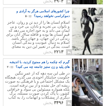
۲۹۰۳
پخش
چرا کشورهای اسلامی هرگز به آزادی و
دموکراسی نخواهند رسید؟
۵۰
اسلام انسان ها را از دید تن و روان، عاجز
و ناتوان، بی تجربه و نادان، بی خرد و بی
ایمان می داند و به خود اجازه می دهد که
قیم انسان ها بوده و قافله سالار آنان برای
زندگی در این جهان، و جهان دیگر باشد.
اسلام به دنبال عبودیت و بندگی انسان
است. بندگی در تعبیر این دین به معنای
خوار و ذلیل و ضعیف بودن است.
۲۲۱۳
پخش
گیرم که چکمه را هم ممنوع کردید، با اندیشه
های پلید و زن ستیز جامعه چه می کنید؟
۲۰
در طی این سه دهه که از عمر ننگین
حکومت جنایتکار آخوندی می گذرد، هیچگاه
یک مشکل اجتماعی و یا فرهنگی به صورت
ریشه ای حل نشده و از بین نرفته است،
بلکه همواره مسئولین بی سواد و خرافاتی
کشور، با پاک کردن صورت مسئله، برگ
دیگری از مشکلات و ابهامات را، به کتاب
هزاران برگی معضلات اجتماعی اضافه
۳۴۹۶
پخش
کرده اند.