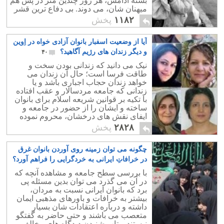
بسته آدامس، هر روز چندین متر در پس هم
میهنان شان، می دوند. بی دفاع ترین قشر
جامعه، کودکان بینوای کار هستند.
۱۱۸۲
پخش
آیا از وضعیت اسفبار بانوان آزادی خواه در اِوین
و دیگر زندان های رژیم آگاهید؟
۴۰
نیک می دانید که زندانی بودن سخت و
طاقت فرسا است؛ حال آن زندان می
خواهد زندان حجاب اجباری باشد و یا
زندانی که جامعه مردسالار و عقب افتاده
با تکیه بر قوانین شریعه اسلام برای بانوان
ساخته و ایشان را از حضور در جامعه و
ایفای نقش های درخشان، محروم نموده
است.
۲۸۲۸
پخش
چگونه می توان زمینه روی آوردن بانوان غرق
در خرافاتِ ایرانی به خردگرایی را فراهم آورد؟
۳۶
با بررسی سطح جامعه و مشاهده آنچه که
در آن می گذرد می توان بدین مسئله پی
برد که بانوان ایرانی نسبت به مردان،
بیشتر به خرافات و باورهای مذهبی ایمان
داشته و درباره اعتقادات شان بسیار
متعصب می باشند و حتی حاضر به گفتگو
نیستند و تاب شنیدن دیدگاه های مخالف