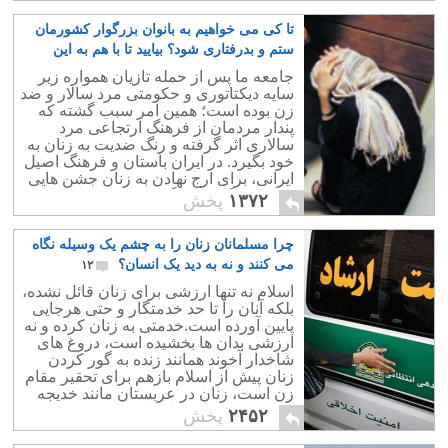
تا کی می خواهیم به بانوان بزرگوار کشورمان
ستم و بدرفتاری شود؟ بیایید تا با هم به این
خشونت پایان دهیم
۸
جامعه ما پس از حمله تازیان همواره زیر
سایه دیکتاتوری و حکومتی مرد سالار و ضد
زن بوده است؛ همین امر سبب گشته که
پندار مردمان از فرهنگ ارتجاعی مرد
سالاری اثر گرفته و رنگ ضدیت به زنان به
خود بگیرد. در ایران باستان و فرهنگ اصیل
ایرانی، برای ارج نهادن به زنان جشن هایی
چون مهرگان را برگزار می کرده اند.
۱۳۷۲
پخش
چرا مسلمانان زنان را به چشم یک وسیله نگاه
می کنند و نه به دید یک انسان؟
۱۲
اسلام نه تنها ارزشی برای زنان قائل نشده،
بلکه آنان را تا حد خدمتگار و حتی هرجایی
پایین آورده است.خدمتی به زنان کرده و نه
ارزشی بدان ها بخشیده است، دروغ های
شاخدار آخوند همانند زنده به گور کردن
زنان پیش از اسلام بازهم برای تحقیر مقام
زن است، زنان در عربستان مانند خدیجه
مقامی برابر با مردان داشتند.
۲۴۵۲
پخش