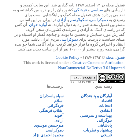
فضول محله در ۱۳ اسفند ۱۳۸۷ پایه گذاری شد. این سایت کمبود و
نارسایی های
سیاسی
و
فرهنگی
کشورمان را زیر ذره بین گذاشته، و به
نقد می پردازد. هدف فضول محله کمک و راهگشایی است برای
رسیدن به
دموکراسی
،
سکولارسم
و
آزادی
در ایران. بر این اساس،
مسئولین فضول محله همواره به دنبال آوازند، نه
آوازه خوان
. آن کس
که در راستای کمک به آزادی و سربلندی کشورمان سخن گوید،
گفتارش مورد ستایش و تحسین ما بوده، و چنانچه گفتار او اشتباه و بر
مبنای سیاست نادرست برای
دموکراسی
مردم ایران باشد، مورد
انتقاد و اعتراض گروه ما قرار خواهد گرفت. برای آگاهی شما خواننده
گرامی، همه روزه بیشتر از ۱۰،۰۰۰ نفر از این سایت دیدن می کنند.
فضول محله
© ۱۳۹۳-۱۳۸۷ -
Cookie Policy
This work is licensed under a
Creative Commons Attribution-
NonCommercial-NoDerivs 3.0 Unported
رسته بندي
برچسب‌ها
آوارگان و پناهندگان
سپاه پاسداران
اقتصاد
اسلام
انتخابات
خردگرائی
انتقادی
انقلاب فرهنگی
بهداشت و تندرستی
آخوند
بیوگرافی
آزادی
پادشاهی
میرحسین موسوی
پیشنهاد و نظریات
دموکراسی
تاریخی
محمود احمدی نژاد