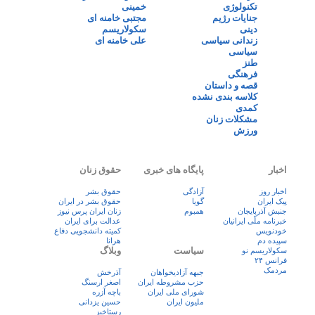
تکنولوژی
خمینی
جنایات رژیم
مجتبی خامنه ای
دینی
سکولاریسم
زندانی سیاسی
علی خامنه ای
سیاسی
طنز
فرهنگی
قصه و داستان
کلاسه بندی نشده
کمدی
مشکلات زنان
ورزش
اخبار
پایگاه های خبری
حقوق زنان
اخبار روز
آزادگی
حقوق بشر
پيک ايران
گویا
حقوق بشر در ایران
جنبش آذربایجان
همبوم
زنان ايران پرس نيوز
خبرنامه ملّی ایرانیان
عدالت برای ایران
خودنویس
کمیته دانشجویی دفاع
سپیده دم
هرانا
سیاست
وبلاگ
سکولاریسم نو
فرانس ۲۴
مردمک
جبهه آزادیخواهان
آذرخش
حزب مشروطه ایران
اصغر ارسنگ
شورای ملی ایران
باچه آزره
ملیون ایران
حسین یزدانی
رستاخیز