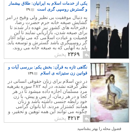
یکی از خدمات اسلام به ایرانیان: طلاق بیشمار
و گسترش روسپی گری است
۲۹
به دنبال موفقیت بی نظیر ولی وقیح در امر
گشایش صیغه خانه حرم حضرت رضا،
دفترخانه های کشور نیز عهده دار شدند تا
برای صیغه شدن، بازاریابی نمایند تا این
فضیلت و عبادت اسلامی که می تواند آغاز
گر روسپیگری باشد گسترش و توسعه یابد.
باید به آنهایی که به صیغه خانه می روند،
گفت:«عبادتتان قبول باشد».
۲۳۶۹
پخش
نگاهی تازه به قرآن: بخش یکم: بررسی آیات و
قوانین زن ستیزانه ی اسلام
۱۴۹
در دین اسلام برای زنان حقوقی انسانی در
نظر گرفته نشده، در آیه ۲۸۲ سوره بقرهبه
مرد مسلمان اجازه داده میشود تا در هر
کجا و در هر زمان، از پس و پیش، با زن
خود رابطه جنسی داشته باشد و زنان
همانند کشتزار مردند. آیا بانوان گرامی
چگونه می توانند این همه توهین و تحقیر، و
جسارت به خود را تحمل نمایند؟.
۴۲۱۳
پخش
فضول محله را بهتر بشناسید