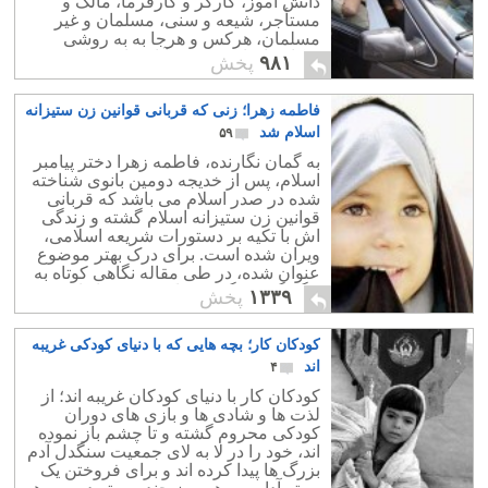
دانش آموز، کارگر و کارفرما، مالک و
مستأجر، شیعه و سنی، مسلمان و غیر
مسلمان، هرکس و هرجا به به روشی
شکاف ایجاد نموده، و آنان را به جان هم
۹۸۱
پخش
انداخته است.
فاطمه زهرا؛ زنی که قربانی قوانین زن ستیزانه
اسلام شد
۵۹
به گمان نگارنده، فاطمه زهرا دختر پیامبر
اسلام، پس از خدیجه دومین بانوی شناخته
شده در صدر اسلام می باشد که قربانی
قوانین زن ستیزانه اسلام گشته و زندگی
اش با تکیه بر دستورات شریعه اسلامی،
ویران شده است. برای درک بهتر موضوع
عنوان شده، در طی مقاله نگاهی کوتاه به
چگونگی زندگی دردناک وی می اندازیم.
۱۳۳۹
پخش
کودکان کار؛ بچه هایی که با دنیای کودکی غریبه
اند
۴
کودکان کار با دنیای کودکان غریبه اند؛ از
لذت ها و شادی ها و بازی های دوران
کودکی محروم گشته و تا چشم باز نموده
اند، خود را در لا به لای جمعیت سنگدل آدم
بزرگ ها پیدا کرده اند و برای فروختن یک