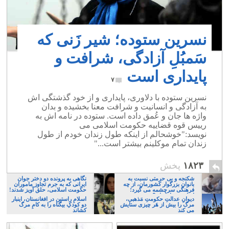
نسرین ستوده؛ شیر زَنی که
سَمبُلِ آزادگی، شرافت و
پایداری است
۷
نسرین ستوده با دلاوری، پایداری و از خود گذشتگی اش
به آزادگی و انسانیت و شرافت معنا بخشیده و بدان
واژه ها جان و عُمق داده است. ستوده در نامه اش به
رییس قوه قضاییه حکومت اسلامی می
نویسد:"خوشحالم از اینکه طول زندان خودم از طول
زندان تمام موکلینم بیشتر است..."
۱۸۲۳
پخش
شکنجه و بی حرمتی نسبت به
نگاهی به پرونده دو دختر جوان
بانوان بزرگوار کشورمان، از چه
ایرانی که به جرم تجاوز ماموران
فرهنگی سرچشمه می گیرد؛
حکومت اسلامی، حلق آویز شدند!
ایرانی، و یا تازیان؟
دیوانِ عدالتِ حکومتِ مَذهبی،
اسلامِ راستین در افغانستان، اینبار
مرگ را بیش از هَر چیزی ستایش
دو کودکِ بیگناه را به کامِ مرگ
می کند
کشاند