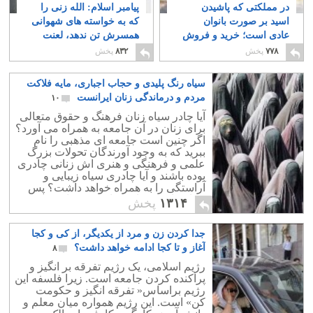
در مملکتی که پاشیدن
پیامبر اسلام: الله زنی را
اسید بر صورت بانوان
که به خواسته های شهوانی
عادی است؛ خرید و فروش
همسرش تن ندهد، لعنت
اسید باید ممنوع گردد
می کند!
۱۲
۲
۷۷۸
پخش
۸۳۲
پخش
سیاه رنگ پلیدی و حجاب اجباری، مایه فلاکت
مردم و درماندگی زنان ایرانست
۱۰
آیا چادر سیاه زنان فرهنگ و حقوق متعالی
برای زنان در آن جامعه به همراه می آورد؟
اگر چنین است جامعه ای مذهبی را نام
ببرید که به وجود آورندگان تحولات بزرگ
علمی و فرهنگی و هنری اش زنانی چادری
بوده باشند و آیا چادری سیاه زیبایی و
آراستگی را به همراه خواهد داشت؟ پس
چرا زیباترین زنان جهان بی حجاب هستند؟!
۱۳۱۴
پخش
جدا کردن زن و مرد از یکدیگر، از کی و کجا
آغاز و تا کجا ادامه خواهد داشت؟
۸
رژیم اسلامی، یک رژیم تفرقه بر انگیز و
پراکنده کردن جامعه است. زیرا فلسفه این
رژیم براساس« تفرقه انگیز و حکومت
کن» است. این رژیم همواره میان معلم و