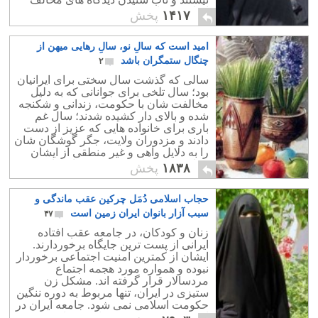
اسلام را ندارند.
۱۴۱۷
پخش
امید است که سالِ نو، سالِ رهایی میهن از
چنگال ستمگران باشد
۲
سالی که گذشت سال سختی برای ایرانیان
بود؛ سال تلخی برای جوانانی که به دلیل
مخالفت شان با حکومت، زندانی و شکنجه
شده و بالای دار کشیده شدند؛ سال غم
باری برای خانواده هایی که عزیز از دست
دادند و مزدوران ولایت، جگر گوشگان شان
را به دلایل واهی و غیر منطقی از ایشان
جدا کرده و روانه سینه قبرستان ها نمودند.
۱۸۳۸
پخش
حجاب اسلامی دُمَل چرکین عقب ماندگی و
سبب آزار بانوان ایران زمین است
۴۷
زنان و کودکان، در جامعه عقب افتاده
ایرانی از پست ترین جایگاه برخوردارند.
ایشان از کمترین امنیت اجتماعی برخوردار
نبوده و همواره مورد هجمه اجتماع
مردسالار قرار گرفته اند. مشکل زن
ستیزی در ایران، تنها مربوط به دوره ننگین
حکومت اسلامی نمی شود. جامعه ایران در
امر زن ستیزی قدمتی تاریخی دارد.