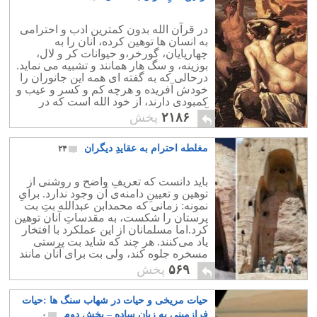
در قرآن الله بدون کمترین ادب و احترامی
به انسان ها توهین کرده، آنان را به
چهارپایان، گورخر،و حیوانات کر و لال،
بوزینه، و سگ هار همانند و تشبیه می نماید.
درحالی که به گفته ای همه این جانوران را
خودش آفریده و هرچه کم و کسر و عیب و
کمبودی دارند، از خود الله است که در
آفرینش کار ناقصی را انجام داده است.
۲۱۸۶
پخش
مغلطه‌ احترام به عقایدِ دیگران
۲۴
باید دانست که تعریفِ واضح و روشنی از
توهین و تعیینِ دامنه‌ی آن وجود ندارد. برایِ
نمونه: زمانی‌ که محمدابن عبدالله بتِ بت‌
پرستان را شکست، به مقدساتِ آنان توهین
کرد.اما مسلمانان از این عملکرد با افتخار
یاد می‌کنند. هر چند که شاید بت پرستی
مسخره جلوه کند، ولی بت برای آنان مانند
کعبه مسلمانان مقدس است.
۵۶۹
پخش
حیات مریخی و حیات در شهاب سنگ ها :حیات
فرازمینی به زبان ساده – بخش دوم
۰