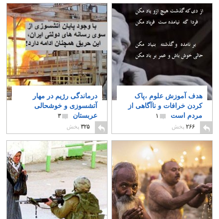
هدف آموزش علوم ،پاک
درماندگی رژیم در مهار
کردن خرافات و ناآگاهی از
آتشسوزی و خوشحالی
مردم است
عربستان
۳
۱
۲۶۶
پخش
۳۲۵
پخش