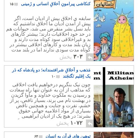
کنکاشی پیرامونِ اَخلاقِ انسانی و زَمینی
۱۵
سابقه ی اخلاق بیش از ادیان است، اگر
پیش از آمدن ادیان ما اخلاق نداشتیم که
باید نسل بشر منقرض می شد، حیوانات هم
در حد خود اخلاقیات دارند؛ بیشتر کارهای
بد و غیراخلاقی سود کوتاه مدت دارند و
زیان بلند مدت و کارهای اخلاقی بیشتر در
کوتاه مدت سودی ندارند اما در بلند مدت
برای خود فرد و جامعه سودزا است.
۳۰۳
پخش
مَذهب و اَخلاقِ شرافتمندانه؛ دو پادشاه که دَر
یک اِقلیم نَگنجَند
۱۰
چون نیک بنگریم درخواهیم یافت اخلاقی
که مذاهب از آن به عنوان تنها راه سعادت
و رسیدن به ملکوتِ خداوند و مأوا گزیدن
در بهشت نام می برند، بسیار ناقص، پر از
خشم، نفرت و جنایت و همچنین ناقض
بسیاری از مواد اعلامیه جهانی حقوق
بشرند؛ در هیچ یک از ادیان ابراهیمی
حقوقی برای کودکان و زنان در نظر گرفته
۱۰۷۲
پخش
نشده است.
توهین هایِ قرآن به انسان
۶۴