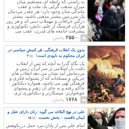
به راستی که رابطه ای مستقیم میان
میزان مذهب گرایی یک ملت و عقب
ماندگی شان وجود دارد؛ هر چقدر مردمان
یک سرزمین بیشتر مذهبی باشند، بیشتر
درگیر خرافات و مهملاتِ دینی اَند و هر روز
هزاران فرسنگ از علم، دانش، تکنولوژی و
پیشرفت جامعه های مُدرن، عقب می
مانند.
۲۵۵۰
پخش
بدونِ یک انقلاب فَرهنگی، هَر جُنبشِ سیاسی در
ایران محکوم به نابودی است!
۴
یک نگاهِ گذرا به آنچه که پَس از انقلاب
نکبت بار اسلامی بَر سر ایران زمین و
مردمانش آمد نشان می دهد انقلاب های
چریکی و مسلحانه که از پشتوانه فکری و
فرهنگی تُهی می باشند، همواره دیکتاتورِ
حاکم رفته و به جای آن رَهبر و پیشوایِ
خونخوارتر، ستمکارتر و دیکتاتوری تَری
روی کار می آید.!
۱۷۶۸
پخش
علی در نهج البلاغه می گوید: زنان دارای عقل و
ایمان ناقصند – بخش نخست
۱۵
امام علی پس از پايان نبرد جمل در نكوهش