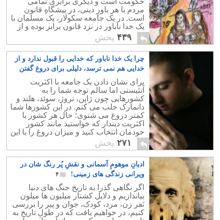
حکومت است و دیگری برابری تمامی
مردم با هر باورِ دینی، در پیشگاهِ قانون
است. در یک جامعه سکولار، یک مسلمان با
یک خدا ناباور در نزد قانون برابر بوده و از
حقوق یکسانی برخوردار است.
۴۳۹
پخش
چرا یک خدا ناباور که خدایی را قبول ندارد و از
خدایی هم نمی ترسد، دلیلی برای دروغ گفتن
ندارد؟
۶
برای نشان دادن یک جامعه با اکثریت
آتئیستی اما سالم توجه شما را به
کشورهایی چون ژاپن، نروژ، سوئد، هلند و
دانمارک جلب می کنم. در این کشورها شما
کمتر دروغ می شنوی؛ حال هر کشور با
اکثریت دیندار که خواستید مانند کشور
خودمان انتخاب کنید و میزان دروغ را با این
کشورهای بالا مقایسه کنید.
۲۷۱
پخش
ادیانِ موهومِ آسمانی و نقشِ پُر رنگ شان در
ویرانی زندگی های زمینی!
۴
اگر نگاهی گذرا به تاریخ جنگ های دنیا
بیاندازیم و دلایل کشتار میلیون ها میلون
نَفر زن، مرد، کودک، جوان و پیر را بررسی
کنیم، در خواهیم یافت که در طولِ تاریخ به