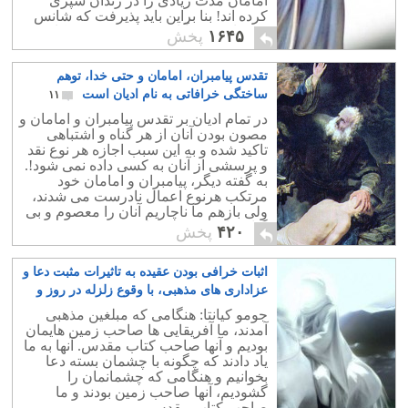
امامان مدت زیادی را در زندان سپری
کرده اند! بنا براین باید پذیرفت که شانس
بچه دار شدن آنان در حد نود درصد کاهش
۱۶۴۵
پخش
می یافته است!
تقدس پیامبران، امامان و حتی خدا، توهم
ساختگی خرافاتی به نام ادیان است
۱۱
در تمام ادیان بر تقدس پیامبران و امامان و
مصون بودن آنان از هر گناه و اشتباهی
تاکید شده و به این سبب اجازه هر نوع نقد
و پرسشی از آنان به کسی داده نمی شود!.
به گفته دیگر، پیامبران و امامان خود
مرتکب هرنوع اعمال نادرست می شدند،
ولی بازهم ما ناچاریم آنان را معصوم و بی
گناه بدانیم و دم بر نیاوریم..
۴۲۰
پخش
اثبات خرافی بودن عقیده به تاثیرات مثبت دعا و
عزاداری های مذهبی، با وقوع زلزله در روز و
شب قدر
۱۰
جومو کیانتا: هنگامی که مبلغین مذهبی
آمدند، ما آفریقایی ها صاحب زمین هایمان
بودیم و آنها صاحب کتاب مقدس. آنها به ما
یاد دادند که چگونه با چشمان بسته دعا
بخوانیم و هنگامی که چشمانمان را
گشودیم، آنها صاحب زمین بودند و ما
صاحب کتاب مقدس.