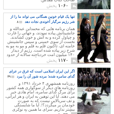
۱۰۶۰
پخش
تنها یک قیام خونین همگانی می تواند ما را از
شر رژیم مرگبار آخوندی نجات دهد
۸
همان برنامه هایی که محمدابن عبدالله و
جانشینانش پیاده نمودند، و جهانی را غارت
و چپاول کرده و به آتش و خون کشاندند.
نخست از سوی خمینی و سپس جانشینش
خامنه ای، تاکنون قلم به قلم و مو به مو به
شرح زیر پیاده شده است. رژیم از دیدار
۱۴۰ ميليون امت خردباخته سالانه از حدود
هشت هزار بقعه كشور گزارش می دهد.
۱۱۷۰
پخش
اگر این ایران اسلامی است که غرق در عزای
گدای سامره شده؛ مرده شور آن را ببرد
۴۹
روزنامه همشهری ۴ خرداد ۱۳۹۱ و
روزنامه های دیگر از سوگواری همه کشور
برای مرگ گدای سامره، امام هادی خبر
می دهند. آیا این توهین به ایران و هر ایرانی،
و تف سربالایی نیست که به صورت
خودمان بر میگردد؟!. آیا ما شایستگی
بیشتر نداریم. سزای ما همین به نوکری
درآمدن، و زیر دست وپای یک گله آخوند له