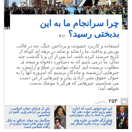
چرا سرانجام ما به این
بدبختی رسید؟
۵
استفاده و کاربرد خشونت و پرداختن جنگ، چه در قالب
یورش و پدافند، ما را شاید و شاید در برهه ای کوتاه از
تاریخ خرسند کرده باشد، اما پس از آن و با گذشت چند
سال، ما درمی یابیم که به دستاورد دلخواه و نتیجه ی
مطلوب نرسیده ایم. اینکه، بتوانیم در صلح و آرامش، به
چیزهایی ارزشمند و ماندگار برسیم که امروزه آنها را به
عنوان حقوق بشر، آزادی بیان و چیزهایی از این دست
می شناسیم. چیزهایی که هرگز با موشک بدست
نخواهد آمد!
۲۵۳
پخش
این خودخواهی است که اجازه
یکی از مَزایایِ حجابِ اسلامی:
دهیم رژیم ادامه حیات دهد، اما
سکسِ بی دَردسَرِ وَزیر عُلوم دَر
حاضر به اتحاد با دیگر دموکراسی
آسانسور!
خواهان نباشیم!
فیلم آرگو علاوه بر جایزه های
سنگسار نود جوان عراقی به دلیل
گوناگون، برنده جایزه اسکار شد
مُدل موی شان نمونه دیگری از
رأفت اسلامی است