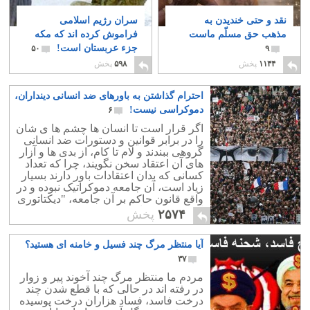
نقد و حتی خندیدن به
سران رژیم اسلامی
مذهب حق مسلّم ماست
فراموش کرده اند که مکه
جزء عربستان است!
۵۰
۹
۱۱۴۴
پخش
۵۹۸
پخش
احترام گذاشتن به باورهای ضد انسانی دینداران،
دموکراسی نیست!
۶
اگر قرار است تا انسان ها چشم ها ی شان
را در برابر قوانین و دستورات ضد انسانی
گروهی ببندند و لام تا کام، از بدی ها و آزار
های آن اعتقاد سخن نگویند، چرا که تعداد
کسانی که بدان اعتقادات باور دارند بسیار
زیاد است، آن جامعه دموکراتیک نبوده و در
واقع قانون حاکم بر آن جامعه، "دیکتاتوری
اکثریت" می باشد
۲۵۷۴
پخش
آیا منتظر مرگ چند فسیل و خامنه ای هستید؟
۳۷
مردم ما منتظر مرگ چند آخوند پیر و زوار
در رفته اند در حالی که با قطع شدن چند
درخت فاسد، فساد هزاران درخت پوسیده