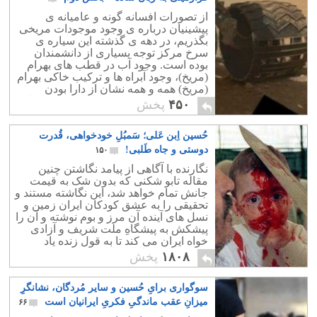
از تصورات افسانه گونه و عامیانه ی
پیشینیان درباره ی وجود موجودات مریخی
بگذریم، در دهه ی گذشته این سیاره ی
سرخ مرکز توجه بسیاری از دانشمندان
بوده است. وجود آب در قطب های بهرام
(مریخ)، وجود آبراه ها و ترکیب خاکی بهرام
(مریخ) همه و همه نشان از دارا بودن
شرایط حیات در دوره ی از عمر این سیاره
۴۵۰
پخش
را دارد.
حُسین اِبن عَلی؛ سَمبُلِ خودخواهی، قُدرت
دوستی و جاه طَلبی!
۱۵۰
نگارنده با آگاهی از پیامد نگاشتن چنین
مقاله تابو شکنی که بدون شک به قیمت
جانش تمام خواهد شد، این نگاشته مستند و
تحقیقی را به عشق کودکان ایران زمین و
نسل های آینده آن مرز و بوم نوشته و آن را
پیشکش به پیشگاهِ ملت شریف و آزادی
خواه ایران می کند تا به قول زنده یاد
کسروی: "بخوانند و داوَری کنند..."
۱۸۰۸
پخش
سوگواری برایِ حُسین و سایر مُردگان، نشانگرِ
میزانِ عقب ماندگیِ فکریِ ایرانیان است
۶۶