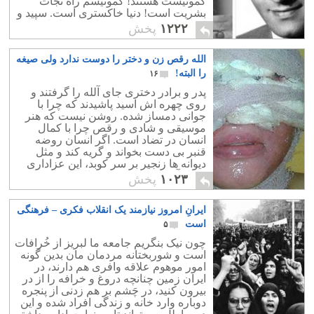
کمونیست هستند! کمونیسم راه نجات
بشریت است! دنیا خاکستری است. سپید و
سیاه با هم! کسی چون نلسون ماندلا هم
۱۲۲۲
پخش
خوبیهایی داشت و هم اشتباهاتی.این طبیعی
است. هر زمامدار و اصولا هر انسانی
الله رقص زن و دختر را دوست ندارد ولی صیغه
خاکستری است. امروز در زهر عقرب هم
دوای بیماریها و سرطان یافت شده است!
را البته!
۱۶
شکی نیست که می توان درهر انسانی
پدر و برادر دختری جای آلله را گرفتند و
خوبیهایی و بدیهایی جست. حال ما نباید زود
روی چهره اش اسید پاشیدند که چرا با
قضاوت کنیم و او را "بهترین" و یا "بد ترین"
جوانی دمساز شده. روشن نیست که هنر
بدانیم. دنیا خاکستری است. نه گرگ بد
موسیقی و شادی و رقص چرا با کمال
است و نه میش خوب! این ماییم که
انسان در تضاد است. اگر انسان روضه
"قرارداد" می کنیم کدام خوب و کدام بد
قنبر بی دست بخواند و گریه کند و مثل
است.
دیوانه ها زنجیر بر سر کوبد، این عزاداری
کمال آور است؟! یعنی کمال از نظر تشیع
۱۰۲۳
پخش
سادیسم است.
ایرانِ امروز نیازمند یک انقلاب فکری – فرهنگی
است
۵
چون نیک بنگریم جامعه ما لبریز از خُرافات
است و شوربختانه مردمان مان بدین گونه
امور موهوم علاقه وافری هم دارند، در
ایران زمین چنانچه دروغ و خرافه را از در
بیرون کنید، در چَشم بر هم زدنی از پنجره
دوباره وارد خانه و زندگی افراد شده و این