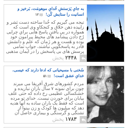
به جایِ پَرَستشِ خُدایِ موهومَت، بَرخیز و
انسانیت را ستایش کُن!
۱۲
تیجه می گیریم که خُدا ساخته دست بَشر و
زاییده ذهن خلاق و کنجکاوِ وی است که
همواره در پیِ یافتنِ پاسخ هایی برایِ چرایی
رُخ دادن پیشامد های محیط پیرامون خود
بوده و هَست و هر زَمان که علم و دانشش
قادر به پاسخگویی نباشند، جوابِ تمامی
پرسش های بی پاسخش را در ایمان مذهبی
اش به خدایی موهوم می یابد.
۲۴۴۸
پخش
سُخنی با مسیحیانی که ادعا دارند که عیسی،
خدایِ عشق است!
۵۱
مردم کشورهای شرق آفریقا می میرند
چون برای نمونه ٧ سال باران نباریده و
خشکسالی عظیمی رخ داده که حتی علف
بیابان برای خوردن نیست. خدای تو مرده
است که فقط یک باران ساده به آنها هدیه
دهد که میلیون ها کودک و زن بینوا از
تشنگی و گرسنگی و بیماری حاصل آن
نمیرند؟
۱۷۸۳
پخش