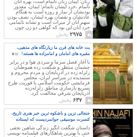
زنان: ايمان زنان ناتمام است، بهره آنان
ناتمام ،خرد ايشان ناتمام؛ ايمان، معذور
بودنشان از نماز و روزه است به هنگام
عادتشان و نقصان بهره ايشان، نصف بودن
سهم آنان از ميراث است و نشانه ناتمامى
خرد آنان اين بود كه گواهى دو زن چون
گواهى يك مرد به حساب رود.
۲۹۷۵
پخش
بت خانه های قرن ما زیارتگاه های مذهبی،
مقبره های امامان و امامزاده ها هستند!
۵
با آغاز فصل سرما و سردی هوا و در برابر
چشمان منتظر و شگفت زده هموطنان
زلزله زده در آذربایجان و مردم محروم و
ستمدیده در سراسر ایران، مجلس
فرمایشی حکومت اسلامی با فوريت طرح
تسريع بازسازي مناطق زلزله‌زده
آذربايجان شرقي مخالفت کرد.
۶۳۷
پخش
جنجالی ترین و باشکوه ترین خبر هنری تاریخ،
کنسرت موسیقی جوانمردیست که ایستاده
مردن را برگزید!
۱۲
داستان شگفت انگیز زندگی شاهین نجفی
حتی با بهترین شاهکارهای فیلمنامه نویسی