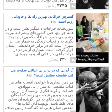
دورِ باطل می تواند تا بی نهایت ادامه داشته
باشد
۳۲۴۵
پخش
گسترش خرافات، بهترین راه بقا و جاودانی
رژیم است
۱
شوربختانه خرافات دامنگیر بشر است و در
همه جوامع، حتی کشورهای پیشرفته نیز به
چشم می خورد. خرافات که بی تردید پوچ
نگری به واقعیات زندگی به شمار می آید،
سپری است که در برابر خرداندیشی انسان
قرار گرفته است. بسیاری از مردم در
هراجتماعی خرافاتی اند و به چیزهای
موهوم و حتی مسخره نیز اعتقاد دارند،
۲۳۰
پخش
آیا خُدایی که در برابر بی عدالتی سکوت می
کند، شایسته ستایش است؟
۶
هر ذهن بیداری با خواندن افسانه های هر
کناب مقدسی به میزانِ بی سوادی،
حماقت و کوته فکری نویسندگان آن پی
می برد و بدین نتیجه می رسد که امکان
ندارد خدایی دانایِ به کل، گوینده آن سخن
های غلط باشد؛ نویسندگان کتاب های
مقدس همان هایی اَند که گفتند زمین صاف
است و از مارهایِ سخنگو، سخن به میان