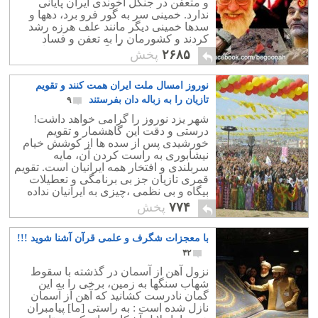
و متعفن در جنگل آخوندی ایران پایانی
ندارد. خمینی سر به گور فرو برد، دهها و
سدها خمینی دیگر مانند علف هرزه رشد
کردند و کشورمان را به تعفن و فساد
کشاندند. ما به یک دگرگونی فکری نیاز
۲۶۸۵
پخش
داریم
نوروز امسال ملت ایران همت کنند و تقویم
تازیان را به زباله دان بفرستند
۹
شهر یزد نوروز را گرامی خواهد داشت!
درستی و دقت این گاهشمار و تقویم
خورشیدی پس از سده ها از کوشش خیام
نیشابوری به راست کردن آن، مایه
سربلندی و افتخار همه ایرانیان است. تقویم
قمری تازیان جز بی برنامگی و تعطیلات
بیگاه و بی نظمی ،چیزی به ایرانیان نداده
است.
۷۷۴
پخش
با معجزات شگرف و علمی قرآن آشنا شوید !!!
۴۲
نزول آهن از آسمان در گذشته با سقوط
شهاب سنگها به زمین، برخی را به این
گمان نادرست کشانید که آهن از آسمان
نازل شده است : به راستى [ما] پيامبران