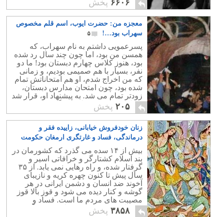
۶۶۰۶
پخش
آوردند!
معجزه من: حضرت ایوب، اسم قلم مخصوص
سهراب بود…!
۵
پسرعمویی داشتم به نام سهراب، که
همسن من بود، اما چون چند سال رد شده
بود، هنوز کلاس چهارم دبستان بود! ما دو
نفر، بسیار با هم صمیمی بودیم، و زمانی
که من اخراج شدم، او هم امتحاناتش تمام
شده بود، چون امتحان مدارس دبستان،
زودتر تمام می شد. به پیشنهاد او، قرار شد
که از مدیر مدرسه انتقام بگیریم!
۲۰۵
پخش
زنان خودفروش خیابانی، زاییده فقر و
درماندگی، فساد و غارتگری ارمغان حکومت
اسلامی
۲
بیش از ۱۴ سده می گذرد که کشورمان در
بند اسلام کشتارگر و خرافاتی اسیر و
گرفتار شده، و راه رهایی نمی یابد. از ۳۵
سال پیش تا کنون چهره کریه و نازیبای
آخوند ضد انسان و دشمن ایرانی در هر
گوشه و کنار دیده می شود و قوز بالا قوز
مصیبت های مردم ما است. فساد و
فحشاء، دزدی، رشوه خواری در هرگوشه
۳۸۵۸
پخش
بیداد می کند.