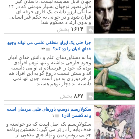
جهان قابل مقایسه نیست، داستان غیر
قابل تصور نوجوان بسیار مومنی که در ۱۴
سالگی آرزو داشت یک قاری حرفه ای
قرآن شود و در جوانی به حکم غیر انسانی
و بدوی ارتداد محکوم شد!
۱۶۱۴
پخش
چرا حتی یک ایرادِ منطقی علمی می تواند وجودِ
خدایِ ادیان را رَد کند؟
۲۲
بنا به دستاوردهای علم و دانش خدای ادیان
وجود خارجی نداشته و تنها توهم افرادی
بوده که خود را فرستاده ی او می دانسته
اند و بستن نسبت دروغ گو به این افراد هم
از خردورزی به دور است. چون آنها نمی
دانسته اند دچار توهم هستند.
۸۶۷
پخش
سکولاریسم دوستِ باورهای قلبی مردمان است
و نه دُشمن آنان!
۱
سکولاریسم یک اصل است که دو خواسته و
هدف پایه را در بَر می گیرد؛ نخستین برنامه
جدایی روشنِ دین و نهاد هایِ مذهبی از