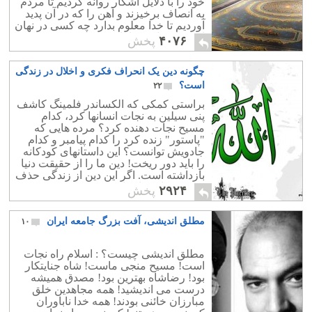
خود را با دلايل آشكار روانه كرديم تا مردم
به انصاف برخيزند و آهن را كه در آن پديد
آورديم تا خدا معلوم بدارد چه كسى در نهان
او و پيامبرانش را يارى مى‏كند
۴۰۷۶
پخش
چگونه دین یک انحراف فکری و اخلال در زندگی
است؟
۲۲
براستی کمکی که الکساندر فلمینگ کاشف
پنی سیلین به نجات انسانها کرد، کدام
مسیح نجات دهنده کرد؟ مرده هایی که
"پاستور" زنده کرد را کدام پیامبر و کدام
جادویش توانست؟ این داستانهای کودکانه
را باید دور ریخت! دین ما را از حقیقت دنیا
بازداشته است. اگر این دین از زندگی حذف
شود و بجایش انسانیت و همزیستی بر
۲۹۲۴
پخش
اساس احترام به بشر و حقوق او جانشین
دین شود، دنیا یک قدم بزرگ برداشته است.
مطلق اندیشی، آفت بزرگ جامعه ایران
۱۰
مطلق اندیشی چیست؟ : اسلام راه نجات
است! مسیح منجی ماست! شاه جنایتکار
بود! رضاشاه بهترین بود! مصدق همیشه
درست می اندیشید! همه مجاهدین خلق
مبارزان خائنی بودند! همه خدا ناباوران