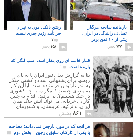
بازمانده سانحه مرگبار
رفتن بانکی مون به تهران
تصادف رانندگی در ایران،
جز تأیید رژیم چیزی نیست
یکی از ۱۰ ذهن برتر
۷
آمریکاست!
۱
۷۴۷
پخش
۱۵۸
پخش
قمار خامنه ای روی بشار اسد، اسب لنگی که
بازنده است
۱
بنا به گزارش دیلی نیوز‪‬ ایران پا به پای
روسها برای پشتیبانی اسد دو کشتی جنگی
به بندر تارتوس فرستاده است. آیا این کار
به معنای چیست؟. مگر ما به چه کشوری
در جنگ هستیم؟. بی تردید، اقدام به چنین
کار بی خردانه، می تواند آتش جنگ میان
ایران، و ترکیه، عربستان، و کشورهای
کناره خلیج پارس را شعله ور سازد‪.‬
۸۶۱
پخش
هر آنچه که در مورد پارچین نمی دانید؛ مصاحبه
با یکی از کارکنان سابق پارچین – بخش دوم