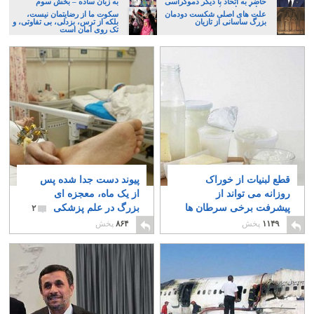
حاضر به اتحاد با دیگر دموکراسی
به زبان ساده – بخش سوم
خواهان نباشیم!
علت های اصلی شکست دودمان
سکوت ما از رضایتمان نیست،
بزرگ ساسانی از تازیان
بلکه از ترس، بزدلی، بی تفاوتی، و
تک روی امان است
قطع لبنیات از خوراک
پیوند دست جدا شده پس
روزانه می تواند از
از یک ماه، معجزه ای
پیشرفت برخی سرطان ها
بزرگ در علم پزشکی
۲
به ویژه سرطان سینه
۱۱۴۹
پخش
۸۶۴
پخش
جلوگیری کند
۳