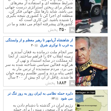
شرایط منطقه ای و استفاده از مغزهای
متفکر برای ریختن استراتژی درست جهانی
می باشد. شاید بارها مَثَل جهانی فکر کن،
منطقه ای اجرا کن تا کشوری نتیجه بگیری
را شنیده باشید. این کاری است که
کشورهای پیشرفته انجام می دهند و ما در
تاریخ معاصر ایران از آن بی بهره بوده ایم.
۳۵۰
پخش
از شاهنشاه آریامهر تا رهبر معظم و از وابستگی
به غرب تا نوکری شرق
۳۰
سر انجام ملت درمانده به فغان آمدند و
زمینه انقلاب ۵۷ را فراهم ساختند. از آنجا
که مملکت در سایه استبداد و تهی از
هرگونه فعالین سیاسی شناخته شده به سر
می برد، مردم ستمدیده از ترس مار به
افعی پناه بردند و اسیر طلسم روضه خوان
ها شدند. غافل از آن که بیش از ۴۰۰ سال
است که آخوند پرچم انگلیس را با خود دارد.
۱۸۸۴
پخش
دایره حمله نظامی به ایران روز به روز تنگ تر
می شود
۲۳
رژیم ایران در گذشته با دشنام دادن به
صدام و آل سعود، زمینه را برای حمله