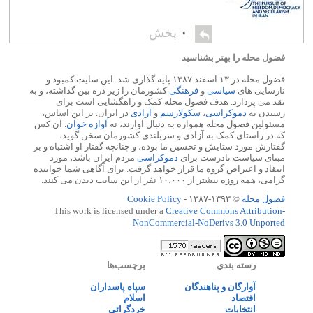
۰
پخش
فضول محله را بهتر بشناسید
فضول محله در ۱۳ اسفند ۱۳۸۷ پایه گذاری شد. این سایت کمبود و
نارسایی های
سیاسی
و
فرهنگی
کشورمان را زیر ذره بین گذاشته، و به
نقد می پردازد. هدف فضول محله کمک و راهگشایی است برای
رسیدن به
دموکراسی
،
سکولارسم
و
آزادی
در ایران. بر این اساس،
مسئولین فضول محله همواره به دنبال آوازند، نه
آوازه خوان
. آن کس
که در راستای کمک به آزادی و سربلندی کشورمان سخن گوید،
گفتارش مورد ستایش و تحسین ما بوده، و چنانچه گفتار او اشتباه و بر
مبنای سیاست نادرست برای
دموکراسی
مردم ایران باشد، مورد
انتقاد و اعتراض گروه ما قرار خواهد گرفت. برای آگاهی شما خواننده
گرامی، همه روزه بیشتر از ۱۰،۰۰۰ نفر از این سایت دیدن می کنند.
فضول محله
© ۱۳۹۳-۱۳۸۷ -
Cookie Policy
This work is licensed under a
Creative Commons Attribution-
NonCommercial-NoDerivs 3.0 Unported
رسته بندي
برچسب‌ها
آوارگان و پناهندگان
سپاه پاسداران
اقتصاد
اسلام
انتخابات
خردگرائی