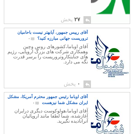
۲۷
پخش
آقای رییس جمهور، آیابهتر نیست باحامیان
تروریست جهانی مبارزه کنید؟
۰
آقای اوباما،کشورهای روس وچین
وهمکاری شرکت های بزرگ اروپایی، رژیم
های جنایتکاروتروریست را برسر قدرت
نگه می دارد.
۰
پخش
آقای اوباما رئیس جمهور محترم آمریکا، مشکل
ایران مشکل شما نیزهست
۰
آقای اوباما،هولوکوست دیگری درایران
آغازشده، شما لطفا مانند اروپائیان
آنرانادیده نگیرید.