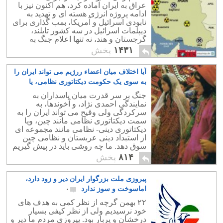
عراق به ایران آماده کرد، هم اکنون نیز با
ادامه پروژه انرژی هسته ای و تهدید به
نابودی اسرائیل و آمریکا، بمب گذاری برای
دیپلمات اسرائیل در سه کشور تایلند،
گرجستان و هند، نه تنها اعلام جنگ به
اسرائیل، بلکه به همه جهانیان است.
۱۴۳۱
پخش
آیا اختلاف میان اعضاء ررژیم می تواند ایران را
به سوی یک حکومت دیکتاتوری نظامی، یا
نظامی – مذهبی سوق دهد؟
۲۶
جنگ بر سر قدرت میان پاسداران به
نمایندگی احمدی نژاد، و آخوندها، به
سرکردگی ولی وقیح می تواند ایران را به
سمت دیکتاتوری نظامی مانند چین، ویا
دیکتاتوری دینی- نظامی مانند مجموعه ای
از استبداد دینی عربستان و نظامی چین
سوق دهد. ما چه روشی باید در پیش گیریم
تا از این دسیسه و طلسم پیش روی رهایی
۸۱۴
پخش
یابیم؟.
پیروزی ملت بزرگوار ایران دیر و زود دارد،
اماسوخت و سوز ندارد
۰
۲۲ بهمن گرچه از نظر کمی به هدف های
خود نرسیدیم ولی از نظر کیفی بسیار
درخشان و پربار بود. پیروزی مردم ما دیر و