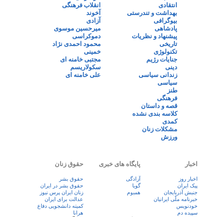
انتقادی
انقلاب فرهنگی
بهداشت و تندرستی
آخوند
بیوگرافی
آزادی
پادشاهی
میرحسین موسوی
پیشنهاد و نظریات
دموکراسی
تاریخی
محمود احمدی نژاد
تکنولوژی
خمینی
جنایات رژیم
مجتبی خامنه ای
دینی
سکولاریسم
زندانی سیاسی
علی خامنه ای
سیاسی
طنز
فرهنگی
قصه و داستان
کلاسه بندی نشده
کمدی
مشکلات زنان
ورزش
اخبار
پایگاه های خبری
حقوق زنان
اخبار روز
آزادگی
حقوق بشر
پيک ايران
گویا
حقوق بشر در ایران
جنبش آذربایجان
همبوم
زنان ايران پرس نيوز
خبرنامه ملّی ایرانیان
عدالت برای ایران
خودنویس
کمیته دانشجویی دفاع
سپیده دم
هرانا