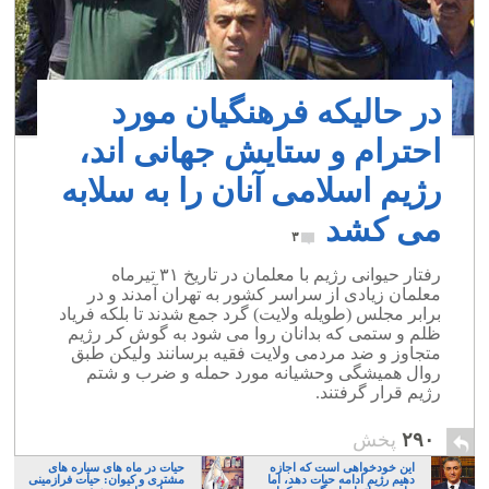
در حالیکه فرهنگیان مورد
احترام و ستایش جهانی اند،
رژیم اسلامی آنان را به سلابه
می کشد
۳
رفتار حیوانی رژیم با معلمان در تاریخ ۳۱ تیرماه
معلمان زیادی از سراسر کشور به تهران آمدند و در
برابر مجلس (طویله ولایت) گرد جمع شدند تا بلکه فریاد
ظلم و ستمی که بدانان روا می شود به گوش کر رژیم
متجاوز و ضد مردمی ولایت فقیه برسانند ولیکن طبق
روال همیشگی وحشیانه مورد حمله و ضرب و شتم
رژیم قرار گرفتند.
۲۹۰
پخش
این خودخواهی است که اجازه
حیات در ماه های سیاره های
دهیم رژیم ادامه حیات دهد، اما
مشتری و کیوان: حیات فرازمینی