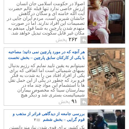
۳
اصولا در حکومت اسلامی جان انسان
ارزش خاصی ندارد تنها قبله عالم حضرت
آیت الله خامنه ای و سگان درگاهش
جانشان شیرین است، مردم ایران جایی در
تصمیمات این افراد ندارند. اما در صورت
منهدم شدن پارچین به شما قول میدهم به
مکان غیر قابل سکونت تبدیل خواهد شد.
۲۶۲
پخش
هر آنچه که در مورد پارچین نمی دانید؛ مصاحبه
با یکی از کارکنان سابق پارچین – بخش نخست
۱
نمیتوانم به یقین تایید نمایم که رژیم بدنبال
بمبهای شیمیائی است اما اتفاقی که برای
یکی از افراد افتاد من را به شدت به فکر
فرو برد که چطور در یکی از این حمل نقل
ها با استشمام این مواد چند ماه در
بیمارستان سینا که مخصوص بیماران
شیمیائیست بستری شد و دیگر هیچ
نفهمیدیم چه اتفاقی برایش افتاد!.
۹۱
پخش
بررسی جامعه از دیدگاهی فراتر از مذهب و
قوم گرایی – بخش ششم
۲
یک کشور برای قوی شدن نیازمند دانستن