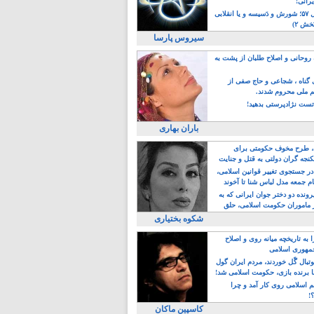
یرانی!
رویداد سال ۵۷؛ شورش و دَسیسه و یا انقلابی
خش ۲)
سیروس پارسا
روحانی و اصلاح طلبان از پشت به
ی گناه ، شجاعی و حاج صفی از
یم ملی محروم شدند.
ست نژادپرستی بدهید!
باران بهاری
طرح مخوف حکومتی برای
جه گران دولتی به قتل و جنایت
در جستجوی تغییر قوانین اسلامی،
ام جمعه مدل لباس شنا تا آخوند
مجنسگرا!
رونده دو دختر جوان ایرانی که به
 ماموران حکومت اسلامی، حلق
شکوه بختیاری
 به تاریخچه میانه روی و اصلاح
مهوری اسلامی
وتبال گًل خوردند، مردم ایران گول
ا برنده بازی، حکومت اسلامی شد!
م اسلامی روی کار آمد و چرا
؟!
کاسپین ماکان