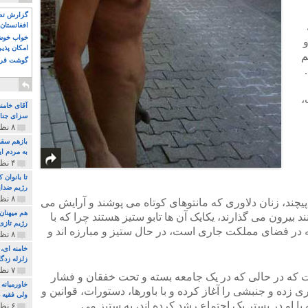
گزارش تصو
افغانستان 
خواب خوش و
و
امکان پذی
م
گوشت قرم
،
آقای خامن
سزای جنای
۸ نظر و ۱۸۰ پخش
بازهم سقو
به مردم ای
۴ نظر و ۹۷ پخش
تا بانوان
رژیم ضدای
۸ نظر و ۸۹ پخش
پیچند، زنان دلاوری که مانتوهای کوتاه می پوشند و آرایش می
هم میهنان
د بیرون می گذارند، یکایک آن ها تابو ستیز هستند چرا که با
رژیم تازی 
ر فضای مملکت جاری است، در حال ستیز و مبارزه اند و
۸ نظر و ۲۱۹ پخش
زلزله زدگا
۷ نظر و ۲۱۰ پخش
ت که در حالی که در یک جامعه بسته و تحت خفقان و فشار
خاورمیانه
زده و جنبشی را آغاز کرده و با باورها، دستورات، قوانین و
ولی فقیه د
با او در بستر یک اجتماع رشد کرده اند، به ستیز می
۶ نظر و ۱۵۷ پخش