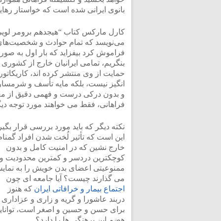
بانوی ایرانی شده است که خواستار رهای
کارل مارکس کتاب “هیجدهم برومر لویی بن
می‌نویسد که تمام حوادث و شخصیت‌های ب
فراموش کرد بیفزاید که بار اول به صو
بنگریم، تمامی ایرانیان خارج از کشوری 
حمایت از وی منتشر کرده اند، کاریکاتور
انگیز نیست، بلکه مایه تأسف و شرمسار
و بدون درکی درست و فهمی دقیق از معنا
فراهانی، فقط می خواهند مورد توجه دیگرا
نکته دیگر که باید مورد بررسی قرار بگیر
این است که تأثیر لُخت شدن افراد گمنام
خارج نشین که در امنیت کامل و بدون
کوچکترین دردسر و کمترین محدودیت و
ممنوعیتی اعضای بدن خویش را به نمای
می گذارند چیست؟ آیا جامعه ای چون
اجتماع بیمار و خرافاتی ایران
که هنوز
دربند عاشورا و گریه و زاری و عزاداری
برای حسن و حسین و اصغر است، توانای
هضم این برهنگی ها را دارد؟.