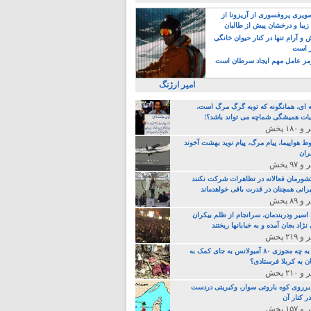
یری پروفسوری از آریزونا از
زیبا و درخشان پیش از طالبان
 آرام تنها در کنار حیوان خانگی
ر است
ز عامل مهم ایجاد سرطان است
امیر ارژنگ
ه ای، همانگونه که توبه گرگ مرگ است،
ات همیشگی شماچه می تواند باشد؟!
ط هواپیما، پیام مرگ، پیام نوید بهشت آخوند
ران
 کشورمان فعالانه در تظاهرات شرکت نکنند
رانی همچنان در قدرت باقی خواهدماند
 اسیر ودربندمان، سرانجام از ظلم بیکران
نژاد بجان آمده و به خبابانها ریختند
خامنه ای، به چه مجوزی ۸۰ آمبولانس به جای کمک به
ن به کربلا فرستادی؟
 برروی کوه باروتی سوار، وکبریتی دردست
ر کنار آن