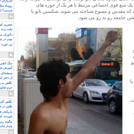
سربازانِ ا
ابو یک منع قوی اجتماعی مرتبط با هر یک از حوزه های
 که مقدس و ممنوع شناخته می شوند. شکستن تابو با
مَردمی؟ (بَ
خشن جامعه رو به رو می شود.
خنجری که 
ملت زدند
دلاوران ب
بودن در ت
ژن خوب! ت
و
سگ کشی، 
آموزش شکن
بیشتر
مسلمانان 
از دختر ام
یا
مسلمان ه
نگاهی به پ
جرم تجاوز
آویز شدند!
ت.
نگاهی گذرا
طلبی در ج
بازیکنان ف
خوردند، ام
چگونه رژی
پایدار ماند