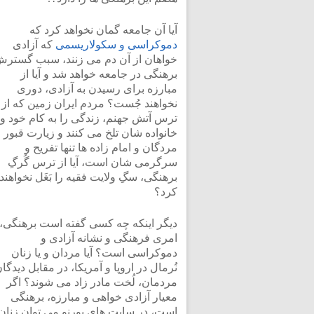
آیا آن جامعه گمان نخواهد کرد که
دموکراسی و سکولاریسمی
که آزادی
خواهان از آن دم می زنند، سبب گستر
برهنگی در جامعه خواهد شد و آیا از
مبارزه برای رسیدن به آزادی، دوری
نخواهند جُست؟ مردم ایران زمین که از
ترس آتش جهنم، زندگی را به کام خود و
خانواده شان تلخ می کنند و زیارت قبور
مردگان و امام زاده ها تنها تفریح و
سرگرمی شان است، آیا از ترس گُرگِ
برهنگی، سگِ ولایت فقیه را بَغَل نخواهند
کرد؟
دیگر اینکه چه کسی گفته است برهنگی،
امری فرهنگی و نشانه آزادی و
دموکراسی است؟ آیا مردان و یا زنان
نُرمال در اروپا و آمریکا، در مقابل دیدگا
مردمان، لُخت مادر زاد می شوند؟ اگر
معیار آزادی خواهی و مبارزه، برهنگی
است، در سایت های پورنو می توان زنان و