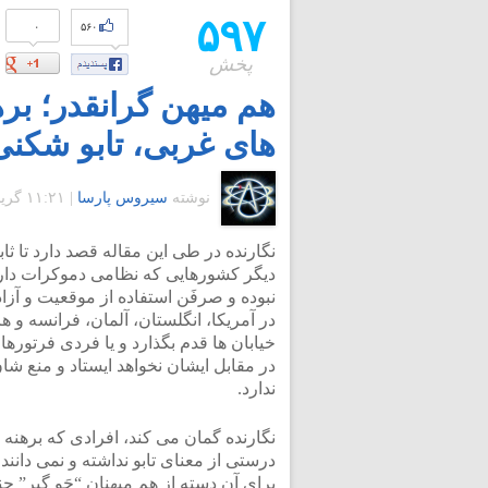
۵۹۷
۰
۵۶۰
پخش
هم میهن گرانقدر؛ بر
های غربی، تابو شکن
نوشته
سیروس پارسا
|
۱۱:۲۱ گرينويچ - پنجشنبه ۲۰ بهمن ۱۳۹۰
نگارنده در طی این مقاله قصد دارد تا ثاب
دیگر کشورهایی که نظامی دموکرات دارن
نبوده و صرفَن استفاده از موقعیت و آزا
در آمریکا، انگلستان، آلمان، فرانسه و
خیابان ها قدم بگذارد و یا فردی فرتور
در مقابل ایشان نخواهد ایستاد و منع شا
ندارد.
نگارنده گمان می کند، افرادی که برهنه ش
درستی از معنای تابو نداشته و نمی دانن
برای آن دسته از هم میهنان “جَو گیر” چن