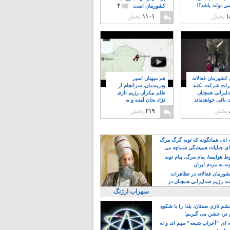
۴
ی تواند باشد؟!
کشورمان است
۱
پخش
۱۱۰۱
پخش
ن کشورمان فعالانه
هم میهنان اسیر
رات شرکت نکنند
ودربندمان، سرانجام از
ایرانی همچنان
ظلم بیکران رژیم تازی
 باقی خواهدماند
نژاد بجان آمده و به
۸
خبابانها ریختند
پخش
۲۱۹
پخش
ه ای، همانگونه که توبه گرگ مرگ
ی جنایات همیشگی شماچه می
!
 هواپیما، پیام مرگ، پیام نوید
د به مردم ایران
کشورمان فعالانه در تظاهرات
د رژیم ضدایرانی همچنان در
 خواهدماند
سهراب ارژنگ
م تازی صفتان، یلدا را با شکوهِ
 تر، جشن می گیریم!
 ای "اَعراب شیعه" مهم اند و نَه