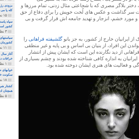
، دختر بلاگر مصری که با شجاعتی مثال زدنی، تمام مرزها و
بزودی رژی
کله پا می
 سر گذاشت و عکس های لُخت خویش را برای دفاع از حق
۱۵ نظر و ۳۲۷ پخش
و مورد خشم، انزجار و تهدید جامعه اش قرار گرفت و بی
سپاه پاسد
کشور اس
۳ نظر و ۱۶۲ پخش
سیاستهای 
ک از ایرانیان خارج از کشور، به جز بانو
گلشیفته فراهانی
را
کشورمان 
واندن این افراد، از بنیان بی اساس و بی پایه و غیر منطقی
۱۱ نظر و ۳۱۵ پخش
راهانی از دید نگارنده این است که ایشان پیش از انتشار
آغاز سال 
ایرانیان به اندازه کافی شناخته شده بودند و چشم بسیاری از
خرافات دی
۱ نظر و ۷۴ پخش
دگی و فعالیت های هنری ایشان دوخته شده بود.
خوابهای ط
سکونت خو
۱۸ نظر و ۸۹۷ پخش
کشتار هم م
همچنان ادا
۵ نظر و ۲۵۹ پخش