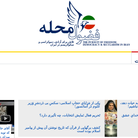
تلاش برای آزادی، دموکراسی و
THE PURSUIT OF FREEDOM,
سکولاریسم در ایران
DEMOCRACY & SECULARISM IN IRAN
ت
ه حیات دهد،
یکی از مَزایایِ حجابِ اسلامی: سکسِ بی دَردسَرِ وَزیر
نباشیم!
عُلوم دَر آسانسور!
 خدایِ عشق
تَحریم فعال نَمایش انتخابات، چه تأثیری دارد؟
کشف برگهایی از قرآن که تاریخ نوشتن آن پیش از پیامبر
آقای خام
اسلام بوده است
که توبه
سزای ج