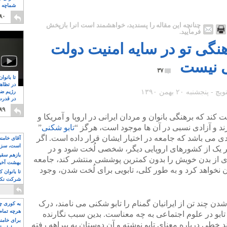
شماچه م
۸
۸۰
چنانچه این مقاله را پسندید، خواهشمند است آنرا بازپخش
فرمایید.
هنگی تو در سایه امنیت دولت
ی نیست
۳۷
تا بانوا
در تظاه
رژیم ضد
در قدرت
۸
۸۹
ت کند که برهنگی بانوان و مردان ایرانی در اروپا و آمریکا و
د و آزادی نسبی در آن ها موجود است، هرگز “
تابو شکنی
”
دی می باشد که جامعه در اختیار ایشان قرار داده است. اگر
آقای خامن
است، سزا
 هر یک از کشورهای اروپایی دیگر، شخصی لُخت شود و در
تواند باشد؟
بازهم سقوط
های از بدن خویش را بدون کمترین پوششی منتشر کند، جامعه
بهشت آخون
ن نخواهد کرد و به طور کلی، تابویی برای لُخت شدن، وجود
تا بانوان 
شرکت نکنن
قدرت باقی
دن چند تن از ایرانیان گمنام را تابو شکنی می نامند، درک
به کوری چش
هرچه تمام
د تابو در علوم اجتماعی به چه معناست. بدین سبب نگارنده
برای خامنه
د خطی درباره معنای تابو نوشته و آن دوستان به بیراهه رفته