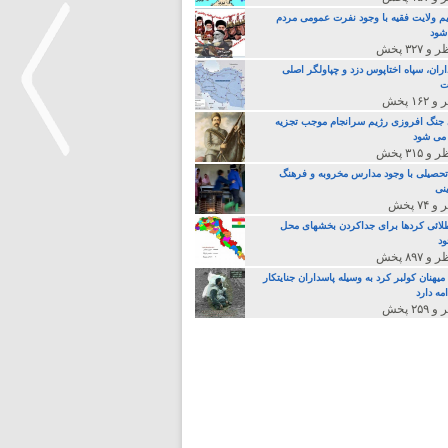
م ولایت فقیه با وجود نفرت عمومی مردم
 شود
اران، سپاه اختاپوس دزد و چپاولگر اصلی
ت
جنگ افروزی رژیم سرانجام موجب تجزیه
می شود
تحصیلی با وجود مدارس مخروبه و فرهنگ
نی
>
لائی کردها برای جداکردن بخشهای محل
د
یهنان کولبر کرد به وسیله پاسداران جنایتکار
مه دارد