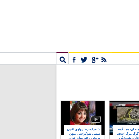
مشترک
جستجو
نه ای، همانگونه
شاهزاده رضا پهلوی اکنون
 گرگ مرگ است،
سمبل دموکراسی، میهن
نایات همیشگی
پرستی و تنها مبارز نجات