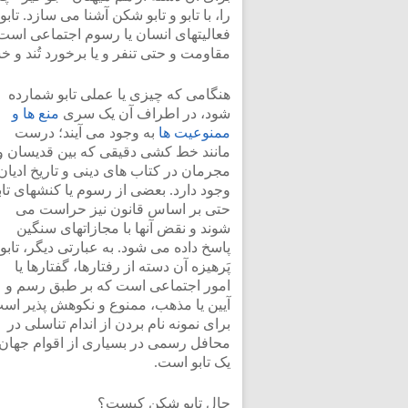
را، با تابو و تابو شکن آشنا می سازد. ت
فعالیتهای انسان یا رسوم اجتماعی است
مقاومت و حتی تنفر و یا برخورد تُند و 
هنگامی که چیزی یا عملی تابو شمارده
شود، در اطراف آن یک سری
منع ها و
ممنوعیت ها
به وجود می آیند؛ درست
مانند خط کشی دقیقی که بین قدیسان و
مجرمان در کتاب های دینی و تاریخ ادیان
وجود دارد. بعضی از رسوم یا کنشهای تاب
حتی بر اساس قانون نیز حراست می
شوند و نقض آنها با مجازاتهای سنگین
پاسخ داده می شود. به عبارتی دیگر، تابو 
پَرهیزه آن دسته از رفتارها، گفتارها یا
امور اجتماعی است که بر طبق رسم و
آیین یا مذهب، ممنوع و نکوهش‌ پذیر اس
برای نمونه نام بردن از اندام تناسلی در
محافل رسمی در بسیاری از اقوام جهان
یک تابو است.
حال تابو شکن کیست؟