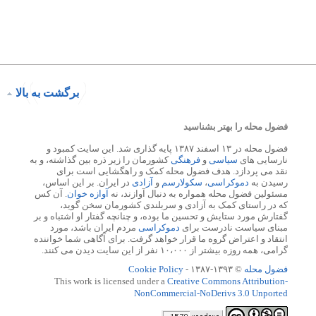
برگشت به بالا
فضول محله را بهتر بشناسید
فضول محله در ۱۳ اسفند ۱۳۸۷ پایه گذاری شد. این سایت کمبود و
نارسایی های
سیاسی
و
فرهنگی
کشورمان را زیر ذره بین گذاشته، و به
نقد می پردازد. هدف فضول محله کمک و راهگشایی است برای
رسیدن به
دموکراسی
،
سکولارسم
و
آزادی
در ایران. بر این اساس،
مسئولین فضول محله همواره به دنبال آوازند، نه
آوازه خوان
. آن کس
که در راستای کمک به آزادی و سربلندی کشورمان سخن گوید،
گفتارش مورد ستایش و تحسین ما بوده، و چنانچه گفتار او اشتباه و بر
مبنای سیاست نادرست برای
دموکراسی
مردم ایران باشد، مورد
انتقاد و اعتراض گروه ما قرار خواهد گرفت. برای آگاهی شما خواننده
گرامی، همه روزه بیشتر از ۱۰،۰۰۰ نفر از این سایت دیدن می کنند.
فضول محله
© ۱۳۹۳-۱۳۸۷ -
Cookie Policy
This work is licensed under a
Creative Commons Attribution-
NonCommercial-NoDerivs 3.0 Unported