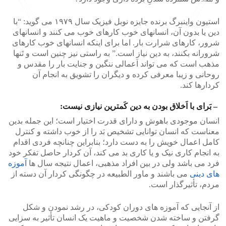
استیون واینبرگ برنده جایزه نوبل فیزیک سال ۱۹۷۹ می گوید: “با
دین یا بدون آن، انسانهای خوب کارهای خوب می کنند و انسانهای
شرور، کارهای شرارت بار. اما برای اینکه انسانهای خوب کارهای
>
<
شرورانه بکنند، به دین نیاز است.” به راستی نیز چنین است و تَنها
مذهب است که می تواند اَعمالی ننگین و جنایت بار را مقدس و
روحانی و زیبا معرفی کرده و دیگران را تشویق به انجام آن
کردارها کند.
– بَرای با اَخلاق بودن به دین کَمترین نیازی نیست:
انسان موجودی باهوش و دارای قدرت اختیار است؛ این جمله بدین
معناست که انسان توانایی تشخیص بَد را از خوب داشته و کنترل
کامل اعمال خویش را به دست دارد؛ بنابراین چنانچه فردی اقدام
به انجام کاری نیک و یا کاری بد می کند، آن کردار حاصل تفکر خود
فرد می باشد ولی در بین افراد مذهبی، اعمال نتیجه سال ها
آموزه
های دینی
می باشند و ماور الطبیعه در چگونگی کردار آن دسته از
مردم، تأثیرگذار است.
از آنجایی که آموزه های دوران کودکی، در رشد نمودن و شکل
گرفتن و ساخته شدن شخصیت و ماهیت یک انسان تأثیر به سزایی