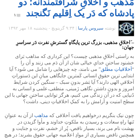
مَذهب و اَخلاقِ شرافتمندانه؛ دو
پادشاه که دَر یک اِقلیم نَگنجند
۱
نوشته
سیروس پارسا
|
۹:۳۴ گرينويچ - پنجشنبه ۱۸ مهر ۱۳۹۲
– َاخلاقِ مذهبی، بزرگ ترین پایگاهِ گسترشِ نفرت دَر سراسرِ
جهان:
به راستی اَخلاقِ مذهبی چیست؟ این کرداری که مذاهب بَرای
خشنود ساختنِ خدایِ خیالی شان از آن دَم می زنند و آن را
“
اَخلاقیاتِ مطلق
” می نامند، چه چیزهایی را شامل می شَود؟ آیا
ابتدایی ترین حقوقِ انسانی کَمترین جایگاهی میانِ این دَستوراتِ
اَخلاقیِ الهی دارند؟ آیا بَشر بدونِ سبک – سنگین کردن شرایط
امروز و بدونِ داشتن نگاهی زَمینی، منطقی،علمی و انسانی به
دُنیایی که در آن زندگی می کنیم، هرگز توانایی ساختنِ جهانی با این
سطح امنیت و آرامش را به کمکِ اخلاقیاتِ دینی، داشت؟
چون نیک بنگریم درخواهیم یافت اَخلاقی که
مذاهب
از آن به عنوانِ
تَنها راهِ سعادت و رسیدن به ملکوتِ خداوند و مأوا گزیدن در
بهشت نام می برند، بسیار ناقص، پُر از خشم، نفرت و جنایت و
همچنین ناقض بسیاری از موادِ اعلامیه جهانی حقوق بشرند؛ در هیچ