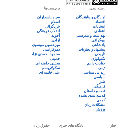
رسته بندي
برچسب‌ها
آوارگان و پناهندگان
سپاه پاسداران
اقتصاد
اسلام
انتخابات
خردگرائی
انتقادی
انقلاب فرهنگی
بهداشت و تندرستی
آخوند
بیوگرافی
آزادی
پادشاهی
میرحسین موسوی
پیشنهاد و نظریات
دموکراسی
تاریخی
محمود احمدی نژاد
تکنولوژی
خمینی
جنایات رژیم
مجتبی خامنه ای
دینی
سکولاریسم
زندانی سیاسی
علی خامنه ای
سیاسی
طنز
فرهنگی
قصه و داستان
کلاسه بندی نشده
کمدی
مشکلات زنان
ورزش
اخبار
پایگاه های خبری
حقوق زنان