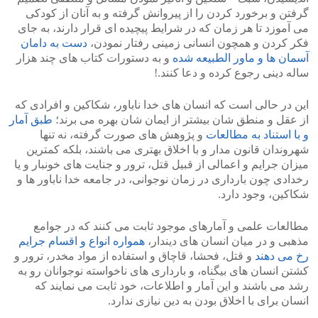
گرفتن و برخورد کردن را از پیروانش گرفته و به آنان از کودکی
می آموزد تا هر زمان که در شرایط پیچیده ای قرار دارند، به جای
فکر کردن و همچون انسانی زمینی رفتار نمودن،
دست به دامان
آسمان ها و ماور الطبیعه شده
و به دستورات کتاب های چند هزار
ساله دینی رجوع کرده و دعا کنند.!
این در حالی است که انسان های خدا ناباور، شکاکین و افرادی که
از عقل و منطق شان بیشتر از ایمان شان بهره می برند؛
طبق آمار
و با استناد به مطالعات
و پژوهش های صورت گرفته، نه تنها
شهروندان قانون مدار و با اخلاق بهتری می باشند، بلکه کمترین
میزان جرایم و اعمالی از قبیل قتل، ترور و جنایت های خونبار و یا
رخدادی چون بارداری در زمان نوجوانی، در جامعه خدا ناباور ها و
شکاکین، وجود دارد.
مطالعات علمی و آمارهای موجود ثابت می کنند که در جوامع
مذهبی و در میان انسان های دیندار،
همواره انواع و اقسام جرایم
رخ می دهند
و قتل، فحشا، قاچاق و استفاده از مواد مخدر، ترور و
کشتن انسان های بیگناه، و بارداری های ناخواسته نوجوانان رو به
رشد می باشند و این آمار و اطلاعات، خود ثابت می نمایند که
انسان برای با اخلاق بودن به دین نیازی ندارد.