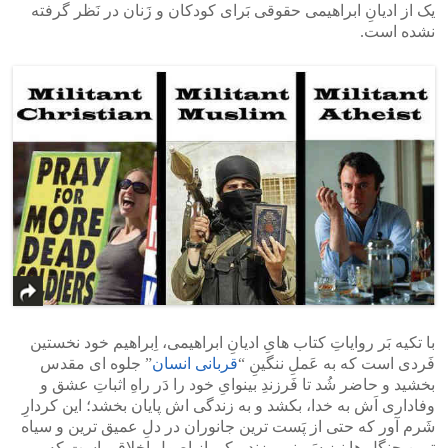
یک از ادیانِ ابراهیمی حقوقی بَرای کودکان و زَنان در نَظر گرفته
نشده است.
با تکیه بَر روایاتِ کتاب هایِ ادیانِ ابراهیمی، اِبراهیم خود نخستین
فَردی است که به عَملِ ننگینِ “
قربانی انسان
” جلوه ای مقدس
بخشید و حاضر شُد تا فَرزندِ بینوایِ خود را دَر راهِ اثباتِ عشق و
وفاداری اَش به خدا، بکشد و به زندگی اش پایان بخشد؛ این کردارِ
شَرم آور که حتی از پَست ترین جانوران در دلِ عمیق ترین و سیاه
ترین جنگل ها نیز سَر نمی زند، یکی از اصولِ اخلاقی است که