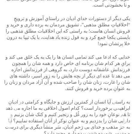
و نا بخشودنی است.
یکی دیگر از دستورات خدایِ ادیان در راستایِ آموزش و ترویجِ
“اخلاقیاتِ مطلق مذهبی”، تشویق مردمان به برده داری و خرید و
فروش انسان هاست؛ به راستی که این اخلاقیات مطلق مَذهبی را
بایستی یکجا جَمع کرد و به قول زنده یاد هدایت، با یک تیپا به درون
خلا پرتشان نمود!
خدایی که ادعا می کند تمامی انسان ها را یک به یک خَلق می کند و
برایِ هر کدام شان برنامه ای خاص دارد و همه شان را همچون
فرزندانش عاشقانه دوست دارد، به گروهی از فرزندانش اجازه
می دهد تا عده ای دیگر از بچه هایش را به زور اسیر، داشته های
شان را غارت، زنان شان را صاحب شده و آن آزاد مردان و زنان را
به عنوانِ برده خرید و فروش کنند.
به راستی آیا انسان از کمترین ارزش و جایگاه و کرامتی در ادیانِ
ابراهیمی برخوردار است؟ کدام اصول اخلاقی به ما اجازه می دَهد
تا هَم نوعانِ خود را به زور غُل و زنجیر کنیم و کتک شان بزنیم و
دارایی شان را بدزدیم و به عنوان نوکر از آنان استفاده نماییم؟ آیا
به جز مذهب و خدای بی رَحمِ ادیان، سَر منشأ دیگری برای درست
و مقدس شمرده شدنِ برده داری وجود دارد؟