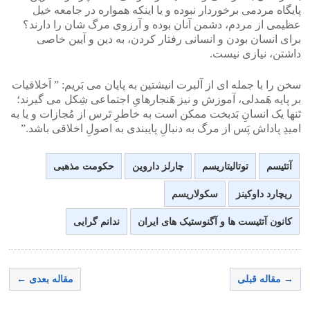
پایگاه مردمی برخوردار نبوده و یا اینکه همواره در جامعه خیل
عظیمی از مردم، دشمن آنان بوده و آرزوی مرگ شان را دارند؟
برای انسان بودن و انسانی رفتار کردن، به دین و آیین خاصی
داشتن، نیازی نیست.
سخن را با جمله ای از آلبرت انیشتین به پایان می بَریم: ” اَخلاقیات
بر پایه هَمدلی، آموزش و نیز هَنجارهایِ اجتماعی شِکل می گیرند؛
تَنها یک انسانِ بَدبخت ممکن است به خاطرِ تَرس از مُجازات و یا به
امیدِ پاداش پَس از مرگ به دنبالِ پایبندی به اصولِ اخلاقی باشد.”
آتئیسم
توتالیتاریسم
چارلز داروین
حکومت مذهبی
ریچارد داوکینز
سکولاریسم
کانون آتئیست ها و آگنوستیک های ایران
ندانم گرایی
→ مقاله قبلی
مقاله بعدی ←