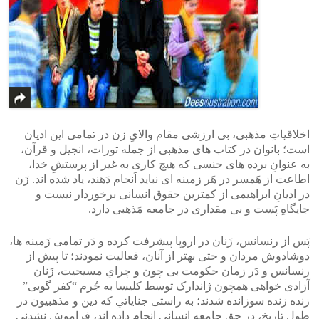
اخلاقیاتِ مذهبی، بی ارزشی مقام والایِ زن در تمامی این ادیان
است؛ بانوان در کتاب های مذهبی از جمله تورات، انجیل و قرآن،
به عنوانِ برده های جنسی که هیچ کاری به غیر از پرستشِ خدا،
اطاعت از هَمسر در هَر زمینه ای نباید اَنجام دَهند، یاد شده اند. زَن
در ادیانِ ابراهیمی از کمترین حقوق انسانی برخوردار نیست و
جایگاهِ پَست و بی مقداری در جامعه مَذهبی دارد.
پَس از رنسانس، زَنان در اروپا پیشرفت کرده و دَر تمامی زَمینه ها،
دوشادوش مردان و حتی بهتر از آنان، فعالیت نمودند؛ تا پیش از
رنسانس و دَر زمان حکومت بی چون و چرایِ مسیحیت، زَنان
آزادی خواهی همچون ژاندارک توسط کلیسا به جُرم “کفر گویی”
زنده زنده سوزانده شدند؛ به راستی جنایاتیِ که دین و مذهبیون در
طول تاریخ، در حق جامعه انسانی انجام داده اند، فراموش نشدنی