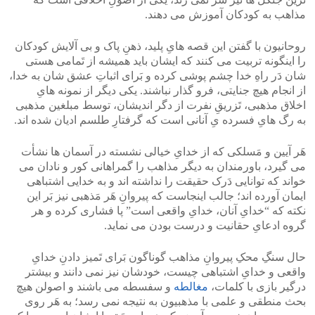
مذاهب به کودکان آموزش می دهند.
روحانیون با گفتن این قصه هایِ پلید، ذهنِ پاک و بی آلایش کودکان
را اینگونه تربیت می کنند که ایشان باید همیشه از تَمامی هستی
شان دَر راهِ خدا چشم پوشی کرده و بَرای اثباتِ عشق شان به خدا،
از انجام هیچ جنایتی، فرو گذار نباشند. یکی دیگر از نمونه هایِ
اخلاق مذهبی، تَزریقِ نفرت از دگر اندیشان، توسط مبلغین مذهبی
به رگ هایِ فسرده یِ آنانی است که گرفتارِ طلسم ادیان شده اند.
هَر آیین و مَسلکی که از خدایِ خیالی نشسته در آسمان ها نشأت
می گیرد، باورمندان به دیگر مذاهب را گمراهانی کور و نادان می
خواند که توانایی دَرک حقیقت را نداشته اند و به خدایی اشتباهی
ایمان آورده اند؛ جالب اینجاست که پیروانِ هَر مَذهبی نیز بَر این
نکته که “خدایِ آنان، خدایِ واقعی است” پا فشاری کرده و هر
گروه ادعایِ حقانیت و درست بودن می نماید.
حال سنگِ محکِ پیروانِ مذاهب گوناگون بَرای تَمیز دادنِ خدایِ
واقعی و خدایِ اشتباهی چیست، خودشان نیز نمی دانند و بیشتر
درگیر بازی با کلمات،
مغالطه
و سفسطه می باشند و اصولن هیچ
بحث منطقی و علمی با مذهبیون به نتیجه نمی رسد؛ به هَر روی