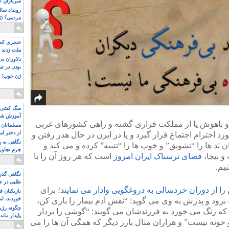
سربازانِ ا
مَردمی؟ (بَ
خنجری که 
ملت زدند
دلاوران ب
بودن در ت
ژن خوب! ت
سگ کشی، 
آموزش شکن
 و باهوش یا از مملکت فراری گشته و راهی کشورهای غربی
بیشتر
مسلمانان 
از دختر ام
 احترام اجتماع قرار گیرد و یا در ایرن در حال هدر رفتن و
مسلمان ه
نگاهی به پ
َد ها را “تشویق” و خوب ها را “تنبیه” کرده و می کند و
جرم تجاوز
و بیجا،
فضای ترسناک ایران امروز
است که هر روز آن را با
آویز شدند!
یم.
نگاهی گذرا
طلبی در ج
 را
از دوران خردسالی به دروغگویی وادار می نمایند
؛ برای
بازیکنان ف
خوردند، ام
رود و پدرش به وی می گوید: “نقش آدم بیمار را بازی کن،
چگونه رژی
ن که زنگ می خورد به فرزندشان می گویند: “گوشی را بردار
پایدار ماند
گو خونه نیست” و هزاران مثال بارز دیگر که همگی آن ها را می