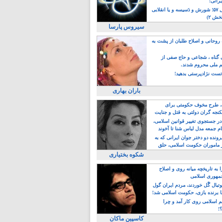
یرانی!
رویداد سال ۵۷؛ شورش و دَسیسه و یا انقلابی
خش ۲)
سیروس پارسا
روحانی و اصلاح طلبان از پشت به
ی گناه ، شجاعی و حاج صفی از
یم ملی محروم شدند.
ست نژادپرستی بدهید!
باران بهاری
طرح مخوف حکومتی برای
جه گران دولتی به قتل و جنایت
در جستجوی تغییر قوانین اسلامی،
ام جمعه مدل لباس شنا تا آخوند
مجنسگرا!
رونده دو دختر جوان ایرانی که به
 ماموران حکومت اسلامی، حلق
شکوه بختیاری
 به تاریخچه میانه روی و اصلاح
مهوری اسلامی
وتبال گًل خوردند، مردم ایران گول
ا برنده بازی، حکومت اسلامی شد!
م اسلامی روی کار آمد و چرا
؟!
کاسپین ماکان