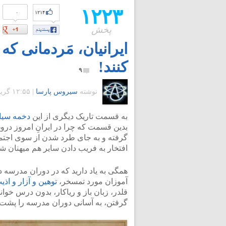
۱۲۲۳
۰
۱۲۱۴
پخش
ایرانیان، مَردمانی ک
کنند!
۹
نوشته
سیروس پارسا
|
۱۲:۵۵ گرينويچ - یکشنبه ۴ اسفند ۱۳۹۲
به قسمت تاریک دیگری از این
دخمه سیاه
بدین قسمت که چرا در ایرانِ امروز دروغ
گرفته و به جای طرد شدن از سوی اجتماع
افتخار به فریب دادن سایر هم میهنان ش
همگی به یاد دارید که در دوران مدرسه د
آموزان مورد تمسخر،
توهین و آزار و اذی
قلدر، زبان باز و ریاکار، بدون درس خو
گرفتن، به آسانی دوران مدرسه را پشت 