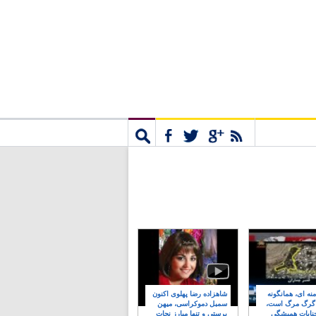
مشترک
جستجو
نه ای، همانگونه
شاهزاده رضا پهلوی اکنون
 گرگ مرگ است،
سمبل دموکراسی، میهن
نایات همیشگی
پرستی و تنها مبارز نجات