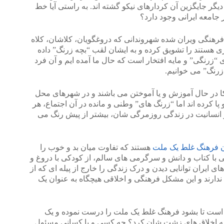
گر جایگزین آن کردارهای نیکو گشته اند. به راستی آیا خط
 جامعه ایرانی وجود دارد؟
 فرهنگی ویران شده شهروندانی که دروغگویان، کلاشان، کلاه
تری هستند را تشویق کرده و به ایشان لقب “بچه زرنگ” داده
“زرنگی” و مایه افتخار است که حال ما آمده ایم و آن فرد
زرنگ” می خوانیم.
کا در حال آموزش و یا آموختن می باشند و در شهرهای محل
کرده اند اما “زرنگ های” وطنی و مانده در آن اجتماع، هر
انسانیت در زندگی روزمرگی شان، بیشتر از پیش رنگ می
ان فرهنگ غلط یک ملت
هستند که تفاوت میان بد و خوب را
یی با کتاب و دانش و سرگرمی های سالم، از کودکی با دروغ و
ای ایران توانایی دیدن و درک زندگی را خارج از پیله ای که از
د ندارند و این مشکل فرهنگی و اخلاقی هیچگاه به عنوان یک
 است تا بشود فرهنگ غلط یک ملت را درست نموده و یک
جه اخلاق های زشت شان کرد؟ چه کسی و یا کسانی مسئول