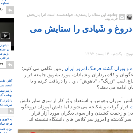
شماچه م
۸
۸۰
چنانچه این مقاله را پسندید، خواهشمند است آنرا بازپخش
فرمایید.
ه دروغ و شَیادی را ستایش می
تا بانوا
در تظاه
رژیم ضد
در قدرت
۸
۸۹
 و ویران گشته فرهنگ امروز ایران
زمین نگاهی می کنیم؛
گویان و کلاه برداران و شیادان، مورد تشویق جامعه قرار
، لقب “زرنگ” ، “باهوش” ، و… را دریافت کرده و با
آقای خامن
است، سزا
ان ادامه می دهند؟
تواند باشد؟
بازهم سقوط
بهشت آخون
انش آموزان باهوش، با استعداد و پُر کار از سوی سایر دانش
تا بانوان 
شرکت نکنن
ت
قرار گرفته و شکنجه می شوند اما دانش آموزان دروغگو،
قدرت باقی
اندن و زحمت کشیدن و از سوی دیگران مورد آزار قرار
سر گذشته و امروز سر کلاس های دانشگاه نشسته اند.
به کوری چش
هرچه تمام
برای خامنه