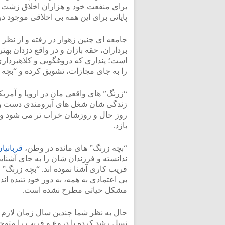
برای منفعت خود و هزاران اخلاق زشت دی
پایانی برای این همه بی اخلاقی موجود در
جامعه ای چنین زهوار در رفته و از نظر
برداران، حقه بازان و در واقع دزدان به
است؛ پنداری که دروغگویی و کلاهبرداری 
را به جای مجازات، تشویق کرده و “بچه 
“زرنگ” های واقعی مان در اروپا و آمری
زندگی شان شغل های آبرومندی دست و پا 
روز حال و روزشان خراب تر می شود و 
بازد.
“بچه زرنگ” های مانده در وطن،
قربانی
ندانسته و فرزندان شان را به جای آشنا
فریب کاری آشنا نموده اند. “بچه زرنگ” ه
بی اعتمادی به همه، به دور خود تنیده ان
مشکل حیاتی مطرح نشده است.
حال به نظر شما چندین سال زمان لازم
نسل رشد کرده با دروغ و فریب را متو