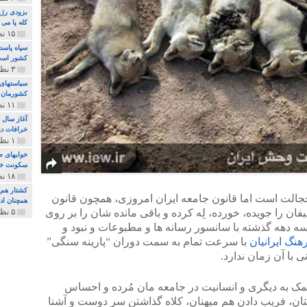
بزودی رژی
کله پا می
۱۵ نظر و ۳۲۷ پخش
سپاه پاسد
کشور اس
۳ نظر و ۱۶۲ پخش
سیاستهای 
کشورمان 
۱۱ نظر و ۳۱۵ پخش
آغاز سال 
خرافات دی
۱ نظر و ۷۴ پخش
خوابهای ط
سکونت خو
۱۸ نظر و ۸۹۷ پخش
کشتار هم م
خجالت است اما قانون جامعه ایران امروزی، همچون قانون
همچنان ادا
ان را جویده، خورده، لِه کرده و باقی مانده شان را بر روی
۵ نظر و ۲۵۹ پخش
سه دهه گذشته با سانسور رسانه ها و مطبوعات و نبود و
هنگ ایرانیان
با سرعت تمام به سمت دوران “پارینه سنگی”
 با آن زمان ندارد.
ک به دیگری و انسانیت در جامعه مان مُرده و احساس
ان، فریب دادن هم میهنان، کلاه گذاشتن سر دوست و آشنا