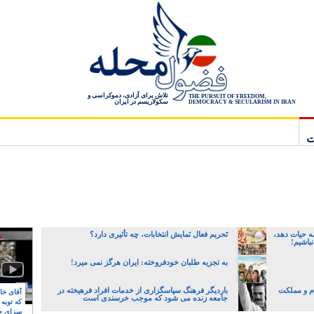
تلاش برای آزادی، دموکراسی و
THE PURSUIT OF FREEDOM,
سکولاریسم در ایران
DEMOCRACY & SECULARISM IN IRAN
ت
ه حیات دهد،
تَحریم فعال نَمایش انتخابات، چه تأثیری دارد؟
نباشیم!
به تجزیه طلبان خودفروخته: ایران هرگز نمی میرد!
وم و مملکت
باردیگر فرهنگ سپاسگزاری از خدمات افراد فرهیخته در
آقای خام
جامعه زنده می شود که موجب خرسندی است
که توبه
سزای ج