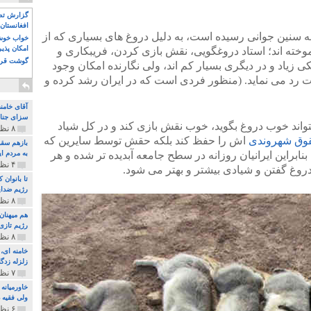
گزارش تصو
افغانستان 
به سنین جوانی رسیده است، به دلیل دروغ های بسیاری که از
خواب خوش و
امکان پذی
موخته اند؛ استاد دروغگویی، نقش بازی کردن، فریبکاری و
گوشت قرم
ی زیاد و در دیگری بسیار کم اند، ولی نگارنده امکان وجود
دت رد می نماید. (منظور فردی است که در ایران رشد کرده و
آقای خامن
سزای جنای
تواند خوب دروغ بگوید، خوب نقش بازی کند و در کل شیاد
۸ نظر و ۱۸۰ پخش
وق شهروندی
اش را حفظ کند بلکه حقش توسط سایرین که
بازهم سقو
ابراین ایرانیان روزانه در سطح جامعه آبدیده تر شده و هر
به مردم ای
۴ نظر و ۹۷ پخش
وغ گفتن و شیادی بیشتر و بهتر می شود.
تا بانوان
رژیم ضدای
۸ نظر و ۸۹ پخش
هم میهنان
رژیم تازی 
۸ نظر و ۲۱۹ پخش
زلزله زدگا
۷ نظر و ۲۱۰ پخش
خاورمیانه
ولی فقیه د
۶ نظر و ۱۵۷ پخش