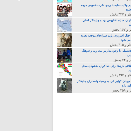
م ولایت فقیه با وجود نفرت عمومی مردم
 شود
>
اران، سپاه اختاپوس دزد و چپاولگر اصلی
ت
جنگ افروزی رژیم سرانجام موجب تجزیه
می شود
تحصیلی با وجود مدارس مخروبه و فرهنگ
نی
لائی کردها برای جداکردن بخشهای محل
د
یهنان کولبر کرد به وسیله پاسداران جنایتکار
مه دارد