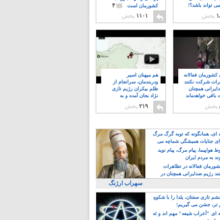
۴
ی تواند باشد؟!
کشورمان است
۱
پخش
۱۱۰۱
پخش
ن کشورمان فعالانه
هم میهنان اسیر
رات شرکت نکنند
ودربندمان، سرانجام از
ایرانی همچنان
ظلم بیکران رژیم تازی
 باقی خواهدماند
نژاد بجان آمده و به
۸
خبابانها ریختند
پخش
۲۱۹
پخش
ه ای، همانگونه که توبه گرگ مرگ
ی جنایات همیشگی شماچه می
!
 هواپیما، پیام مرگ، پیام نوید
د به مردم ایران
کشورمان فعالانه در تظاهرات
د رژیم ضدایرانی همچنان در
 خواهدماند
سهراب ارژنگ
م تازی صفتان، یلدا را با شکوهِ
 تر، جشن می گیریم!
 ای "اَعراب شیعه" مهم اند و نَه