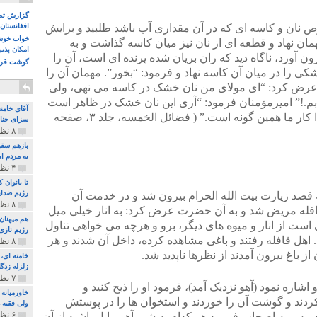
گزارش تصو
نان و کاسه ای که در آن مقداری آب باشد طلبید و برایش
افغانستان 
خواب خوش و
ن نهاد و قطعه ای از نان نیز میان کاسه گذاشت و به
امکان پذی
ون آورد، ناگاه دید که ران بریان شده پرنده ای است، آن را
گوشت قرم
ی را در میان آن کاسه نهاد و فرمود: “بخور”. مهمان آن را
ن عرض کرد: “ای مولای من نان خشک در کاسه می نهی، ولی
بم.!” امیرمؤمنان فرمود: “آری این نان خشک در ظاهر است
آقای خامن
و آن غذای متنوّع در باطن، سوگند به خدا کار ما همین گونه است.” ( فضائل الخمسه، جلد ۳، صفحه
سزای جنای
۸ نظر و ۱۸۰ پخش
بازهم سقو
به مردم ای
۴ نظر و ۹۷ پخش
تا بانوان
رژیم ضدای
 قصد زیارت بیت الله الحرام بیرون شد و در خدمت آن
۸ نظر و ۸۹ پخش
فله مریض شد و به آن حضرت عرض کرد: به انار خیلى میل
هم میهنان
ى است از انار و میوه هاى دیگر، برو و هرچه مى خواهى تناول
رژیم تازی 
. اهل قافله رفتند و باغى مشاهده کرده، داخل آن شدند و هر
۸ نظر و ۲۱۹ پخش
باغ بیرون آمدند از نظرها ناپدید شد.
زلزله زدگا
۷ نظر و ۲۱۰ پخش
شاره نمود (آهو نزدیک آمد)، فرمود او را ذبح کنید و
خاورمیانه
کردند و گوشت آن را خوردند و استخوان ها را در پوستش
ولی فقیه د
۶ نظر و ۱۵۷ پخش
، پس به اصحاب فرمود هر کدام به شیر آهو مایل باشید از آن