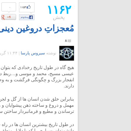
۱۱۶۲
۰
۱۱۵۴
پخش
مُعجزاتِ دروغین دینی:
۸
نوشته
سیروس پارسا
|
۱۱:۴۴ گرينويچ - یکشنبه ۷ اردیبهشت ۱۳۹۳
هیچ گاه در طول تاریخ رخدادی که بتوان 
عیسی مسیح، محمد و موسی و…ربط داد، 
انفجار بزرگ و چگونگی فرگشت و به وج
دارند.
بنابراین خلق شدن انسان ها از گل و ل
مهمل و دروغ و ساخته ذهن پیشوایان و ر
ترساندن و مطیع و فرمانبردار ساختن 
در طول تاریخ بیشترین انسان ها در راه 
دانشمندان بسیاری را که با دلایل منطقی