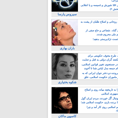
یرانی!
رویداد سال ۵۷؛ شورش و دَسیسه و یا انقلابی
خش ۲)
سیروس پارسا
روحانی و اصلاح طلبان از پشت به
ی گناه ، شجاعی و حاج صفی از
یم ملی محروم شدند.
ست نژادپرستی بدهید!
باران بهاری
طرح مخوف حکومتی برای
جه گران دولتی به قتل و جنایت
در جستجوی تغییر قوانین اسلامی،
ام جمعه مدل لباس شنا تا آخوند
مجنسگرا!
رونده دو دختر جوان ایرانی که به
 ماموران حکومت اسلامی، حلق
شکوه بختیاری
 به تاریخچه میانه روی و اصلاح
مهوری اسلامی
وتبال گًل خوردند، مردم ایران گول
ا برنده بازی، حکومت اسلامی شد!
م اسلامی روی کار آمد و چرا
؟!
کاسپین ماکان