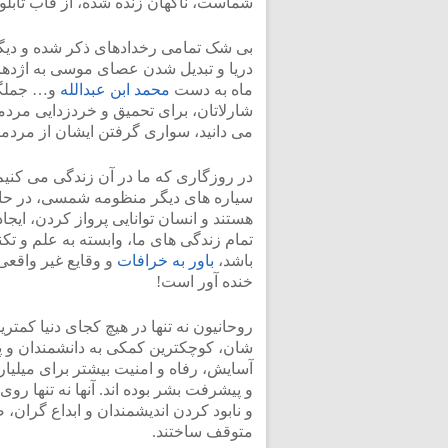
شماست، ناگهان زنده شده، از قاب تابلو 
بی شک تمامی رخدادهای ذکر شده و دیگر
دریا و تبدیل شدن عصای موسی به اژد
ماه به دست
محمد ابن عبدالله
و… جملگی
شارلاتان، برای تحمیق و خردزدایی مردم
می دانید، سواری گرفتن ایشان از مردمان
در روزگاری که ما در آن زندگی می کنیم 
سیاره های دیگر منظومه شمسی، در حال
هستند و انسان توانایی پرواز کردن، ایجاد
تمام زندگی های ما، وابسته به علم و 
باشد،
باور به خرافات
و وقایع غیر واقع
خنده آور است!
روحانیون نه تنها در هیچ کجای دنیا کمت
شان، کوچکترین کمکی به دانشمندان و 
آسایش، رفاه و امنیت بیشتر برای میلیارد
و پیشرفت بشر بوده اند. آنها نه تنها رو
و نابود کردن اندیشمندان و ابداع گران،
متوقف ساختند.