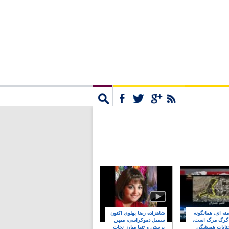
مشترک
جستجو
نه ای، همانگونه
شاهزاده رضا پهلوی اکنون
 گرگ مرگ است،
سمبل دموکراسی، میهن
نایات همیشگی
پرستی و تنها مبارز نجات