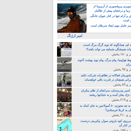
یری پروفسوری از آریزونا از
زیبا و درخشان پیش از طالبان
 آرام تنها در کنار حیوان خانگی
ر است
ز عامل مهم ایجاد سرطان است
امیر ارژنگ
ه ای، همانگونه که توبه گرگ مرگ است،
ات همیشگی شماچه می تواند باشد؟!
ط هواپیما، پیام مرگ، پیام نوید بهشت آخوند
ران
 کشورمان فعالانه در تظاهرات شرکت نکنند
رانی همچنان در قدرت باقی خواهدماند
 اسیر ودربندمان، سرانجام از ظلم بیکران
نژاد بجان آمده و به خبابانها ریختند
خامنه ای، به چه مجوزی ۸۰ آمبولانس به جای کمک به
ن به کربلا فرستادی؟
 برروی کوه باروتی سوار، وکبریتی دردست
ر کنار آن