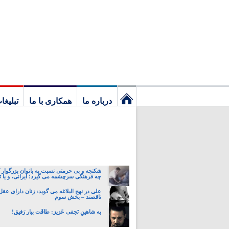
درباره ما
همکاری با ما
تبلیغا
نخستین
برگ
شکنجه و بی حرمتی نسبت به بانوان بزرگوار 
چه فرهنگی سرچشمه می گیرد؛ ایرانی، و یا تا
علی در نهج البلاغه می گوید: زنان دارای عقل 
ناقصند – بخش سوم
به شاهینِ نَجفی عَزیز: طاقَت بیار رَفیق!