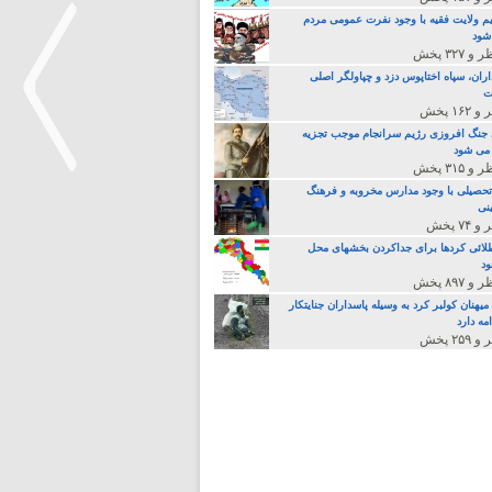
م ولایت فقیه با وجود نفرت عمومی مردم
 شود
اران، سپاه اختاپوس دزد و چپاولگر اصلی
ت
جنگ افروزی رژیم سرانجام موجب تجزیه
می شود
تحصیلی با وجود مدارس مخروبه و فرهنگ
نی
>
لائی کردها برای جداکردن بخشهای محل
د
یهنان کولبر کرد به وسیله پاسداران جنایتکار
مه دارد