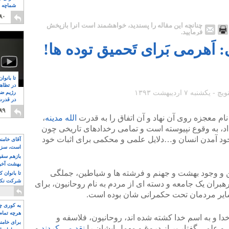
شماچه م
۸
۸۰
چنانچه این مقاله را پسندید، خواهشمند است آنرا بازپخش
فرمایید.
 اَهرمی بَرای تَحمیق توده ها!
تا بانوا
در تظاه
رژیم ضد
در قدرت
۸
۸۹
نام معجزه روی آن نهاد و آن اتفاق را به قدرت
الله مدینه
،
به وقوع نپیوسته است و تمامی رخدادهای تاریخی چون
ود آمدن انسان و…دلایل علمی و محکمی برای اثبات خود
آقای خامن
است، سزا
تواند باشد؟
بازهم سقوط
بهشت آخون
جن و وجود بهشت و جهنم و فرشته ها و شیاطین، جملگی
تا بانوان 
شرکت نکنن
هبران یک جامعه و دسته ای از مردم به نام روحانیون، برای
قدرت باقی
سایر مردمان تحت حکمرانی شان بوده است.
به کوری چش
هرچه تمام
خدا و به اسم خدا کشته شده اند، روحانیون، فلاسفه و
برای خامنه
 و علمی گفتار پر از دروغ و مهمل ایشان را
نقد می کردند
و