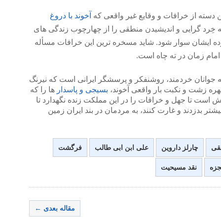
 دسته از خرافات و وقایع غیر واقعی که
آخوند با دروغ
ته خِرد گرایی و اندیشیدن منطقی را از چهارچوب زندگی های
رده ایشان سوار شود. شاید مسخره ترین این خرافات مسأله
ه جوانان خردمند، روشنفکر و پرسشگر ایرانی است که نیرنگ
 چهره زشت و نکبت بار واقعی آخوند،
بسیجی و پاسدار
ها را که
اش است تا جهل و خرافات را در این مملکت زنده نگهدارد تا
شتر بدزدند و غارت کنند، به مردمان در بند ایران زمین
نقی
چارلز داروین
علی ابن ابی طالب
فرگشت
زه
نقد مسیحیت
مقاله بعدی ←