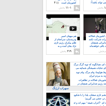
۴
ی تواند باشد؟!
کشورمان است
۱
پخش
۱۱۰۱
پخش
ن کشورمان فعالانه
هم میهنان اسیر
رات شرکت نکنند
ودربندمان، سرانجام از
ایرانی همچنان
ظلم بیکران رژیم تازی
 باقی خواهدماند
نژاد بجان آمده و به
۸
خبابانها ریختند
پخش
۲۱۹
پخش
ه ای، همانگونه که توبه گرگ مرگ
ی جنایات همیشگی شماچه می
!
 هواپیما، پیام مرگ، پیام نوید
د به مردم ایران
کشورمان فعالانه در تظاهرات
د رژیم ضدایرانی همچنان در
 خواهدماند
سهراب ارژنگ
م تازی صفتان، یلدا را با شکوهِ
 تر، جشن می گیریم!
 ای "اَعراب شیعه" مهم اند و نَه