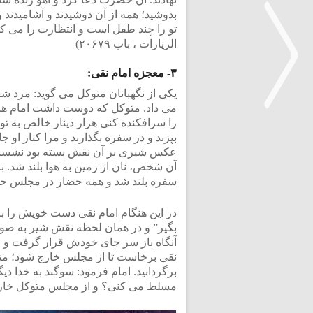
بدوشید؛ همه از آن دوشیدند و آشامیدند
الزیارات ، باب ۲۰۶۷۹)
۳- معجزه امام نقی:
یکی از نگهبانان متوکل می گوید: مرد شعبد
می داد. متوکل که دوست داشت امام هاد
را سرافکنده کنی هزار دینار خالص به تو
بپزند و در سفره بگذارند و مرا کنار او 
<
عکس شیری بر آن نقش بسته بود نشست. هن
آن شخص، نان از زمین به هوا بلند شد. ب
سفره بلند شد و همه حضار در مجلس خند
در این هنگام امام نقی دست خویش را به
بگیر” و در همان لحظه نقش شیر به صورت 
آنگاه باز سر جای خودش قرار گرفت و 
نقی برخاست تا از مجلس خارج شود؛ متو
برگردانید. امام فرمود: سوگند به خدا دیگر
مسلط می کنی؟ و از مجلس متوکل خارج ش