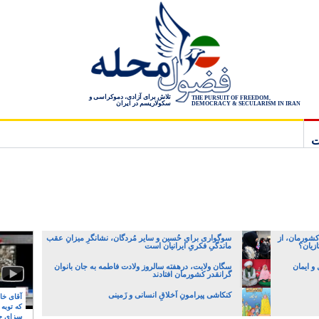
تلاش برای آزادی، دموکراسی و
THE PURSUIT OF FREEDOM,
سکولاریسم در ایران
DEMOCRACY & SECULARISM IN IRAN
ت
کشورمان، از
سوگواری برایِ حُسین و سایر مُردگان، نشانگرِ میزانِ عقب
زیان؟
ماندگیِ فکریِ ایرانیان است
و ایمان
سگان ولایت، درهفته سالروز ولادت فاطمه به جان بانوان
گرانقدر کشورمان افتادند
کنکاشی پیرامونِ اَخلاقِ انسانی و زَمینی
آقای خام
که توبه
سزای ج