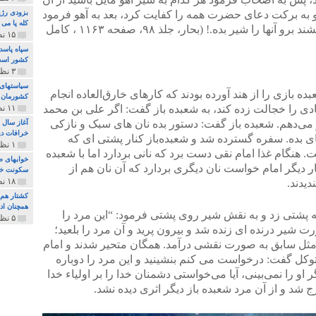
 و به برکت دعاى حضرت همه را کفایت کرد، بعد به آهو فرمود
بزودی رژی
کله پا می
تو را چند طفل است و انتظارت را مى کشند برو آنها را شیر بده.! (بحار، جلذ ۹۸، صفحه ۱۱۶۳ ، کامل
۱۵ نظر و ۳۲۷ پخش
سپاه پاسد
کشور اس
۳ نظر و ۱۶۲ پخش
سیاستهای 
ه بازی را از هند آورده بودند که کارهای خارق‌العاده انجام
کشورمان 
ی را خجالت زده کند، به شعبده باز گفت: اگر علی بن محمد
۱۱ نظر و ۳۱۵ پخش
 می‌دهم. شعبده باز گفت: دستور بده نان های سبک و نازکی
آغاز سال 
خرافات دی
جای بده. سفره گسترده شد و شعبده‌باز کنار پشتی ‌ای که
۱ نظر و ۷۴ پخش
گام غذا امام نقی دست برد که نانی بردارد اما با شعبده
خوابهای ط
ار دیگر امام خواست نان دیگری بردارد که آن نان هم از
سکونت خو
۱۸ نظر و ۸۹۷ پخش
یدند.
کشتار هم م
همچنان ادا
 پشتی زد و به نقش شیر روی پشتی فرمود: “این مرد را
۵ نظر و ۲۵۹ پخش
شیر درنده ای زنده شد و بیرون پرید و آن مرد را بلعید؛
مثل سابق به صورت نقشی درآمد. همگان متحیر شدند و امام
کل گفت: درخواست می کنم بنشینید و این مرد را دوباره
 او را نمی‌بینی، آیا می‌خواستی دشمنان خدا را بر اولیاء خدا
د و از آن مرد شعبده باز دیگر اثری دیده نشد.