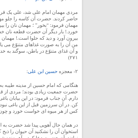
مردی مهمان امام علی شد، علی یک قرص 
حاضر کردند. حضرت آن کاسه را جلو مهما
مهمان فرمود: “بخور” ؛ مهمان نان را بیر
خورد.! بار دیگر آن حضرت قطعه نان خشک
بیرون آورد و دید که حلوا است.! مهما
من آن را به صورت غذاهای متنوّع می یا
۲۷۱)
۲- معجزه
حسین ابن علی
:
هنگامى که امام حسین از مدینه طیبه به
حضرت جمعیت زیادى بودند؛ مردى از قا
دارم. آن جناب فرمود: در این بیابان باغ
کن. در آن سرزمین قبل از این باغى نبود
کس از هر میوه اى خواست خورد و چون از 
در همان حال آهویى پیدا شد حضرت به او ا
استخوان آن را نشکنید آن حیوان را ذبح 
نهادند. آن حضرت دعا کرد و آهو زنده شد