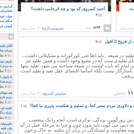
گزارش تصو
ست
اَحمد کسروی که بود و چه فَرجامی داشت؟
افغانستان 
۴
خواب خوش و
امکان پذی
گوشت قرم
۸۶۹۴
پخش
سیروس پارسا
|
۱۲ سال پیش
از فروغ تا افول
۷
آقای خامن
سزای جنای
قلید در شیعه - باید اطاعتی کورکورانه و تشکیلاتی داشت...
۸ نظر و ۱۸۰ پخش
ای تقلیدی ست که در تشیع وجود داشت و همین تقلید نیز
بازهم سقو
ر امام که نایب اوست در شیعه شناخته می شود. تقلید نتنها
به مردم ای
 ناسازگار نیست بلکه اساسا اقتضای عقل تعبد و تقلید است.
۴ نظر و ۹۷ پخش
یعتی.
تا بانوان
رژیم ضدای
۸ نظر و ۸۹ پخش
۱۱
پخش
هم میهنان
سیاوش کسروی
|
۱۳ سال پیش
رژیم تازی 
۸ نظر و ۲۱۹ پخش
 دلاوری مردم مصر کجا، و تسلیم و شکست پذیری ما کجا؟
۱
زلزله زدگا
۷ نظر و ۲۱۰ پخش
 دین زورگویی، بردگی، نوکری است. آنچه را یک متعصب
خاورمیانه
ه دینی می گوید، باید بدون چون و چرا به مرحله عمل در آید
ولی فقیه د
نه مقاومت و ایستادگی در برابر آن نباشد. به خاک و خون
۶ نظر و ۱۵۷ پخش