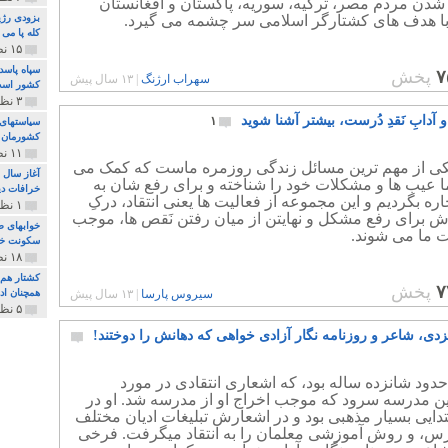
شدن مردم مصر، ترکیه، سوریه، پاکستان و افغانستان
ا هدف های کشتارگر اسلامی سر چشمه می گیرد.
بزودی رژی
کله پا می
۱۵ نظر و ۳۲۷ پخش
سپاه پاسد
۷
پخش
سهراب ارژنگ
|
۱۳ سال پیش
کشور اس
۳ نظر و ۱۶۲ پخش
د و آدابِ نَقدِ دُرست، بیشتر آشنا شوید
۱
سیاستهای 
کشورمان 
۱۱ نظر و ۳۱۵ پخش
 یکی از مهم ترین مسائل زندگی روزمره ماست که کمک می
آغاز سال 
ما عیب ها و مشکلات خود را شناخته و برای رفع شان به
خرافات دی
اره بگردیم و این مجموعه از فعالیت ها یعنی انتقاد، درکِ
۱ نظر و ۷۴ پخش
لاش برای رفع مشکل و نهایتن از میان رفتن نَقص ها، موجب
خوابهای ط
 ما می شوند.
سکونت خو
۱۸ نظر و ۸۹۷ پخش
کشتار هم م
۷
پخش
سیروس پارسا
|
۱۳ سال پیش
همچنان ادا
۵ نظر و ۲۵۹ پخش
دی، شاعر و روزنامه نگار آزادی خواهی که دهانش را دوختند!
ود شانزده ساله بود، که اشعاری انتقادی در مورد
ن مدرسه سرود که موجب اخراج او از مدرسه شد. او در
تدایی بسیار مذهبی بود و در اشعارش تبلیغات ادیان مختلف
رس، و روش آموزشی معلمان را به انتقاد میگرفت. فرخی