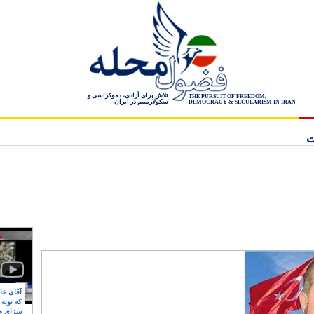
تلاش برای آزادی، دموکراسی و
THE PURSUIT OF FREEDOM,
سکولاریسم در ایران
DEMOCRACY & SECULARISM IN IRAN
ت
آقای خام
که توبه
سزای ج