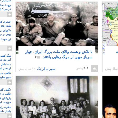
سربازانِ ا
مَردمی؟ (بَ
خنجری که 
ملت زدند
دلاوران ب
بودن در ت
ژن خوب! ت
ه
با تلاش و همت والای ملت بزرگ ایران، چهار
سگ کشی، 
سرباز میهن از مرگ رهایی یافتند
۲
آموزش شکن
بیشتر
مسلمانان 
۹۰۸
پخش
سهراب ارژنگ
|
۱۲ سال پیش
از دختر ام
مسلمان ه
نگاهی به پ
جرم تجاوز
آویز شدند!
نگاهی گذرا
طلبی در ج
بازیکنان ف
خوردند، ام
چگونه رژی
پایدار ماند