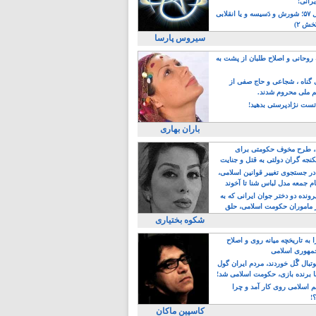
یرانی!
رویداد سال ۵۷؛ شورش و دَسیسه و یا انقلابی
خش ۲)
سیروس پارسا
روحانی و اصلاح طلبان از پشت به
ی گناه ، شجاعی و حاج صفی از
یم ملی محروم شدند.
ست نژادپرستی بدهید!
باران بهاری
طرح مخوف حکومتی برای
جه گران دولتی به قتل و جنایت
در جستجوی تغییر قوانین اسلامی،
ام جمعه مدل لباس شنا تا آخوند
مجنسگرا!
رونده دو دختر جوان ایرانی که به
 ماموران حکومت اسلامی، حلق
شکوه بختیاری
 به تاریخچه میانه روی و اصلاح
مهوری اسلامی
وتبال گًل خوردند، مردم ایران گول
ا برنده بازی، حکومت اسلامی شد!
م اسلامی روی کار آمد و چرا
؟!
کاسپین ماکان