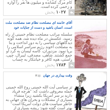
کام مرگ کشانده و میلیون ها نفر را آواره
و زخمی کرده است.
۱۰۲۷
پخش
آقای خامنه ای مصلحت نظام ضد مصلحت ملت
است، انسان باشید و دست از جنایات خود
بردارید
۰
سلسله مراتب مصلحت نظام خمینی از راه
رسید، عکسش در ماه دیده شد، همه گونه
دیدگاههای سیاسی را به دور انداخت و بنا
به مصلحت آخوند رژیم سراسر اسلامی را
برپا نمود. مزدوران، کاسه لیسان به گرد او
جمع گشتند. شاهی، مصدقی، لیبرال، چپی،
راستی، همه کافر و خیانتکار به حساب
آمده، دستگیر، شکنجه، یا اعدام گشتند.
۱۷۸۴
پخش
وقت بیداری در جهان
۲
تز سیاسی آیت الله خمینی روح الله خمینی
جمله معروفی داشت که: "هرچه فریاد
دارید بر سر آمریکا بکشید زیرا منشاء
بسیاری از مشکلات و بحران های جهانی به
خاطر سیاست های دولت آمریکا است"
بهتر است گفته شود: ریشه بسیاری از