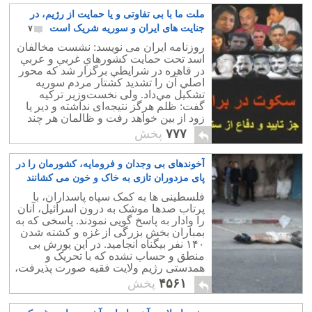
ملت ما با بی تفاوتی و یا حمایت از رژیم، در
جنایت های ایران و سوریه شریک است
۷
روزنامه ایران می نویسد: نشست مخالفان
اسد تحت حمايت كشورهاي غربي و عربي
در قاهره در شرايطي برگزار شد كه محور
اصلي آن را تشديد كشتار مردم سوريه
تشكيل مي‌داد. ولی نخست‌وزیر ترکیه
گفت: ظلم هرگز نتیجه‌ای نداشته و دیر یا
زود از بین خواهد رفت و ظالمان هر چند
که ظلمشان طولانی باشد عمر طولانی
۷۷۷
پخش
نخواهند داشت."
آخوندهای بی وجدان و فرومایه، کشورمان را در
پای مزدوران تازی به خاک و خون می کشانند
۱۹
فلسطینی ها به کمک سپاه پاسداران، با
پرتاب صدها موشک به درون اسرائیل، آنان
را وادار به پاسخ گویی نمودند. پاسخی که به
بمباران بخش بزرگی از غزه و کشته شدن
۱۴۰ نفر بیگناه انجامید. در این یورش بی
منطق و حساب نشده که با تحریک و
همدستی رژیم ولایت فقیه صورت پذیرفت،
از هر نظر قابل ملامت و سرزنش است.
۴۵۶۱
پخش