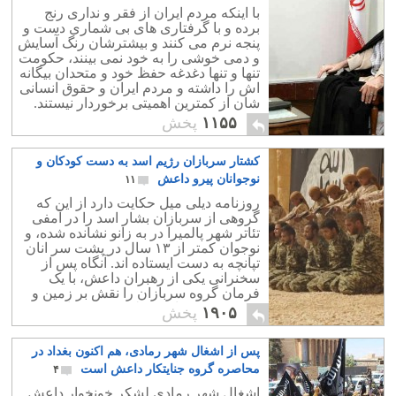
با اینکه مردم ایران از فقر و نداری رنج
برده و با گرفتاری های بی شماری دست و
پنجه نرم می کنند و بیشترشان رنگ آسایش
و دمی خوشی را به خود نمی بینند، حکومت
تنها و تنها دغدغه حفظ خود و متحدان بیگانه
اش را داشته و مردم ایران و حقوق انسانی
شان از کمترین اهمیتی برخوردار نیستند.
۱۱۵۵
پخش
کشتار سربازان رژیم اسد به دست کودکان و
نوجوانان پیرو داعش
۱۱
روزنامه دیلی میل حکایت دارد از این که
گروهی از سربازان بشار اسد را در آمفی
تئاتر شهر پالمیرا در به زانو نشانده شده، و
نوجوان کمتر از ۱۳ سال در پشت سر انان
تپانچه به دست ایستاده اند. آنگاه پس از
سخنرانی یکی از رهبران داعش، با یک
فرمان گروه سربازان را نقش بر زمین و
در خون خودشان غوطه ور می سازند.
۱۹۰۵
پخش
پس از اشغال شهر رمادی، هم اکنون بغداد در
محاصره گروه جنایتکار داعش است
۴
اشغال شهر رمادی لشکر خونخوار داعش