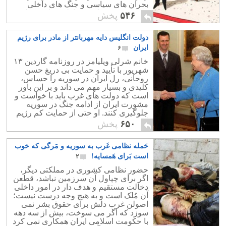
بحران های سیاسی و جنگ های داخلی
منطقه و در جهان به خاطر سیاست های
۵۴۶
پخش
پلید حکومت اسلامی است.
دولت انگلیس دایه مهربانتر از مادر برای رژیم
ایران
۶
خانم شرلی ویلیامز در روزنامه گاردین ۱۳
شهریور با تأیید و حمایت بی دریغ حسن
روحانی، رل ایران در سوریه را حساس،
کلیدی و بسیار مهم می داند و بر این باور
است که دولت های غرب باید با خواست و
مشورت ایران از ادامه جنگ در سوریه
جلوگیری کنند. او حتی از حمایت کم رژیم
ایران، دولت خود را ملامت و سرزنش می
۶۵۰
پخش
کند.
حَمله نظامی غَرب به سوریه و مَرگی که خوب
است بَرای هَمسایه!
۲
حضور نظامی کشوری در مملکتی دیگر،
اگر برای چپاول آن سرزمین نباشد، قطعن
دخالت مستقیم و هدف دار در امور داخلی
آن مُلک است و به هیچ وجه درست نیست؛
اصولن غرب دلش برای حقوق بشر نمی
سوزد که اگر می سوخت، بیش از سه دهه
با حکومت اسلامی ایران همکاری نمی کرد