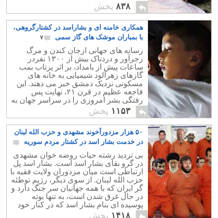
و زمینه کشتار آزادی خواهان را فراهم نمی
۸۳۸
پخش
ساخت.
همکاری خامنه ای و بشاراسد در کشتارگروهی،
با بمباران موشک های گاز سمی
۷
رسانه های جهانی ازجان کندن و مرگ
زجرآور و دردناک بیش از ۱۳۰۰ نفردر
ساعات پیش از بامداد، بر اثر پرتاب بمب
گازهای زهرآلود شیمیایی به خانه های
مسکونی نزدیک دمشق خبر می دهند. این
فاجعه عظیم در قرن ۲۱، نهایت پس
رفتگی بشر امروزی را در سراسر جهان به
خوبی نشان می دهد. جنایتی که می بینیم و
۱۱۵۳
پخش
از کنارش می گذریم.
۵۰ هزار مزدورآخوند مشهدی و حزب الله لبنان
در خدمت بشار اسد در کشتار مردم سوریه
۲
بی تردید رشته حیات روضه خوان مشهدی
در گرو بقای بشار اسد است. بشار اسد پل
ارتباطی است میان مزدوران ولایت فقیه با
حزب الله لبنان. از سوی دیگر، رژیم توطئه
گر ایران که با همه جهانیان سر جنگ دارد و
در حال غرق شدن است، به تنها بوته
پوسیده ای بنام بشار اسد که در کنار خود
می یابد چسبیده است.
۱۴۱۸
پخش