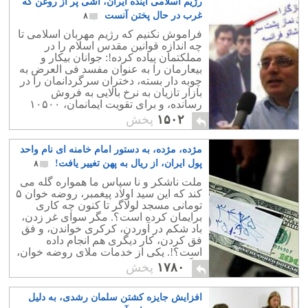
رژیم اسلامی آینده ایران، آشی پر از روغن که
غرب در حال پختن آنست
۸
فراموش نکنیم که رژیم مهربان اسلامی تا
چه اندازه قوانین مقدس اسلام را در
مملکتمان پیاده کرده!: جوانان بیکار و
بیعارمان را به عنوان مفسد فی العرض به
چوبه دار بسته، دختران سرگردانمان را در
بازار تازیان به نرخ بالایی به فروش
رسانده، و برای تقویت ایمانمان، ۱۰۵۰۰
امامزاده و تعداد بیشماری مسجد ساخته
۱۵۰۲
پخش
است!.
مژده، مژده، به دستور امام خامنه ای نام واحد
پول ایران، از ریال به پهن تغییر یافت!
۸
ملت ناشکر و نا سپاس ما همواره گله می
کند که این سید اولاد پیغمبر، روضه خوان ۵
تومانی مسجد لولاگر تا کنون چه کاری
برایمان کرده است؟. مگر سوای غر زدن،
باد شکم در آوردن، کرکری خواندن، و فق
فق کردن، کار دیگری هم انجام داده
است؟!. یکی از خدمات ملای روضه خوان،
برگزیدن م‍حمودجان تر خلاص زن معروف
۱۷۸۰
پخش
بود.
افزایش جایزه کشتن سلمان رشدی، به دلیل