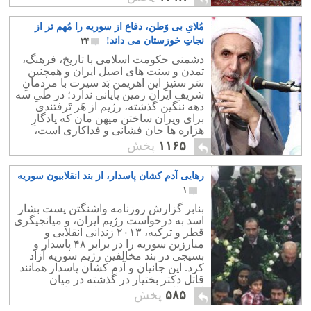
مُلایِ بی وَطن، دفاع از سوریه را مُهم تر از
نجاتِ خوزستان می داند!
۲۴
دشمنی حکومت اسلامی با تاریخ، فرهنگ،
تمدن و سنت های اصیل ایران و همچنین
سَر ستیزِ این اهریمن بَد سیرت با مردمانِ
شریفِ ایران زمین پایانی ندارد؛ در طیِ سه
دهه ننگین گذشته، رژیم از هَر تَرفتندی
برای ویران ساختن میهن مان که یادگارِ
هزاره ها جان فشانی و فداکاری است،
استفاده نموده.
۱۱۶۵
پخش
رهایی آدم کشان پاسدار، از بند انقلابیون سوریه
۱
بنابر گزارش روزنامه واشنگتن پست بشار
اسد به درخواست رژیم ایران، و میانجیگری
قطر و ترکیه، ۲۰۱۳ زندانی انقلابی و
مبارزین سوریه را در برابر ۴۸ پاسدار و
بسیجی در بند مخالفین رژیم سوریه آزاد
کرد. این جانیان و آدم کشان پاسدار همانند
قاتل دکتر بختیار در گذشته در میان
استقبال با شکوه رژیم وارد تهران شدند.
۵۸۵
پخش