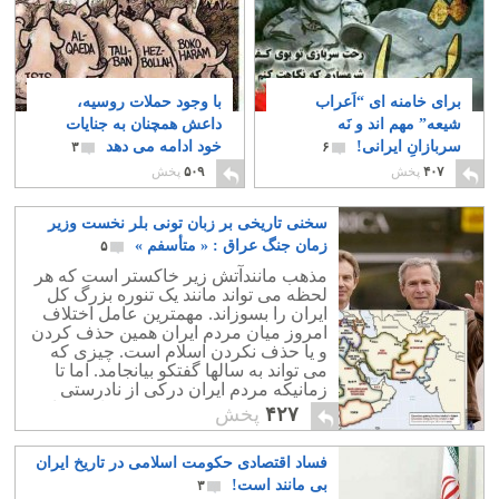
برای خامنه ای “اَعراب
با وجود حملات روسیه،
شیعه” مهم اند و نَه
داعش همچنان به جنایات
سربازانِ ایرانی!
خود ادامه می دهد
۳
۶
۴۰۷
پخش
۵۰۹
پخش
سخنی تاریخی بر زبان تونی بلر نخست وزیر
زمان جنگ عراق : « متأسفم »
۵
مذهب مانندآتش زیر خاکستر است که هر
لحظه می تواند مانند یک تنوره بزرگ کل
ایران را بسوزاند. مهمترین عامل اختلاف
امروز میان مردم ایران همین حذف کردن
و یا حذف نکردن اسلام است. چیزی که
می تواند به سالها گفتکو بیانجامد. اما تا
زمانیکه مردم ایران درکی از نادرستی
مذهب و درستی سیستم دموکراتیک نداشته
۴۲۷
پخش
باشند ، امیدی به تغییر عمده در اوضاع
نابسامان ایران نخواهد بود.
فساد اقتصادی حکومت اسلامی در تاریخ ایران
بی مانند است!
۳