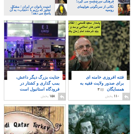
فرهنگی سرچشمه می گیرد؛
ایرانی، و یا تازیان؟
نکاتی از سرنگونی هواپیمای
امنیت بانوان در ایران ؛ مشکل
روسیه
تجاوز که رژیم با «حجاب» به آن
پاسخ می دهد!
فتنه افروزی خامنه ای
جنایت بزرگ دیگر داعش،
برای صدور ولایت فقیه به
بمب گذاری و کشتار در
همسایگان
فرودگاه استانبول است
۳
۲
۱۱۰
پخش
۱۵۸
پخش