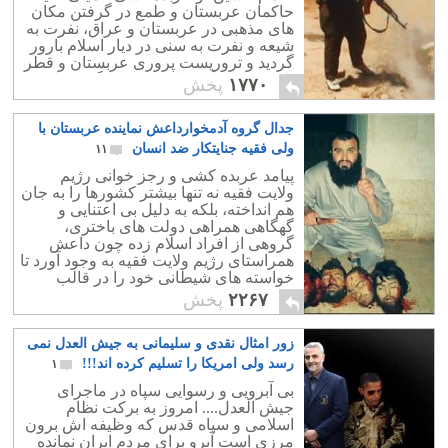
حاکمان عربستان و طمع در گرفتن مکان
های مذهبی در عربستان و عراق، نفرت به
شیعه و نفرت به سنی در دیار اسلام بارور
گردید و تروریست پروری عربستان و قطر
با کمک های آمریکا موجب برانگیختن این
۱۷۷۰
پخش
گروههاشد.
جدال گروه آدمخوارداعش نماینده عربستان با
ولی فقیه جنایتکار ضد انسان
۱۱
پیامد عربده کشی و رجز خوانی رژیم
ولایت فقیه نه تنها بیشتر کشورها را به جان
هم انداخته، بلکه به دلیل بی اعتنایی و
گهگاهی همراهی دولت های باختری،
گروهی از افراد اسلام زده چون داعش
همراستای رژیم ولایت فقیه به وجود آورد تا
خواسته های شیطانی خود را در قالب
شریعه و دستورات عقب افتاده اسلامی
۲۲۶۷
پخش
پیاده کند.
زور امثال نقدی و سلیمانی به جیش العدل نمی
رسد ولی امریکا را تسلیم کرده اند!!!
۱
بی آبرویی و رسوایی سپاه در ماجرای
جیش العدل.... امروز به برکت نظام
اسلامی و سپاه قدس که وظیفه اش برون
مرزی است آبرو برای مردم ایران نمانده