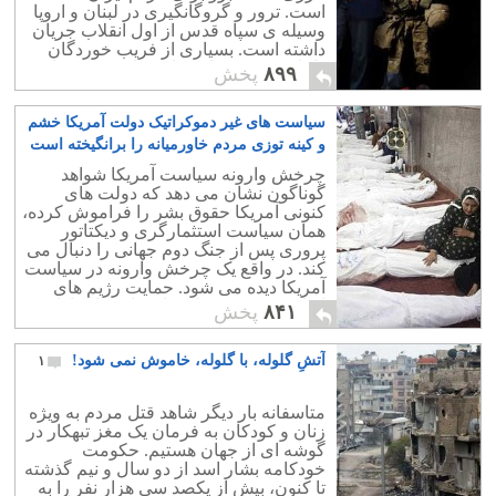
است. ترور و گروگانگیری در لبنان و اروپا
وسیله ی سپاه قدس از اول انقلاب جریان
داشته است. بسیاری از فریب خوردگان
داخلی که نمی دانند کار سپاه قدس تنها
۸۹۹
پخش
ترور و خرابکاری است ،همیشه داد می
زنند که: آمریکا و اسرائیل در برابر سپاه
سیاست های غیر دموکراتیک دولت آمریکا خشم
قدس تسلیم شده اند. اما حقیقت تلخ چیز
دیگری است. حقیقت آن است که نه در
و کینه توزی مردم خاورمیانه را برانگیخته است
داخل و نه در خارج ،سپاه توان این را ندارد
۱
چرخش وارونه سیاست آمریکا شواهد
که با گروههای کوچک مخالف برخورد کند و
گوناگون نشان می دهد که دولت های
امنیت مرزها را برقرار نماید. ماجرای
کنونی آمریکا حقوق بشر را فراموش کرده،
گروگانگیری سربازان ایرانی تنها یک نمونه
همان سیاست استثمارگری و دیکتاتور
است.
پروری پس از جنگ دوم جهانی را دنبال می
کند. در واقع یک چرخش وارونه در سیاست
آمریکا دیده می شود. حمایت رژیم های
ایران، سوریه، و طرفداری از جنایتکاران
۸۴۱
پخش
مذهبی نمونه آنست.
آتشِ گلوله، با گلوله، خاموش نمی شود!
۱
متاسفانه بار دیگر شاهد قتل مردم به ویژه
زنان و کودکان به فرمان یک مغز تبهکار در
گوشه ای از جهان هستیم. حکومت
خودکامه بشار اسد از دو سال و نیم گذشته
تا کنون، بیش از یکصد سی هزار نفر را به