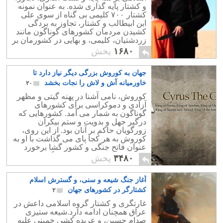
و کشتار پایه گذاری شده. به عنوان نمونه
کشتار ۷۰۰ کلیمی بی گناه از سوی علی
ابن ابیطالب و کشتار، تجاوز به بردگی
کشیدن مردمان کشورهای گوناگون مانند
زردشتیان، کلیمی، و بهایی در کشورمان بر
اساس دستورات اسلام ناب محمدی بوده
۱۶۸۰
پخش
است.
جهان به کوروش بزرگی دیگر نیاز دارد تا
خاورمیانه آش و لاش را نجات بخشد
۲۰
کوروش، نامی آشنا در پهنه گیتی و مظهر
آزادی و دموکراسی برای کشورهای
گوناگون به شمار می آمد. کشورهایی که
درگیر جهل و بدویت و ستم بیکران
زورگویان حاکم بر آنان بود. از این روی،
کوروش به هر کجا پای می گذاشت با او به
عنوان فاتح جنگی و کشور گشا برخورد
نمی شد. بلکه مورد ستایش وگرامی داشت
۳۴۸۰
پخش
مردم قرار می گرفت.
آغاز جنگ شیعه و سنی، و گسترش اسلام
کشتارگر در کشورهای جهان
۲
غارتگری و کشتار گروه اسلامی داعش در
عراق همچنان ادامه دارد.شیعه ستیزی
صدام حسین، و عربده کشی خمینی علیه