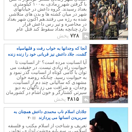
با گرفتن شهر رمادی، به۱۰۰ کیلومتری
بغداد رسیدند. گروه داعش در خیابانهای
شهر در میان کشته ها و بدن های متلاشی
شده به رژه می رفتند.هم اکنون شهر بغداد
در محاصره و تیر رس داعش قرار
دارد.چنانچه بغداد سقوط کند قتل عام
بزرگی نظیر حمله مغول میان شیعه و
۷۲۸
پخش
سنی به وجود می آید.
آنجا که وجدانها به خواب رفت و قلبهاسیاه
گشت، جلاد داعش نیز قربانی خود را زنده زنده
در آتش بسوزاند
۲۱
آیا انسانیت مرده است؟ ‘از انسانیت تا
حیوانیت راه زیادی نیست. در حقیقت می
توان با گامی کوتاه از انسانیت گذر نمود و
به حیوانیت رسید. چنانکه روضه خوان
مشهدی که سالیانی چند دم از انسانیت،
وجدان، و شرافت می زد ناگهان به دیو
سیرتی کشتارگر و خون آشام در کشورمان
مبدل گشت و فرزندانی ابر جنایتکار تربیت
۴۸۱۵
پخش
کرد.
جلادان اسلام ناب محمدی داعش همچنان به
سربریدن انسانها می پردازند
۲۰
تعریف و شناخت از اسلام مکتب و فلسفه
اسلامی بر سه پایه وحشت اندازی، تجاوز،