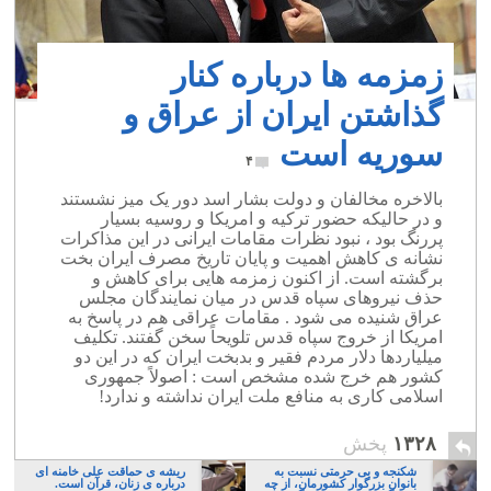
زمزمه ها درباره کنار
گذاشتن ایران از عراق و
سوریه است
۴
بالاخره مخالفان و دولت بشار اسد دور یک میز نشستند
و در حالیکه حضور ترکیه و امریکا و روسیه بسیار
پررنگ بود ، نبود نظرات مقامات ایرانی در این مذاکرات
نشانه ی کاهش اهمیت و پایان تاریخ مصرف ایران بخت
برگشته است. از اکنون زمزمه هایی برای کاهش و
حذف نیروهای سپاه قدس در میان نمایندگان مجلس
عراق شنیده می شود . مقامات عراقی هم در پاسخ به
امریکا از خروج سپاه قدس تلویحاً سخن گفتند. تکلیف
میلیاردها دلار مردم فقیر و بدبخت ایران که در این دو
کشور هم خرج شده مشخص است : اصولاً جمهوری
اسلامی کاری به منافع ملت ایران نداشته و ندارد!
۱۳۲۸
پخش
شکنجه و بی حرمتی نسبت به
ریشه ی حماقت علی خامنه ای
بانوان بزرگوار کشورمان، از چه
درباره ی زنان، قرآن است.