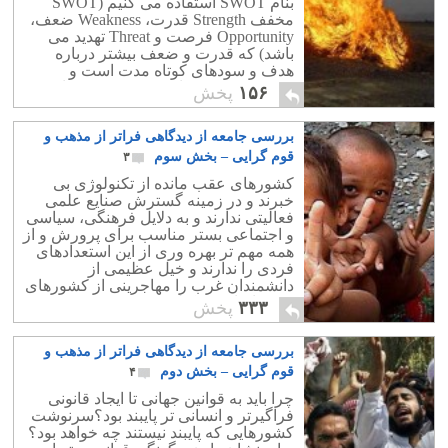
بنام SWOT استفاده می کنیم (SWOT
مخفف Strength قدرت، Weakness ضعف،
Opportunity فرصت و Threat تهدید می
باشد) که قدرت و ضعف بیشتر درباره
هدف و سودهای کوتاه مدت است و
فرصت و تهدید برای هدف و سود درازمدت
۱۵۶
پخش
می باشد.
بررسی جامعه از دیدگاهی فراتر از مذهب و
قوم گرایی – بخش سوم
۳
کشورهای عقب مانده از تکنولوژی بی
خبرند و در زمینه گسترش صنایع علمی
فعالیتی ندارند و به دلایل فرهنگی، سیاسی
و اجتماعی بستر مناسب برای پرورش و از
همه مهم تر بهره وری از این استعدادهای
فردی را ندارند و خیل عظیمی از
دانشمندان غرب را مهاجرینی از کشورهای
عقب افتاده تشکیل می دهند.
۳۳۳
پخش
بررسی جامعه از دیدگاهی فراتر از مذهب و
قوم گرایی – بخش دوم
۴
چرا باید به قوانین جهانی تا ایجاد قانونی
فراگیرتر و انسانی تر پایبند بود؟سرنوشت
کشورهایی که پایبند نیستند چه خواهد بود؟