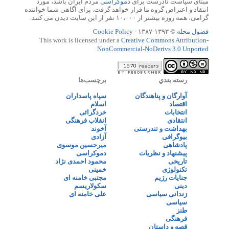
مبنای سیاست نادرست برای
دموکراسی
مردم ایران باشد، مورد
انتقاد و اعتراض گروه ما قرار خواهد گرفت. برای آگاهی شما خواننده
گرامی، همه روزه بیشتر از ۱۰،۰۰۰ نفر از این سایت دیدن می کنند.
فضول محله
© ۱۳۹۳-۱۳۸۷ -
Cookie Policy
This work is licensed under a
Creative Commons Attribution-
NonCommercial-NoDerivs 3.0 Unported
رسته بندي
برچسب‌ها
آوارگان و پناهندگان
سپاه پاسداران
اقتصاد
اسلام
انتخابات
خردگرائی
انتقادی
انقلاب فرهنگی
بهداشت و تندرستی
آخوند
بیوگرافی
آزادی
پادشاهی
میرحسین موسوی
پیشنهاد و نظریات
دموکراسی
تاریخی
محمود احمدی نژاد
تکنولوژی
خمینی
جنایات رژیم
مجتبی خامنه ای
دینی
سکولاریسم
زندانی سیاسی
علی خامنه ای
سیاسی
طنز
فرهنگی
قصه و داستان