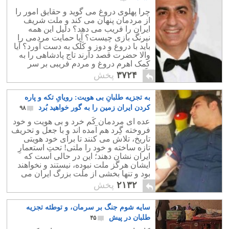
چرا پهلوی دروغ می گوید و حقایق امور را
از مردمان پنهان می کند و ملت شریف
ایران را فریب می دهد؟ دلیل این همه
نیرنگ بازی چیست؟ آیا حمایت مردمی را
باید با دروغ و دوز و کَلَک به دست آورد؟ آیا
والا حضرت قصد دارند تاج پادشاهی را به
کمک اهرمِ دروغ و مردم فریبی بر سر
بگذارند؟
۳۷۲۴
پخش
به تجزیه طلبانِ بی هویت: رویایِ تکه و پاره
کردن ایران زمین را به گور خواهید بُرد
۹۸
عده ای مردمان کَم خرد و بی هویت و خود
فروخته گِرد هم آمده اند و با جعل و تحریف
تاریخ، تلاش می کنند تا برای خود هویتی
تازه ساخته و خود را ملتی! تحتِ استعمارِ
ایران نشان دهند؛ این در حالی است که
ایشان هرگز ملت نبوده، نیستند و نخواهند
بود و تنها بخشی از ملت بزرگ ایران می
باشند.
۲۱۳۲
پخش
سایه شوم جنگ بر سرمان، و توطئه تجزیه
طلبان در پیش
۴۵