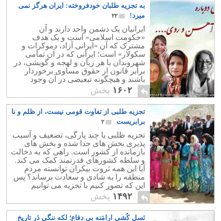
به تجزیه طلبان خودفروخته: ایران هرگز نمی
میرد!
۲۲
ایرانیان یک دشمن واحد دارند و آن
«حکومت اسلامی» است و یک هدف
مشترک که آن «ایرانی آزاد، دموکرات و
سکولار» است؛ ایرانی که در آن تمامی
شهروندان با هر زبان و لهجه و گویشی، در
برابر قانون از حقوق مساوی برخوردار
باشند و هیچگونه تبعیضی در آن وجود
نداشته باشد.
۱۶۰۲
پخش
تجزیه طلبی از تفاوت قومی نیست، از ظلم و نا
برابریست
۲
تجزیه طلبی یا چند پارگی، تضعیف و آسیب
پذیری بخش های جدا شده و بخش های
بازمانده از کشور است. راهی که به دخالت
و سلطه کشورهای قدرتمند کمک می کند.
آیا این همه ثروت بیکران توانسته مردم
منطقه را به شادی و سعادت برساند؟ پس
این که تصور کنیم با تجزیه می توانیم
کشورهایی آباد و سعادتمند داشته باشیم ، و
۱۴۹۲
پخش
تنها مشگل همین باشد سرابی بیش نیست!
نَسل کُشی ارامَنه بی دفاع؛ لکه ننگی دَر تاریخ