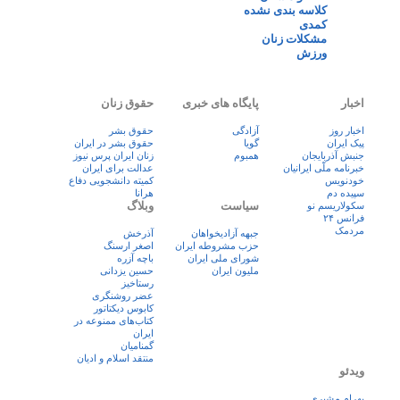
کلاسه بندی نشده
کمدی
مشکلات زنان
ورزش
اخبار
پایگاه های خبری
حقوق زنان
اخبار روز
آزادگی
حقوق بشر
پيک ايران
گویا
حقوق بشر در ایران
جنبش آذربایجان
همبوم
زنان ايران پرس نيوز
خبرنامه ملّی ایرانیان
عدالت برای ایران
خودنویس
کمیته دانشجویی دفاع
سپیده دم
هرانا
سیاست
وبلاگ
سکولاریسم نو
فرانس ۲۴
مردمک
جبهه آزادیخواهان
آذرخش
حزب مشروطه ایران
اصغر ارسنگ
شورای ملی ایران
باچه آزره
ملیون ایران
حسین یزدانی
رستاخیز
عضر روشنگری
کابوس دیکتاتور
کتاب‌های ممنوعه در
ایران
گمنامیان
منتقد اسلام و ادیان
ویدئو
بهرام مشیری