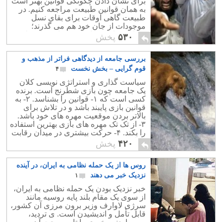
برای نشان دادن چگونگی قوانین بهتر است
به همان قوانین طبیعت مراجعه کنیم. در
طبیعت گاهی اوقات برای بقای نسل
موجودات از جان خود هم می گذرند؛
قربانی منافع کوتاه مدت برای منافع بلند
۵۳۰
پخش
مدت
بررسی جامعه از دیدگاهی فراتر از مذهب و
قوم گرایی – بخش نخست
۴
سیاست گذاری و استراتژی نویسی کلان
یک جامعه چون بازی شطرنج است. برنده
کسی است که ۱- قوانین را بشناسد. ۲- به
قوانین بازی پایبند باشد و در تلاش برای
بالاتر بردن موقعیت مهره های خود باشد.
۳- از تک تک مهره های بازی بهترین استفاده
را بکند. ۴- حرکت بیشتری در میدان رقابت
جهانی ببیند.
۴۲۰
پخش
روس ها از یک حمله نظامی به ایران، در آینده
نزدیک خبر می دهند
۱
خبر نزدیک بودن یک حمله نظامی به ایران،
از سوی یک مقام بلند پایه روسیه مانند
سرژی لاوارف وزیر برون مرزی آن کشور،
قابل تأمل و اندیشیدن است. ی تردید،