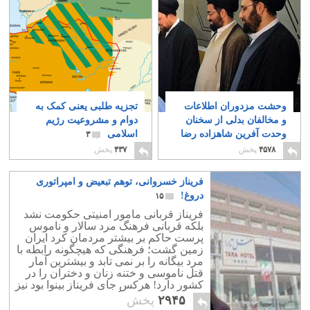
وحشت مزدوران اطلاعات
تجزیه طلبی یعنی کمک به
و مخالفان بدلی از سخنان
دوام و مشروعیت رژیم
وحدت آفرین شاهزاده رضا
اسلامی
۳
پهلوی
۸
۴۵۷۸
پخش
۴۳۷
پخش
فریناز خسروانی، توهم تبعیض و امپراتوری
دروغ!
۱۵
فریناز قربانی مامور امنیتی حکومت نشد
بلکه قربانی فرهنگ مرد سالار و ناموس
پرست حاکم بر بیشتر مردمان کرد ایران
زمین گشت؛ فرهنگی که هیچگونه رابطه با
مرد بیگانه را بر نمی تابد و بیشترین آمار
قتل ناموسی و ختنه زنان و دختران را در
کشور دارد! هرکس جای فریناز بینوا بود نیز
جز فرار، به چیز دیگری نمی اندیشید.
۲۹۴۵
پخش