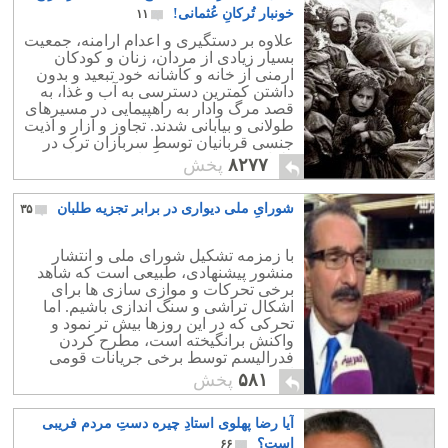
خونبار تُرکانِ عُثمانی!
۱۱
علاوه بر دستگیری و اعدام ارامنه، جمعیت
بسیار زیادی از مردان، زنان و کودکان
ارمنی از خانه و کاشانه خود تبعید و بدون
داشتن کمترین دسترسی به آب و غذا، به
قصد مرگ وادار به راهپیمایی در مسیرهای
طولانی و بیابانی شدند. تجاوز و آزار و اذیت
جنسی قربانیان توسط سربازان ترک در
طول تبعید به دفعات گزارش شده‌ است.
۸۲۷۷
پخش
شورایِ ملی دیواری در برابر تجزیه طلبان
۳۵
با زمزمه تشکیل شورای ملی و انتشار
منشور پیشنهادی، طبیعی است که شاهد
برخی تحرکات و موازی سازی ها برای
اشکال تراشی و سنگ اندازی باشیم. اما
تحرکی که در این روزها بیش تر نمود و
واکنش برانگیخته است، مطرح کردن
فدرالیسم توسط برخی جریانات قومی
است.
۵۸۱
پخش
آیا رضا پهلوی استادِ چیره دستِ مردم فریبی
است؟
۶۶