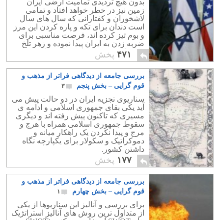
بدون هیچ تردیدی تمامیت ارضی ایران
زمین نیز در خطر خواهد افتاد و تمامی
لاشخوران و کفتارانی که سال های سال
است دندان برای تکه و پاره کردن این مرز
و بوم تیز کرده اند، فرصت مناسبی برای
ضربه زدن به ایران پیدا نموده و زهر تلخ
خود را به میهن درمانده مان خواهند
۴۷۱
پخش
خوراند.
بررسی جامعه از دیدگاهی فراتر از مذهب و
قوم گرایی – بخش پنجم
۳
سناریوی تجزیه ایران در دو حالت پیش می
آید یکی بقای جمهوری اسلامی و ادامه ی
مسیری که تاکنون پیش رفته اند و دیگری
سقوط جمهوری اسلامی همراه با هرج و
مرج و پیدا نکردن یک راهکار میانه و
دموکراتیک و سکولار برای یکپارچه نگاه
داشتن کشور.
۱۷۷
پخش
بررسی جامعه از دیدگاهی فراتر از مذهب و
قوم گرایی – بخش چهارم
۱
برای بررسی و آنالیز این سناریوها از یکی
از متداول ترین روش های آنالیز استراتژیک