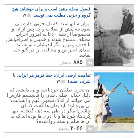
فضول محله منتقد است و برای خوشایند هیچ
گروه و حزبی مطلب نمی نویسد
۱۷
ایران سالهاست که تک حزبی اداره می
شود.چه پیش از انقلاب و چه پس از آن و
مخصوصاً از دهه ۶۰ تا به امروز احزاب
مختلف ممنوع شدند و خمینی و اطرافیانش
با حذف و ترور دگر اندیشان ، توانستند
صدای اعتراض و مخالفت را در گلو خفه
نمایند.
۸۸۵
پخش
تمامیت ارضی ایران، خط قرمز هر ایرانی با
شرف است!
۱۴
آن تجزیه طلبان خردباخته و بی دانشی که
دلیل جدایی طلبی شان را فاشیسم فارس!
می خوانند از اندک شعور، فَهم و انسانیت
بی بهره اند؛ باید بدان ها گفت که ای
خائنین! مگر در طی سه دهه گذشته، تنها
کُرد ها، بلوچ ها و یا آذری ها بوده اند که به
آن ها ظلم و ستم روا شده؟
۳۰۶۶
پخش