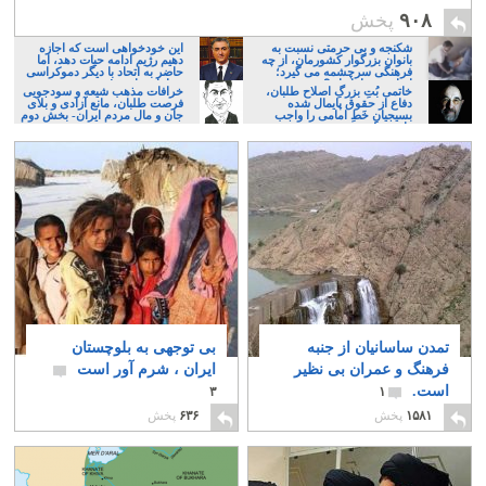
۹۰۸
پخش
شکنجه و بی حرمتی نسبت به
این خودخواهی است که اجازه
بانوان بزرگوار کشورمان، از چه
دهیم رژیم ادامه حیات دهد، اما
فرهنگی سرچشمه می گیرد؛
حاضر به اتحاد با دیگر دموکراسی
ایرانی، و یا تازیان؟
خواهان نباشیم!
خاتمی بُتِ بزرگِ اصلاح طلبان،
خرافات مذهب شیعه و سودجویی
دفاع از حقوق پایمال شده
فرصت طلبان، مانع آزادی و بلای
بسیجیانِ خَطِ امامی را واجب
جان و مال مردم ایران- بخش دوم
دانست!
تمدن ساسانیان از جنبه
بی توجهی به بلوچستان
فرهنگ و عمران بی نظیر
ایران ، شرم آور است
است.
۳
۱
۱۵۸۱
پخش
۶۳۶
پخش