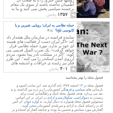
روسها چنین خبری را تا به صحت آن
اطمینان نداشته باشند از سوی یک مقام
برجسته سیاسی پخش نمی کنند و بنا به
مثالی: «تا نباشد چیزیکی، مردم نگویند
۱۳۵۷
پخش
چیزها».
حمله نظامی به ایران؛ رویایی شیرین و یا
کابوسی تلخ؟
۳
نماینده فرانسه در سازمان ملل هشدار داد
که; «اگر ایران دست از فعالیت های هسته
ای خود بر ندارد، مورد حمله نظامی قرار
خواهد گرفت». یک ضرب المثل قدیمی می
گوید: "اگر در مملکت نادر پیدا نشود، مردم
آرزوی آمدن اسکندر را می کنند". این طرز
فکر نیز زاینده ی خرافات و اندیشه های
امام زمانی است.
۴۰۱
پخش
فضول محله را بهتر بشناسید
فضول محله در ۱۳ اسفند ۱۳۸۷ پایه گذاری شد. این سایت کمبود و
نارسایی های
سیاسی
و
فرهنگی
کشورمان را زیر ذره بین گذاشته، و به
نقد می پردازد. هدف فضول محله کمک و راهگشایی است برای
رسیدن به
دموکراسی
،
سکولارسم
و
آزادی
در ایران. بر این اساس،
مسئولین فضول محله همواره به دنبال آوازند، نه
آوازه خوان
. آن کس
که در راستای کمک به آزادی و سربلندی کشورمان سخن گوید،
گفتارش مورد ستایش و تحسین ما بوده، و چنانچه گفتار او اشتباه و بر