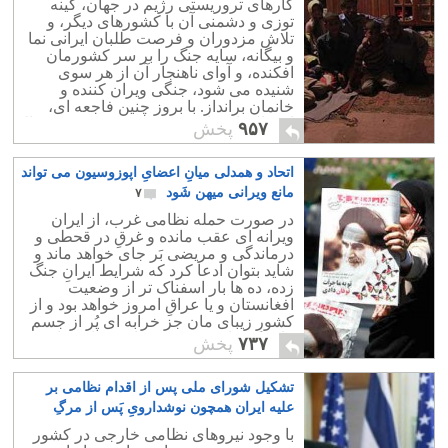
کارهای تروریستی رژیم در جهان، کینه
توزی و دشمنی آن با کشورهای دیگر، و
تلاش مزدوران و فرصت طلبان ایرانی نما
و بیگانه، سایه جنگ را بر سر کشورمان
افکنده، و آوای ناهنجار آن از هر سوی
شنیده می شود، جنگی ویران کننده و
خانمان برانداز. با بروز چنین فاجعه ای،
احتمال پاره پاره شدن و تجزیه کشور نیزبالا
۹۵۷
پخش
می رود.
اتحاد و همدلی میانِ اعضایِ اپوزوسیون می تواند
مانع ویرانی میهن شَود
۷
در صورت حمله نظامی غرب، از ایران
ویرانه ای عقب مانده و غرقِ در قحطی و
درماندگی و مریضی بَر جای خواهد ماند و
شاید بتوان ادعا کرد که شرایط ایرانِ جنگ
زده، ده ها بار اسفناک تر از وضعیت
افغانستان و یا عراقِ امروز خواهد بود و از
کشورِ زیبای مان جز خرابه ای پُر از جسم
های بی جان، چیزی بر جای نخواهد ماند.
۷۳۷
پخش
تشکیل شورای ملی پس از اقدام نظامی بر
علیه ایران همچون نوشدارویِ پَس از مرگِ
سهراب است
۱۲
با وجود نیروهای نظامی خارجی در کشور