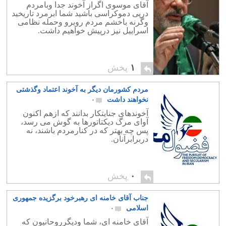
آقای موسوی اگراز آخوند جدا وبامردم
درپی دموکراسی باشید شما ابرمرد تاریخید
وگرنه باخشم مردم روبرو وحمله نظامی
اسراییل نیز درپیش خواهیم داشت.
۱
پخش
مردم کشورمان دیگر به آخوند اعتماد وگذشتی
نخواهند داشت
۰
آخوندهای جنایتکار بدانند که ازهم اکنون
آوای مرگ دیکتاتورها به گوش می رسد،
پس چه بهتر که در کنارمردم باشند، نه
دربرابرآنان.
۰
پخش
جناب آقای خامنه ای رهبرخود برگزیده جمهوری
اسلامی
۰
آقای خامنه ای، شما ودیگرروحانیون که