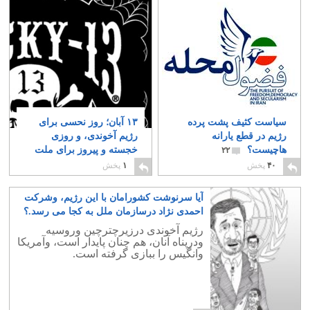
سیاست کثیف پشت پرده
۱۳ آبان؛ روز نحسی برای
رژیم در قطع یارانه
رژیم آخوندی، و روزی
هاچیست؟
خجسته و پیروز برای ملت
۲۲
ایران
۰
۴۰
پخش
۱
پخش
آیا سرنوشت کشورامان با این رژیم، وشرکت
احمدی نژاد درسازمان ملل به کجا می رسد.؟
۱
رژیم آخوندی درزیرچترچین وروسیه
ودرپناه آنان، هم چنان پایدار است، وآمریکا
وانگیس را ببازی گرفته است.