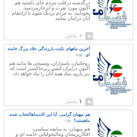
درگذشته درقلب مردم جای داشتید هم
اکنون مورد نفرت و انزجارمردمید.
بخودآیید، به مردم نزدیک شوید تا ازانتقام
آنان درامان بمانید.
۰
پخش
آخرین ماههای نکبت بارزندگی جلاد بزرگ خامنه
ای
۱
روحانیان، پاسداران، وبسیجی ها بدانند هم
اکنون درایران آتشی زیرخاکستر است که
دیر یازود بنیاد همه آنان را بباد خواهد داد.
۱
پخش
هم میهنان گرامی، آیا این کاندیداهاانتخاب شده
ماهستند؟
۰
هم میهنان، به سابقه سیاسی،
افکارپریشان ومالیخولیایی خامنه ای و