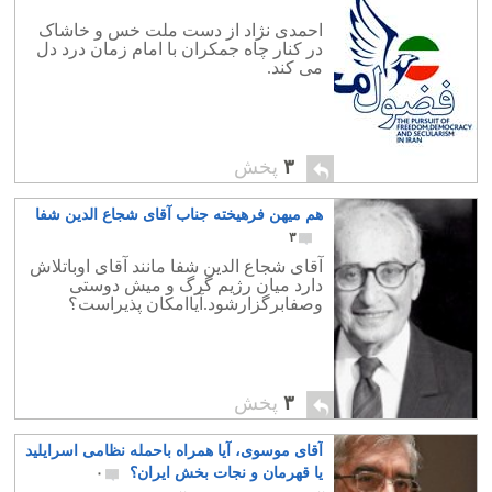
احمدی نژاد از دست ملت خس و خاشاک
در کنار چاه جمکران با امام زمان درد دل
می کند.
۳
پخش
هم میهن فرهیخته جناب آقای شجاع الدین شفا
۳
آقای شجاع الدین شفا مانند آقای اوباتلاش
دارد میان رژیم گرگ و میش دوستی
وصفابرگزارشود.آیاامکان پذیراست؟
۳
پخش
آقای موسوی، آیا همراه باحمله نظامی اسرایلید
یا قهرمان و نجات بخش ایران؟
۰