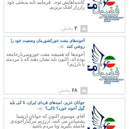
کاندیداهایش توجہ فرمایید تابه بدبختی خود
زارزار اشک بریزیم.
۲
پخش
آخوندهای مفت خورکشورمان وضعیت خود را
روشن کنند
۰
آخوندها که همیشه مفت خوروسربارجامعه
بوده اند، اکنون باید نشان دهند که با مردمند
یا بارژیم؟
۶۸
پخش
جوانان عزیز، امیدهای فردای ایران، تا کی باید
گول آخوند خورد؟ تاکی؟
۰
آقای موسوی اکنون که جوانان ازشما
پشتیبانی می کنند، ازرژیم مرگبارآخوندی
فاصله بگیرید وبا مردم باشید