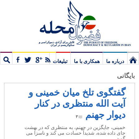
تلاش برای آزادی، دموکراسی و
THE PURSUIT OF FREEDOM,
سکولاریسم در ایران
DEMOCRACY & SECULARISM IN IRAN
درباره ما
همکاری با ما
تبلیغات
نخستین
مشترک
جستج
بایگانی
برگ
گفتگوی تلخ میان خمینی و
آیت الله منتظری در کنار
دیوار جهنم
۳
خمینی، جایگزین در جهنم، به منتظری که در بهشت
جای داده شده، شدیداً حسادت می کند و ناسزا می
گوید.