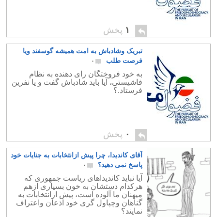
۱
پخش
تبریک وشادباش به امت همیشه گوسفند ویا
فرصت طلب
۰
به خود فروختگان رای دهنده به نظام
فاشیستی، آیا باید شادباش گفت و یا نفرین
فرستاد.؟
۰
پخش
آقای کاندیدا، چرا پیش ازانتخابات به جنایات خود
پاسخ نمی دهید؟
۰
آیا نباید کاندیداهای ریاست جمهوری که
هرکدام دستشان به خون بسیاری ازهم
میهنان ما آلوده است، پیش ازانتخابات به
گناهان وچپاول گری خود اذعان واعتراف
نمایند؟