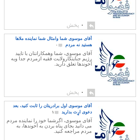
۰
پخش
آقای موسوی شما وامثال شما نماینده ملاها
هستید نه مردم
۰
آقای موسوی، شما وهمکارانتان با تایید
رژیم جنایتکارولایت فقیه ازمردم جدا وبه
آخوندها تعلق دارید.
۰
پخش
آقای موسوی اول برادریتان را ثابت کنید، بعد
دعوی ارٍث بدارید
۱
آقای موسوی، اگرشما خود را نماینده مردم
می دانید بجای پناه بردن به آخوندها، به
مردم مراجعه کنید.