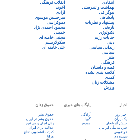
انتقادی
انقلاب فرهنگی
بهداشت و تندرستی
آخوند
بیوگرافی
آزادی
پادشاهی
میرحسین موسوی
پیشنهاد و نظریات
دموکراسی
تاریخی
محمود احمدی نژاد
تکنولوژی
خمینی
جنایات رژیم
مجتبی خامنه ای
دینی
سکولاریسم
زندانی سیاسی
علی خامنه ای
سیاسی
طنز
فرهنگی
قصه و داستان
کلاسه بندی نشده
کمدی
مشکلات زنان
ورزش
اخبار
پایگاه های خبری
حقوق زنان
اخبار روز
آزادگی
حقوق بشر
پيک ايران
گویا
حقوق بشر در ایران
جنبش آذربایجان
همبوم
زنان ايران پرس نيوز
خبرنامه ملّی ایرانیان
عدالت برای ایران
خودنویس
کمیته دانشجویی دفاع
سپیده دم
هرانا