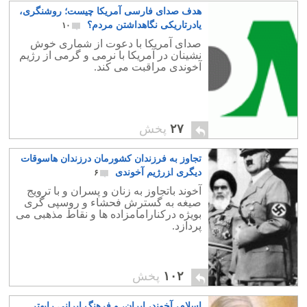
هدف صدای فارسی آمریکا چیست؛ روشنگری،
یادرتاریکی نگاهداشتن مردم؟
۱۰
صدای آمریکا با دعوت از شماری خوش
نشینان در آمریکا با نرمی و گرمی از رژیم
آخوندی مراقبت می کند.
۲۷
پخش
تجاوز به فرزندان کشورمان درزندان هاسوقات
دیگری ا‍زرژیم آخوندی
۶
آخوند باتجاوز به زنان و پسران و با ترویج
صیغه به گسترش فحشاء و روسپی گری
بویژه درکنارامامزاده ها و نقاط مذهبی می
پردازد.
۱۰۲
پخش
اسلام، آخوند، ایران، و فرهنگ ایرانی رابهتر