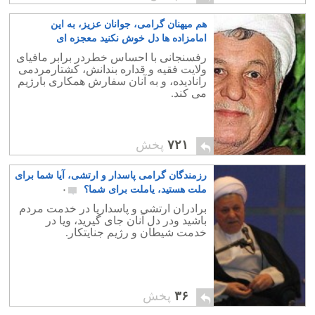
هم میهنان گرامی، جوانان عزیز، به این
امامزاده ها دل خوش نکنید معجزه ای
درکارنیست
۱
رفسنجانی با احساس خطردر برابر مافیای
ولایت فقیه و قداره بندانش، کشتارمردمی
رانادیده، و به آنان سفارش همکاری بارژیم
می کند.
۷۲۱
پخش
رزمندگان گرامی پاسدار و ارتشی، آیا شما برای
ملت هستید، یاملت برای شما؟
۰
برادران ارتشی و پاسداریا در خدمت مردم
باشید ودر دل آنان جای گیرید، ویا در
خدمت شیطان و رژیم جنایتکار.
۳۶
پخش