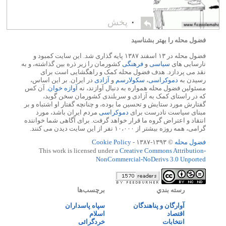
۰
پخش
فضول محله را بهتر بشناسید
فضول محله در ۱۳ اسفند ۱۳۸۷ پایه گذاری شد. این سایت کمبود و
نارسایی های
سیاسی
و
فرهنگی
کشورمان را زیر ذره بین گذاشته، و به
نقد می پردازد. هدف فضول محله کمک و راهگشایی است برای
رسیدن به
دموکراسی
،
سکولارسم
و
آزادی
در ایران. بر این اساس،
مسئولین فضول محله همواره به دنبال آوازند، نه
آوازه خوان
. آن کس
که در راستای کمک به آزادی و سربلندی کشورمان سخن گوید،
گفتارش مورد ستایش و تحسین ما بوده، و چنانچه گفتار او اشتباه و بر
مبنای سیاست نادرست برای
دموکراسی
مردم ایران باشد، مورد
انتقاد و اعتراض گروه ما قرار خواهد گرفت. برای آگاهی شما خواننده
گرامی، همه روزه بیشتر از ۱۰،۰۰۰ نفر از این سایت دیدن می کنند.
فضول محله
© ۱۳۹۳-۱۳۸۷ -
Cookie Policy
This work is licensed under a
Creative Commons Attribution-
NonCommercial-NoDerivs 3.0 Unported
رسته بندي
برچسب‌ها
آوارگان و پناهندگان
سپاه پاسداران
اقتصاد
اسلام
انتخابات
خردگرائی