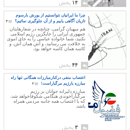
۱۴
پخش
چرا ما ایرانیان نتوانستیم از یورش بارسوم
تازیان آگاهی یابیم و از آن جلوگیری نمائیم؟
۴
هم میهنان گرامی، چنانچه در شعارهایتان
جمهوری ایرانی را جایگزین رژیم اسلامی
نکنید، شما خانواده عباسی را به جای اموی
به خلافت می رسانید، و آش همان آش، و
کاسه همان کاسه خواهد بود.
۴۴
پخش
اعتصاب منفی درکنارمبارزات همگانی تنها راه
مبارزه بارژیم مرگباراست!
۲
مبارزه دلیرانه جوانان بر رژیم
مرگبارآخوندی هنگامی شکوفاخواهد شد،
که با اعتصاب همه جانبه مردمی همراه
باشد.
۳
پخش