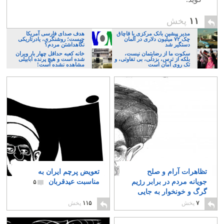
۱۱
پخش
مدیر پیشین بانک مرکزی با قاچاق
هدف صدای فارسی آمریکا
چک ۷۲ میلیون دلاری در آلمان
چیست؛ روشنگری، یادرتاریکی
دستگیر شد
نگاهداشتن مردم؟
سکوت ما از رضایتمان نیست،
خانه کعبه حداقل چهار بار ویران
بلکه از ترس، بزدلی، بی تفاوتی، و
شده است و هیچ پرنده ابابیلی
تک روی امان است
مشاهده نشده است!
تظاهرات آرام و صلح
تعویض پرچم ایران به
جویانه مردم در برابر رژیم
مناسبت عیدقربان
۵
گرگ و خونخوار به جایی
نمی رسد
۰
۷
پخش
۱۱۵
پخش