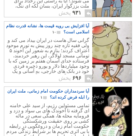
می شوند.! آیا به راستی این رخداد برای
ملت بززگوار ایران، بسان لکه ای ننگ،
مایه خجالت و سر افنکندگی نیست؟
۹۳۱
پخش
آیا افزایش بی رویه قیمت ها، نشانه قدرت نظام
اسلامی است؟
۱۰
گرانی سال هاست در ایران بیداد می کند و
ولی فقیه تازه چند روز پیش به تورم موحود
اعتراف کردند؛ بنازم به شعور این آخوند ۵
تومانی مسجد لولاگر، این رهبر خردمند،
فرستاده خدای آسمان هفتم بر زمین که با
وجود میلیاردها دلار و یورو ذخیره فردی
خود در بانک های خارجی، به آسانی و یک
شبه متوجه گرانی سرسام آور شدند.
۶۹۶
پخش
آیا سردمداران حکومت امام زمانی، ملت ایران
را ابله فرض کرده اند؟
۱
تمامی مسئولین رژیم، از سید علی خامنه
ای گرفته تا آخوندک های بی سواد و دزد و
فرومایه محله ها، همگی سعی در ماله
کشی بر روی حقیقت ورشکستگی
حکومت امام زمان و دروغگویی در رابطه
با بی اثری تحریم ها بر شرایط زندگی مردم