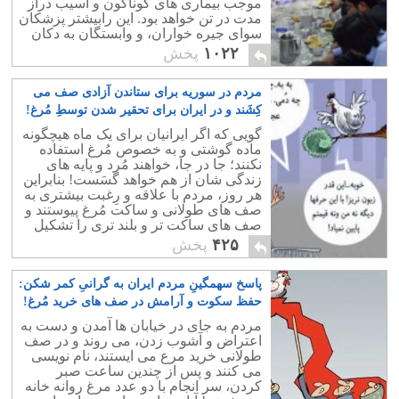
موجب بیماری های گوناگون و آسیب دراز
مدت در تن خواهد بود. این رابیشتر پزشکان
سوای جیره خواران، و وابستگان به دکان
داران دینی بدان سفارش و توصیه می کنند.
۱۰۲۲
پخش
مردم در سوریه برای ستاندن آزادی صف می
کِشَند و در ایران برای تحقیر شدن توسطِ مُرغ!
۳
گویی که اگر ایرانیان برای یک ماه هیچگونه
ماده گوشتی و به خصوص مُرغ استفاده
نکنند؛ جا در جا، خواهند مُرد و پایه های
زندگی شان از هم خواهد گسَست! بنابراین
هر روز، مردم با علاقه و رِغبت بیشتری به
صف های طولانی و ساکت مُرغ پیوستند و
صف های ساکت تر و بلند تری را تشکیل
دادند.
۴۲۵
پخش
پاسخ سهمگینِ مردم ایران به گرانیِ کمر شکن:
حفظ سکوت و آرامش در صف های خرید مُرغ!
۱۵
مردم به جای در خیابان ها آمدن و دست به
اعتراض و آشوب زدن، می روند و در صف
طولانی خرید مرع می ایستند، نام نویسی
می کنند و پس از چندین ساعت صبر
کردن، سر انجام با دو عدد مرغ روانه خانه