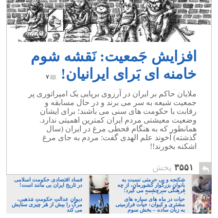
افزایش جَمعیت: نَقشه شوم
خامنه ای بَرای ایرانیان!
۷
ملایان حاکم بر ایران در آرزوی برپایی یک امپراتوری پر
جمعیت شیعه به سر می برند و در حال مسابقه و
رقابت با حکومت های سنی می باشند؛ برای ایشان
وضعیت معیشتی مردم ایران کمترین اهمیتی ندارد.
همانطور که به هنگام قحطی مرغ در ایران (سال
گذشته) آخوند علم الهدی گفت: مردم به جای مرغ
اشکنه بخورند!!
۳۵۵۱
پخش
شکنجه و بی حرمتی نسبت به
فساد اقتصادی حکومت اسلامی
بانوان بزرگوار کشورمان، از چه
در تاریخ ایران بی مانند است!
فرهنگی سرچشمه می گیرد؛
ایرانی، و یا تازیان؟
حیات در ماه های سیاره های
دیوانِ عدالتِ حکومتِ مَذهبی،
مشتری و کیوان: حیات فرازمینی
مرگ را بیش از هَر چیزی ستایش
به زبان ساده – بخش سوم
می کند