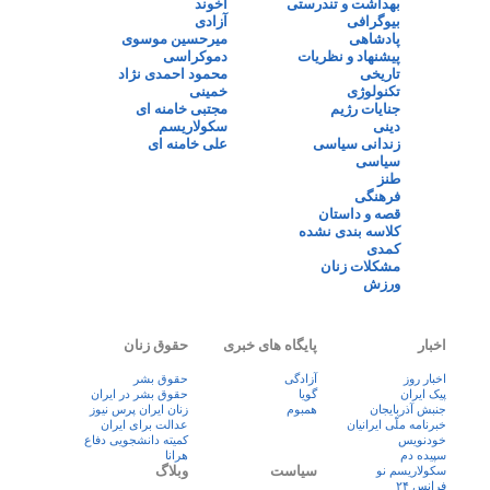
بهداشت و تندرستی
آخوند
بیوگرافی
آزادی
پادشاهی
میرحسین موسوی
پیشنهاد و نظریات
دموکراسی
تاریخی
محمود احمدی نژاد
تکنولوژی
خمینی
جنایات رژیم
مجتبی خامنه ای
دینی
سکولاریسم
زندانی سیاسی
علی خامنه ای
سیاسی
طنز
فرهنگی
قصه و داستان
کلاسه بندی نشده
کمدی
مشکلات زنان
ورزش
اخبار
پایگاه های خبری
حقوق زنان
اخبار روز
آزادگی
حقوق بشر
پيک ايران
گویا
حقوق بشر در ایران
جنبش آذربایجان
همبوم
زنان ايران پرس نيوز
خبرنامه ملّی ایرانیان
عدالت برای ایران
خودنویس
کمیته دانشجویی دفاع
سپیده دم
هرانا
سیاست
وبلاگ
سکولاریسم نو
فرانس ۲۴