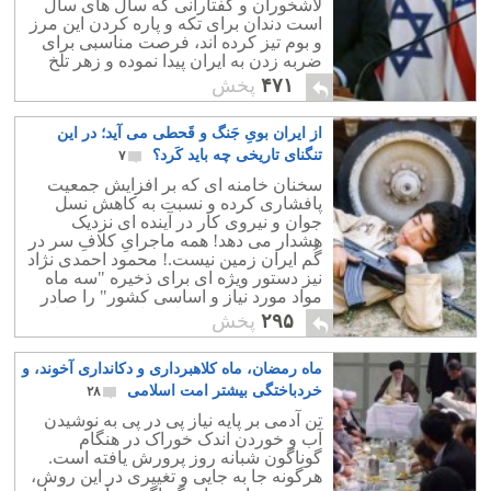
لاشخوران و کفتارانی که سال های سال
است دندان برای تکه و پاره کردن این مرز
و بوم تیز کرده اند، فرصت مناسبی برای
ضربه زدن به ایران پیدا نموده و زهر تلخ
خود را به میهن درمانده مان خواهند
۴۷۱
پخش
خوراند.
از ایران بویِ جَنگ و قَحطی می آید؛ در این
تنگنای تاریخی چه باید کَرد؟
۷
سخنان خامنه ای که بر افزایش جمعیت
پافشاری کرده و نسبت به کاهش نسل
جوان و نیروی کار در آینده ای نزدیک
هشدار می دهد! همه ماجرایِ کلافِ سر در
گُم ایران زمین نیست.! محمود احمدی نژاد
نیز دستور ویژه ای برای ذخیره "سه ماه
مواد مورد نیاز و اساسی کشور" را صادر
کرده که در دستور کارِ وزارت نیرو قرار
۲۹۵
پخش
گرفته است.
ماه رمضان، ماه کلاهبرداری و دکانداری آخوند، و
خردباختگی بیشتر امت اسلامی
۲۸
تن آدمی بر پایه نیاز پی در پی به نوشیدن
آب و خوردن اندک خوراک در هنگام
گوناگون شبانه روز پرورش یافته است.
هرگونه جا به جایی و تغییری در این روش،