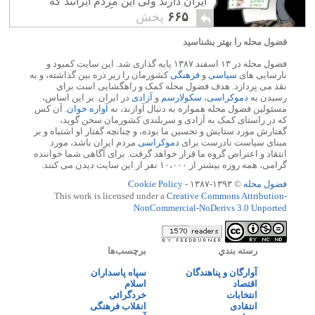
ایران دارند ولی این مردم ایرانند که
درشرابط دردناک زندگی به سر می برند و
۶۶۵
پخش
قربانی می شوند.
فضول محله را بهتر بشناسید
فضول محله در ۱۳ اسفند ۱۳۸۷ پایه گذاری شد. این سایت کمبود و
نارسایی های
سیاسی
و
فرهنگی
کشورمان را زیر ذره بین گذاشته، و به
نقد می پردازد. هدف فضول محله کمک و راهگشایی است برای
رسیدن به
دموکراسی
،
سکولارسم
و
آزادی
در ایران. بر این اساس،
مسئولین فضول محله همواره به دنبال آوازند، نه
آوازه خوان
. آن کس
که در راستای کمک به آزادی و سربلندی کشورمان سخن گوید،
گفتارش مورد ستایش و تحسین ما بوده، و چنانچه گفتار او اشتباه و بر
مبنای سیاست نادرست برای
دموکراسی
مردم ایران باشد، مورد
انتقاد و اعتراض گروه ما قرار خواهد گرفت. برای آگاهی شما خواننده
گرامی، همه روزه بیشتر از ۱۰،۰۰۰ نفر از این سایت دیدن می کنند.
فضول محله
© ۱۳۹۳-۱۳۸۷ -
Cookie Policy
This work is licensed under a
Creative Commons Attribution-
NonCommercial-NoDerivs 3.0 Unported
رسته بندي
برچسب‌ها
آوارگان و پناهندگان
سپاه پاسداران
اقتصاد
اسلام
انتخابات
خردگرائی
انتقادی
انقلاب فرهنگی