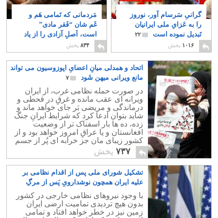
گرانیِ سَرسام آور، نوروز
مَردمانی که تَمامی هَم و
را به عَزایِ ملی ایرانیان
غَم شان “فَقر مادی”
تَبدیل نموده است
است، اَصلِ آزادی را از یاد
۲۲
می بَرند!
۶
۱۰۱۶
پخش
۸۳۴
پخش
اتحاد و همدلی میانِ اعضایِ اپوزوسیون می تواند
مانع ویرانی میهن شَود
۷
در صورت حمله نظامی غرب، از ایران
ویرانه ای عقب مانده و غرقِ در قحطی و
درماندگی و مریضی بَر جای خواهد ماند و
شاید بتوان ادعا کرد که شرایط ایرانِ جنگ
زده، ده ها بار اسفناک تر از وضعیت
افغانستان و یا عراقِ امروز خواهد بود و از
کشورِ زیبای مان جز خرابه ای پُر از جسم
های بی جان، چیزی بر جای نخواهد ماند.
۷۳۷
پخش
تشکیل شورای ملی پس از اقدام نظامی بر
علیه ایران همچون نوشدارویِ پَس از مرگِ
سهراب است
۱۲
با وجود نیروهای نظامی خارجی در کشور
بدون هیچ تردیدی تمامیت ارضی ایران
زمین نیز در خطر خواهد افتاد و تمامی