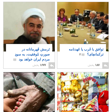
توافق با غَرب یا عَهدنامه
نَرمش قَهرمانانه در
ترکمانچای؟
صورتِ مُوفقیت، به سودِ
۲
مردم ایران خواهد بود
۵
۱۸۷
پخش
۱۶۷۷
پخش