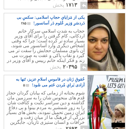
نهراسید و در پیشاپیش اعتراضات مردمی
۱۷۱۳
پخش
آغوش بر روی خطرات گشود.
یکی از مَزایایِ حجابِ اسلامی: سکسِ بی
دَردسَرِ وَزیر عُلوم دَر آسانسور!
۲۸۵
حجاب به شدت اسلامیِ سرکار خانم
اردکانی، کام گرفتن را برای آقای وزیر
بسیار ساده تر کرده است؛ چرا که وقتی
اشخاص دیگری وارد آسانسور می شوند،
آن بانوی مسلمان حجابش را سفت تر می
گیرد و نقاب پاکی و عفت به صورت می
زند و فکر اینکه خانم رییس و آقای وزیر در
حال عشق بازی بوده اند، به ذهن هیچ کسی
۲۰۳۹۵
پخش
خطور نمی کند.
حُقوقِ زَنان در قاموسِ اسلامِ عزیز، تَنها به
آزادی بَرایِ مُردن خَتم می شَود!
۵
شوم بختانه از زمانی که بیابان گردان حجاز
قَدم های منحوس شان را به سرزمین مان
گذاشته و دین سراسر نکبت و کثافت شان
را به زورِ شمشیر به مردم بینوا و بی دفاعِ
ایران زمین تحمیل نمودند، بخش های بسیار
بزرگی از فرهنگ ما از میان رَفت و
خرافات و انسان ستیزی تازیان، جایگزین
بیشتر پندارهای نیکوی ایرانیان شد.
۲۶۹۳
پخش