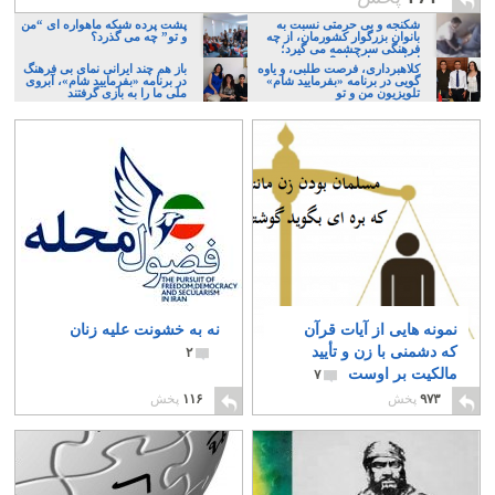
شکنجه و بی حرمتی نسبت به
پشت پرده شبکه ماهواره ای “من
بانوان بزرگوار کشورمان، از چه
و تو” چه می گذرد؟‎
فرهنگی سرچشمه می گیرد؛
ایرانی، و یا تازیان؟
کلاهبرداری، فرصت طلبی، و یاوه
باز هم چند ایرانی نمای بی فرهنگ
گویی در برنامه «بفرمایید شام»
در برنامه «بفرمایید شام»، آبروی
تلویزیون من و تو
ملی ما را به بازی گرفتند
نمونه هایی از آیات قرآن
نه به خشونت علیه زنان
که دشمنی با زن و تأیید
۲
مالکیت بر اوست
۷
۹۷۳
پخش
۱۱۶
پخش