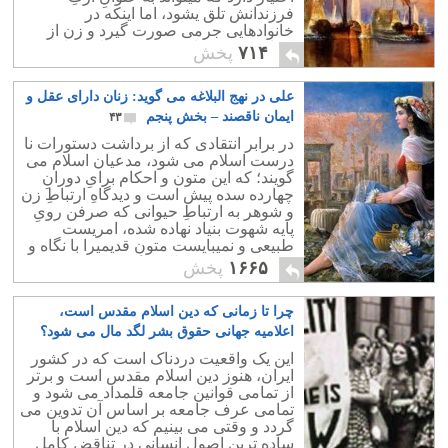
فرزندانش تلق یشود، اما اینکه در
خانوادهایی جرمی صورت گیرد و زن از
پرداختِ دیه معاف شود یک حالتِ خاص
۷۱۴
پخش
است.
علی در نهج البلاغه می گوید: زنان دارای عقل و
ایمان ناقصند – بخش پنجم
۴۳
در برابر انتقادی که از برداشت دستورات نا
درست اسلام می شود، مدعیان اسلام می
گویند؛ که این متون و احکام برایِ دورانِ
چهارده سده پیش است و دیدگاهِ ارتباطِ زن
و شوهر به ارتباطِ حیوانی که صرفن رویِ
پایه شهوت بنیاد نهاده شده، امریست
طبیعی و نمیبایست متونِ قدیمیرا با نگاه و
درک امروزی به چالش کشید.
۱۶۶۵
پخش
چرا تا زمانی که دین اسلام مقدس است،
اعلامیه جهانی حقوق بشر لگد مال می شود؟
۱۵
این یک واقعیت دردناک است که در کشور
ایران، هنوز دین اسلام مقدس است و برتر
از تمامی قوانین جامعه قلمداد می شود و
تمامی عرف جامعه بر اساس آن تدوین می
گردد و وقتی می بینیم که دین اسلام با
ساده ترین اصول انسانی در تناقضِ کامل