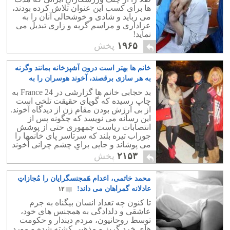
ها برای کسب این عنوان تلاش کرده بودند،
می رباید و شادی و خوشحالی آنان را به
عزاداری و مراسم گریه و زاری تبدیل می
نماید!
۱۹۶۵
پخش
خانم ها بهتر است درون آشپزخانه بمانند وگرنه
به هر سازی برقصند، آخوند هوسران را به
تحریک وا میدارند
۷
بد حجابی خانم ها گزارشی در France 24 به
چاپ رسیده که گویای حقیقت تلخی است
از بی ارزش بودن مقام زن از دیدگاه آخوند.
این رسانه می نویسد که چگونه پس از
انتصابات ریاست جمهوری حتی از پوشش
جوراب تیره بلند که سرتاسر پای خانمها را
می پوشاند و جایی برای چشم چرانی آخوند
نمی ماند نیز ایراد می گیرند.
۲۱۵۳
پخش
محمد خاتمی، اعدام هَمجنسگرایان را مُجازاتِ
عادلانه گمراهان می داند!
۱۲
تا کنون چه تعداد انسان بیگناه به جرم
عاشقی و دلدادگی به همجنس های خود،
توسط روحانیون، مردم دیندار و حکومت
های خرد گریز و مذهبی کشته شده و مورد