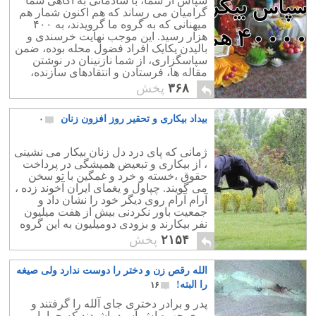
سپاس از شما، با شادمانی به آگاهی شما
گرامیان می رساند که هم اکنون شمار هم
میهنانی که به گروه ما گرویدند، به ۴۰۰
هزار رسید. این موجب نهایت خرسندی و
بالیدن یکایک افراد فضول محله بوده، ضمن
سپاسگزاری، از شما نازنینان در نوشتن
مقاله ها، فرستادن و انتقادهای سازنده،
درخواست کمک و همکاری بیشتر دارد.
۳۶۸
پخش
بیداد بیکاری و تحقیر روز افزون زنان
۰
ژمانی که پای درد دل زنان بیکار می نشینی
، از بیکاری و تبعیض همیشگی در پرداخت
حقوق ،خسته و خرد و غمگین با تو سخن
می گویند. چپاول و یغمای ایران آخوند زده ،
آرام آرام روی دیگر خود را نشان داد و
جمعیت باور نکردنی بیش از هفت میلیون
نفر بیکارند و بزودی دومیلیون به این گروه
افزوده می شود .
۲۱۵۴
پخش
الله رقص زن و دختر را دوست ندارد ولی صیغه
را البته!
۱۶
پدر و برادر دختری جای آلله را گرفتند و
روی چهره اش اسید پاشیدند که چرا با