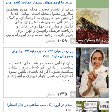
است. ما ازهم میهنان بیشمار حمایت کننده امان
سپاس بیکران داریم
۳۶
هدف از انتشار فضول محله امروز هفتمین
سالروز فضول محله است. سایتی که با
کوشش شبانه روزی ما فرهنگیان، و کمک
و پشتیبانی معنوی شما عزیزان، برای
چالش و مبارزه با جهل و خرافات، و
بازیافت فرهنگ راستین و کهن ایران
عزیزمان، به وجود آمده، و در این راه بدون
چشمداشته از کسی از هیچ کوششی فرو
۱۰۵۸
پخش
گذار نمی کنیم.
ایران در میان ۱۴۲ کشور، رتبه ۱۳۷ را برای
وضع زنان دارد!
۱۹
زنان توانایی حضور در همه جای اقتصاد و
سیاست را دارند، اگر که بال پرواز ایشان
شکسته نشود. اگر که بایشان تلقین نشود
که «زندگی همین چهار دیواری و آشپزخانه
است.»
۱۷۳۵
پخش
اسلام در اروپا؛ یک بمب ساعتی در حال انفجار!
۶