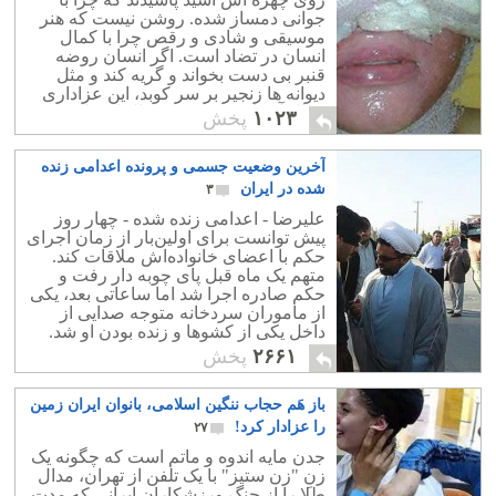
جوانی دمساز شده. روشن نیست که هنر
موسیقی و شادی و رقص چرا با کمال
انسان در تضاد است. اگر انسان روضه
قنبر بی دست بخواند و گریه کند و مثل
دیوانه ها زنجیر بر سر کوبد، این عزاداری
کمال آور است؟! یعنی کمال از نظر تشیع
۱۰۲۳
پخش
سادیسم است.
آخرین وضعیت جسمی و پرونده اعدامی زنده
شده در ایران
۳
علیرضا - اعدامی زنده‌ شده - چهار روز
پیش توانست برای اولین‌بار از زمان اجرای
حکم با اعضای خانواده‌اش ملاقات کند.
متهم یک ماه قبل پای چوبه ‌دار رفت و
حکم صادره اجرا شد اما ساعاتی بعد، یکی
از ماموران سردخانه متوجه‌ صدایی از
داخل یکی از کشوها و زنده‌ بودن او شد.
۲۶۶۱
پخش
باز هَم حجاب ننگین اسلامی، بانوان ایران زمین
را عزادار کرد!
۲۷
جدن مایه اندوه و ماتم است که چگونه یک
زنِ "زن ستیز" با یک تلفن از تهران، مدال
طلا را از چنگ ورزشکارانِ ایرانی که مدت