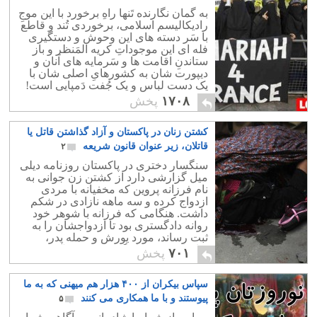
به گمان نگارنده تَنها راهِ برخورد با این موجِ
رادیکالیسم اسلامی، برخوردی تُند و قاطع
با سَر دسته های این وحوش و دستگیری
فله ای این موجوداتِ کریه المَنظر و باز
ستاندنِ اقامت ها و سَرمایه های آنان و
دیپورت شان به کشورهایِ اصلی شان با
یک دست لباس و یک جُفت دَمپایی است!
۱۷۰۸
پخش
کشتن زنان در پاکستان و آزاد گذاشتن قاتل یا
قاتلان، زیر عنوان قانون شریعه
۲
سنگسار دختری در پاکستان روزنامه دیلی
میل گزارشی دارد از کشتن زن جوانی به
نام فرزانه پروین که مخفیانه با مردی
ازدواج کرده و سه ماهه نازادی در شکم
داشت. هنگامی که فرزانه با شوهر خود
روانه دادگستری بود تا ازدواجشان را به
ثبت رساند، مورد یورش و حمله پدر،
برادران خود قرار گرفت و به قتل رسید.
۷۰۱
پخش
سپاس بیکران از ۴۰۰ هزار هم میهنی که به ما
پیوستند و با ما همکاری می کنند
۵