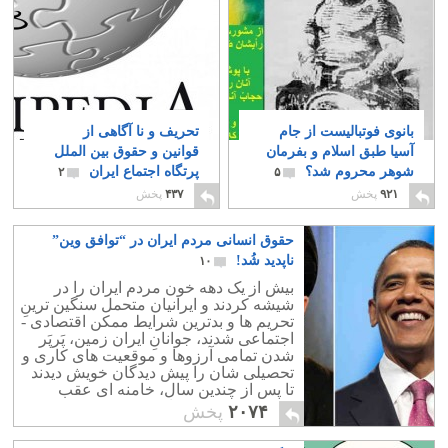
بانوی فوتبالیست از جام
تحریف و نا آگاهی از
آسیا طبق اسلام و بفرمان
قوانین و حقوق بین الملل
شوهر محروم شد؟
پرتگاه اجتماع ایران
۲
۵
۹۲۱
پخش
۴۳۷
پخش
حقوق انسانی مردم ایران در “توافق وین”
ناپدید شُد!
۱۰
بیش از یک دهه خون مردم ایران را در
شیشه کردند و ایرانیان متحمل سنگین ترینِ
تحریم ها و بدترین شرایط ممکن اقتصادی -
اجتماعی شدند، جوانانِ ایران زمین، پَرپَر
شدن تمامی آرزوها و موقعیت های کاری و
تحصیلی شان را پیش دیدگان خویش دیدند
تا پس از چندین سال، خامنه ای عقب
نشینی کرده و به خانه نخست خویش
۲۰۷۴
پخش
بازگردد!