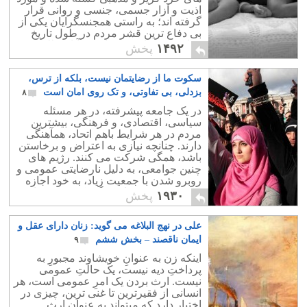
اذیت و آزار جسمی، جنسی و روانی قرار
گرفته اند؛ به راستی همجنسگرایان یکی از
بی دفاع ترین قشر مردم در طول تاریخ
مذاهب بوده اند و همواره به آنان ظلم شده
۱۴۹۲
پخش
است.
سکوت ما از رضایتمان نیست، بلکه از ترس،
بزدلی، بی تفاوتی، و تک روی امان است
۸
در یک جامعه پیشرفته، در هر مسئله
سیاسی، اقتصادی، و فرهنگی، بیشترین
مردم در هر شرایط باهم اتحاد، همآهنگی
دارند. چنانچه نیازی به اعتراض و برخاستن
باشد، همگی شرکت می کنند. رژیم های
چنین جوامعی، به دلیل نارضایتی عمومی و
روبرو شدن با جمعیت زیاد، به خود اجازه
نمی دهند کسی را دستگیر کنند، به محاکمه
۱۹۳۰
پخش
کشند.
علی در نهج البلاغه می گوید: زنان دارای عقل و
ایمان ناقصند – بخش ششم
۹
اینکه زن به عنوانِ خویشاوند مجبورِ به
پرداختِ دیه نیست، یک حالتِ عمومی
نیست. ارث بردن یک امرِ عمومی است، هر
انسانی از فقیرترین تا غنی ترین، چیزی در
اختیار دارد که میتواند به عنوانِ ارثِ