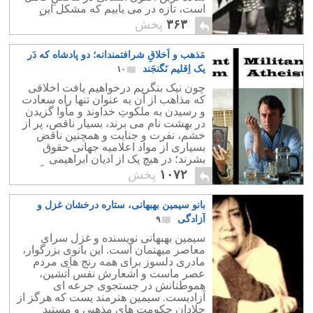
است، تازه در می یابیم که مشکل این
کشور مصیبت زده از کجا نشات می گیرد.
۳۶۳
پخش
مَذهب و اَخلاقِ شرافتمندانه؛ دو پادشاه که دَر
یک اِقلیم نَگنجَند
۱۰
چون نیک بنگریم درخواهیم یافت اخلاقی
که مذاهب از آن به عنوان تنها راه سعادت
و رسیدن به ملکوتِ خداوند و مأوا گزیدن
در بهشت نام می برند، بسیار ناقص، پر از
خشم، نفرت و جنایت و همچنین ناقض
بسیاری از مواد اعلامیه جهانی حقوق
بشرند؛ در هیچ یک از ادیان ابراهیمی
حقوقی برای کودکان و زنان در نظر گرفته
۱۰۷۲
پخش
نشده است.
بانو سیمین بهبهانی، ستاره درخشان غزل و
آزادگی
۹
سیمین بهبهانی نویسنده و غزل‌ سرای
معاصر میهنمان است. این بانوی بزرگوار،
مادری دلسوز برای همه رنج های مردم
عصر ماست و اشعارش نفس آتشین،
هموطنانش در جستجوی جرعه ای
آزادیست. سیمین هنرمند یست که هرگز از
جلادان حکومت های مذهبی و مستبد