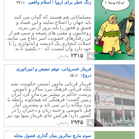
زنگ خطر برای اروپا ! اسلام واقعی
۲۷
مسلمانانی هم هستند که گمان می کنند
باید جهان را اصلاح نمایند و این فساد و
فسق و فجور را باید بزور از بین ببرند.
روحانیون و مفتی های شیعه و سنی هم از
این رفتارهای خشونت آمیز دفاع می نمایند.
حملات انتحاری یک اندیشه و ایدئولژی را با
خود دارد وآن اینست که : « بکشید تا به
بهشت بروید !»
۲۳۱۵
پخش
فریناز خسروانی، توهم تبعیض و امپراتوری
دروغ!
۱۵
فریناز قربانی مامور امنیتی حکومت نشد
بلکه قربانی فرهنگ مرد سالار و ناموس
پرست حاکم بر بیشتر مردمان کرد ایران
زمین گشت؛ فرهنگی که هیچگونه رابطه با
مرد بیگانه را بر نمی تابد و بیشترین آمار
قتل ناموسی و ختنه زنان و دختران را در
کشور دارد! هرکس جای فریناز بینوا بود نیز
جز فرار، به چیز دیگری نمی اندیشید.
۲۹۴۵
پخش
سوم مارچ سالروز بنیان گذاری فضول محله