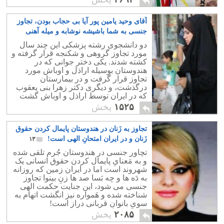
آقای وحید یامین پور آیا بی حجاب بودن، تجاوز
جنسی به شما باشیشه نوشابه و میله آهنی
است؟
۱۵
دو دانشجوی رشته پزشکی این چند سال
مورد تجاوز گروهی و شکنجه قرار گرفته و
کشته شدند. یکی دختر جوانی که در
هندوستان بوسیله اراذل و اوباش مورد
تجاوز قرار گرفت و در بیمارستان
درگذشت، و دیگری دکتر زهرا بنی یعقوب
که در ایران توسط اراذل و اوباش گشت
ارشاد و نیروی انتظامی بدو تجاوز شد و
۱۵۲۵
پخش
پس از شکنجه در گذشت.
تجاوز به زَنان در هندوستان پایمال کردن حقوق
زَنان و در ایران امتحانِ الهی است!
۱۳
تچاور جنسی در هندوستان جُرم تلقی شده
و به مَعنایِ پایمال کردن حقوق انسانی یک
شهروند است اما در ایران زمین که روزانه
به دَه ها و چه بَسا صد ها زنِ بینوا تجاوز
جنسی می شود، این جنایت حکمت الهی
شناخته شده و هَمواره نیز انگشت اتهام به
سویِ بانوانِ قربانی دراز است!
۲۰۸۵
پخش