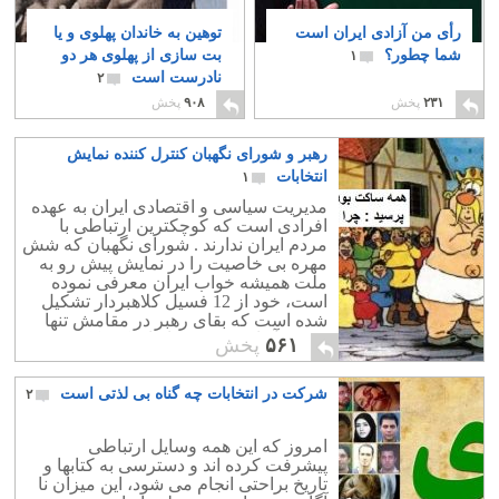
رأی من آزادی ایران است
توهین به خاندان پهلوی و یا
شما چطور؟
بت سازی از پهلوی هر دو
۱
نادرست است
۲
۲۳۱
پخش
۹۰۸
پخش
رهبر و شورای نگهبان کنترل کننده نمایش
انتخابات
۱
مدیریت سیاسی و اقتصادی ایران به عهده
افرادی است که کوچکترین ارتباطی با
مردم ایران ندارند . شورای نگهبان که شش
مهره بی خاصیت را در نمایش پیش رو به
ملت همیشه خواب ایران معرفی نموده
است، خود از 12 فسیل کلاهبردار تشکیل
شده است که بقای رهبر در مقامش تنها
دغدغه آنهاست. مردم ایران کوچکترین
۵۶۱
پخش
دخالتی در این انتصاب ندارند. آشی که
شورای نگهبان برای ملت پخته است در
شرکت در انتخابات چه گناه بی لذتی است
شش کاسه جداگانه ریخته شده است و به
۲
مردم می گویند از این شش کاسه یکی را
انتخاب کن!
امروز که این همه وسایل ارتباطی
پیشرفت کرده اند و دسترسی به کتابها و
تاریخ براحتی انجام می شود، این میزان نا