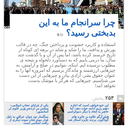
چرا سرانجام ما به این
بدبختی رسید؟
۵
استفاده و کاربرد خشونت و پرداختن جنگ، چه در قالب
یورش و پدافند، ما را شاید و شاید در برهه ای کوتاه از
تاریخ خرسند کرده باشد، اما پس از آن و با گذشت چند
سال، ما درمی یابیم که به دستاورد دلخواه و نتیجه ی
مطلوب نرسیده ایم. اینکه، بتوانیم در صلح و آرامش، به
چیزهایی ارزشمند و ماندگار برسیم که امروزه آنها را به
عنوان حقوق بشر، آزادی بیان و چیزهایی از این دست
می شناسیم. چیزهایی که هرگز با موشک بدست
نخواهد آمد!
۲۵۳
پخش
این خودخواهی است که اجازه
یکی از مَزایایِ حجابِ اسلامی:
دهیم رژیم ادامه حیات دهد، اما
سکسِ بی دَردسَرِ وَزیر عُلوم دَر
حاضر به اتحاد با دیگر دموکراسی
آسانسور!
خواهان نباشیم!
فیلم آرگو علاوه بر جایزه های
سنگسار نود جوان عراقی به دلیل
گوناگون، برنده جایزه اسکار شد
مُدل موی شان نمونه دیگری از
رأفت اسلامی است