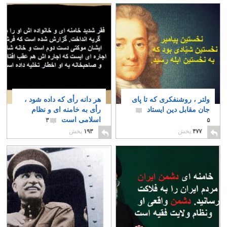
ولتر ، روشنفکری که تا پای
هر دانه رأی که داده شود ،
جان مقابل دین ایستاد
رأی به خامنه ای و نظام
اسلامی است
۳
۵
۴۷۷
پخش
۱۹۳
پخش