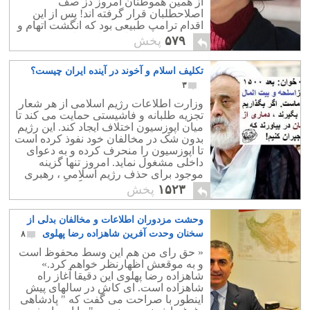
از همین هموطنان امروز دز صف
اصلاحطلبان قرار گرفته اند! پس از این
اقدام ترامپ طبیعی بود که انگشت اتهام و
نکوهش بسوی ترامپ باشد ولی مقصّر
۵۷۹
پخش
اصلی آیا کسی بجز رهبر بی کیاست و بی
سیاست جمهوری اسلامی است؟ آنکه باید
تکلیف اسلام و آخوند در آینده ایران چیست؟
نکوهش شود ، رژیم ایران است که ۳۸
سال بر طبل جنگ طلبی و فتنه در جهان
۳
کوبیده است و کوچکترین ارزشی برای
وزارت اطلاعات رژیم اسلامی از هر شعار
هویت و آبروی ایرانیان در مجامع بین
تجزیه طلبانه و فاشیستی حمایت می کند تا
المللی قائل نبوده است.
میان اپوزسیون اختلاف ایجاد کند. این رژیم
بدون شک در مخالفان خود نفوذ کرده است
تا اپوزسیون را منحرف کرده و به دعوای
داخلی مشغول نماید. امروز تنها گزینه
موجود برای حذف رژیم اسلامی ، رهبری
شاهزاده رضا پهلوی است. اگر گزینه
۱۵۲۳
پخش
دیگری سراغ دارید بما بگویید. شاهزاده رضا
پهلوی سعی دارد که همه ادیان و همه اقوام
وحشت مزدوران اطلاعات و مخالفان بدلی از
را زیر یک پرچم و زیر یک شعار قرار دهد.
پس هرگونه دشمنی مذهبی و اختلاف دینی
سخنان وحدت آفرین شاهزاده رضا پهلوی
۸
راه بجایی ندارد. اینجاست که باید گفت: اگر
« حق رای من هم این وسط محفوظ است
قرار است فاشیست اسلامی برود و
و به موقعش اظهارنظر خواهم کرد.»
فاشیست ملی بیاید ، همان بهتر که رژیم
شاهزاده رضا پهلوی این دقیقا آغاز راه
تغییر نکند!
شاهزاده است. ای کاش در سالهای پیش
اینطور با صراحت می گفت که " پادشاهی