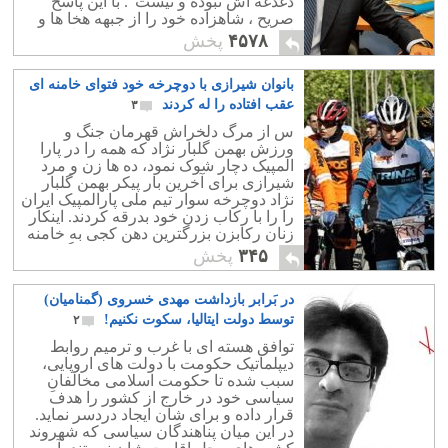
دغدغه اش نبوده و نیست". با این پاسخ
صریح ، شاهزاده خود را از جبهه هخا ها و
اپوزسیون بدلی کنار کشید و خود را در
۴۵۷۸
پخش
صف "مردم" بعنوان یک شخص صاحب
"یک رأی" قرار داد که باید به ایشان گفت :
بانوان شیرازی با دوچرخه خود فتوای خامنه ای
« آمدی جانم به قربانت ولی حالا چرا؟!»
عقب افتاده را له کردند
۳
س از مرگ دلخراش قهرمان جنگ و
ورزش بهمن گلبار نژاد که همه را در پارا
المپیک دچار شوک نمود، ده ها زن و مرد
شیرازی برای آخرین بار پیکر بهمن گلبار
نژاد دوچرخه سوار تیم ملی پارالمپیک ایران
را را با رکاب زدن خود بدرقه کردند. اینکار
زنان رکابزن بزرگترین دهن کجی به خامنه
ای و قانون ممنوعیتی بود که هفته گذشته
۳۴۵
پخش
از معده مبارکش فوران نمود!
در بَرابر بازداشت مهدی خسروی (گمنامیان)
توسط دولت ایتالیا، سکوت نکنیم!
۲
توافق هسته ای با غرب و ترمیم روابط
دیپلماتیک حکومت با دولت های اروپایی،
سبب شده تا حکومت اسلامی مخالفانِ
سیاسی خود در خارج از کشور را هدف
قرار داده و برای شان ایجاد دردسر نماید.
در این میان پناهندگان سیاسی که شهروند