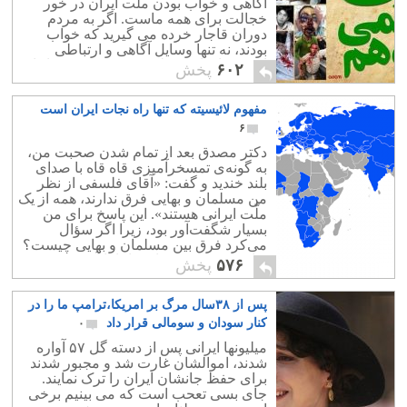
آگاهی و خواب بودن ملت ایران در خور
خجالت برای همه ماست. اگر به مردم
دوران قاجار خرده می گیرید که خواب
بودند، نه تنها وسایل آگاهی و ارتباطی
امروز را نداشتند بلکه درود به مردم قاجار
۶۰۲
پخش
که توانستند سربلند انقلاب مشروطه را
بنیان بنهند و از قهقرای سلطان صاحبقران
مفهوم لائیسیته که تنها راه نجات ایران است
نجات یافتند. اما ، ما چطور؟ ما که این همه
منابع و وسایل آگاهی دهنده در اختیار
۶
داشتیم یک دهم مشروطه هم به وظیفه
دکتر مصدق بعد از تمام شدن صحبت من،
خود عمل نکردیم و دردمان فقط نفت پای
به گونه‌ی تمسخرآمیزی قاه قاه با صدای
سفره هاست! در حالی که درد واقعی ما
بلند خندید و گفت: «آقای فلسفی از نظر
آزادی و سکولاریسم بوده و هست. نفت
من مسلمان و بهایی فرق ندارند، همه از یک
سر سفره ها هیچ دردی را دوا نمی کند اگر
ملّت ایرانی هستند». این پاسخ برای من
که آزادی و سکولاریسم نباشد.
بسیار شگفت‌آور بود، زیرا اگر سؤال
می‌کرد فرق بین مسلمان و بهایی چیست؟
برایش توضیح می‌دادم، اما با آن خنده
۵۷۶
پخش
تمسخر‌آمیز و موهن، دیگر جایی برای
صحبت کردن و توضیح دادن باقی نماند، لذا
پس از ۳۸سال مرگ بر امریکا،ترامپ ما را در
سکوت کردم، هنگامی که به محضر
آیت‌الله العظمی بروجردی رسیدم و ماجرا
کنار سودان و سومالی قرار داد
۰
را گفتم، او نیز با حالت تحیّر پیام مصدق را
میلیونها ایرانی پس از دسته گل ۵۷ آواره
استماع نمود.
شدند، اموالشان غارت شد و مجبور شدند
برای حفظ جانشان ایران را ترک نمایند.
جای بسی تعحب است که می بینیم برخی