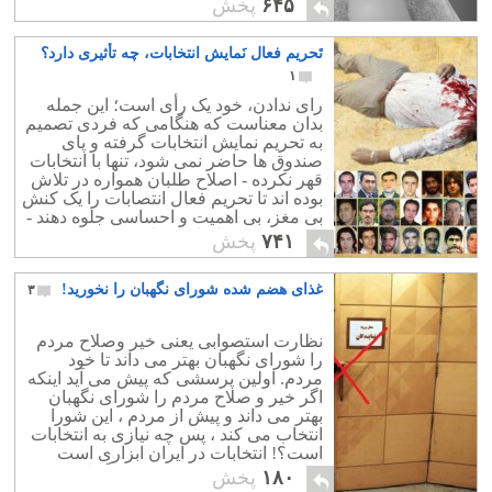
۶۴۵
پخش
نادرست گذشته که باعث اختلاف میان
ملیّون و سلطنت طلبان شده است دست
تَحریم فعال نَمایش انتخابات، چه تأثیری دارد؟
برداریم.
۱
رای ندادن، خود یک رأی است؛ این جمله
بدان معناست که هنگامی که فردی تصمیم
به تحریم نمایش انتخابات گرفته و پای
صندوق ها حاضر نمی شود، تنها با انتخابات
قهر نکرده - اصلاح طلبان همواره در تلاش
بوده اند تا تحریم فعال انتصابات را یک کنش
بی مغز، بی اهمیت و احساسی جلوه دهند -
بلکه پیام هایی اساسی دارد.
۷۴۱
پخش
غذای هضم شده شورای نگهبان را نخورید!
۳
نظارت استصوابی یعنی خیر وصلاح مردم
را شورای نگهبان بهتر می داند تا خود
مردم. اولین پرسشی که پیش می آید اینکه
اگر خیر و صلاح مردم را شورای نگهبان
بهتر می داند و پیش از مردم ، این شورا
انتخاب می کند ، پس چه نیازی به انتخابات
است؟! انتخابات در ایران ابزاری است
برای فریب مردم. اینکه مردم گمان برند
۱۸۰
پخش
که در دموکراسی زندگی می کنند و حق