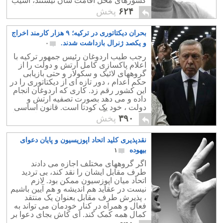
کشورهای محل اقامت شان نیستند، آسیب
پذیرترین قشر جامعه ایرانیان خارج از
۶۲۴
پخش
کشور هستند.
بحران دیکتاتوری در ترکیه؛ ۹ هزار کارمند اخراج
و یکصد ژنرال بازداشت شدند.
۰
رجب طیب اردوغان رئیس جمهور ترکیه با
اعلام پاکسازی کامل ارتش و دولت را از
گروههای لائیک و سکولار و حتی بازیابی
حکم اعدام ، دور تازه ای از دیکتاتوری را در
این کشور رقم زد. کاری که اردوغان انجام
داده و می دهد بصورت تصفیه ارتش و
دولت ، خود یک کودتا است. قانون اساسی
ترکیه صراحتاً دخالت مذهب در سیاست را
۳۹۰
پخش
مردود می داند ولی در یک دهه گذشته با
روی کار آمدن حزب عدالت و توسعه آرام
نقدپذیری کلید اتحاد اپوزیسیون و پایان دعوای
آرام روندی در ترکیه آغاز شده است که به
اسلامی شدن بافت حکومت و حتی ارتش
بیهوده
۱
انجامیده است.
اگر گروههای مختلف اجازه می دادند
طرف مقابل ایشان را نقد کند، بی تردید
اتحاد میان اپوزسیون ممکن بود. لازم
نیست در عقاید هم اندیشه و هم آیین باشیم
، پذیرش طرف مقابل بعنوان یک منتقد
فعال و همراه در کنار خودمان می تواند به
کمال همه کمک کند. ای کاش بجای دعوا بر
سر قبر مصدق و شاه ، از شیوه های