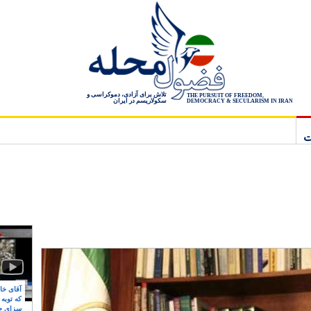
تلاش برای آزادی، دموکراسی و
THE PURSUIT OF FREEDOM,
سکولاریسم در ایران
DEMOCRACY & SECULARISM IN IRAN
ت
آقای خام
که توبه
سزای ج