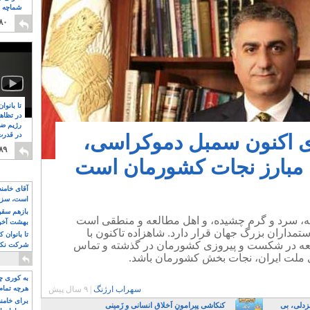
شماچه م
۸
۸۰
تا بانوا
در تظاه
رژیم ضد
ی اکنون سمبل دموکراسی،
در قدرت
۸
۸۹
ا مبارز نجات کشورمان است
آقای خامن
است، سزا
تواند باشد؟
بازهم سقوط
ته، سرد و گرم چشیده، و اهل مطالعه و منطقی است
بهشت آخون
مداران بزرگ جهان قرار دارد. شاهزاده تاکنون با
تا بانوان 
عه در شکست و پیروزی کشورمان در گذشته و تماس
شرکت نکنن
قدرت باقی
ری ملت ایران، نجات بخش کشورمان باشد.
به کوری چش
سهراب ارژنگ
|
۹ سال پیش
هرچه تمام
برای خامنه
زدلی، بی
کنکاشی پیرامونِ اَخلاقِ انسانی و زَمینی