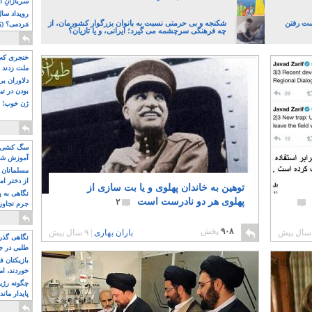
سربازانِ ا
ست رفتن
شکنجه و بی حرمتی نسبت به بانوان بزرگوار کشورمان، از
مَردمی؟ (بَ
چه فرهنگی سرچشمه می گیرد؛ ایرانی، و یا تازیان؟
خنجری که 
ملت زدند
دلاوران ب
بودن در ت
ژن خوب! ت
سگ کشی، 
آموزش شکن
بیشتر
مسلمانان 
از دختر ام
توهین به خاندان پهلوی و یا بت سازی از
مسلمان ه
نگاهی به پ
پهلوی هر دو نادرست است
۲
جرم تجاوز
آویز شدند!
۹۰۸
پخش
باران بهاری
|
۹ سال پیش
نگاهی گذرا
طلبی در ج
بازیکنان ف
خوردند، ام
چگونه رژی
پایدار ماند