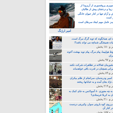
یری پروفسوری از آریزونا از
زیبا و درخشان پیش از طالبان
 آرام تنها در کنار حیوان خانگی
ر است
ز عامل مهم ایجاد سرطان است
امیر ارژنگ
ه ای، همانگونه که توبه گرگ مرگ است،
ات همیشگی شماچه می تواند باشد؟!
ط هواپیما، پیام مرگ، پیام نوید بهشت آخوند
ران
 کشورمان فعالانه در تظاهرات شرکت نکنند
رانی همچنان در قدرت باقی خواهدماند
 اسیر ودربندمان، سرانجام از ظلم بیکران
نژاد بجان آمده و به خبابانها ریختند
خامنه ای، به چه مجوزی ۸۰ آمبولانس به جای کمک به
ن به کربلا فرستادی؟
 برروی کوه باروتی سوار، وکبریتی دردست
ر کنار آن