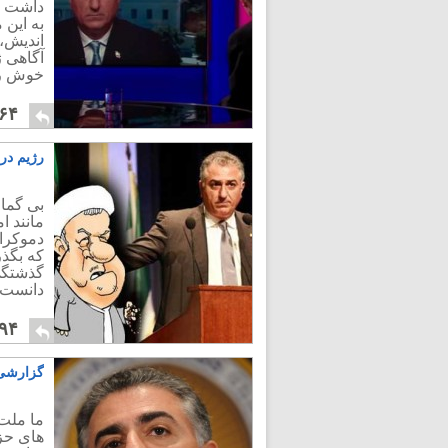
داشت ک
به این 
اندیش،
آگاهی 
خوش رن
۶۴
رژیم در
بی گمان
مانند ا
دموکرا
گذشتگی 
دانست.
۹۴
گزارشی 
ما ملت 
های حز