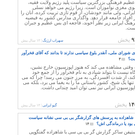
عظیم فرهنگی بزرگترین سیاست پلید رژیم ولایت فقیه،
 مغزی نوآموزان است. زیرا رژیم می خواهد نسلی
ایرانی، ولی مانند خودشان، از قوم تازی تربیت کرده، آنان را
ر افراد جامعه قرار دهد. واگذاری مدارس کشور به فیضیه
هنگ ایرانی زیر نظر آخوند، فاجعه ای بس عظیم و جبران
است.
۹
پخش
سهراب ارژنگ
|
۱۲ سال پیش
ی شورای ملی، آنقدر بلوغ سیاسی ندارند تا بدانند که آقای فخرآور
ست؟
۳
 وقتی مشاهده می کند که هنوز اپوزسیون خارج نشین،
گاه نیست تا بتواند شیادی به نام فخرآور را از جمع خود
کند، از شدت افسردگی، به مرز جنون می رسد! چرا که می
ه تنها یک شیخ، کشور باستانی ما را به یغما می برد، بلکه می
 اپوزسیون ایرانی نیز نمی توان امید چندانی داشت.
۱۴
پخش
گیو ایرانی
|
۱۲ سال پیش
خ شاهزاده به پرسش های گزارشگر بی بی سی نشانه سیاست
 بود یا درماندگی اش؟
۱۴
ستیفن ساکر گزارش گر بی بی سی با شاهزاده گفتگویی