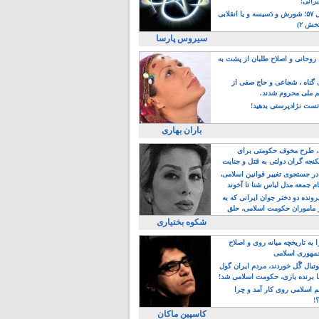
یرانی!
رویداد سال ۵۷؛ شورش و دَسیسه و یا انقلابی
خش ۲)
سیروس پارسا
روحانی و اصلاح طلبان از پشت به
ی گناه ، شجاعی و حاج صفی از
یم ملی محروم شدند.
ست نژادپرستی بدهید!
باران بهاری
طرح مخوف حکومتی برای
جه گران دولتی به قتل و جنایت
در جستجوی تغییر قوانین اسلامی،
ام جمعه مدل لباس شنا تا آخوند
مجنسگرا!
رونده دو دختر جوان ایرانی که به
 ماموران حکومت اسلامی، حلق
شکوه بختیاری
 به تاریخچه میانه روی و اصلاح
مهوری اسلامی
وتبال گًل خوردند، مردم ایران گول
ا برنده بازی، حکومت اسلامی شد!
م اسلامی روی کار آمد و چرا
؟!
کاسپین ماکان