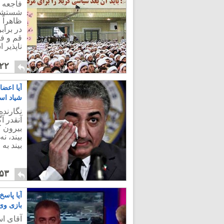
فاجعه 
شستشوی
ظاهراً 
در براب
قم و فر
ناپذیر 
۲۲
آیا اعضا
شیاد ا
نگارنده
آنقدر آ
بیرون 
بیند، ن
بیند به
۵۳
آیا پاس
بازی وی
آقای ا