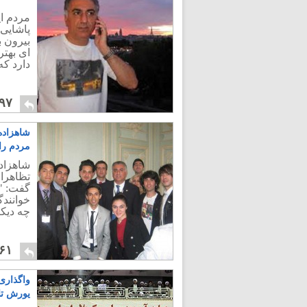
مردم ای
پاشایی 
بیرون ب
ای بهتر
دارد ک
۹۷
شاهزاده 
مردم ر
شاهزاده
تظاهرا
گفت: "م
خوانندگ
چه دیکت
۶۱
واگذاری
یورش تا