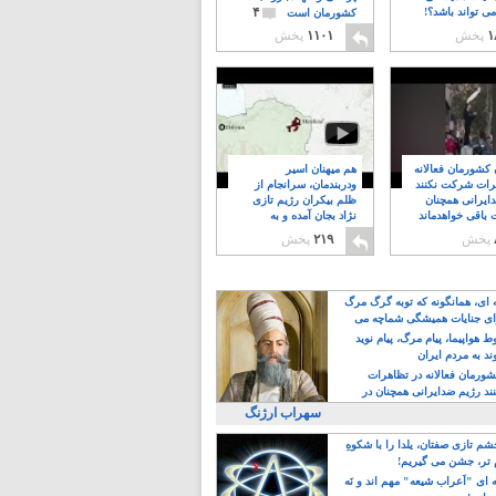
۴
ی تواند باشد؟!
کشورمان است
۱
پخش
۱۱۰۱
پخش
ن کشورمان فعالانه
هم میهنان اسیر
رات شرکت نکنند
ودربندمان، سرانجام از
ایرانی همچنان
ظلم بیکران رژیم تازی
 باقی خواهدماند
نژاد بجان آمده و به
۸
خبابانها ریختند
پخش
۲۱۹
پخش
ه ای، همانگونه که توبه گرگ مرگ
ی جنایات همیشگی شماچه می
!
 هواپیما، پیام مرگ، پیام نوید
د به مردم ایران
کشورمان فعالانه در تظاهرات
د رژیم ضدایرانی همچنان در
 خواهدماند
سهراب ارژنگ
م تازی صفتان، یلدا را با شکوهِ
 تر، جشن می گیریم!
 ای "اَعراب شیعه" مهم اند و نَه