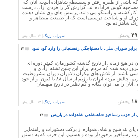
ه ناشی از طفره رفتن و سفسطه شاهزاده است. آنان که
مصاحبه گوش فراداده اند، گزارش گر را فردی آزاد، درست
 کارکشته، و راستگو می دانند. پرسش های وی نشان دهنده
ژرف او و شناخت درستی است که از طبیعت متظاهر و
گ شاهزاده بود.
۲۹
پخش
سهراب ارژنگ
|
۱۲ سال پیش
 برابر شورای ملی، با دستپاچگی رفسنجانی را وارد گود نمود
۱۳
 در هیچ زمانی از تاریخ گذشته کشورمان، کمتر دوره ای
مروز دیده شده که مردم ایران این چنین تشنه آزادی و
سی باشند. از تلاش های بیکران دلاوران دوران مشروطیت
که بگذریم، چالش مردم ایران با رژیم از سال ۸۸ تا کنون، و از خود
آنان را می توان یگانه و کم نظیر در تاریخ میهنمان
۱۸
پخش
سهراب ارژنگ
|
۱۳ سال پیش
از حزب رستاخیز شاهنشاهی شاهزاده در پاریس
۱۳
پای بند شیخ و شاه، همواره از برکت دستورات و راهنمایی
ب رستاخیز برخوردار بوده و هستیم. این حزب که به دستور