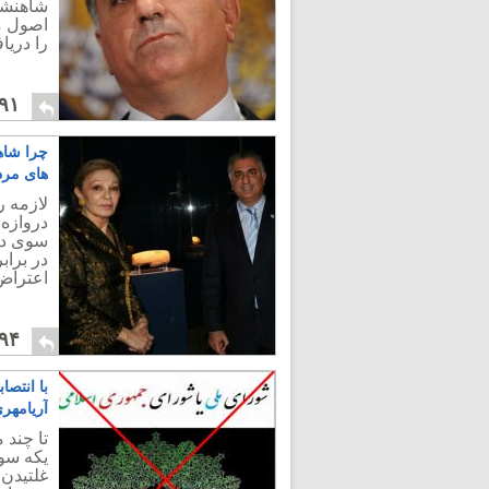
شاهنشاه
اصول م
را دریا
۹۱
چرا شاه
های مرد
لازمه ر
دروازه 
سوی دمو
در براب
اعتراض
۹۴
با انتص
آریامهر
تا چند 
غلتیدن 