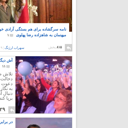
نامه سرگشاده برای هم بستگی آزادی خو
میهنمان به شاهزاده رضا پهلوی
۱
۸۱۵
پخش
سهراب ارژنگ
|
۹ سال پیش
آش دیگر
۱۱
تلاش ض
دخالت 
دعوت م
به نگار
دنبال آ
برپا کند
۲۹
در براب