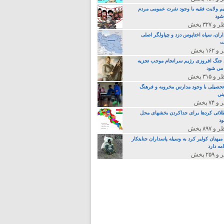
م ولایت فقیه با وجود نفرت عمومی مردم
 شود
اران، سپاه اختاپوس دزد و چپاولگر اصلی
ت
جنگ افروزی رژیم سرانجام موجب تجزیه
می شود
تحصیلی با وجود مدارس مخروبه و فرهنگ
نی
لائی کردها برای جداکردن بخشهای محل
د
یهنان کولبر کرد به وسیله پاسداران جنایتکار
مه دارد