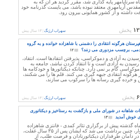
 سرتاپامهر پایه گذاری شد، مقرر کردید هر آن که به
قدس آریامهری معتقد نبوده باشد، می بایست گذرنامه خود
فت داشته و از کشور همایونی بیرون رود.
۱۲
پخش
سهراب ارژنگ
|
۱۳ سال پیش
پرستان هرگونه انتقادی را دشمنی با شاهزاده خوانده و به گروه
می، برچسب مزدوری می زنند؟
۱۲
سیدن به آزادی و دموکراسی، پذیرفتن انتقادها است. انتقاد،
رسیدن به آزادی است و تا انتقاد کردن نباشد، جامعه به
کراسی گام بر نمی دارد. چنانکه دیکتاتورها و خودکامه ها
ر هرگونه انتقادی جبهه گیری می کنند. قلم ها را می شکنند،
 و خرده گیری رسانه ها را سرکوب می سازند،
۶
پخش
سهراب ارژنگ
|
۱۳ سال پیش
ابات شاهانه در شورای ملی و بازگشت به رستاخیز و دیکتاتوری
ی خوش آمدید
۱۳
ماه گذشته پیش از برگزاری تئاتر کمدی - فانتزی شاهزاده
یکه سوار، چنین برداشت می شد که ایشان پس از ۳۵ سال غفلت،
در دامان طرفداران دیکتاتورنادان و فرصت طلب، از