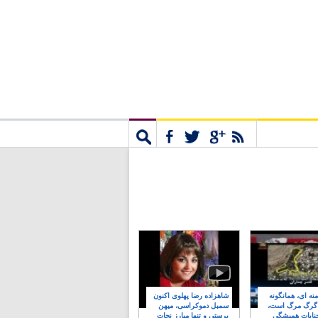
مشترک
جستجو
نه ای، همانگونه
شاهزاده رضا پهلوی اکنون
 گرگ مرگ است،
سمبل دموکراسی، میهن
نایات همیشگی
پرستی و تنها مبارز نجات