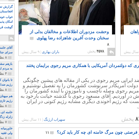
گزارش تصو
افغانستان 
خواب خوش و
امکان پذی
گوشت قرم
اهان
وحشت مزدوران اطلاعات و مخالفان بدلی از
سخنان وحدت آفرین شاهزاده رضا پهلوی
۸
آقای خامن
۴۵۷۸
پخش
باران بهاری
|
۹ سال پیش
سزای جنای
۸ نظر و ۱۸۰ پخش
بازهم سقو
ی که دولتمردان آمریکایی با همکاری مریم رجوی برایمان پختند
به مردم ای
۴ نظر و ۹۷ پخش
د ایرانی مریم رجوی در یکی از مقاله های پیشین چگونگی
تا بانوان
دولت آمریکادر سرنوشت کشورمان را به تفصیل نوشتیم و
رژیم ضدای
۸ نظر و ۸۹ پخش
ریم رجوی وصله ناچسب و ناموزون با آینده کشورمان را
ش در آوردیم. آقای مسعود رجوی با گذشته خیانت بارخود به
هم میهنان
نست که رژیم آخوندی دیگری مشابه رژیم کنونی در ایران
رژیم تازی 
۸ نظر و ۲۱۹ پخش
.
زلزله زدگا
۸
پخش
سهراب ارژنگ
|
۱۱ سال پیش
۷ نظر و ۲۱۰ پخش
خاورمیانه
ر فرصتی چون مرگ خامنه ای چه کار باید کرد؟
۱۱
ولی فقیه د
۶ نظر و ۱۵۷ پخش