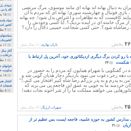
بزودی رژی
ران به دنبال بهانه اند بهانه ای مانند موسوی، مرگ مرتضی
کله پا می
، بازی فوتبال و چهارشنبه سوری! بهانه ای که مردم با آن
۱۵ نظر و ۳۲۷ پخش
یایند کافیست که به تظاهرات و اعتراض بدل شود!. چه بهانه
سپاه پاسد
 از مرگ خامنه ای در آینده نزدیک؟. آیا کسی وجودش را
کشور اس
ه رضاشاه شود؟. حتی کسی شجاعت خمینی دجّال را دارد؟
۳ نظر و ۱۶۲ پخش
سیاستهای 
کشورمان 
۲۶
پخش
باران بهاری
|
۱۱ سال پیش
۱۱ نظر و ۳۱۵ پخش
آغاز سال 
خرافات دی
با رو کردن برگ دیگری ازدیکتاتوری خود، آخرین پل ارتباط با
۱ نظر و ۷۴ پخش
ا شکست
۲۳
خوابهای ط
 در گفتگویی با شهرام همایون که مردم را به حضور در
سکونت خو
ت دهه زجر دعوت می نمود باردیگر دچار هذیان گویی شد و
۱۸ نظر و ۸۹۷ پخش
ن به پدرم و به پدر بزرگم رضا شاه کبیر افتخار می کنم..!"
کشتار هم م
ان خردمند ما به خوبی به عمق این فاجعه پی می برند که
همچنان ادا
اتورهایی می خواهند مملکت ما را از شر آخوند نجات دهند!.
۵ نظر و ۲۵۹ پخش
۲۵
پخش
سهراب ارژنگ
|
۱۲ سال پیش
 مدارس کشور به حوزه علمیه، فاجعه ایست بس عظیم تر از
زیان
۳۱